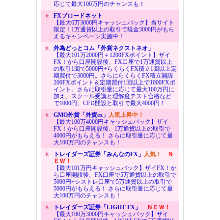
応じて最大100万円のチャンスも！
FXブロードネット
【最大6万3000円キャッシュバック】当サイト
限定！1万通貨以上の取引で現金3000円がもら
えるキャンペーン実施中！
外為どっとコム「外貨ネクストネオ」
【最大101万2000円＋1200FXポイント】ザイ
FX！から口座開設後、FX口座で1万通貨以上
の取引1回で5000円+らくらくFX積立1回以上定
期買付で3000円。さらにらくらくFX積立開設
200FXポイント＆定期買付1回以上で1000FXポ
イント。さらに取引量に応じて最大100万円に
加え、スクール受講と理解度テスト合格など
で1000円、CFD開設と取引で最大4000円！
GMO外貨「外貨ex」
人気上昇中！
【最大100万4000円キャッシュバック】ザイ
FX！から口座開設後、1万通貨以上の取引で
4000円がもらえる！ さらに取引量に応じて最
大100万円のチャンスも！
トレイダーズ証券「みんなのFX」
人気！
Ｎ
ＥＷ！
【最大101万円キャッシュバック】ザイFX！か
ら口座開設後、FX口座で5万通貨以上の取引で
5000円+シストレ口座で5万通貨以上の取引で
5000円がもらえる！ さらに取引量に応じて最
大100万円のチャンスも！
トレイダーズ証券「LIGHT FX」
ＮＥＷ！
【最大100万3000円キャッシュバック】ザイ