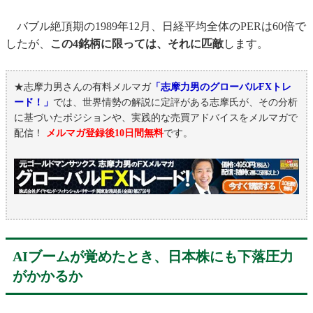
バブル絶頂期の1989年12月、日経平均全体のPERは60倍で
したが、
この4銘柄に限っては、それに匹敵
します。
★志摩力男さんの有料メルマガ
「志摩力男のグローバルFXトレ
ード！」
では、世界情勢の解説に定評がある志摩氏が、その分析
に基づいたポジションや、実践的な売買アドバイスをメルマガで
配信！
メルマガ登録後10日間無料
です。
AIブームが覚めたとき、日本株にも下落圧力
がかかるか