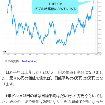
（※筆者提供・
TradingView
）
日経平均は上昇したとはいえ、円の価値も半分になりまし
た。
元々の円の価値で測れば、日経平均の4万円は2万円
にな
ります。
1米ドル＝75円の頃は日経平均はだいたい1万円ぐらい
でし
た。経済の回復で株価は2倍になり、円の減価で2倍になった