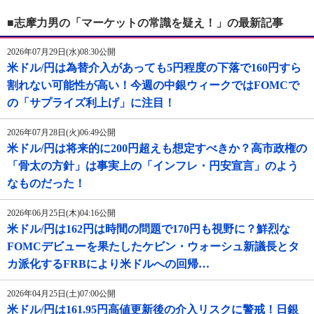
■志摩力男の「マーケットの常識を疑え！」の最新記事
2026年07月29日(水)08:30公開
米ドル/円は為替介入があっても5円程度の下落で160円すら
割れない可能性が高い！今週の中銀ウィークではFOMCで
の「サプライズ利上げ」に注目！
2026年07月28日(火)06:49公開
米ドル/円は将来的に200円超えも想定すべきか？高市政権の
「骨太の方針」は事実上の「インフレ・円安宣言」のよう
なものだった！
2026年06月25日(木)04:16公開
米ドル/円は162円は時間の問題で170円も視野に？鮮烈な
FOMCデビューを果たしたケビン・ウォーシュ新議長とタ
カ派化するFRBにより米ドルへの回帰…
2026年04月25日(土)07:00公開
米ドル/円は161.95円高値更新後の介入リスクに警戒！日銀