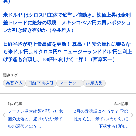
男）
米ドル/円はクロス円主体で底堅い値動き。株価上昇は金利
差トレードに絶好の環境！メキシコペソ/円の買いポジショ
ンが引き続き有効か（今井雅人）
日経平均が史上最高値を更新！ 株高・円安の流れに乗るな
ら米ドル/円よりクロス円!? ニュージーランドドル/円は利上
げ予想も台頭し、100円へ向けて上昇！（西原宏一）
関連タグ
為替介入
日経平均株価
マーケット
志摩力男
前の記事
次の記事
プーチン露大統領が語った米
3月の暴落説は本当か？ 季節
国の没落と、避けがたい米ド
性からは、米ドル/円が3月に
ルの凋落とは？ …
下落する傾向…