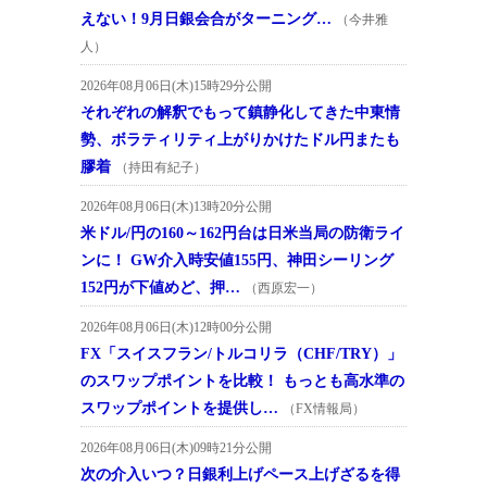
えない！9月日銀会合がターニング…
（今井雅
人）
2026年08月06日(木)15時29分公開
それぞれの解釈でもって鎮静化してきた中東情
勢、ボラティリティ上がりかけたドル円またも
膠着
（持田有紀子）
2026年08月06日(木)13時20分公開
米ドル/円の160～162円台は日米当局の防衛ライ
ンに！ GW介入時安値155円、神田シーリング
152円が下値めど、押…
（西原宏一）
2026年08月06日(木)12時00分公開
FX「スイスフラン/トルコリラ（CHF/TRY）」
のスワップポイントを比較！ もっとも高水準の
スワップポイントを提供し…
（FX情報局）
2026年08月06日(木)09時21分公開
次の介入いつ？日銀利上げペース上げざるを得