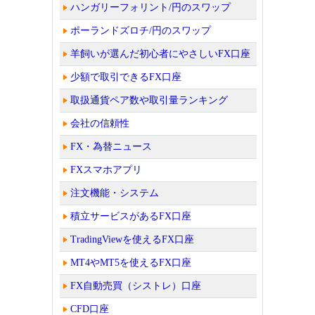
ハンガリーフォリント/円のスワップ
ポーランドズロチ/円のスワップ
羊飼いが選んだ初心者にやさしいFX口座
少額で取引できるFX口座
取扱通貨ペア数や取引量ランキング
会社の信頼性
FX・為替ニュース
FXスマホアプリ
注文機能・システム
積立サービスがあるFX口座
TradingViewを使えるFX口座
MT4やMT5を使えるFX口座
FX自動売買（シストレ）口座
CFD口座