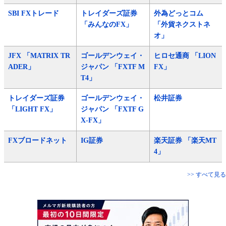
SBI FXトレード
トレイダーズ証券
外為どっとコム
「みんなのFX」
「外貨ネクストネ
オ」
JFX 「MATRIX TR
ゴールデンウェイ・
ヒロセ通商 「LION
ADER」
ジャパン 「FXTF M
FX」
T4」
トレイダーズ証券
ゴールデンウェイ・
松井証券
「LIGHT FX」
ジャパン 「FXTF G
X-FX」
FXブロードネット
IG証券
楽天証券 「楽天MT
4」
>> すべて見る