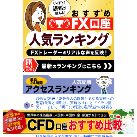
8月6日(木)■『為替介入の影響と更なる実施への
思惑(先週と週明けに実施あり)』と『イラン情
勢』、そして『明日に米国の雇用統計の発表を
控える点』に注目！(羊飼い)
米ドル/円の160～162円台は日米当局の防衛ライ
ンに！ GW介入時安値155円、神田シーリング
152円が下値めど、押し目買いから戻り売り戦
略へ(西原宏一)
日米協調介入の影響で円は一時的に方向感を失