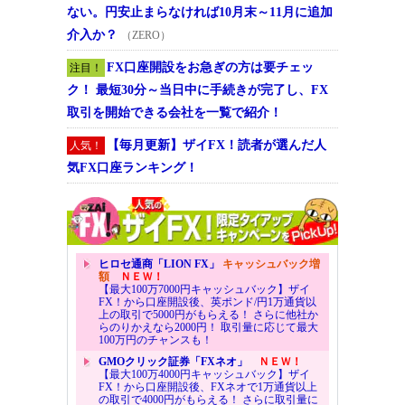
ない。円安止まらなければ10月末～11月に追加
介入か？
（ZERO）
FX口座開設をお急ぎの方は要チェッ
注目！
ク！ 最短30分～当日中に手続きが完了し、FX
取引を開始できる会社を一覧で紹介！
【毎月更新】ザイFX！読者が選んだ人
人気！
気FX口座ランキング！
ヒロセ通商「LION FX」
キャッシュバック増
額
ＮＥＷ！
【最大100万7000円キャッシュバック】ザイ
FX！から口座開設後、英ポンド/円1万通貨以
上の取引で5000円がもらえる！ さらに他社か
らのりかえなら2000円！ 取引量に応じて最大
100万円のチャンスも！
GMOクリック証券「FXネオ」
ＮＥＷ！
【最大100万4000円キャッシュバック】ザイ
FX！から口座開設後、FXネオで1万通貨以上
の取引で4000円がもらえる！ さらに取引量に