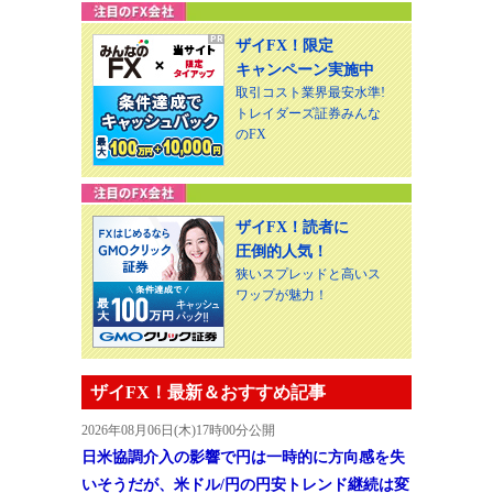
ザイFX！限定
キャンペーン実施中
取引コスト業界最安水準!
トレイダーズ証券みんな
のFX
ザイFX！読者に
圧倒的人気！
狭いスプレッドと高いス
ワップが魅力！
ザイFX！最新＆おすすめ記事
2026年08月06日(木)17時00分公開
日米協調介入の影響で円は一時的に方向感を失
いそうだが、米ドル/円の円安トレンド継続は変