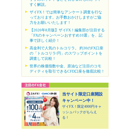
すく解説。
ザイFX！では簡単なアンケート調査を行な
っております。お手数おかけしますがご協
力をお願いいたします！
【2026年8月版】ザイFX！編集部が注目する
「FXのキャンペーンおすすめ10選」を、記
事で詳しく紹介！
高金利で人気のトルコリラ。 約30のFX口座
の「トルコリラ/円」のスワップポイントを
調査して比較！
世界の株価指数や金、原油など注目のコモ
ディティを取引できるCFD口座を徹底比較！
当サイト限定口座開設
キャンペーン中！
ザイFX！限定4000円キャ
ッシュバックがもらえ
る！