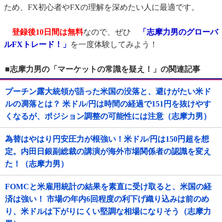
ため、FX初心者やFXの理解を深めたい人に最適です。
登録後10日間は無料
なので、ぜひ
「志摩力男のグローバ
ルFXトレード！」
を一度体験してみよう！
■志摩力男の「マーケットの常識を疑え！」の関連記事
プーチン露大統領が語った米国の没落と、避けがたい米ド
ルの凋落とは？ 米ドル/円は時間の経過で151円を抜けやす
くなるが、ポジション調整の可能性には注意（志摩力男）
為替はやはり円安圧力が根強い！米ドル/円は150円超を想
定。内田日銀副総裁の講演が海外市場関係者の認識を変え
た！（志摩力男）
FOMCと米雇用統計の結果を素直に受け取ると、米国の経
済は強い！ 市場の年内6回程度の利下げ織り込みは前のめ
り、米ドルは下がりにくい堅調な相場になりそう（志摩力