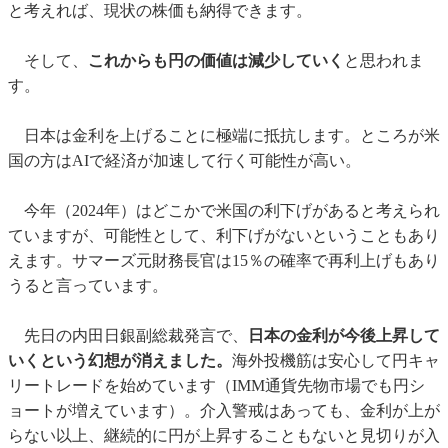
と考えれば、現状の株価も納得できます。
そして、
これからも円の価値は減少していく
と思われま
す。
日本は金利を上げることに極端に抵抗します。ところが米
国の方はAIで経済が加速して行く可能性が高い。
今年（2024年）はどこかで米国の利下げがあると考えられ
ていますが、可能性として、利下げがないということもあり
えます。サマーズ元財務長官は15％の確率で再利上げもあり
うると言っています。
先日の内田日銀副総裁発言で、
日本の金利が今後上昇して
いくという幻想が消えました。
海外投機筋は安心して円キャ
リートレードを始めています（IMM通貨先物市場でも円シ
ョートが増えています）。介入警戒はあっても、金利が上が
らない以上、継続的に円が上昇することもないと見切りが入