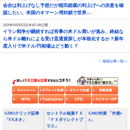
会合は利上げなし予想だが植田総裁の利上げへの決意を確
認したい。米国のオマーン湾封鎖で世界…
2026年04月02日(木)05:48公開
イラン戦争が継続すれば有事の米ドル買いが進み、終結な
ら米ドル離れによる受け皿通貨探しが本格化するか？新年
度入りで米ドル/円相場はどう動く？
>>最新記事一覧へ
GMOクリック証券
セントラル短資ＦＸ
GMO外貨 「外貨e
「FXネオ」
「ＦＸダイレクトプ
x」
ラス」