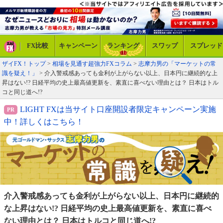
FX比較
キャンペーン
ランキング
スワップ
スプレッド
ザイFX！トップ
>
相場を見通す超強力FXコラム
>
志摩力男の「マーケットの常
識を疑え！」
> 介入警戒感あっても金利が上がらない以上、日本円に継続的な上
昇はない!? 日経平均の史上最高値更新を、素直に喜べない理由とは？ 日本はトル
コと同じ道へ!?
LIGHT FXは当サイト口座開設者限定キャンペーン実施
中！詳しくはこちら！
介入警戒感あっても金利が上がらない以上、日本円に
継続的
な上昇はない!? 日経平均の史上最高値更新を、
素直に喜べ
ない理由とは？ 日本はトルコと同じ道へ!?