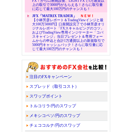
FX！から口座開設後、LIGHT FXで5万通貨以
上の取引で3000円がもらえる！さらに取引量
に応じて最大100万円のチャンスも！
JFX「MATRIX TRADER」
ＮＥＷ！
【小林芳彦レポート＆TradingViewインジと最
大100万5000円】口座開設完了で小林芳彦オリ
ジナルレポート「FXスキャルピングのコツ」
およびTradingView専用インジケーター「コバ
スキャインジ」当日プレゼント＆専用フォー
ムからの申込と合計1万通貨以上の新規取引で
5000円キャッシュバック！さらに取引量に応
じて最大100万円のチャンスも！
注目のFXキャンペーン
スプレッド（取引コスト）
スワップポイント
トルコリラ/円のスワップ
メキシコペソ/円のスワップ
チェココルナ/円のスワップ