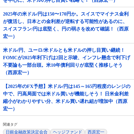
を中心に、米ドルの押し目買い戦略で！（西原宏一）
2025年の米ドル/円は150〜170円か。スイスでマイナス金利
が復活し、日本との金利差が逆転する可能性があるのに、
スイスフラン/円は底堅く、円の弱さを改めて確認！（西原
宏一）
米ドル/円、ユーロ/米ドルとも米ドルの押し目買い継続！
FOMCが2025年利下げは2回と示唆、インフレ懸念で利下げ
不要論も一部台頭。米10年債利回りが底堅く推移しそう
（西原宏一）
【2025年のFX予想】米ドル/円は145～165円程度のレンジの
中で、円高局面では米ドル買いが機能しそう！ 日米金利差
縮小がわかりやすい分、米ドル買い遅れ組が増加中（西原
宏一）
関連タグ
日銀金融政策決定会合
ヘッジファンド
西原宏一