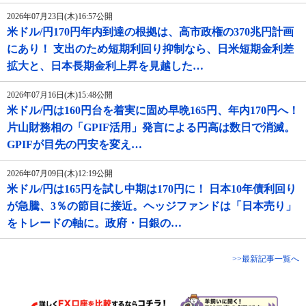
2026年07月23日(木)16:57公開
米ドル/円170円年内到達の根拠は、高市政権の370兆円計画
にあり！ 支出のため短期利回り抑制なら、日米短期金利差
拡大と、日本長期金利上昇を見越した…
2026年07月16日(木)15:48公開
米ドル/円は160円台を着実に固め早晩165円、年内170円へ！
片山財務相の「GPIF活用」発言による円高は数日で消滅。
GPIFが目先の円安を変え…
2026年07月09日(木)12:19公開
米ドル/円は165円を試し中期は170円に！ 日本10年債利回り
が急騰、3％の節目に接近。ヘッジファンドは「日本売り」
をトレードの軸に。政府・日銀の…
>>最新記事一覧へ