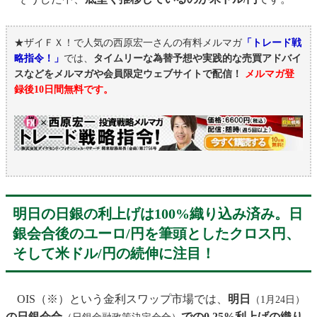
★ザイＦＸ！で人気の西原宏一さんの有料メルマガ
「トレード戦
略指令！」
では、
タイムリーな為替予想や実践的な売買アドバイ
スなどをメルマガや会員限定ウェブサイトで配信！
メルマガ登
録後10日間無料です。
明日の日銀の利上げは100%織り込み済み。日
銀会合後のユーロ/円を筆頭としたクロス円、
そして米ドル/円の続伸に注目！
OIS（※）という金利スワップ市場では、
明日
（1月24日）
の日銀会合
での0.25%利上げの織り