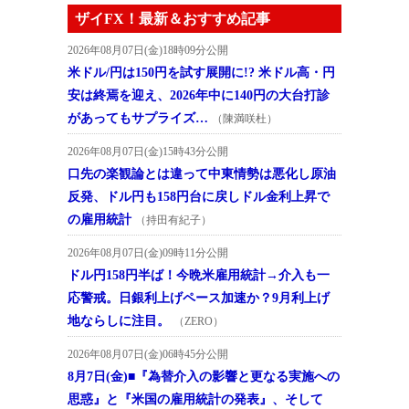
ザイFX！最新＆おすすめ記事
2026年08月07日(金)18時09分公開
米ドル/円は150円を試す展開に!? 米ドル高・円
安は終焉を迎え、2026年中に140円の大台打診
があってもサプライズ…
（陳満咲杜）
2026年08月07日(金)15時43分公開
口先の楽観論とは違って中東情勢は悪化し原油
反発、ドル円も158円台に戻しドル金利上昇で
の雇用統計
（持田有紀子）
2026年08月07日(金)09時11分公開
ドル円158円半ば！今晩米雇用統計→介入も一
応警戒。日銀利上げペース加速か？9月利上げ
地ならしに注目。
（ZERO）
2026年08月07日(金)06時45分公開
8月7日(金)■『為替介入の影響と更なる実施への
思惑』と『米国の雇用統計の発表』、そして