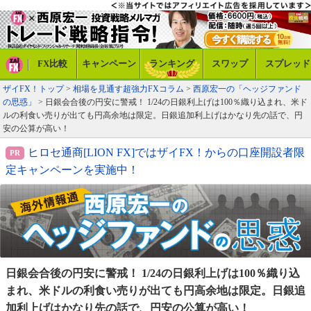
FX比較
キャンペーン
ランキング
スワップ
スプレッド
ザイFX！トップ
>
相場を見通す超強力FXコラム
>
西原宏一の「ヘッジファンド
の思惑」
> 日銀会合後の円安に警戒！ 1/24の日銀利上げは100％織り込まれ、米ド
ルの利食い売りが出ても円高余地は限定。日銀追加利上げはかなり先の話で、円
安の公算が高い！
ヒロセ通商[LION FX]ではザイFX！からの口座開設者限
定キャンペーンを実施中！
日銀会合後の円安に警戒！ 1/24の日銀利上げは100％織
り込
まれ、米ドルの利食い売りが出ても円高余地は限定。
日銀追
加利上げはかなり先の話で、円安の公算が高い！