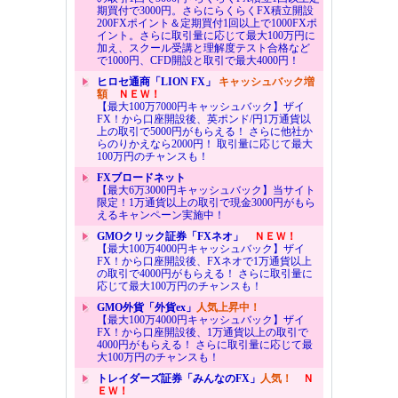
期買付で3000円。さらにらくらくFX積立開設
200FXポイント＆定期買付1回以上で1000FXポ
イント。さらに取引量に応じて最大100万円に
加え、スクール受講と理解度テスト合格など
で1000円、CFD開設と取引で最大4000円！
ヒロセ通商「LION FX」
キャッシュバック増
額
ＮＥＷ！
【最大100万7000円キャッシュバック】ザイ
FX！から口座開設後、英ポンド/円1万通貨以
上の取引で5000円がもらえる！ さらに他社か
らのりかえなら2000円！ 取引量に応じて最大
100万円のチャンスも！
FXブロードネット
【最大6万3000円キャッシュバック】当サイト
限定！1万通貨以上の取引で現金3000円がもら
えるキャンペーン実施中！
GMOクリック証券「FXネオ」
ＮＥＷ！
【最大100万4000円キャッシュバック】ザイ
FX！から口座開設後、FXネオで1万通貨以上
の取引で4000円がもらえる！ さらに取引量に
応じて最大100万円のチャンスも！
GMO外貨「外貨ex」
人気上昇中！
【最大100万4000円キャッシュバック】ザイ
FX！から口座開設後、1万通貨以上の取引で
4000円がもらえる！ さらに取引量に応じて最
大100万円のチャンスも！
トレイダーズ証券「みんなのFX」
人気！
Ｎ
ＥＷ！