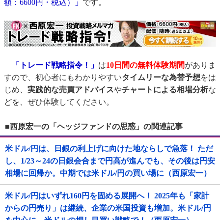
額：6600円・税込）
」
です。
「トレード戦略指令！」
は
10日間の無料体験期間
がありま
すので、初心者にもわかりやすい
タイムリーな為替予想
をは
じめ、
実践的な売買アドバイス
や
チャートによる相場分析
な
どを、ぜひ体験してください。
■西原宏一の「ヘッジファンドの思惑」の関連記事
米ドル/円は、日銀の利上げに向けた地ならしで急落！ ただ
し、1/23～24の日銀会合まで円高が進んでも、その後は円安
相場に回帰か。中期では米ドル/円の買い場に（西原宏一）
米ドル/円はいずれ160円を固める展開へ！ 2025年も「家計
からの円売り」は継続、企業の米国投資も増加。米ドル/円