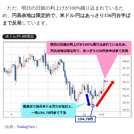
ただ、明日の日銀の利上げが100%織り込まれているた
め、
円高余地は限定的で、米ドル/円はあっさり156円台半ば
まで反発
しています。
米ドル/円 4時間足
（出所：
TradingView
）