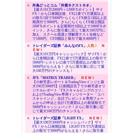
外為どっとコム「外貨ネクストネオ」
【最大101万2000円＋1200FXポイント】ザイ
FX！から口座開設後、FX口座で1万通貨以上
の取引1回で5000円+らくらくFX積立1回以上定
期買付で3000円。さらにらくらくFX積立開設
200FXポイント＆定期買付1回以上で1000FXポ
イント。さらに取引量に応じて最大100万円に
加え、スクール受講と理解度テスト合格など
で1000円、CFD開設と取引で最大4000円！
トレイダーズ証券「みんなのFX」
人気！
Ｎ
ＥＷ！
【最大101万円キャッシュバック】ザイFX！か
ら口座開設後、FX口座で5万通貨以上の取引で
5000円+シストレ口座で5万通貨以上の取引で
5000円がもらえる！ さらに取引量に応じて最
大100万円のチャンスも！
JFX「MATRIX TRADER」
ＮＥＷ！
【小林芳彦レポート＆TradingViewインジと最
大100万5000円】口座開設完了で小林芳彦オリ
ジナルレポート「FXスキャルピングのコツ」
およびTradingView専用インジケーター「コバ
スキャインジ」当日プレゼント＆専用フォー
ムからの申込と合計1万通貨以上の新規取引で
5000円キャッシュバック！さらに取引量に応
じて最大100万円のチャンスも！
トレイダーズ証券「LIGHT FX」
ＮＥＷ！
【最大100万3000円キャッシュバック】ザイ
FX！から口座開設後、LIGHT FXで5万通貨以
上の取引で3000円がもらえる！さらに取引量