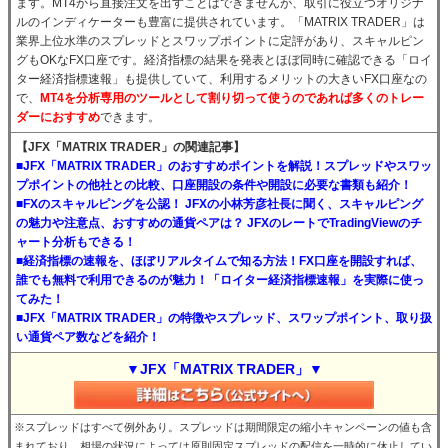
ます。MT4から直接注文を出すことはできませんが、取引に役立つオリジナ
ルのインディケーターも豊富に提供されています。「MATRIX TRADER」は
業界上位水準のスプレッドとスワップポイントに定評があり、スキャルピン
グもOKなFX口座です。経済指標の結果を発表とほぼ同時に確認できる「ロイ
ター経済指標速報」も提供していて、利用するメリットの大きいFX口座なの
で、
MT4を分析専用のツールとして割り切って使うのであれば多くのトレー
ダーにおすすめ
できます。
【JFX「MATRIX TRADER」の関連記事】
■JFX「MATRIX TRADER」のおすすめポイントを解説！スプレッドやスワッ
プポイントの他社との比較、口座開設の条件や開設に必要な書類も紹介！
■FXのスキャルピングを公認！ JFXの小林芳彦社長に聞く、スキャルピング
の魅力や注意点、おすすめの通貨ペアは？ JFXのレートでTradingViewのチ
ャート分析もできる！
■経済指標の速報を、ほぼリアルタイムで知る方法！FX口座を開設すれば、
誰でも無料で利用できるのが魅力！「ロイター経済指標速報」を実際に使っ
てみた！
■JFX「MATRIX TRADER」の特徴やスプレッド、スワップポイント、取り扱
い通貨ペア数などを紹介！
▼JFX「MATRIX TRADER」▼
※スプレッドはすべて例外あり。スプレッドは期間限定の縮小キャンペーンの値も含
まれており、相場の状況によっては原則固定スプレッドの配信を一時的に休止してい