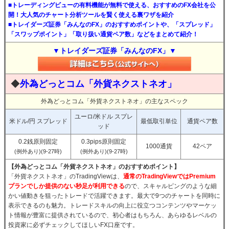
■トレーディングビューの有料機能が無料で使える、おすすめのFX会社を公
開！大人気のチャート分析ツールを賢く使える裏ワザを紹介
■トレイダーズ証券「みんなのFX」のおすすめポイントや、「スプレッド」
「スワップポイント」「取り扱い通貨ペア数」などをまとめて紹介！
▼トレイダーズ証券「みんなのFX」▼
◆
外為どっとコム「外貨ネクストネオ」
外為どっとコム「外貨ネクストネオ」の主なスペック
ユーロ/米ドル スプレ
米ドル/円 スプレッド
最低取引単位
通貨ペア数
ッド
0.2銭原則固定
0.3pips原則固定
1000通貨
42ペア
(例外あり)(9-27時)
(例外あり)(9-27時)
【外為どっとコム「外貨ネクストネオ」のおすすめポイント】
「外貨ネクストネオ」のTradingViewは、
通常のTradingViewではPremium
プランでしか提供のない秒足が利用できる
ので、スキャルピングのような細
かい値動きを狙ったトレードで活躍できます。最大で9つのチャートを同時に
表示できるのも魅力。トレードスキルの向上に役立つコンテンツやマーケッ
ト情報が豊富に提供されているので、初心者はもちろん、あらゆるレベルの
投資家に必ずチェックしてほしいFX口座です。