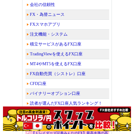
会社の信頼性
FX・為替ニュース
FXスマホアプリ
注文機能・システム
積立サービスがあるFX口座
TradingViewを使えるFX口座
MT4やMT5を使えるFX口座
FX自動売買（シストレ）口座
CFD口座
バイナリーオプション口座
読者が選んだFX口座人気ランキング！
ビットコイン取引所・販売所を比較
【トレイダーズ証券みんなのFX】最高水準の高