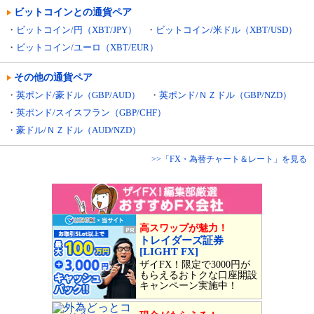
ビットコインとの通貨ペア
・
ビットコイン/円（XBT/JPY）
・
ビットコイン/米ドル（XBT/USD）
・
ビットコイン/ユーロ（XBT/EUR）
その他の通貨ペア
・
英ポンド/豪ドル（GBP/AUD）
・
英ポンド/ＮＺドル（GBP/NZD）
・
英ポンド/スイスフラン（GBP/CHF）
・
豪ドル/ＮＺドル（AUD/NZD）
>>「FX・為替チャート＆レート」を見る
高スワップが魅力！
トレイダーズ証券
[LIGHT FX]
ザイFX！限定で3000円が
もらえるおトクな口座開設
キャンペーン実施中！