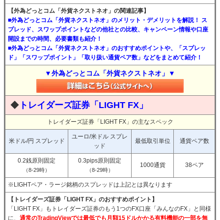
【外為どっとコム「外貨ネクストネオ」の関連記事】
■外為どっとコム「外貨ネクストネオ」のメリット・デメリットを解説！ ス
プレッド、スワップポイントなどの他社との比較、キャンペーン情報や口座
開設までの時間、必要書類も紹介！
■外為どっとコム「外貨ネクストネオ」のおすすめポイントや、「スプレッ
ド」「スワップポイント」「取り扱い通貨ペア数」などをまとめて紹介！
▼外為どっとコム「外貨ネクストネオ」▼
◆
トレイダーズ証券「LIGHT FX」
トレイダーズ証券「LIGHT FX」の主なスペック
ユーロ/米ドル スプレ
米ドル/円 スプレッド
最低取引単位
通貨ペア数
ッド
0.2銭原則固定
0.3pips原則固定
1000通貨
38ペア
（8-29時）
（8-29時）
※LIGHTペア・ラージ銘柄のスプレッドは上記とは異なります
【トレイダーズ証券「LIGHT FX」のおすすめポイント】
「LIGHT FX」もトレイダーズ証券のもう1つのFX口座「みんなのFX」と同様
に、
通常のTradingViewでは最低でも月額15ドルかかる有料機能の一部を無