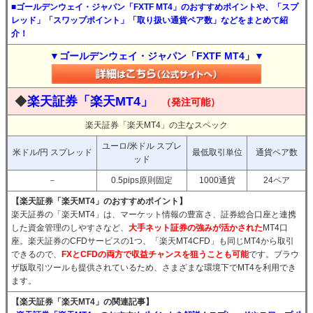
■ゴールデンウェイ・ジャパン「FXTF MT4」のおすすめポイントや、「スプ
レッド」「スワップポイント」「取り扱い通貨ペア数」などをまとめて紹
介！
▼ゴールデンウェイ・ジャパン「FXTF MT4」▼
◆
楽天証券「楽天MT4」
（発注可能）
楽天証券「楽天MT4」の主なスペック
ユーロ/米ドル スプレ
米ドル/円 スプレッド
最低取引単位
通貨ペア数
ッド
－
0.5pips原則固定
1000通貨
24ペア
【楽天証券「楽天MT4」のおすすめポイント】
楽天証券の「楽天MT4」は、マーケット情報の豊富さ、証券総合口座と連携
した資金管理のしやすさなど、
大手ネット証券の強みが活かされた
MT4口
座。楽天証券のCFDサービスの1つ、「楽天MT4CFD」も同じMT4から取引
できるので、
FXとCFDの両方で収益チャンスを狙うことも可能
です。ブラウ
ザ版取引ツールも提供されているため、さまざまな環境下でMT4を利用でき
ます。
【楽天証券「楽天MT4」の関連記事】