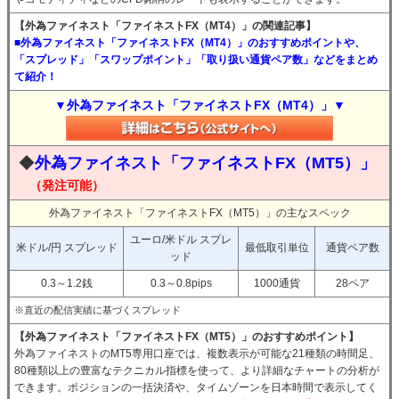
【外為ファイネスト「ファイネストFX（MT4）」の関連記事】
■外為ファイネスト「ファイネストFX（MT4）」のおすすめポイントや、
「スプレッド」「スワップポイント」「取り扱い通貨ペア数」などをまとめ
て紹介！
▼外為ファイネスト「ファイネストFX（MT4）」▼
◆
外為ファイネスト「ファイネストFX（MT5）」
（発注可能）
外為ファイネスト「ファイネストFX（MT5）」の主なスペック
ユーロ/米ドル スプレ
米ドル/円 スプレッド
最低取引単位
通貨ペア数
ッド
0.3～1.2銭
0.3～0.8pips
1000通貨
28ペア
※直近の配信実績に基づくスプレッド
【外為ファイネスト「ファイネストFX（MT5）」のおすすめポイント】
外為ファイネストのMT5専用口座では、複数表示が可能な21種類の時間足、
80種類以上の豊富なテクニカル指標を使って、より詳細なチャートの分析が
できます。ポジションの一括決済や、タイムゾーンを日本時間で表示してく