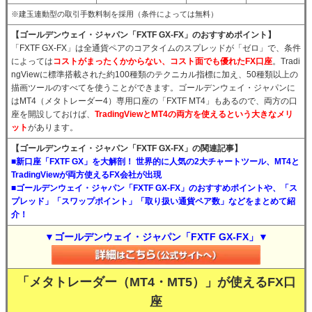
※建玉連動型の取引手数料制を採用（条件によっては無料）
【ゴールデンウェイ・ジャパン「FXTF GX-FX」のおすすめポイント】
「FXTF GX-FX」は全通貨ペアのコアタイムのスプレッドが「ゼロ」で、条件
によっては
コストがまったくかからない、コスト面でも優れたFX口座
。Tradi
ngViewに標準搭載された約100種類のテクニカル指標に加え、50種類以上の
描画ツールのすべてを使うことができます。ゴールデンウェイ・ジャパンに
はMT4（メタトレーダー4）専用口座の「FXTF MT4」もあるので、両方の口
座を開設しておけば、
TradingViewとMT4の両方を使えるという大きなメリ
ット
があります。
【ゴールデンウェイ・ジャパン「FXTF GX-FX」の関連記事】
■新口座「FXTF GX」を大解剖！ 世界的に人気の2大チャートツール、MT4と
TradingViewが両方使えるFX会社が出現
■ゴールデンウェイ・ジャパン「FXTF GX-FX」のおすすめポイントや、「ス
プレッド」「スワップポイント」「取り扱い通貨ペア数」などをまとめて紹
介！
▼ゴールデンウェイ・ジャパン「FXTF GX-FX」▼
「メタトレーダー（MT4・MT5）」が使えるFX口
座