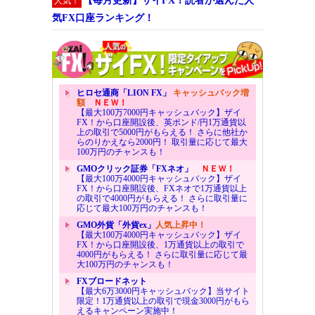
【毎月更新】ザイFX！読者が選んだ人
人気！
気FX口座ランキング！
ヒロセ通商「LION FX」
キャッシュバック増
額
ＮＥＷ！
【最大100万7000円キャッシュバック】ザイ
FX！から口座開設後、英ポンド/円1万通貨以
上の取引で5000円がもらえる！ さらに他社か
らのりかえなら2000円！ 取引量に応じて最大
100万円のチャンスも！
GMOクリック証券「FXネオ」
ＮＥＷ！
【最大100万4000円キャッシュバック】ザイ
FX！から口座開設後、FXネオで1万通貨以上
の取引で4000円がもらえる！ さらに取引量に
応じて最大100万円のチャンスも！
GMO外貨「外貨ex」
人気上昇中！
【最大100万4000円キャッシュバック】ザイ
FX！から口座開設後、1万通貨以上の取引で
4000円がもらえる！ さらに取引量に応じて最
大100万円のチャンスも！
FXブロードネット
【最大6万3000円キャッシュバック】当サイト
限定！1万通貨以上の取引で現金3000円がもら
えるキャンペーン実施中！