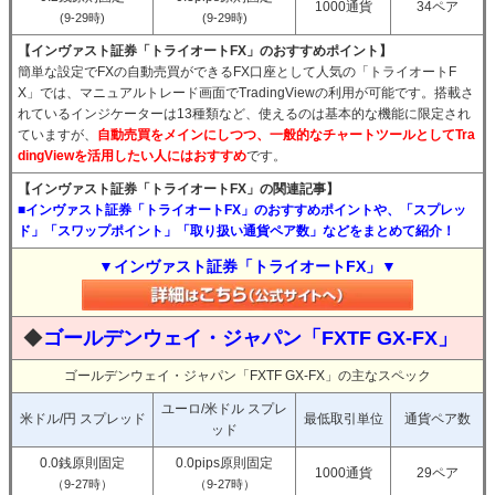
1000通貨
34ペア
(9-29時)
(9-29時)
【インヴァスト証券「トライオートFX」のおすすめポイント】
簡単な設定でFXの自動売買ができるFX口座として人気の「トライオートF
X」では、マニュアルトレード画面でTradingViewの利用が可能です。搭載さ
れているインジケーターは13種類など、使えるのは基本的な機能に限定され
ていますが、
自動売買をメインにしつつ、一般的なチャートツールとしてTra
dingViewを活用したい人にはおすすめ
です。
【インヴァスト証券「トライオートFX」の関連記事】
■インヴァスト証券「トライオートFX」のおすすめポイントや、「スプレッ
ド」「スワップポイント」「取り扱い通貨ペア数」などをまとめて紹介！
▼インヴァスト証券「トライオートFX」▼
◆
ゴールデンウェイ・ジャパン「FXTF GX-FX」
ゴールデンウェイ・ジャパン「FXTF GX-FX」の主なスペック
ユーロ/米ドル スプレ
米ドル/円 スプレッド
最低取引単位
通貨ペア数
ッド
0.0銭原則固定
0.0pips原則固定
1000通貨
29ペア
（9-27時）
（9-27時）