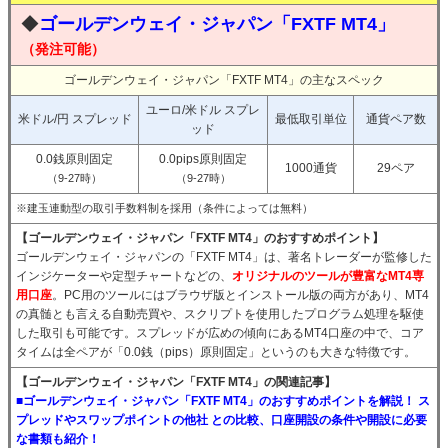
◆
ゴールデンウェイ・ジャパン「FXTF MT4」
（発注可能）
ゴールデンウェイ・ジャパン「FXTF MT4」の主なスペック
ユーロ/米ドル スプレ
米ドル/円 スプレッド
最低取引単位
通貨ペア数
ッド
0.0銭原則固定
0.0pips原則固定
1000通貨
29ペア
（9-27時）
（9-27時）
※建玉連動型の取引手数料制を採用（条件によっては無料）
【ゴールデンウェイ・ジャパン「FXTF MT4」のおすすめポイント】
ゴールデンウェイ・ジャパンの「FXTF MT4」は、著名トレーダーが監修した
インジケーターや定型チャートなどの、
オリジナルのツールが豊富なMT4専
用口座
。PC用のツールにはブラウザ版とインストール版の両方があり、MT4
の真髄とも言える自動売買や、スクリプトを使用したプログラム処理を駆使
した取引も可能です。スプレッドが広めの傾向にあるMT4口座の中で、コア
タイムは全ペアが「0.0銭（pips）原則固定」というのも大きな特徴です。
【ゴールデンウェイ・ジャパン「FXTF MT4」の関連記事】
■ゴールデンウェイ・ジャパン「FXTF MT4」のおすすめポイントを解説！ ス
プレッドやスワップポイントの他社 との比較、口座開設の条件や開設に必要
な書類も紹介！