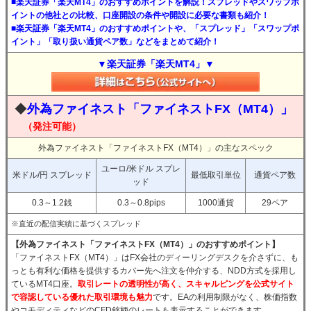
■楽天証券「楽天MT4」のおすすめポイントを解説！スプレッドやスワップポ
イントの他社との比較、口座開設の条件や開設に必要な書類も紹介！
■楽天証券「楽天MT4」のおすすめポイントや、「スプレッド」「スワップポ
イント」「取り扱い通貨ペア数」などをまとめて紹介！
▼楽天証券「楽天MT4」▼
◆
外為ファイネスト「ファイネストFX（MT4）」
（発注可能）
外為ファイネスト「ファイネストFX（MT4）」の主なスペック
ユーロ/米ドル スプレ
米ドル/円 スプレッド
最低取引単位
通貨ペア数
ッド
0.3～1.2銭
0.3～0.8pips
1000通貨
29ペア
※直近の配信実績に基づくスプレッド
【外為ファイネスト「ファイネストFX（MT4）」のおすすめポイント】
「ファイネストFX（MT4）」はFX会社のディーリングデスクを介さずに、も
っとも有利な価格を提供するカバー先へ注文を仲介する、NDD方式を採用し
ているMT4口座。
取引レートの透明性が高く、スキャルピングを公式サイト
で容認している優れた取引環境も魅力
です。EAの利用制限がなく、株価指数
やコモディティなどのCFD銘柄のレートも表示することができます。