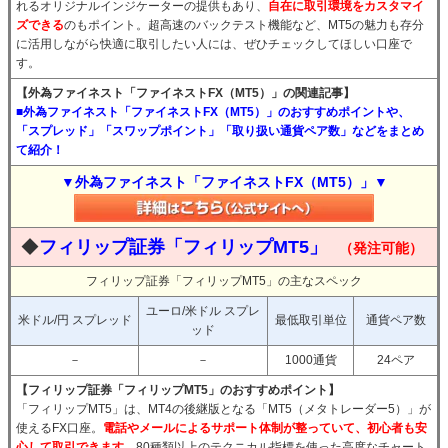
れるオリジナルインジケーターの提供もあり、
自在に取引環境をカスタマイ
ズできる
のもポイント。超高速のバックテスト機能など、MT5の魅力も存分
に活用しながら快適に取引したい人には、ぜひチェックしてほしい口座で
す。
【外為ファイネスト「ファイネストFX（MT5）」の関連記事】
■外為ファイネスト「ファイネストFX（MT5）」のおすすめポイントや、
「スプレッド」「スワップポイント」「取り扱い通貨ペア数」などをまとめ
て紹介！
▼外為ファイネスト「ファイネストFX（MT5）」▼
◆
フィリップ証券「フィリップMT5」
（発注可能）
フィリップ証券「フィリップMT5」の主なスペック
ユーロ/米ドル スプレ
米ドル/円 スプレッド
最低取引単位
通貨ペア数
ッド
－
－
1000通貨
24ペア
【フィリップ証券「フィリップMT5」のおすすめポイント】
「フィリップMT5」は、MT4の後継版となる「MT5（メタトレーダー5）」が
使えるFX口座。
電話やメールによるサポート体制が整っていて、初心者も安
心して取引できます。
80種類以上のテクニカル指標を使った高度なチャート