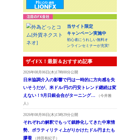
当サイト限定
キャンペーン実施中
初心者にうれしい無料オ
ンラインセミナーが充実!
ザイFX！最新＆おすすめ記事
2026年08月06日(木)17時00分公開
日米協調介入の影響で円は一時的に方向感を失
いそうだが、米ドル/円の円安トレンド継続は変
えない！9月日銀会合がターニング…
（今井雅
人）
2026年08月06日(木)15時29分公開
それぞれの解釈でもって鎮静化してきた中東情
勢、ボラティリティ上がりかけたドル円またも
膠着
（持田有紀子）