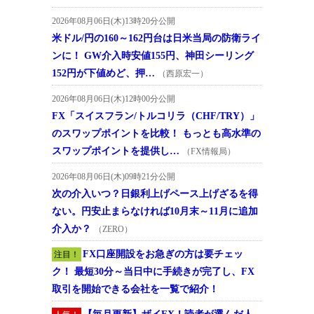
2026年08月06日(木)13時20分公開
米ドル/円の160～162円台は日米当局の防衛ライ
ンに！ GW介入時安値155円、神田シーリング
152円が下値めど、押…
（西原宏一）
2026年08月06日(木)12時00分公開
FX「スイスフラン/トルコリラ（CHF/TRY）」
のスワップポイントを比較！ もっとも高水準の
スワップポイントを提供し…
（FX情報局）
2026年08月06日(木)09時21分公開
次の介入いつ？日銀利上げペース上げざるを得
ない。円安止まらなければ10月末～11月に追加
介入か？
（ZERO）
FX口座開設をお急ぎの方は要チェッ
注目！
ク！ 最短30分～当日中に手続きが完了し、FX
取引を開始できる会社を一覧で紹介！