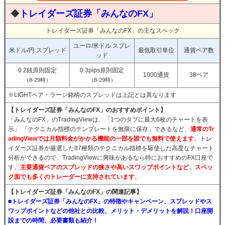
◆
トレイダーズ証券「みんなのFX」
トレイダーズ証券「みんなのFX」の主なスペック
ユーロ/米ドル スプレ
米ドル/円 スプレッド
最低取引単位
通貨ペア数
ッド
0.2銭原則固定
0.3pips原則固定
1000通貨
38ペア
（8-29時）
（8-29時）
※LIGHTペア・ラージ銘柄のスプレッドは上記とは異なります
【トレイダーズ証券「みんなのFX」のおすすめポイント】
「みんなのFX」のTradingViewは、「1つのタブに最大6枚のチャートを表
示」 「テクニカル指標のテンプレートを無限に保存」できるなど、
通常のTr
adingViewでは月額料金がかかる機能の一部を誰でも無料で使えます
。トレ
イダーズ証券が厳選した87種類のテクニカル指標を駆使した高度なチャート
分析ができるので、TradingViewに興味があるなら特におすすめのFX口座で
す。
主要通貨ペアのスプレッドの狭さや高いスワップポイントなど、スペッ
ク面でも多くのトレーダーに支持されています
。
【トレイダーズ証券「みんなのFX」の関連記事】
■トレイダーズ証券「みんなのFX」の特徴やキャンペーン、スプレッドやス
ワップポイントなどの他社との比較、メリット・デメリットを解説！口座開
設までの時間、必要書類も紹介！