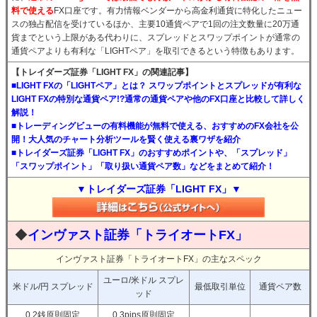
料で使える
FX口座です。有力情報ベンダーから高金利通貨に特化したニュー
スの独占配信を受けているほか、主要10通貨ペアで1回の注文数量に20万通
貨までという上限がある代わりに、スプレッドとスワップポイントが通常の
通貨ペアよりも有利な「LIGHTペア」を取引できるという特徴もあります。
【トレイダーズ証券「LIGHT FX」の関連記事】
■LIGHT FXの「LIGHTペア」とは？ スワップポイントとスプレッドが有利な
LIGHT FXの特別な通貨ペア!?通常の通貨ペアや他のFX口座と比較して詳しく
解説！
■トレーディングビューの有料機能が無料で使える、おすすめのFX会社を公
開！大人気のチャート分析ツールを賢く使える裏ワザを紹介
■トレイダーズ証券「LIGHT FX」のおすすめポイントや、「スプレッド」
「スワップポイント」「取り扱い通貨ペア数」などをまとめて紹介！
▼トレイダーズ証券「LIGHT FX」▼
◆
インヴァスト証券「トライオートFX」
インヴァスト証券「トライオートFX」の主なスペック
ユーロ/米ドル スプレ
米ドル/円 スプレッド
最低取引単位
通貨ペア数
ッド
0.2銭原則固定
0.3pips原則固定