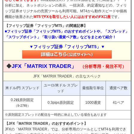
分析に加え、ネットポジションの表示、一括決済、約定通知などの、フィリ
ップ証券オリジナルの売買ツールも利用可能。MT4から動作スピードや描画
機能が改善された
MT5でFXを取引したい人にはおすすめのFX口座
です。
【フィリップ証券「フィリップMT5」の関連記事】
■フィリップ証券「フィリップMT5」のおすすめポイントや、「スプレッド」
「スワップポイント」「取り扱い通貨ペア数」などをまとめて紹介！
▼フィリップ証券「フィリップMT5」▼
◆
JFX「MATRIX TRADER」
（分析専用・発注不可）
JFX「MATRIX TRADER」の主なスペック
ユーロ/米ドル スプレ
米ドル/円 スプレッド
最低取引単位
通貨ペア数
ッド
0.2銭原則固定
0.3pips原則固定
1000通貨
41ペア
（9-27時）
※原則固定スプレッドの配信を一時的に休止している場合もあります
【JFX「MATRIX TRADER」のおすすめポイント】
JFXの「MATRIX TRADER」では、分析専用のツールとしてMT4を利用でき