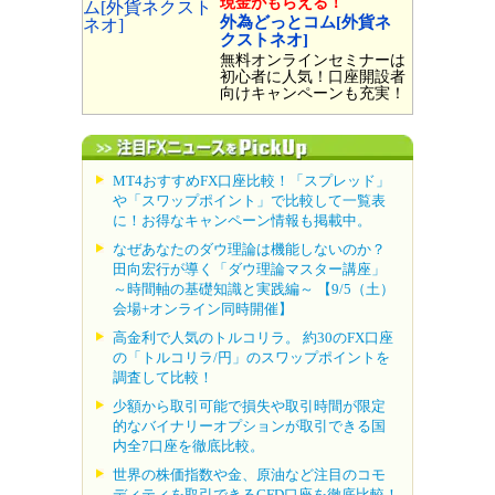
現金がもらえる！
外為どっとコム[外貨ネ
クストネオ]
無料オンラインセミナーは
初心者に人気！口座開設者
向けキャンペーンも充実！
MT4おすすめFX口座比較！「スプレッド」
や「スワップポイント」で比較して一覧表
に！お得なキャンペーン情報も掲載中。
なぜあなたのダウ理論は機能しないのか？
田向宏行が導く「ダウ理論マスター講座」
～時間軸の基礎知識と実践編～ 【9/5（土）
会場+オンライン同時開催】
高金利で人気のトルコリラ。 約30のFX口座
の「トルコリラ/円」のスワップポイントを
調査して比較！
少額から取引可能で損失や取引時間が限定
的なバイナリーオプションが取引できる国
内全7口座を徹底比較。
世界の株価指数や金、原油など注目のコモ
ディティを取引できるCFD口座を徹底比較！