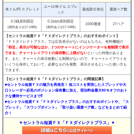
ユーロ/米ドル スプレ
米ドル/円 スプレッド
最低取引単位
通貨ペア数
ッド
0.2銭原則固定
0.2pips原則固定
1000通貨
27ペア
(例外あり)(17-24時)
(例外あり)(17-24時)
【セントラル短資ＦＸ「ＦＸダイレクトプラス」のおすすめポイント】
「ＦＸダイレクトプラス」では広告表示がないのはもちろん、有料機能の
「秒足」表示が可能なほか、1つのチャートにインジケーターを無制限で表示
できる、チャートレイアウトの保存数に上限がない
といった特徴がありま
す。また、チャートの表示枚数にも制限がないので、チャートレイアウトを
いくつも保存しておいて、必要なものを複数、表示させるといった使い方も
できます。
【セントラル短資ＦＸ「ＦＸダイレクトプラス」の関連記事】
■セントラル短資ＦＸの魅力を再発見！ 低コストを実現したスプレッドや大
口トレーダー必見のポジション保有量に加え、宿泊料金最大90％オフのおト
クな優待サービスまで⁉
■セントラル短資ＦＸ「ＦＸダイレクトプラス」のおすすめポイントや、「ス
プレッド」「スワップポイント」「取り扱い通貨ペア数」などをまとめて紹
介！
▼セントラル短資ＦＸ「ＦＸダイレクトプラス」▼