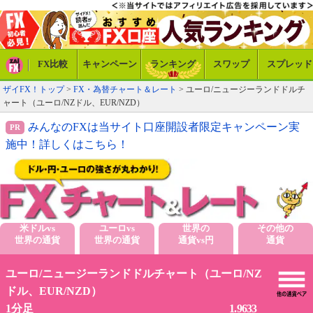
FX比較
キャンペーン
ランキング
スワップ
スプレッド
ザイFX！トップ
>
FX・為替チャート＆レート
> ユーロ/ニュージーランドドルチ
ャート（ユーロ/NZドル、EUR/NZD）
みんなのFXは当サイト口座開設者限定キャンペーン実
施中！詳しくはこちら！
米ドルvs
ユーロvs
世界の
その他の
世界の通貨
世界の通貨
通貨vs円
通貨
ユーロ/ニュージーランドドルチャート（ユーロ/NZ
ドル、EUR/NZD）
1.9633
1分足