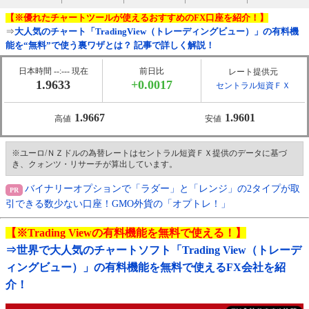
【※優れたチャートツールが使えるおすすめのFX口座を紹介！】
⇒
大人気のチャート「TradingView（トレーディングビュー）」の有料機
能を“無料”で使う裏ワザとは？ 記事で詳しく解説！
日本時間 --:--- 現在
前日比
レート提供元
1.9633
+0.0017
セントラル短資ＦＸ
1.9667
1.9601
高値
安値
※ユーロ/ＮＺドルの為替レートはセントラル短資ＦＸ提供のデータに基づ
き、クォンツ・リサーチが算出しています。
バイナリーオプションで「ラダー」と「レンジ」の2タイプが取
引できる数少ない口座！GMO外貨の「オプトレ！」
【※Trading Viewの有料機能を無料で使える！】
⇒世界で大人気のチャートソフト「Trading View（トレーデ
ィングビュー）」の有料機能を無料で使えるFX会社を紹
介！