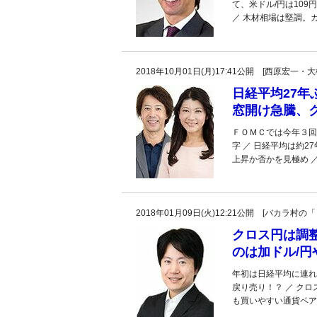
て、米ドル/円は10
／ 木材相場は堅調。カ
2018年10月01日(月)17:41公開 [西原
日経平均27年
窓開け急騰、
ＦＯＭＣでは今年３回
字 ／ 日経平均は約2
上昇か否かを見極め ／
2018年01月09日(火)12:21公開 [バカラ
クロス円は調
のは加ドル/円
年初は日経平均に連れ
戻り売り！？ ／ ク
も買いやすい通貨ペアは