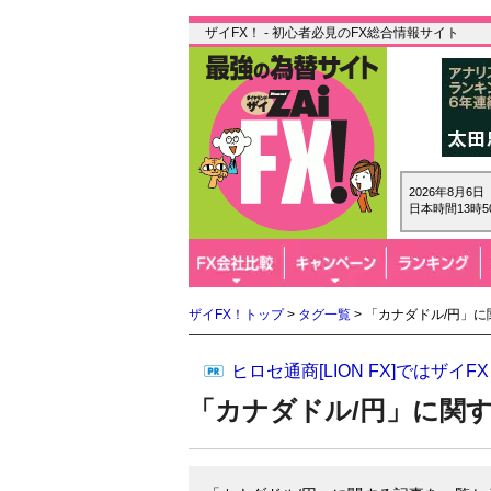
ザイFX！ - 初心者必見のFX総合情報サイト
2026年8月6
日本時間13時5
ザイFX！トップ
>
タグ一覧
> 「カナダドル/円」
ヒロセ通商[LION FX]では
「カナダドル/円」に関