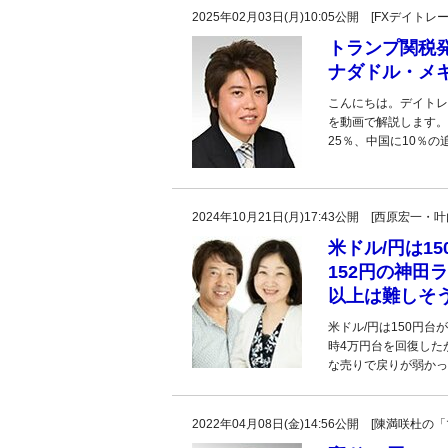
2025年02月03日(月)10:05公開 [FXデイ
トランプ関税
ナダドル・メ
こんにちは。デイトレ
を動画で解説します。
25％、中国に10％
2024年10月21日(月)17:43公開 [西原宏一
米ドル/円は1
152円の神田
以上は難しそ
米ドル/円は150円
時4万円台を回復した
な売りで戻りが弱かっ
2022年04月08日(金)14:56公開 [陳満咲