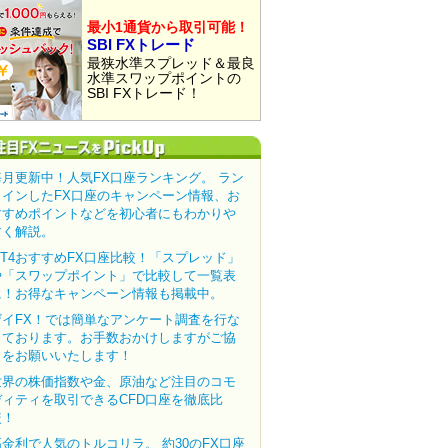
最小1通貨から取引可能！
SBI FXトレード
最狭水準スプレッド＆最良
水準スワップポイントの
SBI FXトレード！
毎月更新中！人気FX口座ランキング。 ラン
クインしたFX口座のキャンペーン情報、お
すすめポイントなどを初心者にもわかりや
すく解説。
MT4おすすめFX口座比較！「スプレッド」
や「スワップポイント」で比較して一覧表
に！お得なキャンペーン情報も掲載中。
ザイFX！では簡単なアンケート調査を行な
っております。お手数おかけしますがご協
力をお願いいたします！
世界の株価指数や金、原油など注目のコモ
ディティを取引できるCFD口座を徹底比
較！
高金利で人気のトルコリラ。 約30のFX口座