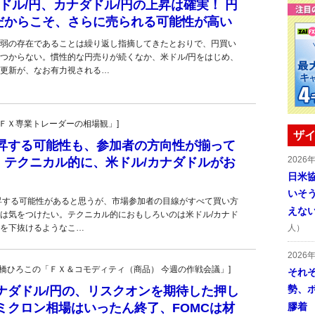
Zドル/円、カナダドル/円の上昇は確実！ 円
だからこそ、さらに売られる可能性が高い
弱の存在であることは繰り返し指摘してきたとおりで、円買い
つからない。慣性的な円売りが続くなか、米ドル/円をはじめ、
更新が、なお有力視される…
村の「ＦＸ専業トレーダーの相場観」]
ザイ
上昇する可能性も、参加者の方向性が揃って
2026
。テクニカル的に、米ドル/カナダドルがお
日米
いそ
昇する可能性があると思うが、市場参加者の目線がすべて買い方
えな
は気をつけたい。テクニカル的におもしろいのは米ドル/カナド
ルを下抜けるようなこ…
人）
2026
宏一・大橋ひろこの「ＦＸ＆コモディティ（商品） 今週の作戦会議」]
それ
勢、
ナダドル/円の、リスクオンを期待した押し
ミクロン相場はいったん終了、FOMCは材
膠着