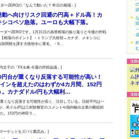
トレーダーZEROの「なんで動いた？ 昨日の相場」]
発動へ向けリスク回避の円高＋ドル高！カ
キシコペソ急落。ユーロも大幅下落。
ーダーZEROです。1月31日の為替相場の振り返りと今後の作戦
【相場のポイント】・トランプ大統領→カナダ、メキシコに
の追加関税を課す大統領令に署名。・S…
・叶内文子の「FX＆株 今週の作戦会議」]
50円台が重くなり反落する可能性が高い！
ラインを超えたのはわずか4カ月間、152円
う。カナダドル/円も大幅利…
台が重くなり反落する可能性が高く、注目している。日経平均は一
が、米ドル/円は三村財務官のコメントや国内輸出企業の断続的
た。152円の神田ラ…
杜の「マーケットをズバリ裏読み」]