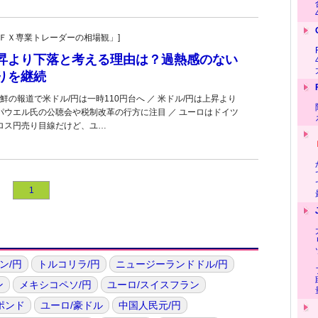
村の「ＦＸ専業トレーダーの相場観」]
上昇より下落と考える理由は？過熱感のない
りを継続
の報道で米ドル/円は一時110円台へ ／ 米ドル/円は上昇より
 パウエル氏の公聴会や税制改革の行方に注目 ／ ユーロはドイツ
クロス円売り目線だけど、ユ…
1
ン/円
トルコリラ/円
ニュージーランドドル/円
ン
メキシコペソ/円
ユーロ/スイスフラン
ポンド
ユーロ/豪ドル
中国人民元/円