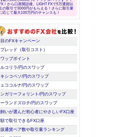
FX！から口座開設後、LIGHT FXで5万通貨以
上の取引で3000円がもらえる！さらに取引量
に応じて最大100万円のチャンスも！
注目のFXキャンペーン
スプレッド（取引コスト）
スワップポイント
トルコリラ/円のスワップ
メキシコペソ/円のスワップ
チェココルナ/円のスワップ
ハンガリーフォリント/円のスワップ
ポーランドズロチ/円のスワップ
羊飼いが選んだ初心者にやさしいFX口座
少額で取引できるFX口座
取扱通貨ペア数や取引量ランキング