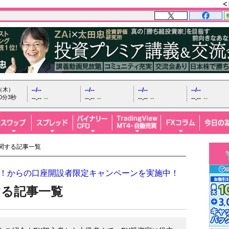
日（木）
--/--
--/--
--/--
--/--
0分4秒
--.--
--
--.--
--
--.--
--
--.--
--
に関する記事一覧
ザイFX！からの口座開設者限定キャンペーンを実施中！
する記事一覧