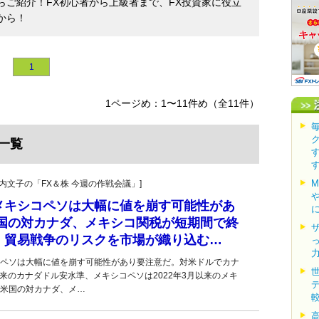
らご紹介！FX初心者から上級者まで、FX投資家に役立
から！
1
1ページめ：1〜11件め（全11件）
一覧
・叶内文子の「FX＆株 今週の作戦会議」]
メキシコペソは大幅に値を崩す可能性があ
米国の対カナダ、メキシコ関税が短期間で終
、貿易戦争のリスクを市場が織り込む…
ペソは大幅に値を崩す可能性があり要注意だ。対米ドルでカナ
以来のカナダドル安水準、メキシコペソは2022年3月以来のメキ
米国の対カナダ、メ…