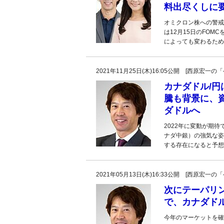
料出尽くしに
オミクロン株への警戒
は12月15日のFO
によっても変わるため
2021年11月25日(木)16:05公開 [西原宏
カナダドル/円
騰も背景に、
ダドルへ
2022年に変動が期
ナダ中銀）の強気な姿
する存在になると予想
2021年05月13日(木)16:33公開 [西原宏
次にテーパリ
で、カナダドル
今年のマーケットを確