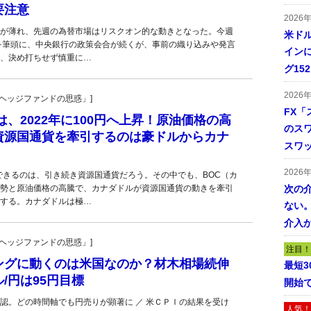
要注意
2026
が薄れ、先週の為替市場はリスクオン的な動きとなった。今週
米ドル
MCを筆頭に、中央銀行の政策会合が続くが、事前の織り込みや発言
インに
、決め打ちせず慎重に…
グ15
2026
一の「ヘッジファンドの思惑」]
FX「
は、2022年に100円へ上昇！原油価格の高
のス
資源国通貨を牽引するのは豪ドルからカナ
スワ
2026
待できるのは、引き続き資源国通貨だろう。その中でも、BOC（カ
勢と原油価格の高騰で、カナダドルが資源国通貨の動きを牽引
次の
する。カナダドルは極…
ない。
介入
一の「ヘッジファンドの思惑」]
注目！
ングに動くのは米国なのか？材木相場続伸
最短
/円は95円目標
開始
認。どの時間軸でも円売りが顕著に ／ 米ＣＰＩの結果を受け
人気！