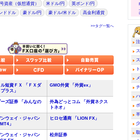
号資産（仮想通貨）
米ドル/円
英ポンド/円
ンドドル
豪ドル/円
豪ドル/米ドル
高金利通貨
>>タグ一覧へ
ル短資ＦＸ 「ＦＸダ
GMO外貨 「外貨ex」
トプラス」
ーズ証券 「みんなの
外為どっとコム 「外貨ネクス
トネオ」
デンウェイ・ジャパン
ヒロセ通商 「LION FX」
 MT4」
デンウェイ・ジャパン
松井証券