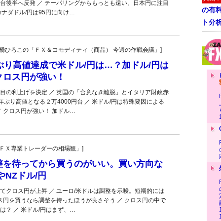
9円台後半へ反発 ／ テーパリングからもっとも遠い、日本円に注目
の有
ナダドル/円は95円に向け…
ト分
宏一・大橋ひろこの「ＦＸ＆コモディティ（商品） 今週の作戦会議」]
ぶり高値達成で米ドル/円は…？加ドル/円は
クロス円が強い！
目の利上げを決定 ／ 英国の「合意なき離脱」とイタリア財政赤
7年ぶり高値となる２万4000円台 ／ 米ドル/円は特殊要因による
 クロス円が強い！ 加ドル…
村の「ＦＸ専業トレーダーの相場観」]
整を待ってから買うのがいい。買い方向な
やNZドル/円
てクロス円が上昇 ／ ユーロ/米ドルは調整を示唆。短期的には
ロス円を買うなら調整を待ったほうが良さそう ／ クロス円の中で
？ ／ 米ドル/円はまず、…