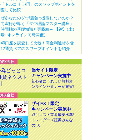
の「トルコリラ/円」のスワップポイントを
調査して比較！
なぜあなたのダウ理論は機能しないのか？
田向宏行が導く「ダウ理論マスター講座」
～時間軸の基礎知識と実践編～ 【9/5（土）
会場+オンライン同時開催】
約40口座を調査して比較！高金利通貨を含
む12通貨ペアのスワップポイントを紹介！
当サイト限定
キャンペーン実施中
初心者にうれしい無料オ
ンラインセミナーが充実!
ザイFX！限定
キャンペーン実施中
取引コスト業界最安水準!
トレイダーズ証券みんな
のFX