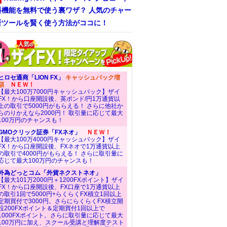
料機能を無料で使う裏ワザ？ 人気のチャー
析ツールを賢く使う方法がココに！
ヒロセ通商「LION FX」
キャッシュバック増
額
ＮＥＷ！
【最大100万7000円キャッシュバック】ザイ
FX！から口座開設後、英ポンド/円1万通貨以
上の取引で5000円がもらえる！ さらに他社か
らのりかえなら2000円！ 取引量に応じて最大
100万円のチャンスも！
GMOクリック証券「FXネオ」
ＮＥＷ！
【最大100万4000円キャッシュバック】ザイ
FX！から口座開設後、FXネオで1万通貨以上
の取引で4000円がもらえる！ さらに取引量に
応じて最大100万円のチャンスも！
外為どっとコム「外貨ネクストネオ」
【最大101万2000円＋1200FXポイント】ザイ
FX！から口座開設後、FX口座で1万通貨以上
の取引1回で5000円+らくらくFX積立1回以上
定期買付で3000円。さらにらくらくFX積立開
設200FXポイント＆定期買付1回以上で
1000FXポイント。さらに取引量に応じて最大
100万円に加え、スクール受講と理解度テスト