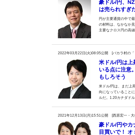
豪ドル/円、N
は売られすぎ
円が主要通貨の中で最
の材料は、なかなか見
主要なクロス円の高値
2022年03月22日(火)08:05公開 [バカラ
米ドル/円は
いる点に注意
もしろそう
米ドル/円は、まだ上
向になっていることに
ルだ。1.20カナダド
2021年12月13日(月)15:51公開 [西原
豪ドル/円やカ
目買いで！ オ