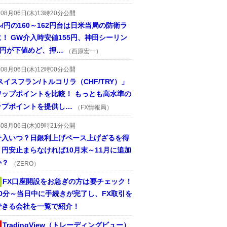
年08月06日(木)13時20分公開
/円の160～162円台は日米当局の防衛ラ
！ GW介入時安値155円、神田シーリン
2円が下値めど、押…
（西原宏一）
年08月06日(木)12時00分公開
スイスフラン/トルコリラ（CHF/TRY）」
ワップポイントを比較！ もっとも高水準の
ップポイントを提供し…
（FX情報局）
年08月06日(木)09時21分公開
介入いつ？日銀利上げペース上げざるを得
円安止まらなければ10月末～11月に追加
か？
（ZERO）
FX口座開設をお急ぎの方は要チェック！
30分～当日中に手続きが完了し、FX取引を
できる会社を一覧で紹介！
TradingView（トレーディングビュー）