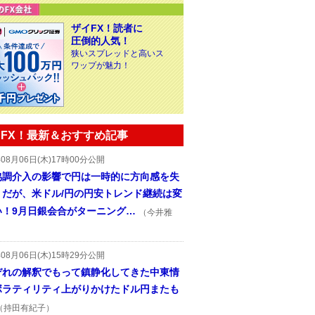
ザイFX！読者に
圧倒的人気！
狭いスプレッドと高いス
ワップが魅力！
FX！最新＆おすすめ記事
年08月06日(木)17時00分公開
協調介入の影響で円は一時的に方向感を失
うだが、米ドル/円の円安トレンド継続は変
い！9月日銀会合がターニング…
（今井雅
年08月06日(木)15時29分公開
ぞれの解釈でもって鎮静化してきた中東情
ボラティリティ上がりかけたドル円またも
（持田有紀子）