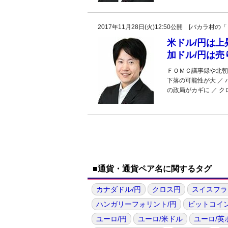
2017年11月28日(火)12:50公開 [バカラ
米ドル/円は
加ドル/円は売
ＦＯＭＣ議事録や北朝鮮
下落の可能性が大 ／
の政局がカギに ／ 
■通貨・通貨ペア名に関するタグ
カナダドル/円
クロス円
スイスフラ
ハンガリーフォリント/円
ビットコイ
ユーロ/円
ユーロ/米ドル
ユーロ/英