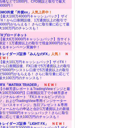
合格などで1000円、CFD開設と取引で最大
4000円！
GMO外貨「外貨ex」
人気上昇中！
【最大100万4000円キャッシュバック】ザイ
FX！から口座開設後、1万通貨以上の取引で
4000円がもらえる！ さらに取引量に応じて最
大100万円のチャンスも！
FXブロードネット
【最大6万3000円キャッシュバック】当サイト
限定！1万通貨以上の取引で現金3000円がもら
えるキャンペーン実施中！
トレイダーズ証券「みんなのFX」
人気！
Ｎ
ＥＷ！
【最大101万円キャッシュバック】ザイFX！
から口座開設後、FX口座で5万通貨以上の取引
で5000円+シストレ口座で5万通貨以上の取引
で5000円がもらえる！ さらに取引量に応じて
最大100万円のチャンスも！
JFX「MATRIX TRADER」
ＮＥＷ！
【小林芳彦レポート＆TradingViewインジと最
大100万5000円】口座開設完了で小林芳彦オ
リジナルレポート「FXスキャルピングのコ
ツ」およびTradingView専用インジケーター
「コバスキャインジ」当日プレゼント＆専用
フォームからの申込と合計1万通貨以上の新規
取引で5000円キャッシュバック！さらに取引
量に応じて最大100万円のチャンスも！
トレイダーズ証券「LIGHT FX」
ＮＥＷ！
【最大100万3000円キャッシュバック】ザイ