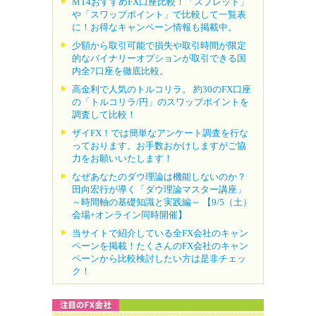
MT4おすすめFX口座比較！「スプレッド」
や「スワップポイント」で比較して一覧表
に！お得なキャンペーン情報も掲載中。
少額から取引可能で損失や取引時間が限定
的なバイナリーオプションが取引できる国
内全7口座を徹底比較。
高金利で人気のトルコリラ。 約30のFX口座
の「トルコリラ/円」のスワップポイントを
調査して比較！
ザイFX！では簡単なアンケート調査を行な
っております。お手数おかけしますがご協
力をお願いいたします！
なぜあなたのダウ理論は機能しないのか？
田向宏行が導く「ダウ理論マスター講座」
～時間軸の基礎知識と実践編～ 【9/5（土）
会場+オンライン同時開催】
当サイトで紹介している全FX会社のキャン
ペーンを掲載！たくさんのFX会社のキャン
ペーンから比較検討したい方は是非チェッ
ク！