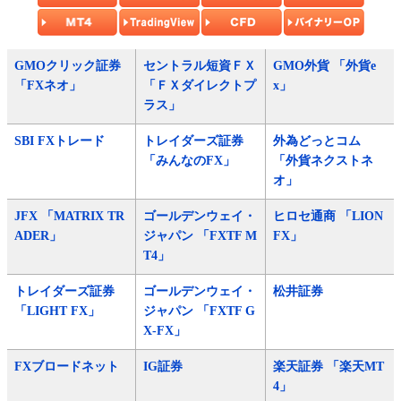
GMOクリック証券
セントラル短資ＦＸ
GMO外貨 「外貨e
「FXネオ」
「ＦＸダイレクトプ
x」
ラス」
SBI FXトレード
トレイダーズ証券
外為どっとコム
「みんなのFX」
「外貨ネクストネ
オ」
JFX 「MATRIX TR
ゴールデンウェイ・
ヒロセ通商 「LION
ADER」
ジャパン 「FXTF M
FX」
T4」
トレイダーズ証券
ゴールデンウェイ・
松井証券
「LIGHT FX」
ジャパン 「FXTF G
X-FX」
FXブロードネット
IG証券
楽天証券 「楽天MT
4」