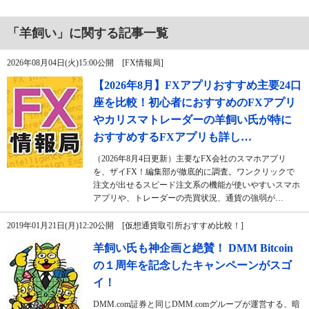
「羊飼い」に関する記事一覧
2026年08月04日(火)15:00公開 [FX情報局]
【2026年8月】FXアプリおすすめ主要24口
座を比較！初心者におすすめのFXアプリ
やカリスマトレーダーの羊飼い氏が特に
おすすめするFXアプリも詳し…
（2026年8月4日更新）主要なFX会社のスマホアプリ
を、ザイFX！編集部が徹底的に調査。ワンクリックで
注文が出せるスピード注文系の機能が使いやすいスマホ
アプリや、トレーダーの売買状況、通貨の強弱が…
2019年01月21日(月)12:20公開 [仮想通貨取引所おすすめ比較！]
羊飼い氏も神企画と絶賛！ DMM Bitcoin
の１周年を記念したキャンペーンがスゴ
イ！
DMM.com証券と同じDMM.comグループが運営する、暗