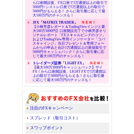
ら口座開設後、FX口座で5万通貨以上の取引で
5000円+シストレ口座で5万通貨以上の取引で
5000円がもらえる！ さらに取引量に応じて最
大100万円のチャンスも！
JFX「MATRIX TRADER」
ＮＥＷ！
【小林芳彦レポート＆TradingViewインジと最
大100万5000円】口座開設完了で小林芳彦オリ
ジナルレポート「FXスキャルピングのコツ」
およびTradingView専用インジケーター「コバ
スキャインジ」当日プレゼント＆専用フォー
ムからの申込と合計1万通貨以上の新規取引で
5000円キャッシュバック！さらに取引量に応
じて最大100万円のチャンスも！
トレイダーズ証券「LIGHT FX」
ＮＥＷ！
【最大100万3000円キャッシュバック】ザイ
FX！から口座開設後、LIGHT FXで5万通貨以
上の取引で3000円がもらえる！さらに取引量
に応じて最大100万円のチャンスも！
注目のFXキャンペーン
スプレッド（取引コスト）
スワップポイント