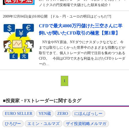
ノミクスの円安相場で大儲けした顛末を紹介！
2009年12月04日(金)16:00公開 [ドル・円・ユーロの明日はどっちだ!?]
CFDで最大4000万円儲けた三空さんに羊
飼いが聞いたCFD取引の極意【第1章】
NY金やNY原油、NYダウにナスダックなどなど、今
までは取引しにくかった世界中のさまざまな指数などが
取引できて、個人トレーダーの間で注目を集めつつある
CFD。 今回はCFDで大きな利益を上げたCFDトレーダ
ーの…
1
■投資家・FXトレーダーに関するタグ
EURO SELLER
YEN蔵
ZERO
にほんばっしー
ひろぴー
エミン・ユルマズ
ザイ投資戦略メルマガ