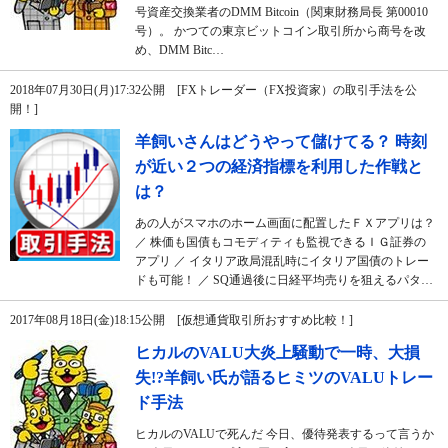
号資産交換業者のDMM Bitcoin（関東財務局長 第00010
号）。 かつての東京ビットコイン取引所から商号を改
め、DMM Bitc…
2018年07月30日(月)17:32公開 [FXトレーダー（FX投資家）の取引手法を公
開！]
羊飼いさんはどうやって儲けてる？ 時刻
が近い２つの経済指標を利用した作戦と
は？
あの人がスマホのホーム画面に配置したＦＸアプリは？
／ 株価も国債もコモディティも監視できるＩＧ証券の
アプリ ／ イタリア政局混乱時にイタリア国債のトレー
ドも可能！ ／ SQ通過後に日経平均売りを狙えるパタ…
2017年08月18日(金)18:15公開 [仮想通貨取引所おすすめ比較！]
ヒカルのVALU大炎上騒動で一時、大損
失!?羊飼い氏が語るヒミツのVALUトレー
ド手法
ヒカルのVALUで死んだ 今日、優待発表するって言うか