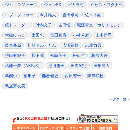
ジム・ロジャーズ
ジュンFX
バカラ村
ミセス・ワタナベ
ロブ・ブッカー
今井雅人
会田卓司
佐々木融
億トレーダー
叶内文子
吉田恒
堀江貴文（ホリエモン）
大橋ひろこ
太田忠
宮田直彦
小林芳彦
山中康司
岐阜暴威
川崎ドルえもん
広瀬隆雄
志摩力男
持田有紀子
松下誠
松崎美子
松田哲
梅原大吾
武藤十夢（AKB48）
池辺雪子
田向宏行
田畑昇人
羊飼い
葉那子
藤巻健史
西原宏一
陳満咲杜
鳥居万友美
>>タグ一覧へ