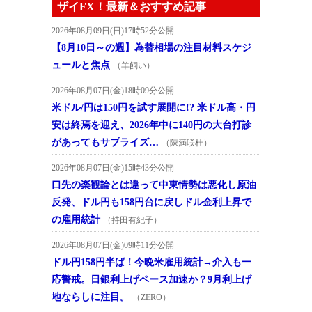
ザイFX！最新＆おすすめ記事
2026年08月09日(日)17時52分公開
【8月10日～の週】為替相場の注目材料スケジ
ュールと焦点
（羊飼い）
2026年08月07日(金)18時09分公開
米ドル/円は150円を試す展開に!? 米ドル高・円
安は終焉を迎え、2026年中に140円の大台打診
があってもサプライズ…
（陳満咲杜）
2026年08月07日(金)15時43分公開
口先の楽観論とは違って中東情勢は悪化し原油
反発、ドル円も158円台に戻しドル金利上昇で
の雇用統計
（持田有紀子）
2026年08月07日(金)09時11分公開
ドル円158円半ば！今晩米雇用統計→介入も一
応警戒。日銀利上げペース加速か？9月利上げ
地ならしに注目。
（ZERO）