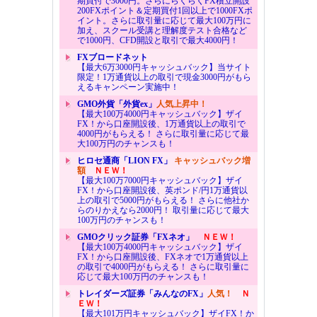
期買付で3000円。さらにらくらくFX積立開設
200FXポイント＆定期買付1回以上で1000FXポ
イント。さらに取引量に応じて最大100万円に
加え、スクール受講と理解度テスト合格など
で1000円、CFD開設と取引で最大4000円！
FXブロードネット
【最大6万3000円キャッシュバック】当サイト
限定！1万通貨以上の取引で現金3000円がもら
えるキャンペーン実施中！
GMO外貨「外貨ex」
人気上昇中！
【最大100万4000円キャッシュバック】ザイ
FX！から口座開設後、1万通貨以上の取引で
4000円がもらえる！ さらに取引量に応じて最
大100万円のチャンスも！
ヒロセ通商「LION FX」
キャッシュバック増
額
ＮＥＷ！
【最大100万7000円キャッシュバック】ザイ
FX！から口座開設後、英ポンド/円1万通貨以
上の取引で5000円がもらえる！ さらに他社か
らのりかえなら2000円！ 取引量に応じて最大
100万円のチャンスも！
GMOクリック証券「FXネオ」
ＮＥＷ！
【最大100万4000円キャッシュバック】ザイ
FX！から口座開設後、FXネオで1万通貨以上
の取引で4000円がもらえる！ さらに取引量に
応じて最大100万円のチャンスも！
トレイダーズ証券「みんなのFX」
人気！
Ｎ
ＥＷ！
【最大101万円キャッシュバック】ザイFX！か