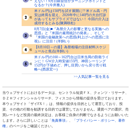
えない！9月日銀会合がターニングポイントと
なるか？(今井雅人)
米ドル/円は150円を試す展開に!? 米ドル高・円
安は終焉を迎え、2026年中に140円の大台打診
があってもサプライズではない！ 今回の介入は
成功するとみる(陳満咲杜)
8月7日(金)■『為替介入の影響と更なる実施への
思惑』と『米国の雇用統計の発表』、そして
『米国の金融政策への思惑(利上げへの思惑に注
視)』に注目！(羊飼い)
【8月10日～の週】為替相場の注目材料スケジ
ュールと焦点(羊飼い)
米ドル/円の160～162円台は日米当局の防衛ライ
ンに！ GW介入時安値155円、神田シーリング
152円が下値めど、押し目買いから戻り売り戦
略へ(西原宏一)
>>人気記事一覧を見る
当ウェブサイトにおけるデータは、セントラル短資ＦＸ、クォンツ・リサーチ、
ＤＺＨフィナンシャルリサーチ、フィスコから情報の提供を受けております。
本ウェブサイト「ザイFX！」は、情報の提供を目的として運営しており、投
資、その他の行動を勧誘する目的では運営しておりません。通貨ペアの選択、売
買レートなど投資の最終決定は、お客様ご自身の判断でなさるようにお願いいた
します。さらに詳しいことは
「免責事項」
、
「プライバシー・ポリシー、著作
権」
のページをご確認ください。