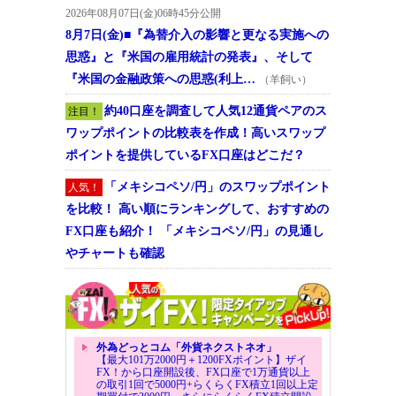
2026年08月07日(金)06時45分公開
8月7日(金)■『為替介入の影響と更なる実施への
思惑』と『米国の雇用統計の発表』、そして
『米国の金融政策への思惑(利上…
（羊飼い）
約40口座を調査して人気12通貨ペアのス
注目！
ワップポイントの比較表を作成！高いスワップ
ポイントを提供しているFX口座はどこだ？
「メキシコペソ/円」のスワップポイント
人気！
を比較！ 高い順にランキングして、おすすめの
FX口座も紹介！ 「メキシコペソ/円」の見通し
やチャートも確認
外為どっとコム「外貨ネクストネオ」
【最大101万2000円＋1200FXポイント】ザイ
FX！から口座開設後、FX口座で1万通貨以上
の取引1回で5000円+らくらくFX積立1回以上定