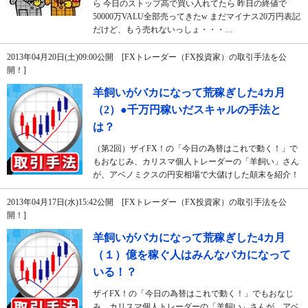
ら 今日のストップ高で買い入れてたら 昨日の終値で
50000万VALU全部売ってきたw まだマイナス20万円表記
だけど、もう売れないっしょ・・・…
2013年04月20日(土)09:00公開 [FXトレーダー（FX投資家）の取引手法を公
開！]
羊飼いがバカになって荒稼ぎした4カ月
（2）●千万円稼いだスキャルの手法と
は？
（第2回）ザイFX！の「今日の為替はこれで動く！」で
もおなじみ、カリスマ個人トレーダーの「羊飼い」さん
が、アベノミクスの円安相場で大儲けした顛末を紹介！
2013年04月17日(水)15:42公開 [FXトレーダー（FX投資家）の取引手法を公
開！]
羊飼いがバカになって荒稼ぎした4カ月
（１）億を稼ぐ人はみんなバカになって
いる！？
ザイFX！の「今日の為替はこれで動く！」でもおなじ
み、カリスマ個人トレーダーの「羊飼い」さんが、アベ