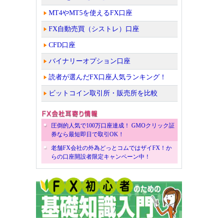
MT4やMT5を使えるFX口座
FX自動売買（シストレ）口座
CFD口座
バイナリーオプション口座
読者が選んだFX口座人気ランキング！
ビットコイン取引所・販売所を比較
圧倒的人気で100万口座達成！ GMOクリック証
券なら最短即日で取引OK！
老舗FX会社の外為どっとコムではザイFX！か
らの口座開設者限定キャンペーン中！