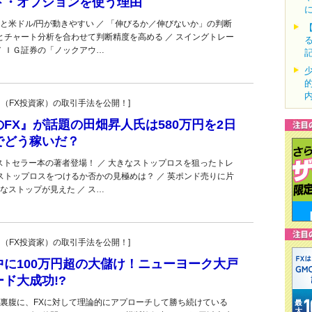
ト・オプションを使う理由
と米ドル/円が動きやすい ／ 「伸びるか／伸びないか」の判断
Ｘとチャート分析を合わせて判断精度を高める ／ スイングトレー
／ ＩＧ証券の「ノックアウ…
ーダー（FX投資家）の取引手法を公開！]
FX』が話題の田畑昇人氏は580万円を2日
でどう稼いだ？
ベストセラー本の著者登場！ ／ 大きなストップロスを狙ったトレ
 ストップロスをつけるか否かの見極めは？ ／ 英ポンド売りに片
なストップが見えた ／ ス…
ーダー（FX投資家）の取引手法を公開！]
に100万円超の大儲け！ニューヨーク大戸
ド大成功!?
裏腹に、FXに対して理論的にアプローチして勝ち続けている