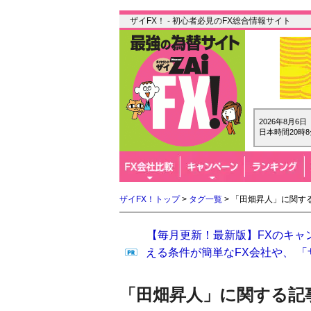
ザイFX！ - 初心者必見のFX総合情報サイト
2026年8月6
日本時間20時8
ザイFX！トップ
>
タグ一覧
> 「田畑昇人」に関す
【毎月更新！最新版】FXのキャ
える条件が簡単なFX会社や、 
「田畑昇人」に関する記