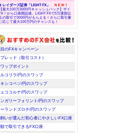
トレイダーズ証券「LIGHT FX」
ＮＥＷ！
【最大100万3000円キャッシュバック】ザイ
FX！から口座開設後、LIGHT FXで5万通貨以
上の取引で3000円がもらえる！さらに取引量
に応じて最大100万円のチャンスも！
注目のFXキャンペーン
スプレッド（取引コスト）
スワップポイント
トルコリラ/円のスワップ
メキシコペソ/円のスワップ
チェココルナ/円のスワップ
ハンガリーフォリント/円のスワップ
ポーランドズロチ/円のスワップ
羊飼いが選んだ初心者にやさしいFX口座
少額で取引できるFX口座