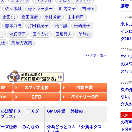
ーズ
ジュンFX
バカラ村
ミセス・ワタナベ
膠着
佐々木融
億トレーダー
叶内文子
吉田恒
太田忠
宮田直彦
小林芳彦
山中康司
2026
米ドル
志摩力男
持田有紀子
松下誠
松崎美子
インに
）
池辺雪子
田向宏行
田畑昇人
羊飼い
グ15
咲杜
鳥居万友美
2026
>>タグ一覧へ
FX「
のス
スワ
2026
次の
ない。
介入
ル短資ＦＸ 「ＦＸダ
GMO外貨 「外貨ex」
人気！
トプラス」
の有
ーズ証券 「みんなの
外為どっとコム 「外貨ネクス
ト分