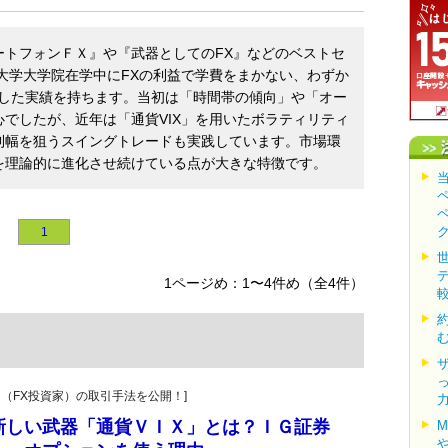
ートフォンＦＸ』や『武器としてのFX』などのベストセ
大学大学院在学中にFXの利益で学費をまかない、わずか
増やした実績を持ちます。当初は「時間帯の傾向」や「オー
でしたが、近年は「通貨VIX」を用いたボラティリティ
利幅を狙うスイングトレードも実践しています。市場環
を理論的に進化させ続けている点が大きな特徴です。
1
1ページめ：1〜4件め（全4件）
ーダー（FX投資家）の取引手法を公開！]
新しい武器「通貨ＶＩＸ」とは？ＩＧ証券