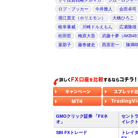
ザイ投資戦略メルマガ
ジム・ロジャ
ロブ・ブッカー
今井雅人
会田卓司
堀江貴文（ホリエモン）
大橋ひろこ
岐阜暴威
川崎ドルえもん
広瀬隆雄
松田哲
梅原大吾
武藤十夢（AKB48
葉那子
藤巻健史
西原宏一
陳満
GMOクリック証券 「FXネ
セントラ
オ」
イレク
SBI FXトレード
トレイダ