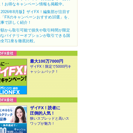
に！お得なキャンペーン情報も掲載中。
【2026年8月版】ザイFX！編集部が注目す
る「FXのキャンペーンおすすめ10選」を、
記事で詳しく紹介！
少額から取引可能で損失や取引時間が限定
的なバイナリーオプションが取引できる国
内全7口座を徹底比較。
最大100万7000円
ザイFX！限定で5000円キ
ャッシュバック！
ザイFX！読者に
圧倒的人気！
狭いスプレッドと高いス
ワップが魅力！