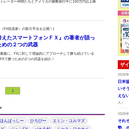
トレーダー仲間たちとアメリカの横断旅行中に100万円以上稼
ーダー（FX投資家）の取引手法を公開！]
考えたスマートフォンＦＸ』の著者が語っ
ための２つの武器
裏腹に、FXに対して理論的にアプローチして勝ち続けている
FXで勝つための2つの武器を紹介！
ザイ
2026
日米
いそ
1
えな
人）
グ
2026
ほんばっしー
ひろぴー
エミン・ユルマズ
それ
勢、