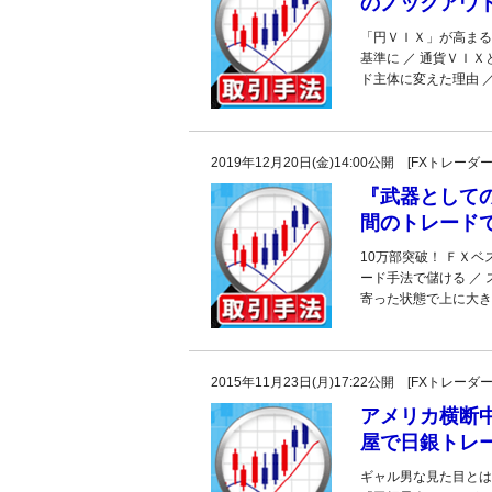
のノックアウ
「円ＶＩＸ」が高まる
基準に ／ 通貨ＶＩ
ド主体に変えた理由 
2019年12月20日(金)14:00公開 [FXトレ
『武器としての
間のトレード
10万部突破！ ＦＸ
ード手法で儲ける ／
寄った状態で上に大き
2015年11月23日(月)17:22公開 [FXトレ
アメリカ横断中
屋で日銀トレー
ギャル男な見た目とは