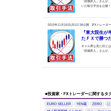
「田畑昇人」さんが、
いだ取引手法を公開！
2015年11月16日(月)12:38公開 [FXトレ
『東大院生が
たＦＸで勝つ
ギャル男な見た目とは
「田畑昇人」さんが、
■投資家・FXトレーダーに関するタ
EURO SELLER
YEN蔵
ZERO
に