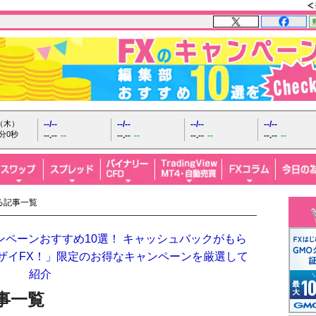
日（木）
--/--
--/--
--/--
--/--
分1秒
--.--
--
--.--
--
--.--
--
--.--
--
る記事一覧
ンペーンおすすめ10選！ キャッシュバックがもら
「ザイFX！」限定のお得なキャンペーンを厳選して
紹介
事一覧