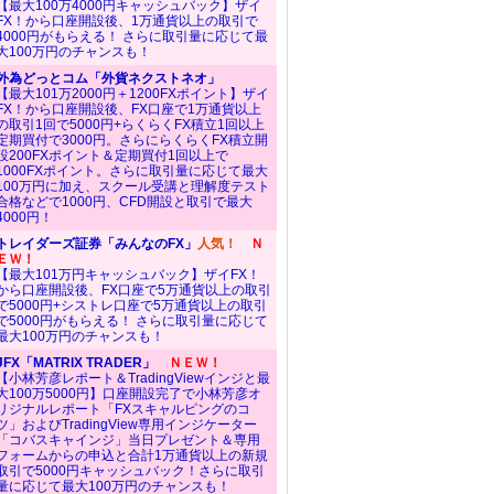
【最大100万4000円キャッシュバック】ザイ
FX！から口座開設後、1万通貨以上の取引で
4000円がもらえる！ さらに取引量に応じて最
大100万円のチャンスも！
外為どっとコム「外貨ネクストネオ」
【最大101万2000円＋1200FXポイント】ザイ
FX！から口座開設後、FX口座で1万通貨以上
の取引1回で5000円+らくらくFX積立1回以上
定期買付で3000円。さらにらくらくFX積立開
設200FXポイント＆定期買付1回以上で
1000FXポイント。さらに取引量に応じて最大
100万円に加え、スクール受講と理解度テスト
合格などで1000円、CFD開設と取引で最大
4000円！
トレイダーズ証券「みんなのFX」
人気！
Ｎ
ＥＷ！
【最大101万円キャッシュバック】ザイFX！
から口座開設後、FX口座で5万通貨以上の取引
で5000円+シストレ口座で5万通貨以上の取引
で5000円がもらえる！ さらに取引量に応じて
最大100万円のチャンスも！
JFX「MATRIX TRADER」
ＮＥＷ！
【小林芳彦レポート＆TradingViewインジと最
大100万5000円】口座開設完了で小林芳彦オ
リジナルレポート「FXスキャルピングのコ
ツ」およびTradingView専用インジケーター
「コバスキャインジ」当日プレゼント＆専用
フォームからの申込と合計1万通貨以上の新規
取引で5000円キャッシュバック！さらに取引
量に応じて最大100万円のチャンスも！