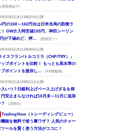
（持田有紀子）
年08月06日(木)13時20分公開
/円の160～162円台は日米当局の防衛ラ
！ GW介入時安値155円、神田シーリン
2円が下値めど、押…
（西原宏一）
年08月06日(木)12時00分公開
スイスフラン/トルコリラ（CHF/TRY）」
ワップポイントを比較！ もっとも高水準の
ップポイントを提供し…
（FX情報局）
年08月06日(木)09時21分公開
介入いつ？日銀利上げペース上げざるを得
円安止まらなければ10月末～11月に追加
か？
（ZERO）
TradingView（トレーディングビュー）
料機能を無料で使う裏ワザ？ 人気のチャー
析ツールを賢く使う方法がココに！