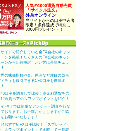
人気の1000通貨自動売買
『iサイクル注文』
外為オンライン
当サイトからの口座申込者
限定！条件達成で特別に
3000円プレゼント！
当サイトで紹介している全FX会社のキャン
ペーンを掲載！たくさんのFX会社のキャン
ペーンから比較検討したい方は是非チェッ
ク！
世界の株価指数や金、原油など注目のコモ
ディティを取引できるCFD口座を徹底比
較！
約40口座を調査して比較！高金利通貨を含
む12通貨ペアのスワップポイントを紹介！
ザイFX！では簡単なアンケート調査を行な
っております。お手数おかけしますがご協
力をお願いいたします！
MT4おすすめFX口座比較！「スプレッド」
や「スワップポイント」で比較して一覧表