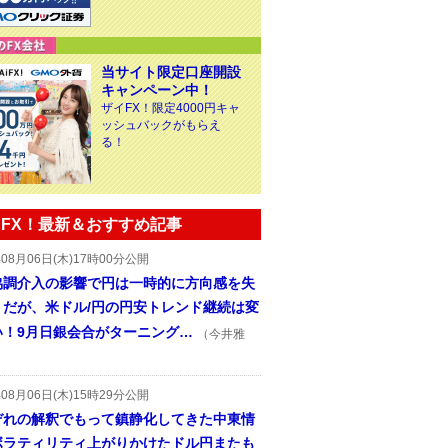
当サイト限定口座開設
キャンペーン中！
ザイFX！限定4000円キャ
ッシュバックがもらえ
る！
FX！最新＆おすすめ記事
年08月06日(木)17時00分公開
協調介入の影響で円は一時的に方向感を失
うだが、米ドル/円の円安トレンド継続は変
い！9月日銀会合がターニング…
（今井雅
年08月06日(木)15時29分公開
ぞれの解釈でもって鎮静化してきた中東情
ボラティリティ上がりかけたドル円またも