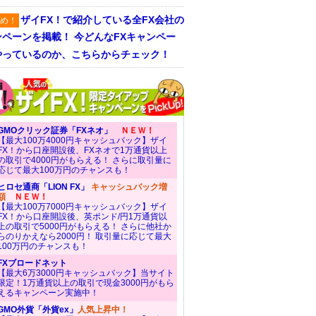
ザイFX！で紹介している全FX会社の
め！
ンペーンを掲載！ 今どんなFXキャンペー
やっているのか、こちらからチェック！
GMOクリック証券「FXネオ」
ＮＥＷ！
【最大100万4000円キャッシュバック】ザイ
FX！から口座開設後、FXネオで1万通貨以上
の取引で4000円がもらえる！ さらに取引量に
応じて最大100万円のチャンスも！
ヒロセ通商「LION FX」
キャッシュバック増
額
ＮＥＷ！
【最大100万7000円キャッシュバック】ザイ
FX！から口座開設後、英ポンド/円1万通貨以
上の取引で5000円がもらえる！ さらに他社か
らのりかえなら2000円！ 取引量に応じて最大
100万円のチャンスも！
FXブロードネット
【最大6万3000円キャッシュバック】当サイト
限定！1万通貨以上の取引で現金3000円がもら
えるキャンペーン実施中！
GMO外貨「外貨ex」
人気上昇中！