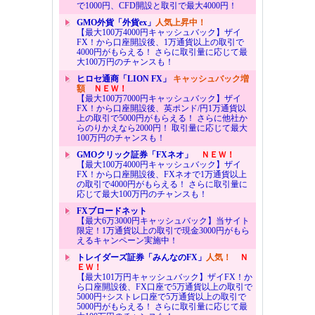
で1000円、CFD開設と取引で最大4000円！
GMO外貨「外貨ex」
人気上昇中！
【最大100万4000円キャッシュバック】ザイ
FX！から口座開設後、1万通貨以上の取引で
4000円がもらえる！ さらに取引量に応じて最
大100万円のチャンスも！
ヒロセ通商「LION FX」
キャッシュバック増
額
ＮＥＷ！
【最大100万7000円キャッシュバック】ザイ
FX！から口座開設後、英ポンド/円1万通貨以
上の取引で5000円がもらえる！ さらに他社か
らのりかえなら2000円！ 取引量に応じて最大
100万円のチャンスも！
GMOクリック証券「FXネオ」
ＮＥＷ！
【最大100万4000円キャッシュバック】ザイ
FX！から口座開設後、FXネオで1万通貨以上
の取引で4000円がもらえる！ さらに取引量に
応じて最大100万円のチャンスも！
FXブロードネット
【最大6万3000円キャッシュバック】当サイト
限定！1万通貨以上の取引で現金3000円がもら
えるキャンペーン実施中！
トレイダーズ証券「みんなのFX」
人気！
Ｎ
ＥＷ！
【最大101万円キャッシュバック】ザイFX！か
ら口座開設後、FX口座で5万通貨以上の取引で
5000円+シストレ口座で5万通貨以上の取引で
5000円がもらえる！ さらに取引量に応じて最