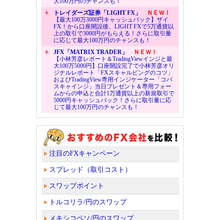
大100万円のチャンスも！
トレイダーズ証券「LIGHT FX」
ＮＥＷ！
【最大100万3000円キャッシュバック】ザイ
FX！から口座開設後、LIGHT FXで5万通貨以
上の取引で3000円がもらえる！さらに取引量
に応じて最大100万円のチャンスも！
JFX「MATRIX TRADER」
ＮＥＷ！
【小林芳彦レポート＆TradingViewインジと最
大100万5000円】口座開設完了で小林芳彦オリ
ジナルレポート「FXスキャルピングのコツ」
およびTradingView専用インジケーター「コバ
スキャインジ」当日プレゼント＆専用フォー
ムからの申込と合計1万通貨以上の新規取引で
5000円キャッシュバック！さらに取引量に応
じて最大100万円のチャンスも！
注目のFXキャンペーン
スプレッド（取引コスト）
スワップポイント
トルコリラ/円のスワップ
メキシコペソ/円のスワップ