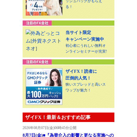
ッシュバックがもらえ
る！
当サイト限定
キャンペーン実施中
初心者にうれしい無料オ
ンラインセミナーが充実!
ザイFX！読者に
圧倒的人気！
狭いスプレッドと高いス
ワップが魅力！
ザイFX！最新＆おすすめ記事
2026年08月07日(金)06時45分公開
8月7日(金)■『為替介入の影響と更なる実施への