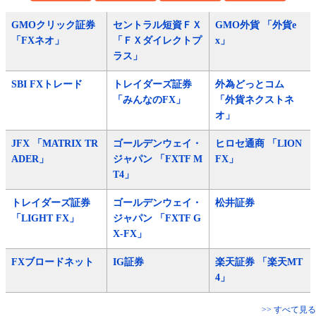
GMOクリック証券
セントラル短資ＦＸ
GMO外貨 「外貨e
「FXネオ」
「ＦＸダイレクトプ
x」
ラス」
SBI FXトレード
トレイダーズ証券
外為どっとコム
「みんなのFX」
「外貨ネクストネ
オ」
JFX 「MATRIX TR
ゴールデンウェイ・
ヒロセ通商 「LION
ADER」
ジャパン 「FXTF M
FX」
T4」
トレイダーズ証券
ゴールデンウェイ・
松井証券
「LIGHT FX」
ジャパン 「FXTF G
X-FX」
FXブロードネット
IG証券
楽天証券 「楽天MT
4」
>> すべて見る