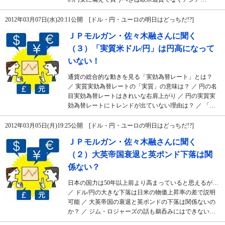
2012年03月07日(水)20:11公開 [ドル・円・ユーロの明日はどっちだ!?]
ＪＰモルガン・佐々木融さんに聞く
（３）「実質米ドル/円」は円高になって
いない！
通貨の総合的な動きを見る「実効為替レート」とは？
／ 実質実効為替レートの「実質」の意味は？ ／ 円の名
目実効為替レートはきれいな右肩上がり ／ 円の実質実
効為替レートにトレンドが出ていない理由は？ ／ 「…
2012年03月05日(月)19:25公開 [ドル・円・ユーロの明日はどっちだ!?]
ＪＰモルガン・佐々木融さんに聞く
（２）大英帝国衰退と英ポンド下落は関
係ない？
日本の国力は50年以上前より高まっていると思えるが…
／ ドル/円の大きな下落は日米の物価上昇率の差で説明
可能 ／ 大英帝国の衰退と英ポンドの下落は関係ないの
か？ ／ ジム・ロジャーズの話も鵜呑みにはできない…