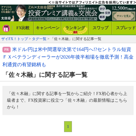
FX比較
キャンペーン
ランキング
スワップ
スプレッド
ザイFX！トップ
>
タグ一覧
> 「佐々木融」に関する記事一覧
米ドル/円は米中間選挙次第で164円へ!?セントラル短資
ＦＸベテランディーラーが2026年後半相場を徹底予測！高金
利通貨の有望銘柄も
「佐々木融」に関する記事一覧
「佐々木融」に関する記事を一覧からご紹介！FX初心者から上
級者まで、FX投資家に役立つ「佐々木融」の最新情報はこちら
から！
1