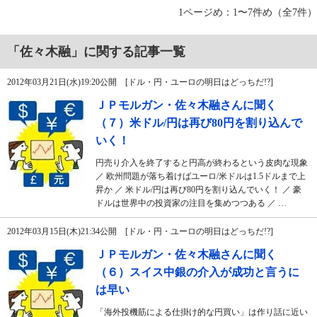
1ページめ：1〜7件め（全7件）
「佐々木融」に関する記事一覧
2012年03月21日(水)19:20公開 [ドル・円・ユーロの明日はどっちだ!?]
ＪＰモルガン・佐々木融さんに聞く
（７）米ドル/円は再び80円を割り込んで
いく！
円売り介入を終了すると円高が終わるという皮肉な現象
／ 欧州問題が落ち着けばユーロ/米ドルは1.5ドルまで上
昇か ／ 米ドル/円は再び80円を割り込んでいく！ ／ 豪
ドルは世界中の投資家の注目を集めつつある ／ …
2012年03月15日(木)21:34公開 [ドル・円・ユーロの明日はどっちだ!?]
ＪＰモルガン・佐々木融さんに聞く
（６）スイス中銀の介入が成功と言うに
は早い
「海外投機筋による仕掛け的な円買い」は作り話に近い