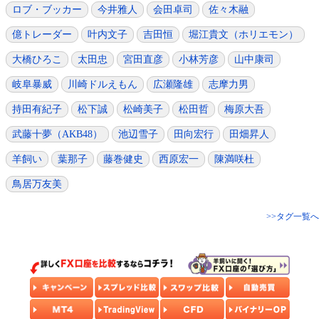
ロブ・ブッカー
今井雅人
会田卓司
佐々木融
億トレーダー
叶内文子
吉田恒
堀江貴文（ホリエモン）
大橋ひろこ
太田忠
宮田直彦
小林芳彦
山中康司
岐阜暴威
川崎ドルえもん
広瀬隆雄
志摩力男
持田有紀子
松下誠
松崎美子
松田哲
梅原大吾
武藤十夢（AKB48）
池辺雪子
田向宏行
田畑昇人
羊飼い
葉那子
藤巻健史
西原宏一
陳満咲杜
鳥居万友美
>>タグ一覧へ