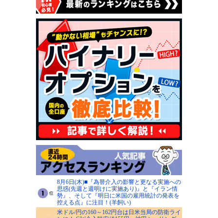
8月6日(木)■『為替介入の影響と更なる実施への
思惑(先週と週明けに実施あり)』と『イラン情
勢』、そして『明日に米国の雇用統計の発表を
控える点』に注目！(羊飼い)
米ドル/円の160～162円台は日米当局の防衛ライ