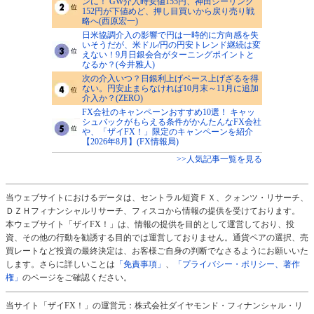
ンに！ GW介入時安値155円、神田シーリング
152円が下値めど、押し目買いから戻り売り戦
略へ(西原宏一)
日米協調介入の影響で円は一時的に方向感を失
いそうだが、米ドル/円の円安トレンド継続は変
えない！9月日銀会合がターニングポイントと
なるか？(今井雅人)
次の介入いつ？日銀利上げペース上げざるを得
ない。円安止まらなければ10月末～11月に追加
介入か？(ZERO)
FX会社のキャンペーンおすすめ10選！ キャッ
シュバックがもらえる条件がかんたんなFX会社
や、「ザイFX！」限定のキャンペーンを紹介
【2026年8月】(FX情報局)
>>人気記事一覧を見る
当ウェブサイトにおけるデータは、セントラル短資ＦＸ、クォンツ・リサーチ、
ＤＺＨフィナンシャルリサーチ、フィスコから情報の提供を受けております。
本ウェブサイト「ザイFX！」は、情報の提供を目的として運営しており、投
資、その他の行動を勧誘する目的では運営しておりません。通貨ペアの選択、売
買レートなど投資の最終決定は、お客様ご自身の判断でなさるようにお願いいた
します。さらに詳しいことは
「免責事項」
、
「プライバシー・ポリシー、著作
権」
のページをご確認ください。
当サイト「ザイFX！」の運営元：株式会社ダイヤモンド・フィナンシャル・リ