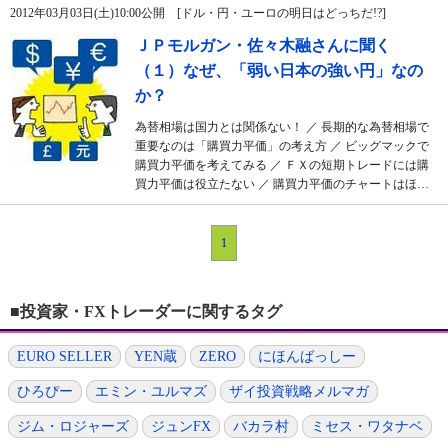
2012年03月03日(土)10:00公開 [ドル・円・ユーロの明日はどっちだ!?]
ＪＰモルガン・佐々木融さんに聞く
（１）なぜ、「弱い日本の強い円」なの
か？
為替相場は国力とは関係ない！ ／ 長期的な為替相場で
重要なのは「購買力平価」の考え方 ／ ビッグマックで
購買力平価を考えてみる ／ ＦＸの短期トレードには購
買力平価は役立たない ／ 購買力平価のチャートはほ…
1
■投資家・FXトレーダーに関するタグ
EURO SELLER
YEN蔵
ZERO
にほんばっしー
ひろぴー
エミン・ユルマズ
ザイ投資戦略メルマガ
ジム・ロジャーズ
ジュンFX
バカラ村
ミセス・ワタナベ