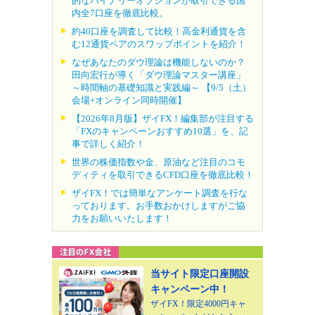
的なバイナリーオプションが取引できる国
内全7口座を徹底比較。
約40口座を調査して比較！高金利通貨を含
む12通貨ペアのスワップポイントを紹介！
なぜあなたのダウ理論は機能しないのか？
田向宏行が導く「ダウ理論マスター講座」
～時間軸の基礎知識と実践編～ 【9/5（土）
会場+オンライン同時開催】
【2026年8月版】ザイFX！編集部が注目する
「FXのキャンペーンおすすめ10選」を、記
事で詳しく紹介！
世界の株価指数や金、原油など注目のコモ
ディティを取引できるCFD口座を徹底比較！
ザイFX！では簡単なアンケート調査を行な
っております。お手数おかけしますがご協
力をお願いいたします！
当サイト限定口座開設
キャンペーン中！
ザイFX！限定4000円キャ