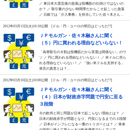
／ 東日本大震災後の急落は投機筋の仕掛けではないの
か？ ／ 取引量の少ない時間帯だからこそ起こった急落
／ 日銀では「介入事務」を担当していた佐々木さん…
2012年03月13日(火)16:10公開 [ドル・円・ユーロの明日はどっちだ!?]
ＪＰモルガン・佐々木融さんに聞く
（５）円に買われる理由などいらない！
「為替取引の８割は投機筋だから実需は関係ない」のウ
ソ ／ 円に買われる理由などいらない！ ／ 米ドルに売ら
れる理由などいらない！ ／ 「強い米ドルを支持する」
発言の真意とは？…
2012年03月10日(土)10:00公開 [ドル・円・ユーロの明日はどっちだ!?]
ＪＰモルガン・佐々木融さんに聞く
（４）日本が財政赤字問題で円安に至る
３段階
今の欧州と同じ問題が日本で起こらない理由とは？ ／
日本の財政赤字が問題となり、円安になるまでの３段階
／ 日本がインフレになる一番のトリガーとは？ ／ 将来
の円安に備えて買うべきは欧米通貨でなくアジア…