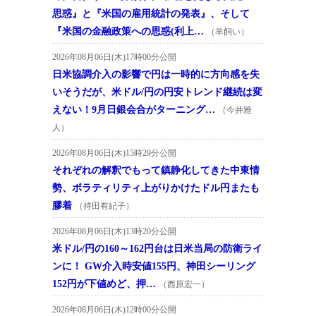
思惑』と『米国の雇用統計の発表』、そして
『米国の金融政策への思惑(利上…
（羊飼い）
2026年08月06日(木)17時00分公開
日米協調介入の影響で円は一時的に方向感を失
いそうだが、米ドル/円の円安トレンド継続は変
えない！9月日銀会合がターニング…
（今井雅
人）
2026年08月06日(木)15時29分公開
それぞれの解釈でもって鎮静化してきた中東情
勢、ボラティリティ上がりかけたドル円またも
膠着
（持田有紀子）
2026年08月06日(木)13時20分公開
米ドル/円の160～162円台は日米当局の防衛ライ
ンに！ GW介入時安値155円、神田シーリング
152円が下値めど、押…
（西原宏一）
2026年08月06日(木)12時00分公開