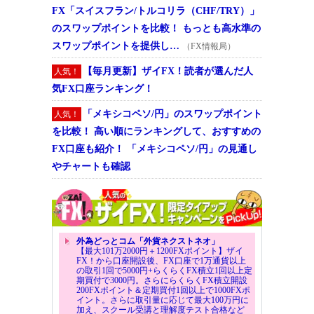
FX「スイスフラン/トルコリラ（CHF/TRY）」
のスワップポイントを比較！ もっとも高水準の
スワップポイントを提供し…
（FX情報局）
【毎月更新】ザイFX！読者が選んだ人
人気！
気FX口座ランキング！
「メキシコペソ/円」のスワップポイント
人気！
を比較！ 高い順にランキングして、おすすめの
FX口座も紹介！ 「メキシコペソ/円」の見通し
やチャートも確認
外為どっとコム「外貨ネクストネオ」
【最大101万2000円＋1200FXポイント】ザイ
FX！から口座開設後、FX口座で1万通貨以上
の取引1回で5000円+らくらくFX積立1回以上定
期買付で3000円。さらにらくらくFX積立開設
200FXポイント＆定期買付1回以上で1000FXポ
イント。さらに取引量に応じて最大100万円に
加え、スクール受講と理解度テスト合格など