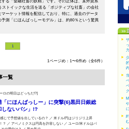
息する「金融社畜の妖精」です。その正体は、某外資系
うストイックな生活を送る「ポジティブな社畜」の会社
なマーケット情報を配信しており、特に、過去のデータ
予測「にほんばっしーモデル」は、約80％という驚異
1
1ページめ：1〜6件め（全6件）
事一覧
・ユーロの明日はどっちだ!?]
「にほんばっしー」に突撃(6)黒田日銀総
しないバシ」!?
感じで予想値を出しているの？ ／ 米ドル/円はジリジリ上昇
！？ ／ アベノミクスは円高を許容しない ／ ユーロ/米ドルはパ