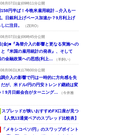
年08月07日(金)09時11分公開
円158円半ば！今晩米雇用統計→介入も一
戒。日銀利上げペース加速か？9月利上げ
らしに注目。
（ZERO）
年08月07日(金)06時45分公開
日(金)■『為替介入の影響と更なる実施への
』と『米国の雇用統計の発表』、そして
国の金融政策への思惑(利上…
（羊飼い）
年08月06日(木)17時00分公開
協調介入の影響で円は一時的に方向感を失
うだが、米ドル/円の円安トレンド継続は変
い！9月日銀会合がターニング…
（今井雅
スプレッドが狭いおすすめFX口座が見つ
！ 【人気13通貨ペアのスプレッド比較表】
「メキシコペソ/円」のスワップポイント