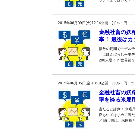
リティまではいく！？ 
2015年06月09日(火)12:14公開 [ドル・円
金融社畜の妖精
率！ 最後はカ
複数の期間でモデル予
「にほんばっしーモデ
200人増！？ 世界第
2015年06月05日(金)13:19公開 [ドル・円
金融社畜の妖精
率を誇る米雇
当たると評判！ 米雇
良もいてはじめて当た
／ 隠し味は、米国株