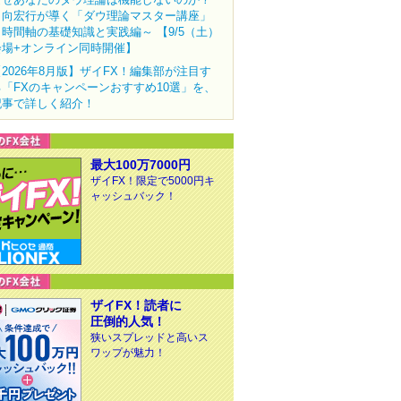
田向宏行が導く「ダウ理論マスター講座」
～時間軸の基礎知識と実践編～ 【9/5（土）
会場+オンライン同時開催】
【2026年8月版】ザイFX！編集部が注目す
る「FXのキャンペーンおすすめ10選」を、
記事で詳しく紹介！
最大100万7000円
ザイFX！限定で5000円キ
ャッシュバック！
ザイFX！読者に
圧倒的人気！
狭いスプレッドと高いス
ワップが魅力！