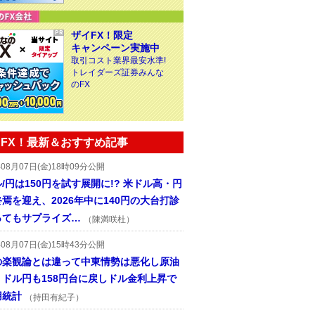
ザイFX！限定
キャンペーン実施中
取引コスト業界最安水準!
トレイダーズ証券みんな
のFX
FX！最新＆おすすめ記事
年08月07日(金)18時09分公開
/円は150円を試す展開に!? 米ドル高・円
焉を迎え、2026年中に140円の大台打診
ってもサプライズ…
（陳満咲杜）
年08月07日(金)15時43分公開
の楽観論とは違って中東情勢は悪化し原油
、ドル円も158円台に戻しドル金利上昇で
用統計
（持田有紀子）