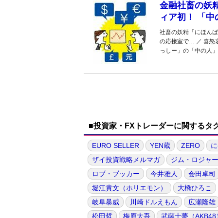
金融社畜の妖精
ィア初！ 「中
社畜の妖精「にほんば
の応接室で… ／ 喜
っしー」の「中の人」
■投資家・FXトレーダーに関するタ
EURO SELLER
YEN蔵
ZERO
に
ザイ投資戦略メルマガ
ジム・ロジャ
ロブ・ブッカー
今井雅人
会田卓司
堀江貴文（ホリエモン）
大橋ひろこ
岐阜暴威
川崎ドルえもん
広瀬隆雄
松田哲
梅原大吾
武藤十夢（AKB48