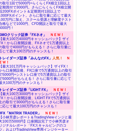
の取引1回で5000円+らくらくFX積立1回以上
定期買付で3000円。さらにらくらくFX積立開
設200FXポイント＆定期買付1回以上で
1000FXポイント。さらに取引量に応じて最大
100万円に加え、スクール受講と理解度テスト
合格などで1000円、CFD開設と取引で最大
4000円！
GMOクリック証券「FXネオ」
ＮＥＷ！
【最大100万4000円キャッシュバック】ザイ
FX！から口座開設後、FXネオで1万通貨以上
の取引で4000円がもらえる！ さらに取引量に
応じて最大100万円のチャンスも！
トレイダーズ証券「みんなのFX」
人気！
Ｎ
ＥＷ！
【最大101万円キャッシュバック】ザイFX！
から口座開設後、FX口座で5万通貨以上の取引
で5000円+シストレ口座で5万通貨以上の取引
で5000円がもらえる！ さらに取引量に応じて
最大100万円のチャンスも！
トレイダーズ証券「LIGHT FX」
ＮＥＷ！
【最大100万3000円キャッシュバック】ザイ
FX！から口座開設後、LIGHT FXで5万通貨以
上の取引で3000円がもらえる！さらに取引量
に応じて最大100万円のチャンスも！
JFX「MATRIX TRADER」
ＮＥＷ！
【小林芳彦レポート＆TradingViewインジと最
大100万5000円】口座開設完了で小林芳彦オ
リジナルレポート「FXスキャルピングのコ
ツ」およびTradingView専用インジケーター