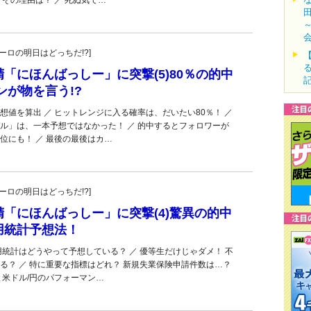
その理由は？ ／ 死ぬ気で…
・ユーロの明日はどっちだ!?]
「にほんばっしー」に突撃(5)80％の的中
ンが物を言う!?
想値を算出 ／ ヒットレンジに入る確率は、だいたい80％！ ／
ル」は、一本予想ではなかった！ ／ 的中するとフォロワーが
３位にも！ ／ 最後の最後はカ…
・ユーロの明日はどっちだ!?]
「にほんばっしー」に突撃(4)驚異の的中
用統計予想法！
用統計はどうやって予想している？ ／ 優等生だけじゃダメ！ 不
る？ ／ 特に重要な指標はどれ？ 新規失業保険申請件数は…？
と米ドル/円のパフォーマン…