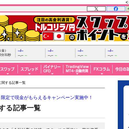
日（金）
--/--
--/--
--/--
--/--
2分32秒
--.--
--
--.--
--
--.--
--
--.--
--
に関する記事一覧
！限定で現金がもらえるキャンペーン実施中！
する記事一覧