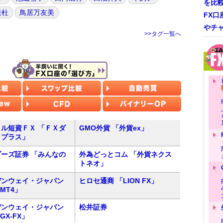
を比
咲杜
鳥居万友美
FX口
やチ
>>タグ一覧へ
ル短資ＦＸ 「ＦＸダ
GMO外貨 「外貨ex」
トプラス」
ーズ証券 「みんなの
外為どっとコム 「外貨ネクス
トネオ」
デンウェイ・ジャパン
ヒロセ通商 「LION FX」
 MT4」
デンウェイ・ジャパン
松井証券
 GX-FX」