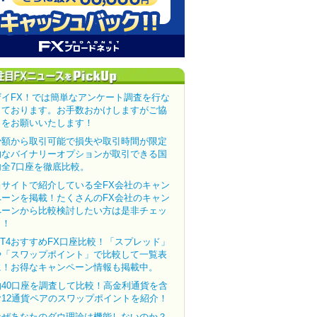
ザイFX！では簡単なアンケート調査を行な
っております。お手数おかけしますがご協
力をお願いいたします！
少額から取引可能で損失や取引時間が限定
的なバイナリーオプションが取引できる国
内全7口座を徹底比較。
当サイトで紹介している全FX会社のキャン
ペーンを掲載！たくさんのFX会社のキャン
ペーンから比較検討したい方は是非チェッ
ク！
MT4おすすめFX口座比較！「スプレッド」
や「スワップポイント」で比較して一覧表
に！お得なキャンペーン情報も掲載中。
約40口座を調査して比較！高金利通貨を含
む12通貨ペアのスワップポイントを紹介！
なぜあなたのダウ理論は機能しないのか？