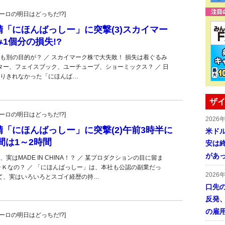
・ユーロの明日はどっちだ!?]
「にほんばっしー」に突撃(3)スカイマー
1個分の損失!?
も別の目的が？ ／ スカイマーク株で大失敗！ 損失は着ぐるみ
ッター、フェイスブック、ユーチューブ、ショーミックス？ ／ 日
りきれなかった「にほんば…
ザイ
・ユーロの明日はどっちだ!?]
2026
「にほんばっしー」に突撃(2)午前3時半に
米ドル
間は1～2時間
安は終
があ
実はMADE IN CHINA！？ ／ 某プロダクションの目に留ま
ＯＫなの？ ／ 「にほんばっしー」は、本社も公認の副業だっ
2026
って、実はいろいろとスゴイ経歴の持…
口先
反発
の雇
・ユーロの明日はどっちだ!?]