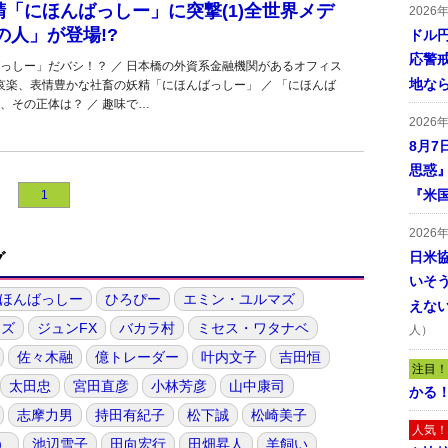
「にほんばっしー」に突撃(1)全世界メデ
2026
の人」が登場!?
ドル
応警
っしー」だバシ！？ ／ 日本橋の外資系金融機関があるオフィス
地な
怒哀楽、表情豊かな社畜の妖精「にほんばっしー」 ／ 「にほんば
、その正体は？ ／ 趣味で…
2026
8月7
思惑
『米
1
2026
日米
グ
いそ
ほんばっしー
ひろぴー
エミン・ユルマズ
えな
ーズ
ジュンFX
バカラ村
ミセス・ワタナベ
人）
佐々木融
億トレーダー
叶内文子
吉田恒
注目！
太田忠
宮田直彦
小林芳彦
山中康司
かる
志摩力男
持田有紀子
松下誠
松崎美子
人気！
）
池辺雪子
田向宏行
田畑昇人
羊飼い