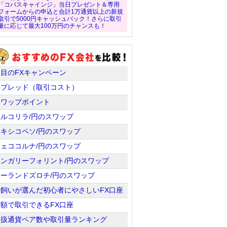
「コバスキャインジ」当日プレゼント＆専用
フォームからの申込と合計1万通貨以上の新規
取引で5000円キャッシュバック！さらに取引
量に応じて最大100万円のチャンスも！
注目のFXキャンペーン
スプレッド（取引コスト）
スワップポイント
トルコリラ/円のスワップ
メキシコペソ/円のスワップ
チェココルナ/円のスワップ
ハンガリーフォリント/円のスワップ
ポーランドズロチ/円のスワップ
羊飼いが選んだ初心者にやさしいFX口座
少額で取引できるFX口座
取扱通貨ペア数や取引量ランキング