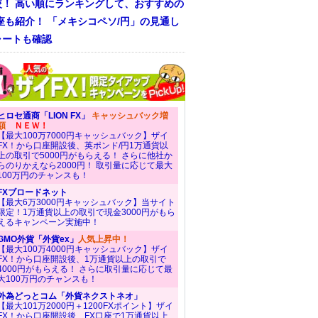
較！ 高い順にランキングして、おすすめの
座も紹介！ 「メキシコペソ/円」の見通し
ャートも確認
ヒロセ通商「LION FX」
キャッシュバック増
額
ＮＥＷ！
【最大100万7000円キャッシュバック】ザイ
FX！から口座開設後、英ポンド/円1万通貨以
上の取引で5000円がもらえる！ さらに他社か
らのりかえなら2000円！ 取引量に応じて最大
100万円のチャンスも！
FXブロードネット
【最大6万3000円キャッシュバック】当サイト
限定！1万通貨以上の取引で現金3000円がもら
えるキャンペーン実施中！
GMO外貨「外貨ex」
人気上昇中！
【最大100万4000円キャッシュバック】ザイ
FX！から口座開設後、1万通貨以上の取引で
4000円がもらえる！ さらに取引量に応じて最
大100万円のチャンスも！
外為どっとコム「外貨ネクストネオ」
【最大101万2000円＋1200FXポイント】ザイ
FX！から口座開設後、FX口座で1万通貨以上