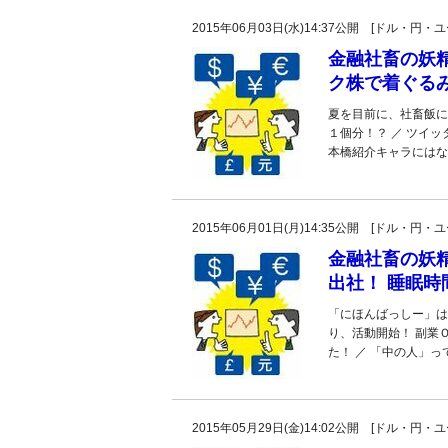
2015年06月03日(水)14:37公開 [ドル・円
金融社畜の妖精
ク株で着ぐるみ
夏を目前に、社畜飯に
１個分！？ ／ ツイ
本橋紹介キャラにはな
2015年06月01日(月)14:35公開 [ドル・円
金融社畜の妖精
出社！ 睡眠時
「にほんばっしー」は、
り、活動開始！ 副業
た！ ／ 「中の人」
2015年05月29日(金)14:02公開 [ドル・円