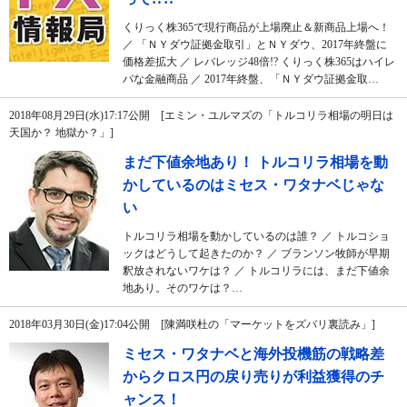
くりっく株365で現行商品が上場廃止＆新商品上場へ！
／ 「ＮＹダウ証拠金取引」とＮＹダウ、2017年終盤に
価格差拡大 ／ レバレッジ48倍!? くりっく株365はハイレ
バな金融商品 ／ 2017年終盤、「ＮＹダウ証拠金取…
2018年08月29日(水)17:17公開 [エミン・ユルマズの「トルコリラ相場の明日は
天国か？ 地獄か？」]
まだ下値余地あり！ トルコリラ相場を動
かしているのはミセス・ワタナベじゃな
い
トルコリラ相場を動かしているのは誰？ ／ トルコショ
ックはどうして起きたのか？ ／ ブランソン牧師が早期
釈放されないワケは？ ／ トルコリラには、まだ下値余
地あり。そのワケは？…
2018年03月30日(金)17:04公開 [陳満咲杜の「マーケットをズバリ裏読み」]
ミセス・ワタナベと海外投機筋の戦略差
からクロス円の戻り売りが利益獲得のチ
ャンス！