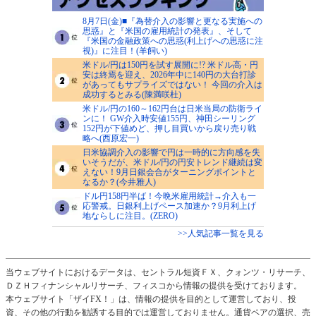
8月7日(金)■『為替介入の影響と更なる実施への
思惑』と『米国の雇用統計の発表』、そして
『米国の金融政策への思惑(利上げへの思惑に注
視)』に注目！(羊飼い)
米ドル/円は150円を試す展開に!? 米ドル高・円
安は終焉を迎え、2026年中に140円の大台打診
があってもサプライズではない！ 今回の介入は
成功するとみる(陳満咲杜)
米ドル/円の160～162円台は日米当局の防衛ライ
ンに！ GW介入時安値155円、神田シーリング
152円が下値めど、押し目買いから戻り売り戦
略へ(西原宏一)
日米協調介入の影響で円は一時的に方向感を失
いそうだが、米ドル/円の円安トレンド継続は変
えない！9月日銀会合がターニングポイントと
なるか？(今井雅人)
ドル円158円半ば！今晩米雇用統計→介入も一
応警戒。日銀利上げペース加速か？9月利上げ
地ならしに注目。(ZERO)
>>人気記事一覧を見る
当ウェブサイトにおけるデータは、セントラル短資ＦＸ、クォンツ・リサーチ、
ＤＺＨフィナンシャルリサーチ、フィスコから情報の提供を受けております。
本ウェブサイト「ザイFX！」は、情報の提供を目的として運営しており、投
資、その他の行動を勧誘する目的では運営しておりません。通貨ペアの選択、売