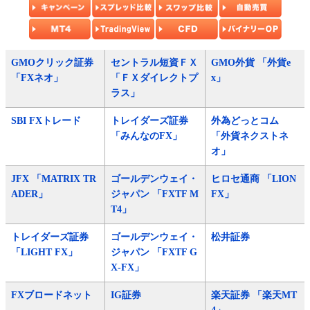
GMOクリック証券
セントラル短資ＦＸ
GMO外貨 「外貨e
「FXネオ」
「ＦＸダイレクトプ
x」
ラス」
SBI FXトレード
トレイダーズ証券
外為どっとコム
「みんなのFX」
「外貨ネクストネ
オ」
JFX 「MATRIX TR
ゴールデンウェイ・
ヒロセ通商 「LION
ADER」
ジャパン 「FXTF M
FX」
T4」
トレイダーズ証券
ゴールデンウェイ・
松井証券
「LIGHT FX」
ジャパン 「FXTF G
X-FX」
FXブロードネット
IG証券
楽天証券 「楽天MT