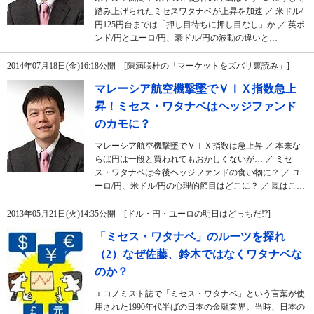
踏み上げられたミセスワタナベが上昇を加速 ／ 米ドル/
円125円台までは「押し目待ちに押し目なし」か ／ 英ポ
ンド/円とユーロ/円、豪ドル/円の波動の違いと…
2014年07月18日(金)16:18公開 [陳満咲杜の「マーケットをズバリ裏読み」]
マレーシア航空機撃墜でＶＩＸ指数急上
昇！ミセス・ワタナベはヘッジファンド
のカモに？
マレーシア航空機撃墜でＶＩＸ指数は急上昇 ／ 本来な
らば円は一段と買われてもおかしくないが… ／ ミセ
ス・ワタナベは今後ヘッジファンドの食い物に？ ／ ユ
ーロ/円、米ドル/円の心理的節目はどこに？ ／ 嵐はこ…
2013年05月21日(火)14:35公開 [ドル・円・ユーロの明日はどっちだ!?]
「ミセス・ワタナベ」のルーツを探れ
（2）なぜ佐藤、鈴木ではなくワタナベな
のか？
エコノミスト誌で「ミセス・ワタナベ」という言葉が使
用された1990年代半ばの日本の金融業界。当時、日本の