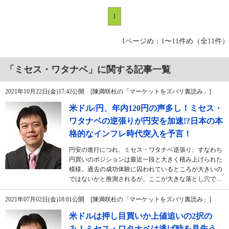
1
1ページめ：1〜11件め（全11件）
「ミセス・ワタナベ」に関する記事一覧
2021年10月22日(金)17:42公開 [陳満咲杜の「マーケットをズバリ裏読み」]
米ドル/円、年内120円の声多し！ミセス・
ワタナベの逆張りが円安を加速!?日本の本
格的なインフレ時代突入を予言！
円安の進行につれ、ミセス・ワタナベ逆張り、すなわち
円買いのポジションは最近一段と大きく積み上げられた
模様。過去の成功体験に囚われているところが大きいの
ではないかと推測されるが、ここが大きな落とし穴で…
2021年07月02日(金)18:01公開 [陳満咲杜の「マーケットをズバリ裏読み」]
米ドルは押し目買いか上値追いの2択の
み！ミセス・ワタナベは逃げ時を見失う