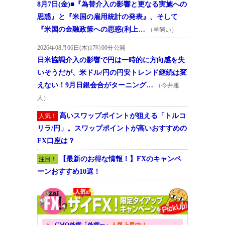
8月7日(金)■『為替介入の影響と更なる実施への
思惑』と『米国の雇用統計の発表』、そして
『米国の金融政策への思惑(利上…
（羊飼い）
2026年08月06日(木)17時00分公開
日米協調介入の影響で円は一時的に方向感を失
いそうだが、米ドル/円の円安トレンド継続は変
えない！9月日銀会合がターニング…
（今井雅
人）
高いスワップポイントが狙える「トルコ
人気！
リラ/円」。スワップポイントが高いおすすめの
FX口座は？
【最新のお得な情報！】FXのキャンペ
注目！
ーンおすすめ10選！