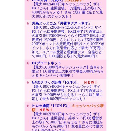
GMO外貨「外貨ex」
人気上昇中！
【最大100万4000円キャッシュバック】ザイ
FX！から口座開設後、1万通貨以上の取引で
4000円がもらえる！ さらに取引量に応じて最
大100万円のチャンスも！
外為どっとコム「外貨ネクストネオ」
【最大101万2000円＋1200FXポイント】ザイ
FX！から口座開設後、FX口座で1万通貨以上
の取引1回で5000円+らくらくFX積立1回以上定
期買付で3000円。さらにらくらくFX積立開設
200FXポイント＆定期買付1回以上で1000FXポ
イント。さらに取引量に応じて最大100万円に
加え、スクール受講と理解度テスト合格など
で1000円、CFD開設と取引で最大4000円！
FXブロードネット
【最大6万3000円キャッシュバック】当サイト
限定！1万通貨以上の取引で現金3000円がもら
えるキャンペーン実施中！
GMOクリック証券「FXネオ」
ＮＥＷ！
【最大100万4000円キャッシュバック】ザイ
FX！から口座開設後、FXネオで1万通貨以上
の取引で4000円がもらえる！ さらに取引量に
応じて最大100万円のチャンスも！
ヒロセ通商「LION FX」
キャッシュバック増
額
ＮＥＷ！
【最大100万7000円キャッシュバック】ザイ
FX！から口座開設後、英ポンド/円1万通貨以
上の取引で5000円がもらえる！ さらに他社か
らのりかえなら2000円！ 取引量に応じて最大
100万円のチャンスも！