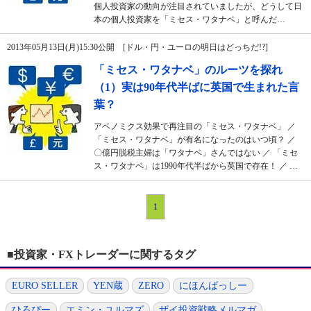
個人投資家の動向が注目されていましたが、どうして日
本の個人投資家を「ミセス・ワタナベ」と呼んだ…
2013年05月13日(月)15:30公開 [ドル・円・ユーロの明日はどっちだ!?]
「ミセス・ワタナベ」のルーツを探れ
（1）実は90年代半ばに英国で生まれた言
葉？
アベノミクス効果で再注目の「ミセス・ワタナベ」 ／
「ミセス・ワタナベ」が有名になったのはいつ頃？ ／
〇億円脱税主婦は「ワタナベ」さんではない ／ 「ミセ
ス・ワタナベ」は1990年代半ばから英国で存在！ ／ …
1
■投資家・FXトレーダーに関するタグ
EURO SELLER
YEN蔵
ZERO
にほんばっしー
ひろぴー
エミン・ユルマズ
ザイ投資戦略メルマガ