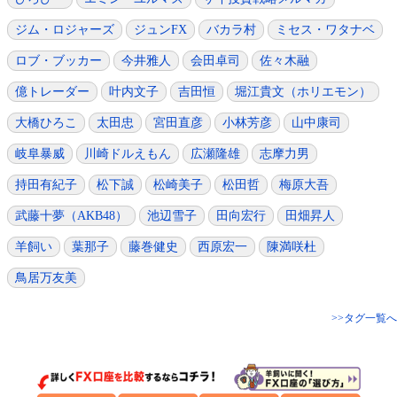
ジム・ロジャーズ
ジュンFX
バカラ村
ミセス・ワタナベ
ロブ・ブッカー
今井雅人
会田卓司
佐々木融
億トレーダー
叶内文子
吉田恒
堀江貴文（ホリエモン）
大橋ひろこ
太田忠
宮田直彦
小林芳彦
山中康司
岐阜暴威
川崎ドルえもん
広瀬隆雄
志摩力男
持田有紀子
松下誠
松崎美子
松田哲
梅原大吾
武藤十夢（AKB48）
池辺雪子
田向宏行
田畑昇人
羊飼い
葉那子
藤巻健史
西原宏一
陳満咲杜
鳥居万友美
>>タグ一覧へ