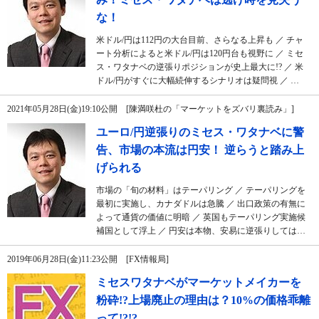
な！
米ドル/円は112円の大台目前、さらなる上昇も ／ チャ
ート分析によると米ドル/円は120円台も視野に ／ ミセ
ス・ワタナベの逆張りポジションが史上最大に!? ／ 米
ドル/円がすぐに大幅続伸するシナリオは疑問視 ／ …
2021年05月28日(金)19:10公開 [陳満咲杜の「マーケットをズバリ裏読み」]
ユーロ/円逆張りのミセス・ワタナベに警
告、市場の本流は円安！ 逆らうと踏み上
げられる
市場の「旬の材料」はテーパリング ／ テーパリングを
最初に実施し、カナダドルは急騰 ／ 出口政策の有無に
よって通貨の価値に明暗 ／ 英国もテーパリング実施候
補国として浮上 ／ 円安は本物、安易に逆張りしては…
2019年06月28日(金)11:23公開 [FX情報局]
ミセスワタナベがマーケットメイカーを
粉砕!?上場廃止の理由は？10%の価格乖離
って!?!?