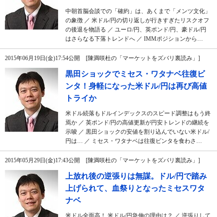
中朝首脳会談での「確約」は、あくまで「メンツ文化」
の象徴 ／ 米ドル/円の切り返しが行きすぎたリスクオフ
の後退を物語る ／ ユーロ/円、英ポンド/円、豪ドル/円
はさらなる下落トレンドへ ／ IMMポジションから…
2015年06月19日(金)17:54公開 [陳満咲杜の「マーケットをズバリ裏読み」]
黒田ショックでミセス・ワタナベ往復ビ
ンタ！身軽になった米ドル/円は再び高値
トライか
米ドル続落もドルインデックスのスピード調整はもう終
焉か ／ 英ポンド/円の高値更新が円安トレンドの継続を
示唆 ／ 黒田ショックの安値を割り込んでいない米ドル/
円は… ／ ミセス・ワタナベは往復ビンタを食わさ…
2015年05月29日(金)17:43公開 [陳満咲杜の「マーケットをズバリ裏読み」]
上放れ後の逆張りは無謀。ドル/円で踏み
上げられて、血祭りとなったミセスワタ
ナベ
米ドル全面高！ 米ドル/円急伸の理由は？ ／ 逆張りして