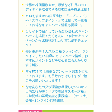
世界の株価指数や金、原油など注目のコモ
ディティを取引できるCFD口座を徹底比較！
MT4おすすめFX口座比較！「スプレッド」
や「スワップポイント」で比較して一覧表
に！お得なキャンペーン情報も掲載中。
当サイトで紹介している全FX会社のキャン
ペーンを掲載！たくさんのFX会社のキャン
ペーンから比較検討したい方は是非チェッ
ク！
毎月更新中！人気FX口座ランキング。 ラン
クインしたFX口座のキャンペーン情報、お
すすめポイントなどを初心者にもわかりや
すく解説。
ザイFX！では簡単なアンケート調査を行な
っております。お手数おかけしますがご協
力をお願いいたします！
なぜあなたのダウ理論は機能しないのか？
田向宏行が導く「ダウ理論マスター講座」
～時間軸の基礎知識と実践編～ 【9/5（土）
会場+オンライン同時開催】