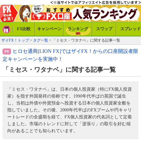
FX比較
キャンペーン
ランキング
スワップ
スプレッド
ザイFX！トップ
>
タグ一覧
> 「ミセス・ワタナベ」に関する記事一覧
ヒロセ通商[LION FX]ではザイFX！からの口座開設者限
定キャンペーンを実施中！
「ミセス・ワタナベ」に関する記事一覧
「ミセス・ワタナベ」は、日本の個人投資家（特にFX個人投資
家）を指す外国発祥の俗称です。1990年代半ばの英国で誕生
し、当初は外債や外貨預金へ投資する日本の個人投資家全般を
指していました。その後、2000年代半ばのFXブームや円キャリ
ートレードの全盛期を経て、FX個人投資家の代名詞として定着
しました。市場のトレンドに対して「逆張り」の取引を好む傾
向があることでも知られています。