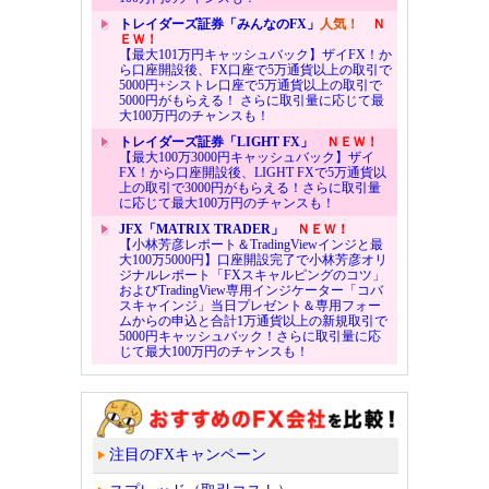
トレイダーズ証券「みんなのFX」
人気！
Ｎ
ＥＷ！
【最大101万円キャッシュバック】ザイFX！か
ら口座開設後、FX口座で5万通貨以上の取引で
5000円+シストレ口座で5万通貨以上の取引で
5000円がもらえる！ さらに取引量に応じて最
大100万円のチャンスも！
トレイダーズ証券「LIGHT FX」
ＮＥＷ！
【最大100万3000円キャッシュバック】ザイ
FX！から口座開設後、LIGHT FXで5万通貨以
上の取引で3000円がもらえる！さらに取引量
に応じて最大100万円のチャンスも！
JFX「MATRIX TRADER」
ＮＥＷ！
【小林芳彦レポート＆TradingViewインジと最
大100万5000円】口座開設完了で小林芳彦オリ
ジナルレポート「FXスキャルピングのコツ」
およびTradingView専用インジケーター「コバ
スキャインジ」当日プレゼント＆専用フォー
ムからの申込と合計1万通貨以上の新規取引で
5000円キャッシュバック！さらに取引量に応
じて最大100万円のチャンスも！
注目のFXキャンペーン