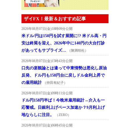
ザイFX！最新＆おすすめ記事
2026年08月07日(金)18時09分公開
米ドル/円は150円を試す展開に!? 米ドル高・円
安は終焉を迎え、2026年中に140円の大台打診
があってもサプライズ…
（陳満咲杜）
2026年08月07日(金)15時43分公開
口先の楽観論とは違って中東情勢は悪化し原油
反発、ドル円も158円台に戻しドル金利上昇で
の雇用統計
（持田有紀子）
2026年08月07日(金)09時11分公開
ドル円158円半ば！今晩米雇用統計→介入も一
応警戒。日銀利上げペース加速か？9月利上げ
地ならしに注目。
（ZERO）
2026年08月07日(金)06時45分公開