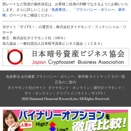
買レートなど投資の最終決定は、お客様ご自身の判断でなさるようにお願いいた
します。さらに詳しいことは
「免責事項」
、
「プライバシー・ポリシー、著作
権」
のページをご確認ください。
当サイト「ザイFX！」の運営元：株式会社ダイヤモンド・フィナンシャル・リ
サーチ
株主：株式会社ダイヤモンド社（100％）
加入協会：一般社団法人日本暗号資産ビジネス協会（ＪＣＢＡ）
免責事項
会社概要
プライバシー・ポリシー、著作権
サイトマップ
タグ一覧
広告のご案内
ダイヤモンド社のサイト
ダイヤモンド・オンライン
|
週刊ダイヤモンド
|
ザイ・オンライン
|
クリプトインサイト
|
ザイFX！
2026 Diamond Financial Research,Inc All Rights Reserved.