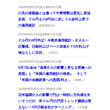
2026年08月07日(金)15時43分公開
口先の楽観論とは違って中東情勢は悪化し原油
反発、ドル円も158円台に戻しドル金利上昇で
の雇用統計
（持田有紀子）
2026年08月07日(金)09時11分公開
ドル円158円半ば！今晩米雇用統計→介入も一
応警戒。日銀利上げペース加速か？9月利上げ
地ならしに注目。
（ZERO）
2026年08月07日(金)06時45分公開
8月7日(金)■『為替介入の影響と更なる実施への
思惑』と『米国の雇用統計の発表』、そして
『米国の金融政策への思惑(利上…
（羊飼い）
2026年08月06日(木)17時00分公開
日米協調介入の影響で円は一時的に方向感を失
いそうだが、米ドル/円の円安トレンド継続は変
えない！9月日銀会合がターニング…
（今井雅