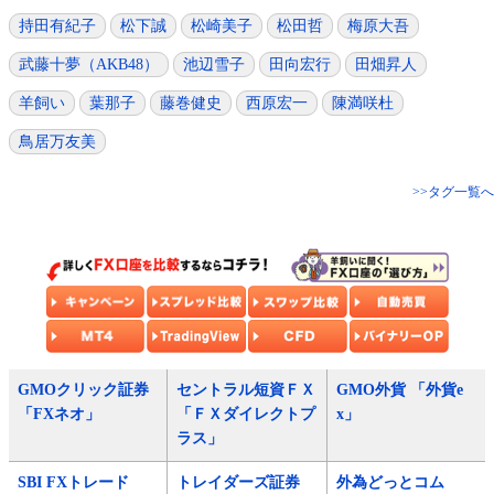
持田有紀子
松下誠
松崎美子
松田哲
梅原大吾
武藤十夢（AKB48）
池辺雪子
田向宏行
田畑昇人
羊飼い
葉那子
藤巻健史
西原宏一
陳満咲杜
鳥居万友美
>>タグ一覧へ
GMOクリック証券
セントラル短資ＦＸ
GMO外貨 「外貨e
「FXネオ」
「ＦＸダイレクトプ
x」
ラス」
SBI FXトレード
トレイダーズ証券
外為どっとコム