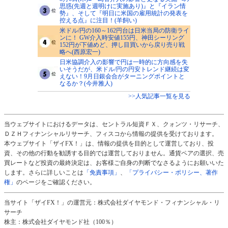
思惑(先週と週明けに実施あり)』と『イラン情
勢』、そして『明日に米国の雇用統計の発表を
控える点』に注目！(羊飼い)
米ドル/円の160～162円台は日米当局の防衛ライ
ンに！ GW介入時安値155円、神田シーリング
152円が下値めど、押し目買いから戻り売り戦
略へ(西原宏一)
日米協調介入の影響で円は一時的に方向感を失
いそうだが、米ドル/円の円安トレンド継続は変
えない！9月日銀会合がターニングポイントと
なるか？(今井雅人)
>>人気記事一覧を見る
当ウェブサイトにおけるデータは、セントラル短資ＦＸ、クォンツ・リサーチ、
ＤＺＨフィナンシャルリサーチ、フィスコから情報の提供を受けております。
本ウェブサイト「ザイFX！」は、情報の提供を目的として運営しており、投
資、その他の行動を勧誘する目的では運営しておりません。通貨ペアの選択、売
買レートなど投資の最終決定は、お客様ご自身の判断でなさるようにお願いいた
します。さらに詳しいことは
「免責事項」
、
「プライバシー・ポリシー、著作
権」
のページをご確認ください。
当サイト「ザイFX！」の運営元：株式会社ダイヤモンド・フィナンシャル・リ
サーチ
株主：株式会社ダイヤモンド社（100％）