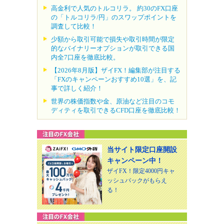
高金利で人気のトルコリラ。 約30のFX口座
の「トルコリラ/円」のスワップポイントを
調査して比較！
少額から取引可能で損失や取引時間が限定
的なバイナリーオプションが取引できる国
内全7口座を徹底比較。
【2026年8月版】ザイFX！編集部が注目する
「FXのキャンペーンおすすめ10選」を、記
事で詳しく紹介！
世界の株価指数や金、原油など注目のコモ
ディティを取引できるCFD口座を徹底比較！
当サイト限定口座開設
キャンペーン中！
ザイFX！限定4000円キャ
ッシュバックがもらえ
る！