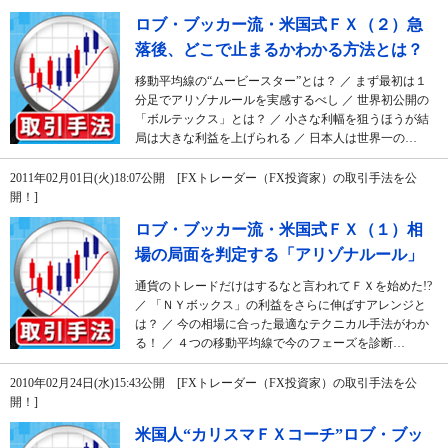
ロブ・ブッカー流・米国式ＦＸ（２）急
落後、どこで止まるかわかる方法とは？
移動平均線の“ムービースター”とは？ ／ まず最初は１
分足でアリゾナルールを実感するべし ／ 世界初公開の
「ボルテックス」とは？ ／ 小さな利幅を狙うほうが結
局は大きな利益を上げられる ／ 日本人は世界一の…
2011年02月01日(火)18:07公開 [FXトレーダー（FX投資家）の取引手法を公
開！]
ロブ・ブッカー流・米国式ＦＸ（１）相
場の局面を判定する「アリゾナルール」
通貨のトレードだけはするなと言われてＦＸを始めた!?
／ 「ＮＹボックス」の利益をさらに伸ばすアレンジと
は？ ／ 今の相場に合った最適なテクニカル手法がわか
る！ ／ ４つの移動平均線で今のフェーズを診断…
2010年02月24日(水)15:43公開 [FXトレーダー（FX投資家）の取引手法を公
開！]
米国人“カリスマＦＸコーチ”ロブ・ブッ