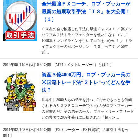
全米最強ＦＸコーチ、ロブ・ブッカーが
最新の短期取引手法「Ｔ３」を大公開！
（１）
ＦＸ友の会で披露した手法に早速チャンス！ ／ 楽チン
パワフル手法トライフェクターを使いこなすコツ ／
1000本トレンドラインを引いてコツをつかめ！ ／ トラ
イフェクターの別バージョン「Ｔ３」って？ ／ 50年
近…
2012年06月19日(火)10:30公開 [MT4（メタトレーダー4）とは？ ]
資産３億4000万円、ロブ・ブッカー氏の
米国流トレード法“２トレ”ってどんな手
法？
世界中に3000人もの弟子を持つ、“北米でもっとも信頼
されるカリスマＦＸコーチ”というのがロブ・ブッカー
の肩書きだ。その弟子の一人、ブラッドリー・フリード
との共著で2009年暮れに出版された『超カン…
2011年02月03日(木)14:19公開 [FXトレーダー（FX投資家）の取引手法を公
開！]