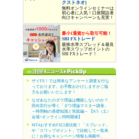
クストネオ]
無料オンラインセミナーは
初心者に人気！口座開設者
向けキャンペーンも充実！
最小1通貨から取引可能！
SBI FXトレード
最狭水準スプレッド＆最良
水準スワップポイントの
SBI FXトレード！
ザイFX！では簡単なアンケート調査を行な
っております。お手数おかけしますがご協
力をお願いいたします！
なぜあなたのダウ理論は機能しないのか？
田向宏行が導く「ダウ理論マスター講座」
～時間軸の基礎知識と実践編～ 【9/5（土）
会場+オンライン同時開催】
MT4おすすめFX口座比較！「スプレッド」
や「スワップポイント」で比較して一覧表
に！お得なキャンペーン情報も掲載中。