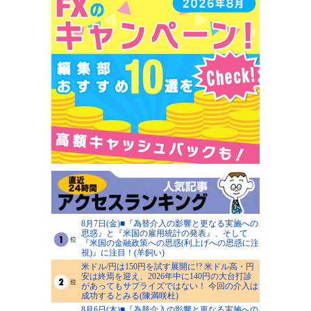
8月7日(金)■『為替介入の影響と更なる実施への
思惑』と『米国の雇用統計の発表』、そして
『米国の金融政策への思惑(利上げへの思惑に注
視)』に注目！(羊飼い)
米ドル/円は150円を試す展開に!? 米ドル高・円
安は終焉を迎え、2026年中に140円の大台打診
があってもサプライズではない！ 今回の介入は
成功するとみる(陳満咲杜)
8月6日(木)■『為替介入の影響と更なる実施への