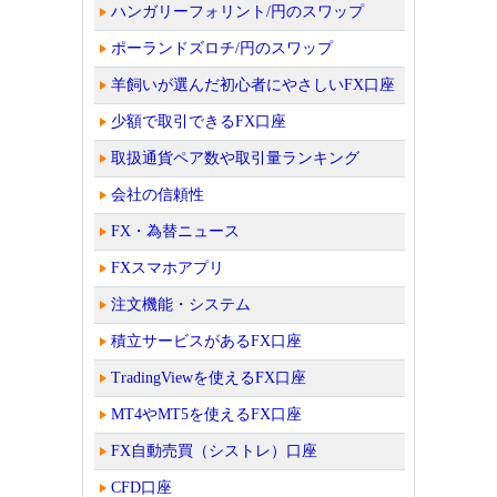
ハンガリーフォリント/円のスワップ
ポーランドズロチ/円のスワップ
羊飼いが選んだ初心者にやさしいFX口座
少額で取引できるFX口座
取扱通貨ペア数や取引量ランキング
会社の信頼性
FX・為替ニュース
FXスマホアプリ
注文機能・システム
積立サービスがあるFX口座
TradingViewを使えるFX口座
MT4やMT5を使えるFX口座
FX自動売買（シストレ）口座
CFD口座