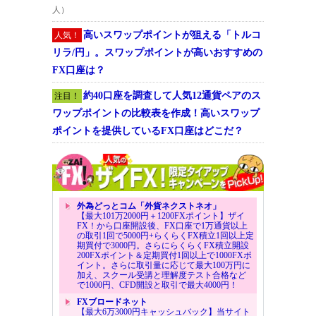
人）
高いスワップポイントが狙える「トルコ
人気！
リラ/円」。スワップポイントが高いおすすめの
FX口座は？
約40口座を調査して人気12通貨ペアのス
注目！
ワップポイントの比較表を作成！高いスワップ
ポイントを提供しているFX口座はどこだ？
外為どっとコム「外貨ネクストネオ」
【最大101万2000円＋1200FXポイント】ザイ
FX！から口座開設後、FX口座で1万通貨以上
の取引1回で5000円+らくらくFX積立1回以上定
期買付で3000円。さらにらくらくFX積立開設
200FXポイント＆定期買付1回以上で1000FXポ
イント。さらに取引量に応じて最大100万円に
加え、スクール受講と理解度テスト合格など
で1000円、CFD開設と取引で最大4000円！
FXブロードネット
【最大6万3000円キャッシュバック】当サイト