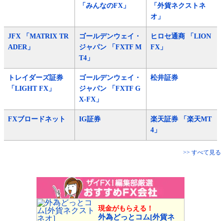
「みんなのFX」
「外貨ネクストネ
オ」
JFX 「MATRIX TR
ゴールデンウェイ・
ヒロセ通商 「LION
ADER」
ジャパン 「FXTF M
FX」
T4」
トレイダーズ証券
ゴールデンウェイ・
松井証券
「LIGHT FX」
ジャパン 「FXTF G
X-FX」
FXブロードネット
IG証券
楽天証券 「楽天MT
4」
>> すべて見る
現金がもらえる！
外為どっとコム[外貨ネ