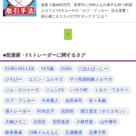
資産３億4000万円、世界中に3000人もの弟子を持つ米国
人カリスマFXコーチの「ロブ・ブッカー」氏を直撃！
初心者にオススメの“NYボックス”とは？
1
■投資家・FXトレーダーに関するタグ
EURO SELLER
YEN蔵
ZERO
にほんばっしー
ひろぴー
エミン・ユルマズ
ザイ投資戦略メルマガ
ジム・ロジャーズ
ジュンFX
バカラ村
ミセス・ワタナベ
ロブ・ブッカー
今井雅人
会田卓司
佐々木融
億トレーダー
叶内文子
吉田恒
堀江貴文（ホリエモン）
大橋ひろこ
太田忠
宮田直彦
小林芳彦
山中康司
岐阜暴威
川崎ドルえもん
広瀬隆雄
志摩力男