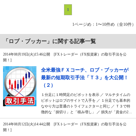
1
1ページめ：1〜10件め（全10件）
「ロブ・ブッカー」に関する記事一覧
2014年08月19日(火)15:46公開 [FXトレーダー（FX投資家）の取引手法を公
開！]
全米最強ＦＸコーチ、ロブ・ブッカーが
最新の短期取引手法「Ｔ３」を大公開！
（２）
１分足に１時間足のピボットを表示 ／ マルチタイムの
ピボットはロブのサイトで入手を ／ １分足でも基本的
なやり方は普通のトライフェクターと同じ ／ Ｔ３で特
徴的な「損切り」と「積み増し」 ／ 損失が「資金の2…
2014年08月12日(火)14:44公開 [FXトレーダー（FX投資家）の取引手法を公
開！]