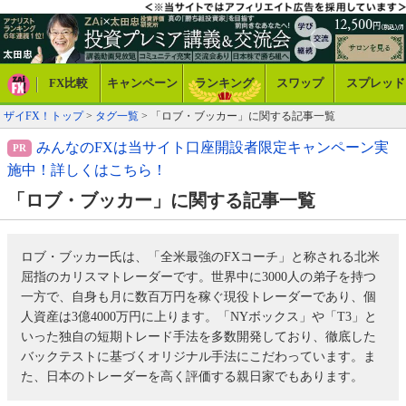
FX比較
キャンペーン
ランキング
スワップ
スプレッド
ザイFX！トップ
>
タグ一覧
> 「ロブ・ブッカー」に関する記事一覧
みんなのFXは当サイト口座開設者限定キャンペーン実
施中！詳しくはこちら！
「ロブ・ブッカー」に関する記事一覧
ロブ・ブッカー氏は、「全米最強のFXコーチ」と称される北米
屈指のカリスマトレーダーです。世界中に3000人の弟子を持つ
一方で、自身も月に数百万円を稼ぐ現役トレーダーであり、個
人資産は3億4000万円に上ります。「NYボックス」や「T3」と
いった独自の短期トレード手法を多数開発しており、徹底した
バックテストに基づくオリジナル手法にこだわっています。ま
た、日本のトレーダーを高く評価する親日家でもあります。