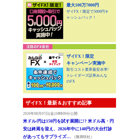
最大100万7000円
ザイFX！限定で5000円キ
ャッシュバック！
ザイFX！限定
キャンペーン実施中
取引コスト業界最安水準!
トレイダーズ証券みんな
のFX
ザイFX！最新＆おすすめ記事
2026年08月07日(金)18時09分公開
米ドル/円は150円を試す展開に!? 米ドル高・円
安は終焉を迎え、2026年中に140円の大台打診
があってもサプライズ…
（陳満咲杜）