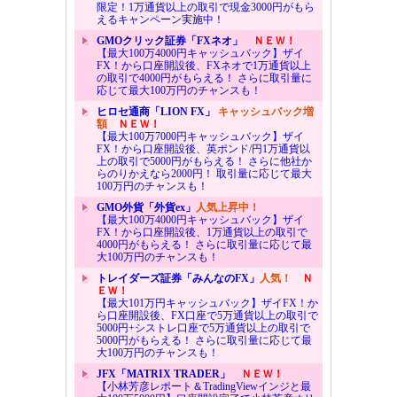
限定！1万通貨以上の取引で現金3000円がもら
えるキャンペーン実施中！
GMOクリック証券「FXネオ」
ＮＥＷ！
【最大100万4000円キャッシュバック】ザイ
FX！から口座開設後、FXネオで1万通貨以上
の取引で4000円がもらえる！ さらに取引量に
応じて最大100万円のチャンスも！
ヒロセ通商「LION FX」
キャッシュバック増
額
ＮＥＷ！
【最大100万7000円キャッシュバック】ザイ
FX！から口座開設後、英ポンド/円1万通貨以
上の取引で5000円がもらえる！ さらに他社か
らのりかえなら2000円！ 取引量に応じて最大
100万円のチャンスも！
GMO外貨「外貨ex」
人気上昇中！
【最大100万4000円キャッシュバック】ザイ
FX！から口座開設後、1万通貨以上の取引で
4000円がもらえる！ さらに取引量に応じて最
大100万円のチャンスも！
トレイダーズ証券「みんなのFX」
人気！
Ｎ
ＥＷ！
【最大101万円キャッシュバック】ザイFX！か
ら口座開設後、FX口座で5万通貨以上の取引で
5000円+シストレ口座で5万通貨以上の取引で
5000円がもらえる！ さらに取引量に応じて最
大100万円のチャンスも！
JFX「MATRIX TRADER」
ＮＥＷ！
【小林芳彦レポート＆TradingViewインジと最