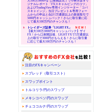
大100万5000円】口座開設完了で小林芳彦オリ
ジナルレポート「FXスキャルピングのコツ」
およびTradingView専用インジケーター「コバ
スキャインジ」当日プレゼント＆専用フォー
ムからの申込と合計1万通貨以上の新規取引で
5000円キャッシュバック！さらに取引量に応
じて最大100万円のチャンスも！
トレイダーズ証券「LIGHT FX」
ＮＥＷ！
【最大100万3000円キャッシュバック】ザイ
FX！から口座開設後、LIGHT FXで5万通貨以
上の取引で3000円がもらえる！さらに取引量
に応じて最大100万円のチャンスも！
注目のFXキャンペーン
スプレッド（取引コスト）
スワップポイント
トルコリラ/円のスワップ
メキシコペソ/円のスワップ
チェココルナ/円のスワップ