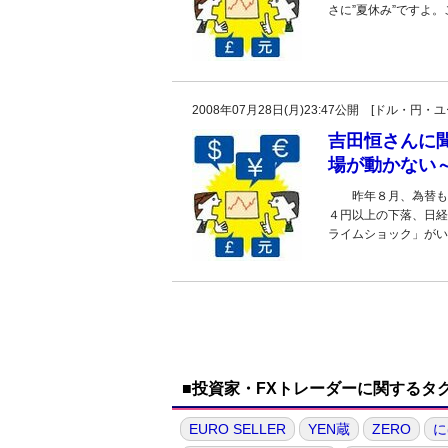
さに”夏休み”ですよ
2008年07月28日(月)23:47公開 [ドル・円
吉田恒さんに
場が動かない
昨年８月、為替も株
４円以上の下落、日経
ライムショック」がい
■投資家・FXトレーダーに関するタ
EURO SELLER
YEN蔵
ZERO
に