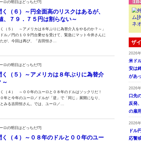
・ユーロの明日はどっちだ!?]
聞く（６）～円全面高のリスクはあるが、
安値、７９．７５円は割らない～
く（５） ～アメリカは８年ぶりに為替介入をやるのか？～」
ドル／円の１０９円台乗せを受けて、緊急にマット今井さんに
たが、今回は再び、「吉田恒さ…
ザイ
2026
米ドル
・ユーロの明日はどっちだ!?]
安は終
聞く（５）～アメリカは８年ぶりに為替介
があ
？～
2026
く（４） ～００年のユーロと０８年のドルはソックリだ！
口先
０年と今年のユーロ／ドルが「逆」で「同じ」展開になり、
反発
とみる吉田恒さん。では、ユーロ／…
の雇
2026
・ユーロの明日はどっちだ!?]
ドル
聞く（４）～０８年のドルと００年のユー
応警