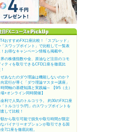
MT4おすすめFX口座比較！「スプレッド」
や「スワップポイント」で比較して一覧表
に！お得なキャンペーン情報も掲載中。
世界の株価指数や金、原油など注目のコモ
ディティを取引できるCFD口座を徹底比
較！
なぜあなたのダウ理論は機能しないのか？
田向宏行が導く「ダウ理論マスター講座」
～時間軸の基礎知識と実践編～ 【9/5（土）
会場+オンライン同時開催】
高金利で人気のトルコリラ。 約30のFX口座
の「トルコリラ/円」のスワップポイントを
調査して比較！
少額から取引可能で損失や取引時間が限定
的なバイナリーオプションが取引できる国
内全7口座を徹底比較。