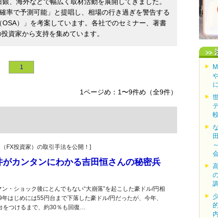
日銀、海外などで幅広く取材活動を展開してきました。
の確率で予測可能」と提唱し、相場の行き過ぎを警告する
OSA）」を考案しています。各社でのセミナー、著書
の投資家から支持を集めています。
1
1ページめ：1〜9件め（全9件）
ーダー（FX投資家）の取引手法を公開！]
井がカンタンにわかる吉田恒さんの秘密兵
マン・ショック後にとんでもない“大崩落”を起こした豪ドル/円相
09年はじめには55円台まで下落した豪ドル/円だったが、今年、
円台をつけるまで、約30％も回復…