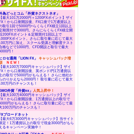
外為どっとコム「外貨ネクストネオ」
【最大101万2000円＋1200FXポイント】ザイ
FX！から口座開設後、FX口座で1万通貨以上
の取引1回で5000円+らくらくFX積立1回以上
定期買付で3000円。さらにらくらくFX積立開
設200FXポイント＆定期買付1回以上で
1000FXポイント。さらに取引量に応じて最大
100万円に加え、スクール受講と理解度テスト
合格などで1000円、CFD開設と取引で最大
4000円！
ヒロセ通商「LION FX」
キャッシュバック増
額
ＮＥＷ！
【最大100万7000円キャッシュバック】ザイ
FX！から口座開設後、英ポンド/円1万通貨以
上の取引で5000円がもらえる！ さらに他社か
らのりかえなら2000円！ 取引量に応じて最大
100万円のチャンスも！
GMO外貨「外貨ex」
人気上昇中！
【最大100万4000円キャッシュバック】ザイ
FX！から口座開設後、1万通貨以上の取引で
4000円がもらえる！ さらに取引量に応じて最
大100万円のチャンスも！
FXブロードネット
【最大6万3000円キャッシュバック】当サイト
限定！1万通貨以上の取引で現金3000円がもら
えるキャンペーン実施中！