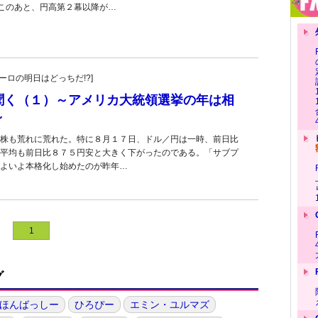
。このあと、円高第２幕以降が…
・ユーロの明日はどっちだ!?]
聞く（１）～アメリカ大統領選挙の年は相
～
も荒れに荒れた。特に８月１７日、ドル／円は一時、前日比
平均も前日比８７５円安と大きく下がったのである。「サブプ
よいよ本格化し始めたのが昨年…
1
グ
ほんばっしー
ひろぴー
エミン・ユルマズ