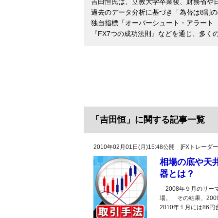
吉田恒氏は、立教大学卒業後、財務省や
過去のデータ分析に基づき「為替は8割
独自指標「オーバーシュート・アラート（
『FX7つの成功法則』などを通じ、多く
「吉田恒」に関する記事一覧
2010年02月01日(月)15:48公開 [FXトレ
相場の底や天
器とは？
2008年９月のリー
場。 その結果、20
2010年１月には86