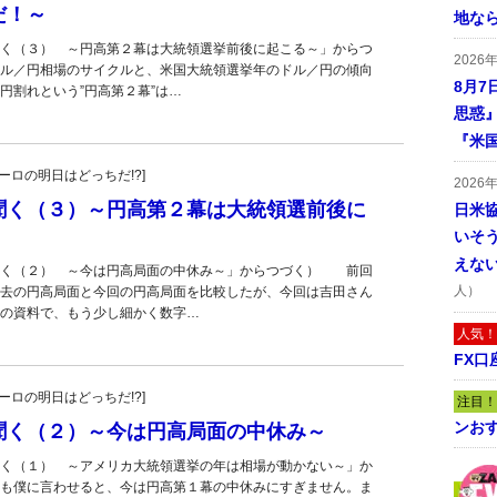
だ！～
地な
く（３） ～円高第２幕は大統領選挙前後に起こる～」からつ
2026
ル／円相場のサイクルと、米国大統領選挙年のドル／円の傾向
8月7
円割れという”円高第２幕”は…
思惑
『米
・ユーロの明日はどっちだ!?]
2026
聞く（３）～円高第２幕は大統領選前後に
日米
いそ
えな
く（２） ～今は円高局面の中休み～」からつづく） 前回
人）
去の円高局面と今回の円高局面を比較したが、今回は吉田さん
の資料で、もう少し細かく数字…
人気！
FX口
・ユーロの明日はどっちだ!?]
注目！
ンおす
聞く（２）～今は円高局面の中休み～
く（１） ～アメリカ大統領選挙の年は相場が動かない～」か
も僕に言わせると、今は円高第１幕の中休みにすぎません。ま