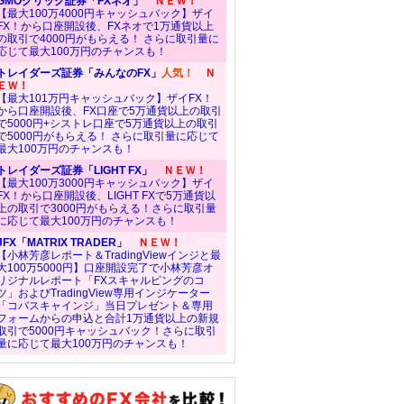
GMOクリック証券「FXネオ」
ＮＥＷ！
【最大100万4000円キャッシュバック】ザイ
FX！から口座開設後、FXネオで1万通貨以上
の取引で4000円がもらえる！ さらに取引量に
応じて最大100万円のチャンスも！
トレイダーズ証券「みんなのFX」
人気！
Ｎ
ＥＷ！
【最大101万円キャッシュバック】ザイFX！
から口座開設後、FX口座で5万通貨以上の取引
で5000円+シストレ口座で5万通貨以上の取引
で5000円がもらえる！ さらに取引量に応じて
最大100万円のチャンスも！
トレイダーズ証券「LIGHT FX」
ＮＥＷ！
【最大100万3000円キャッシュバック】ザイ
FX！から口座開設後、LIGHT FXで5万通貨以
上の取引で3000円がもらえる！さらに取引量
に応じて最大100万円のチャンスも！
JFX「MATRIX TRADER」
ＮＥＷ！
【小林芳彦レポート＆TradingViewインジと最
大100万5000円】口座開設完了で小林芳彦オ
リジナルレポート「FXスキャルピングのコ
ツ」およびTradingView専用インジケーター
「コバスキャインジ」当日プレゼント＆専用
フォームからの申込と合計1万通貨以上の新規
取引で5000円キャッシュバック！さらに取引
量に応じて最大100万円のチャンスも！