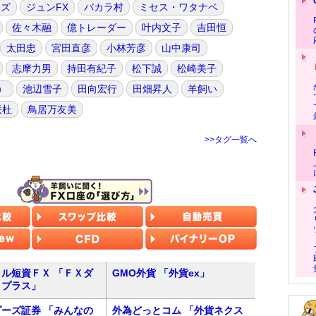
ーズ
ジュンFX
バカラ村
ミセス・ワタナベ
佐々木融
億トレーダー
叶内文子
吉田恒
太田忠
宮田直彦
小林芳彦
山中康司
志摩力男
持田有紀子
松下誠
松崎美子
）
池辺雪子
田向宏行
田畑昇人
羊飼い
咲杜
鳥居万友美
>>タグ一覧へ
ル短資ＦＸ 「ＦＸダ
GMO外貨 「外貨ex」
トプラス」
ーズ証券 「みんなの
外為どっとコム 「外貨ネクス