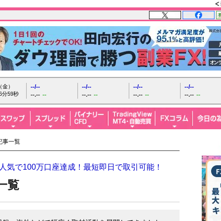
日（金）
--/--
--/--
--/--
--/--
7分0秒
--.--
--
--.--
--
--.--
--
--.--
--
記事一覧
人気で100万口座達成！最短即日で取引可能！
一覧