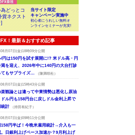
当サイト限定
キャンペーン実施中
初心者にうれしい無料オ
ンラインセミナーが充実!
FX！最新＆おすすめ記事
年08月07日(金)18時09分公開
/円は150円を試す展開に!? 米ドル高・円
焉を迎え、2026年中に140円の大台打診
ってもサプライズ…
（陳満咲杜）
年08月07日(金)15時43分公開
の楽観論とは違って中東情勢は悪化し原油
、ドル円も158円台に戻しドル金利上昇で
用統計
（持田有紀子）
年08月07日(金)09時11分公開
円158円半ば！今晩米雇用統計→介入も一
戒。日銀利上げペース加速か？9月利上げ