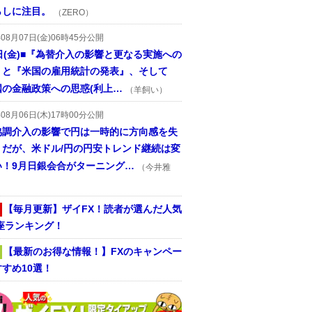
らしに注目。
（ZERO）
年08月07日(金)06時45分公開
日(金)■『為替介入の影響と更なる実施への
』と『米国の雇用統計の発表』、そして
国の金融政策への思惑(利上…
（羊飼い）
年08月06日(木)17時00分公開
協調介入の影響で円は一時的に方向感を失
うだが、米ドル/円の円安トレンド継続は変
い！9月日銀会合がターニング…
（今井雅
【毎月更新】ザイFX！読者が選んだ人気
座ランキング！
【最新のお得な情報！】FXのキャンペー
すめ10選！