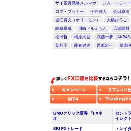
ザイ投資戦略メルマガ
ジム・ロジャ
ロブ・ブッカー
今井雅人
会田卓司
堀江貴文（ホリエモン）
大橋ひろこ
岐阜暴威
川崎ドルえもん
広瀬隆雄
松田哲
梅原大吾
武藤十夢（AKB48
葉那子
藤巻健史
西原宏一
陳満
GMOクリック証券 「FXネ
セントラ
オ」
イレク
SBI FXトレード
トレイダ