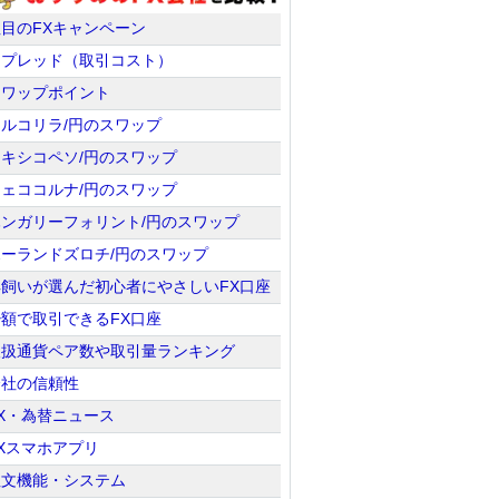
注目のFXキャンペーン
スプレッド（取引コスト）
スワップポイント
トルコリラ/円のスワップ
メキシコペソ/円のスワップ
チェココルナ/円のスワップ
ハンガリーフォリント/円のスワップ
ポーランドズロチ/円のスワップ
羊飼いが選んだ初心者にやさしいFX口座
少額で取引できるFX口座
取扱通貨ペア数や取引量ランキング
会社の信頼性
X・為替ニュース
Xスマホアプリ
注文機能・システム