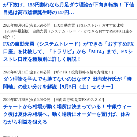
が下抜け、155円割れなら月足ダウ理論が下向き転換！ 下値
目処は高市総裁誕生時の147円…
2026年08月04日(火)15:20公開 [FX自動売買（FXシストレ）おすすめ比較
［2026年最新版］自動売買（システムトレード）ができるおすすめのFX口座を
紹介！]
FXの自動売買（システムトレード）ができる「おすすめFX
口座」を比較して、「トラリピ」から「MT4」まで、FXシ
ストレ口座を種類別に詳しく解説！
2026年07月31日(金)12:16公開 [ザイFX！投資戦略＆勝ち方研究！]
ダウ理論を学んでも勝てないのはなぜ？ 田向宏行氏が「時
間軸」の使い分けを解説【9月5日（土）セミナー】
2026年07月28日(火)16:56公開 [田向宏行式 副業FXのススメ!]
チャートから相場が動く場所は決まっている！ 中銀ウィー
ク後は夏休み相場へ。動く場所にオーダーを置けば、休み
ながら利益を狙える