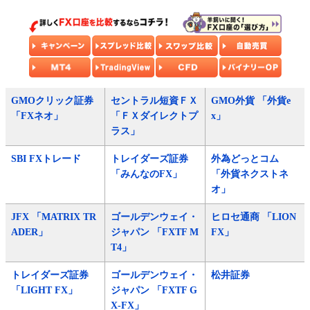
GMOクリック証券
セントラル短資ＦＸ
GMO外貨 「外貨e
「FXネオ」
「ＦＸダイレクトプ
x」
ラス」
SBI FXトレード
トレイダーズ証券
外為どっとコム
「みんなのFX」
「外貨ネクストネ
オ」
JFX 「MATRIX TR
ゴールデンウェイ・
ヒロセ通商 「LION
ADER」
ジャパン 「FXTF M
FX」
T4」
トレイダーズ証券
ゴールデンウェイ・
松井証券
「LIGHT FX」
ジャパン 「FXTF G
X-FX」