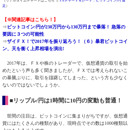
（リアルタイムチャートはこちら →
FXチャート＆レート：ビットコイン/円 週
足
）
【※関連記事はこちら！】
⇒
ビットコイン/円が230万円から130万円まで暴落！ 急落の
要因に３つの可能性
⇒
ザイＦＸ！で2017年を振り返ろう！（６）暴君ビットコイ
ン、天を衝く上昇相場を演出!
2017年は、ＦＸや株のトレーダーで、仮想通貨の取引を始
めたという声も多く聞きましたが、ＦＸでは考えられないこ
の暴騰ぶりに、取引を躊躇してしまった、という方も少なく
ないのではないでしょうか。
■リップル/円は1時間に10円の変動も普通！
世間の注目は、ビットコインに集まりがちですが、仮想通
貨にはたくさんの種類があり、現時点でその数は1000種類以