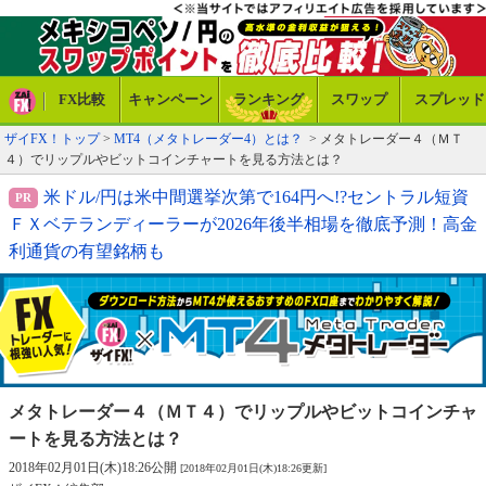
FX比較
キャンペーン
ランキング
スワップ
スプレッド
ザイFX！トップ
>
MT4（メタトレーダー4）とは？
> メタトレーダー４（ＭＴ
４）でリップルやビットコインチャートを見る方法とは？
米ドル/円は米中間選挙次第で164円へ!?セントラル短資
ＦＸベテランディーラーが2026年後半相場を徹底予測！高金
利通貨の有望銘柄も
メタトレーダー４（ＭＴ４）でリップルや
ビットコインチャ
ートを見る方法とは？
2018年02月01日(木)18:26公開
[2018年02月01日(木)18:26更新]