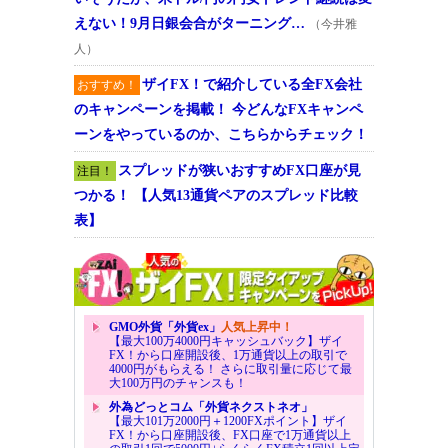
えない！9月日銀会合がターニング…
（今井雅
人）
ザイFX！で紹介している全FX会社
おすすめ！
のキャンペーンを掲載！ 今どんなFXキャンペ
ーンをやっているのか、こちらからチェック！
スプレッドが狭いおすすめFX口座が見
注目！
つかる！ 【人気13通貨ペアのスプレッド比較
表】
GMO外貨「外貨ex」
人気上昇中！
【最大100万4000円キャッシュバック】ザイ
FX！から口座開設後、1万通貨以上の取引で
4000円がもらえる！ さらに取引量に応じて最
大100万円のチャンスも！
外為どっとコム「外貨ネクストネオ」
【最大101万2000円＋1200FXポイント】ザイ
FX！から口座開設後、FX口座で1万通貨以上