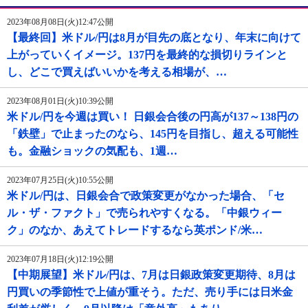
2023年08月08日(火)12:47公開
【最終回】米ドル/円は8月が目先の底となり、年末に向けて
上がっていくイメージ。137円を最終的な損切りラインと
し、どこで買えばいいかを考える相場が、…
2023年08月01日(火)10:39公開
米ドル/円を今週は買い！ 日銀会合後の円高が137～138円の
「鉄壁」で止まったのなら、145円を目指し、超える可能性
も。金融ショックの気配も、1週…
2023年07月25日(火)10:55公開
米ドル/円は、日銀会合で政策変更がなかった場合、「セ
ル・ザ・ファクト」で売られやすくなる。「中銀ウィー
ク」のなか、あえてトレードするなら英ポンド/米…
2023年07月18日(火)12:19公開
【中期展望】米ドル/円は、7月は日銀政策変更期待、8月は
円買いの季節性で上値が重そう。ただ、売り手には日米金