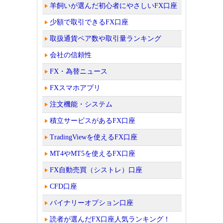
羊飼いが選んだ初心者にやさしいFX口座
少額で取引できるFX口座
取扱通貨ペア数や取引量ランキング
会社の信頼性
FX・為替ニュース
FXスマホアプリ
注文機能・システム
積立サービスがあるFX口座
TradingViewを使えるFX口座
MT4やMT5を使えるFX口座
FX自動売買（シストレ）口座
CFD口座
バイナリーオプション口座
読者が選んだFX口座人気ランキング！