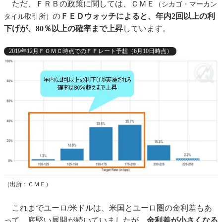
ただ、ＦＲＢの政策に関しては、ＣＭＥ
（シカゴ・マーカン
の
ＦＥＤウォッチによると、年内2回以上の利
タイル取引所）
下げが、80％以上の確率まで上昇
しています。
2019年12月ＦＯＭＣ時点でのＦＦレート予想（6月10日時点）
（出所：ＣＭＥ）
これまでユーロ/米ドルは、米国とユーロ圏の金利差もあ
って、底堅い展開が続いていましたが、
金利差が小さくなる