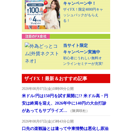
キャンペーン中！
ザイFX！限定4000円キャ
ッシュバックがもらえ
る！
当サイト限定
キャンペーン実施中
初心者にうれしい無料オ
ンラインセミナーが充実!
ザイFX！最新＆おすすめ記事
2026年08月07日(金)18時09分公開
米ドル/円は150円を試す展開に!? 米ドル高・円
安は終焉を迎え、2026年中に140円の大台打診
があってもサプライズ…
（陳満咲杜）
2026年08月07日(金)15時43分公開
口先の楽観論とは違って中東情勢は悪化し原油