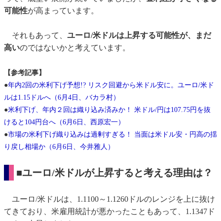
可能性
が高まっています。
それもあって、
ユーロ/米ドルは上昇する可能性が、まだ
高い
のではないかと考えています。
【参考記事】
●
年内2回の米利下げ予想!? リスク回避から米ドル安に。ユーロ/米ド
ルは1.15ドルへ（6月4日、バカラ村）
●
米利下げ、年内２回は織り込み済みか！ 米ドル/円は107.75円を抜
けると104円台へ（6月6日、西原宏一）
●
市場の米利下げ織り込みは過剰すぎる！ 当面は米ドル安・円高の揺
り戻し相場か（6月6日、今井雅人）
■ユーロ/米ドルが上昇すると考える理由は？
ユーロ/米ドルは、1.1100～1.1260ドルのレンジを上に抜け
てきており、米雇用統計が悪かったこともあって、1.1347ド