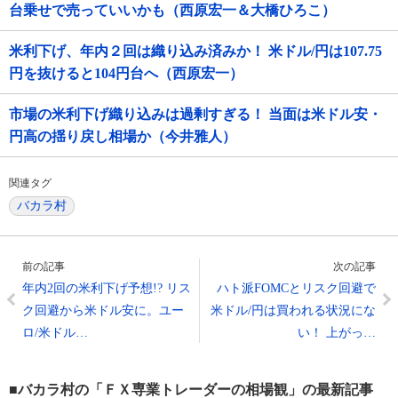
台乗せで売っていいかも（西原宏一＆大橋ひろこ）
米利下げ、年内２回は織り込み済みか！ 米ドル/円は107.75
円を抜けると104円台へ（西原宏一）
市場の米利下げ織り込みは過剰すぎる！ 当面は米ドル安・
円高の揺り戻し相場か（今井雅人）
関連タグ
バカラ村
前の記事
次の記事
年内2回の米利下げ予想!? リス
ハト派FOMCとリスク回避で
ク回避から米ドル安に。ユー
米ドル/円は買われる状況にな
ロ/米ドル…
い！ 上がっ…
■バカラ村の「ＦＸ専業トレーダーの相場観」の最新記事