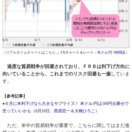
（リアルタイムチャートはこちら →
FXチャート＆レート：米ドル/円 1時間足
）
過度な貿易戦争が回避されており、ＦＲＢは利下げ方向に
向いていることから、これまでのリスク回避も一服
していま
す。
【参考記事】
●
６月に米利下げなら大きなサプライズ！ 米ドル/円は109円台乗せで
売っていいかも（6月10日、西原宏一＆大橋ひろこ）
ただ、米中の貿易戦争が重要で、こちらに関してはまだ進