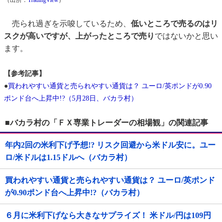
（出所：
TradingView
）
売られ過ぎを示唆しているため、
低いところで売るのはリ
スクが高いですが、上がったところで売り
ではないかと思い
ます。
【参考記事】
●
買われやすい通貨と売られやすい通貨は？ ユーロ/英ポンドが0.90
ポンド台へ上昇中!?（5月28日、バカラ村）
■バカラ村の「ＦＸ専業トレーダーの相場観」の関連記事
年内2回の米利下げ予想!? リスク回避から米ドル安に。ユー
ロ/米ドルは1.15ドルへ（バカラ村）
買われやすい通貨と売られやすい通貨は？ ユーロ/英ポンド
が0.90ポンド台へ上昇中!?（バカラ村）
６月に米利下げなら大きなサプライズ！ 米ドル/円は109円