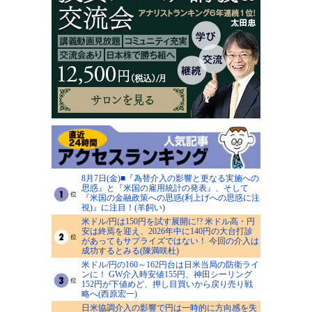
8月7日(金)■『為替介入の影響と更なる実施への
思惑』と『米国の雇用統計の発表』、そして
『米国の金融政策への思惑(利上げへの思惑に注
視)』に注目！(羊飼い)
米ドル/円は150円を試す展開に!? 米ドル高・円
安は終焉を迎え、2026年中に140円の大台打診
があってもサプライズではない！ 今回の介入は
成功するとみる(陳満咲杜)
米ドル/円の160～162円台は日米当局の防衛ライ
ンに！ GW介入時安値155円、神田シーリング
152円が下値めど、押し目買いから戻り売り戦
略へ(西原宏一)
日米協調介入の影響で円は一時的に方向感を失