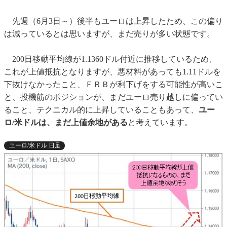
先週（6月3日～）後半もユーロは上昇したため、この偏り
は減っているとは思いますが、まだ売りが多い状態です。
200日移動平均線が1.1360ドル付近に推移しているため、
これが上値抵抗となりますが、悪材料があっても1.11ドルを
下抜けなかったこと、ＦＲＢが利下げをする可能性が高いこ
と、投機筋のポジションが、まだユーロ売り越しに偏ってい
ること、テクニカル的に上昇していることもあって、
ユー
ロ/米ドルは、まだ上値余地がある
と考えています。
ユーロ/米ドル 日足