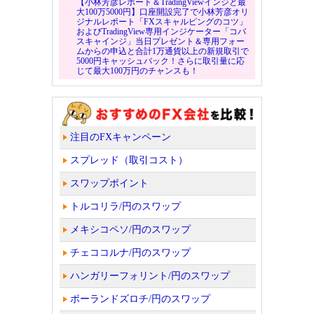
【小林芳彦レポート＆TradingViewインジと最
大100万5000円】口座開設完了で小林芳彦オリ
ジナルレポート「FXスキャルピングのコツ」
およびTradingView専用インジケーター「コバ
スキャインジ」当日プレゼント＆専用フォー
ムからの申込と合計1万通貨以上の新規取引で
5000円キャッシュバック！さらに取引量に応
じて最大100万円のチャンスも！
注目のFXキャンペーン
スプレッド（取引コスト）
スワップポイント
トルコリラ/円のスワップ
メキシコペソ/円のスワップ
チェココルナ/円のスワップ
ハンガリーフォリント/円のスワップ
ポーランドズロチ/円のスワップ