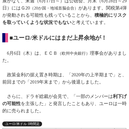
展がなく、来週（6月17日～）は公聴会、月末（6月28日～29
日）にはＧ20
があります。関税第4弾
（20か国・地域首脳会合）
が発動される可能性も残っていることから、
積極的にリスク
を取っていくような状況でもない
と考えています。
■ユーロ/米ドルにはまだ上昇余地が！
6月6日（木）は、ＥＣＢ
理事会がありまし
（欧州中央銀行）
た。
政策金利の据え置き時期は、「2020年の上半期まで」と、
前回までの「2019年末まで」から後退しました。
さらに、ドラギ総裁が会見で、「一部のメンバーは
利下げ
の可能性
を主張した」と発言したこともあり、ユーロは一時
的に売られました。
ユーロ/米ドル 1時間足