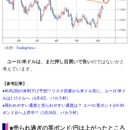
（出所：
TradingView
）
ユーロ/米ドルは、まだ押し目買いで良い
のではないかと
考えています。
【参考記事】
●
年内2回の米利下げ予想!? リスク回避から米ドル安に。ユーロ/米ド
ルは1.15ドルへ（6月4日、バカラ村）
●
買われやすい通貨と売られやすい通貨は？ ユーロ/英ポンドが0.90
ポンド台へ上昇中!?（5月28日、バカラ村）
■売られ過ぎの英ポンド/円は上がったところ