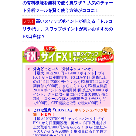
の有料機能を無料で使う裏ワザ？ 人気のチャー
ト分析ツールを賢く使う方法がココに！
高いスワップポイントが狙える「トルコ
人気！
リラ/円」。スワップポイントが高いおすすめの
FX口座は？
外為どっとコム「外貨ネクストネオ」
【最大101万2000円＋1200FXポイント】ザイ
FX！から口座開設後、FX口座で1万通貨以上
の取引1回で5000円+らくらくFX積立1回以上定
期買付で3000円。さらにらくらくFX積立開設
200FXポイント＆定期買付1回以上で1000FXポ
イント。さらに取引量に応じて最大100万円に
加え、スクール受講と理解度テスト合格など
で1000円、CFD開設と取引で最大4000円！
ヒロセ通商「LION FX」
キャッシュバック増
額
ＮＥＷ！
【最大100万7000円キャッシュバック】ザイ
FX！から口座開設後、英ポンド/円1万通貨以
上の取引で5000円がもらえる！ さらに他社か
らのりかえなら2000円！ 取引量に応じて最大
100万円のチャンスも！