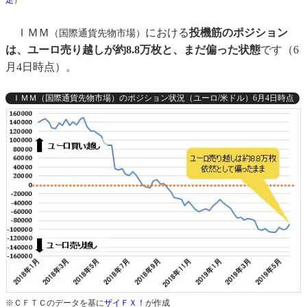
ＩＭＭ
における
投機筋のポジション
（国際通貨先物市場）
は、ユーロ売り越しが約8.8万枚と、まだ偏った状態
です（6
月4日時点）。
ＩＭＭ（国際通貨先物市場）のポジション状況（ユーロ/米ドル）6月4日時点
※ＣＦＴＣのデータを基に
ザイＦＸ！
が作成