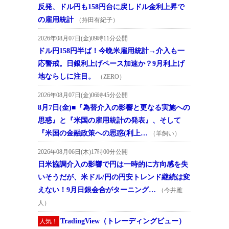
反発、ドル円も158円台に戻しドル金利上昇で
の雇用統計
（持田有紀子）
2026年08月07日(金)09時11分公開
ドル円158円半ば！今晩米雇用統計→介入も一
応警戒。日銀利上げペース加速か？9月利上げ
地ならしに注目。
（ZERO）
2026年08月07日(金)06時45分公開
8月7日(金)■『為替介入の影響と更なる実施への
思惑』と『米国の雇用統計の発表』、そして
『米国の金融政策への思惑(利上…
（羊飼い）
2026年08月06日(木)17時00分公開
日米協調介入の影響で円は一時的に方向感を失
いそうだが、米ドル/円の円安トレンド継続は変
えない！9月日銀会合がターニング…
（今井雅
人）
TradingView（トレーディングビュー）
人気！