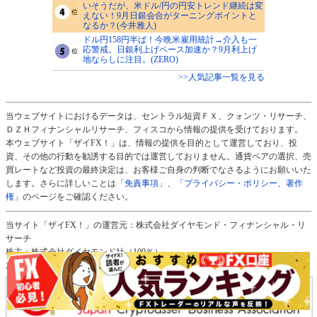
いそうだが、米ドル/円の円安トレンド継続は変
えない！9月日銀会合がターニングポイントと
なるか？(今井雅人)
ドル円158円半ば！今晩米雇用統計→介入も一
応警戒。日銀利上げペース加速か？9月利上げ
地ならしに注目。(ZERO)
>>人気記事一覧を見る
当ウェブサイトにおけるデータは、セントラル短資ＦＸ、クォンツ・リサーチ、
ＤＺＨフィナンシャルリサーチ、フィスコから情報の提供を受けております。
本ウェブサイト「ザイFX！」は、情報の提供を目的として運営しており、投
資、その他の行動を勧誘する目的では運営しておりません。通貨ペアの選択、売
買レートなど投資の最終決定は、お客様ご自身の判断でなさるようにお願いいた
します。さらに詳しいことは
「免責事項」
、
「プライバシー・ポリシー、著作
権」
のページをご確認ください。
当サイト「ザイFX！」の運営元：株式会社ダイヤモンド・フィナンシャル・リ
サーチ
株主：株式会社ダイヤモンド社（100％）
加入協会：一般社団法人日本暗号資産ビジネス協会（ＪＣＢＡ）