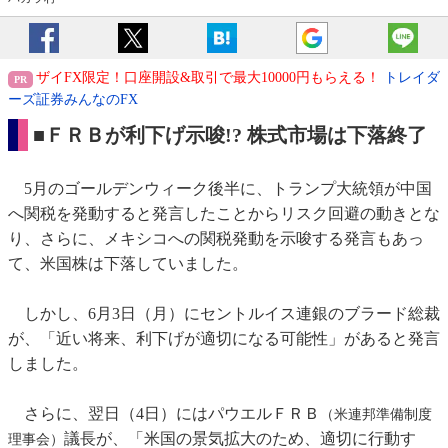
ザイFX限定！口座開設&取引で最大10000円もらえる！
トレイダ
ーズ証券みんなのFX
■ＦＲＢが利下げ示唆!? 株式市場は下落終了
5月のゴールデンウィーク後半に、トランプ大統領が中国
へ関税を発動すると発言したことからリスク回避の動きとな
り、さらに、メキシコへの関税発動を示唆する発言もあっ
て、米国株は下落していました。
しかし、6月3日（月）にセントルイス連銀のブラード総裁
が、「近い将来、利下げが適切になる可能性」があると発言
しました。
さらに、翌日（4日）にはパウエルＦＲＢ
（米連邦準備制度
議長が、「米国の景気拡大のため、適切に行動す
理事会）