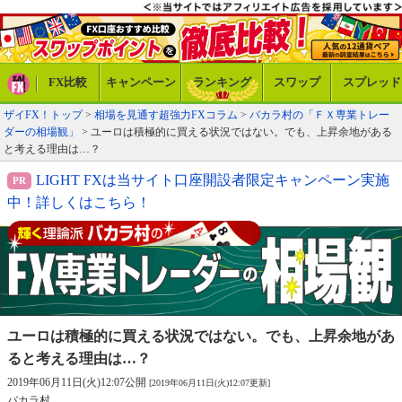
FX比較
キャンペーン
ランキング
スワップ
スプレッド
ザイFX！トップ
>
相場を見通す超強力FXコラム
>
バカラ村の「ＦＸ専業トレー
ダーの相場観」
> ユーロは積極的に買える状況ではない。でも、上昇余地がある
と考える理由は…？
LIGHT FXは当サイト口座開設者限定キャンペーン実施
中！詳しくはこちら！
ユーロは積極的に買える状況ではない。
でも、上昇余地があ
ると考える理由は…？
2019年06月11日(火)12:07公開
[2019年06月11日(火)12:07更新]
バカラ村