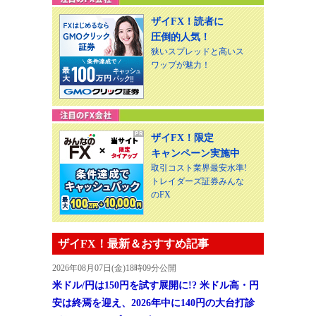
ザイFX！読者に
圧倒的人気！
狭いスプレッドと高いス
ワップが魅力！
ザイFX！限定
キャンペーン実施中
取引コスト業界最安水準!
トレイダーズ証券みんな
のFX
ザイFX！最新＆おすすめ記事
2026年08月07日(金)18時09分公開
米ドル/円は150円を試す展開に!? 米ドル高・円
安は終焉を迎え、2026年中に140円の大台打診