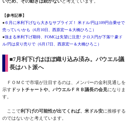
いため、その動きは続かない
と考えています。
【参考記事】
●
６月に米利下げなら大きなサプライズ！ 米ドル/円は109円台乗せで
売っていいかも（6月10日、西原宏一＆大橋ひろこ）
●
強まる米利下げ期待、FOMCは失望に注意! クロス円が下落!? 豪ド
ル/円は戻り売りで（6月17日、西原宏一＆大橋ひろこ）
■7月利下げはほぼ織り込み済み。パウエル議
長はハト派へ
ＦＯＭＣで市場が注目するのは、メンバーの金利見通しを
示す
ドットチャートや、パウエルＦＲＢ議長の会見
になりま
す。
ここで
利下げの可能性が出てくれば、米ドル安
に推移する
のではないかと考えています。