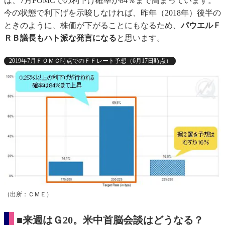
は、7月FOMCでの利下げ確率が84％まで高まっています。
今の状態で利下げを示唆しなければ、昨年（2018年）後半の
ときのように、株価が下がることにもなるため、
パウエルＦ
ＲＢ議長もハト派な発言になる
と思います。
2019年7月ＦＯＭＣ時点でのＦＦレート予想（6月17日時点）
（出所：ＣＭＥ）
■来週はＧ20。米中首脳会談はどうなる？