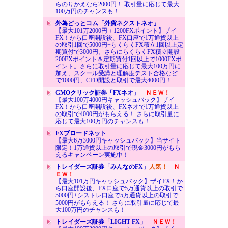
らのりかえなら2000円！ 取引量に応じて最大
100万円のチャンスも！
外為どっとコム「外貨ネクストネオ」
【最大101万2000円＋1200FXポイント】ザイ
FX！から口座開設後、FX口座で1万通貨以上
の取引1回で5000円+らくらくFX積立1回以上定
期買付で3000円。さらにらくらくFX積立開設
200FXポイント＆定期買付1回以上で1000FXポ
イント。さらに取引量に応じて最大100万円に
加え、スクール受講と理解度テスト合格など
で1000円、CFD開設と取引で最大4000円！
GMOクリック証券「FXネオ」
ＮＥＷ！
【最大100万4000円キャッシュバック】ザイ
FX！から口座開設後、FXネオで1万通貨以上
の取引で4000円がもらえる！ さらに取引量に
応じて最大100万円のチャンスも！
FXブロードネット
【最大6万3000円キャッシュバック】当サイト
限定！1万通貨以上の取引で現金3000円がもら
えるキャンペーン実施中！
トレイダーズ証券「みんなのFX」
人気！
Ｎ
ＥＷ！
【最大101万円キャッシュバック】ザイFX！か
ら口座開設後、FX口座で5万通貨以上の取引で
5000円+シストレ口座で5万通貨以上の取引で
5000円がもらえる！ さらに取引量に応じて最
大100万円のチャンスも！
トレイダーズ証券「LIGHT FX」
ＮＥＷ！