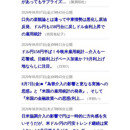
があってもサプライズ…
（陳満咲杜）
2026年08月07日(金)15時43分公開
口先の楽観論とは違って中東情勢は悪化し原油
反発、ドル円も158円台に戻しドル金利上昇で
の雇用統計
（持田有紀子）
2026年08月07日(金)09時11分公開
ドル円158円半ば！今晩米雇用統計→介入も一
応警戒。日銀利上げペース加速か？9月利上げ
地ならしに注目。
（ZERO）
2026年08月07日(金)06時45分公開
8月7日(金)■『為替介入の影響と更なる実施への
思惑』と『米国の雇用統計の発表』、そして
『米国の金融政策への思惑(利上…
（羊飼い）
2026年08月06日(木)17時00分公開
日米協調介入の影響で円は一時的に方向感を失
いそうだが、米ドル/円の円安トレンド継続は変