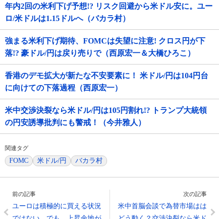
年内2回の米利下げ予想!? リスク回避から米ドル安に。ユー
ロ/米ドルは1.15ドルへ（バカラ村）
強まる米利下げ期待、FOMCは失望に注意! クロス円が下
落!? 豪ドル/円は戻り売りで（西原宏一＆大橋ひろこ）
香港のデモ拡大が新たな不安要素に！ 米ドル/円は104円台
に向けての下落過程（西原宏一）
米中交渉決裂なら米ドル/円は105円割れ!? トランプ大統領
の円安誘導批判にも警戒！（今井雅人）
関連タグ
FOMC
米ドル/円
バカラ村
前の記事
次の記事
ユーロは積極的に買える状況
米中首脳会談で為替市場はは
ではない。でも、上昇余地が
どう動く？交渉決裂なら米ド