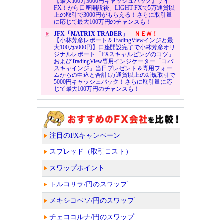
【最大100万3000円キャッシュバック】ザイ
FX！から口座開設後、LIGHT FXで5万通貨以
上の取引で3000円がもらえる！さらに取引量
に応じて最大100万円のチャンスも！
JFX「MATRIX TRADER」
ＮＥＷ！
【小林芳彦レポート＆TradingViewインジと最
大100万5000円】口座開設完了で小林芳彦オリ
ジナルレポート「FXスキャルピングのコツ」
およびTradingView専用インジケーター「コバ
スキャインジ」当日プレゼント＆専用フォー
ムからの申込と合計1万通貨以上の新規取引で
5000円キャッシュバック！さらに取引量に応
じて最大100万円のチャンスも！
注目のFXキャンペーン
スプレッド（取引コスト）
スワップポイント
トルコリラ/円のスワップ
メキシコペソ/円のスワップ
チェココルナ/円のスワップ