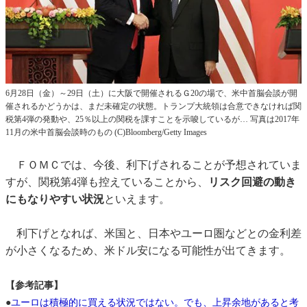
6月28日（金）～29日（土）に大阪で開催されるＧ20の場で、米中首脳会談が開
催されるかどうかは、まだ未確定の状態。トランプ大統領は合意できなければ関
税第4弾の発動や、25％以上の関税を課すことを示唆しているが… 写真は2017年
11月の米中首脳会談時のもの (C)Bloomberg/Getty Images
ＦＯＭＣでは、今後、利下げされることが予想されていま
すが、関税第4弾も控えていることから、
リスク回避の動き
にもなりやすい状況
といえます。
利下げとなれば、米国と、日本やユーロ圏などとの金利差
が小さくなるため、米ドル安になる可能性が出てきます。
【参考記事】
●
ユーロは積極的に買える状況ではない。でも、上昇余地があると考