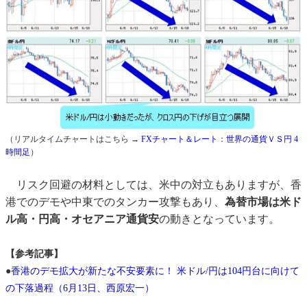
（リアルタイムチャートはこちら →
FXチャート＆レート：世界の通貨ＶＳ円 4
時間足
）
リスク回避の材料としては、米中の対立もありますが、香
港でのデモや中東でのタンカー攻撃もあり、
為替市場は米ド
ル高・円高・オセアニア通貨安
の動きとなっています。
【参考記事】
●
香港のデモ拡大が新たな不安要素に！ 米ドル/円は104円台に向けて
の下落過程（6月13日、西原宏一）