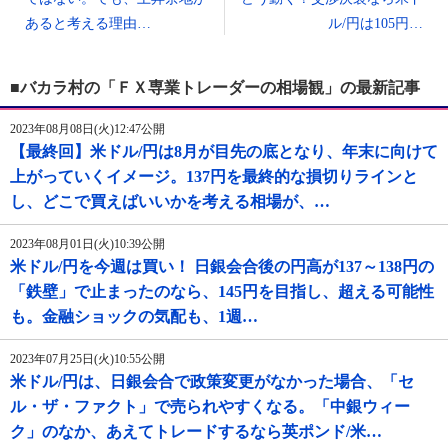
あると考える理由…
ル/円は105円…
■バカラ村の「ＦＸ専業トレーダーの相場観」の最新記事
2023年08月08日(火)12:47公開
【最終回】米ドル/円は8月が目先の底となり、年末に向けて
上がっていくイメージ。137円を最終的な損切りラインと
し、どこで買えばいいかを考える相場が、…
2023年08月01日(火)10:39公開
米ドル/円を今週は買い！ 日銀会合後の円高が137～138円の
「鉄壁」で止まったのなら、145円を目指し、超える可能性
も。金融ショックの気配も、1週…
2023年07月25日(火)10:55公開
米ドル/円は、日銀会合で政策変更がなかった場合、「セ
ル・ザ・ファクト」で売られやすくなる。「中銀ウィー
ク」のなか、あえてトレードするなら英ポンド/米…