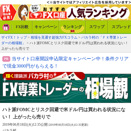
FX比較
キャンペーン
ランキング
スワップ
スプレッド
ザイFX！トップ
>
相場を見通す超強力FXコラム
>
バカラ村の「ＦＸ専業トレー
ダーの相場観」
> ハト派FOMCとリスク回避で米ドル/円は買われる状況にない！
上がったら売りで
当サイト口座開設申込限定キャンペーン中！条件クリア
で現金3000円がもらえる！
ハト派FOMCとリスク回避で米ドル/円は
買われる状況にな
い！ 上がったら売りで
2019年06月18日(火)12:35公開
[2019年06月18日(火)12:35更新]
バカラ村