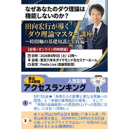
8月7日(金)■『為替介入の影響と更なる実施への
思惑』と『米国の雇用統計の発表』、そして
『米国の金融政策への思惑(利上げへの思惑に注
視)』に注目！(羊飼い)
米ドル/円は150円を試す展開に!? 米ドル高・円
安は終焉を迎え、2026年中に140円の大台打診
があってもサプライズではない！ 今回の介入は
成功するとみる(陳満咲杜)