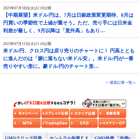
2023年07月18日(火)12:19公開
【中期展望】米ドル/円は、7月は日銀政策変更期待、8月は
円買いの季節性で上値が重そう。ただ、売り手には日米金
利差が厳しく、9月以降は「意外高」もあり…
2023年07月11日(火)11:24公開
米ドル/円、クロス円は戻り売りのチャートに！ 円高ととも
に進んだのは「腑に落ちない米ドル安」。米ドル/円が一番
売りやすい形に。豪ドル/円のチャート形…
>>最新記事一覧へ
GMOクリック証券
セントラル短資ＦＸ
GMO外貨 「外貨e