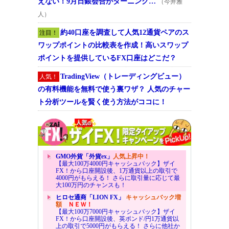
えない！9月日銀会合がターニング…
（今井雅
人）
約40口座を調査して人気12通貨ペアのス
注目！
ワップポイントの比較表を作成！高いスワップ
ポイントを提供しているFX口座はどこだ？
TradingView（トレーディングビュー）
人気！
の有料機能を無料で使う裏ワザ？ 人気のチャー
ト分析ツールを賢く使う方法がココに！
GMO外貨「外貨ex」
人気上昇中！
【最大100万4000円キャッシュバック】ザイ
FX！から口座開設後、1万通貨以上の取引で
4000円がもらえる！ さらに取引量に応じて最
大100万円のチャンスも！
ヒロセ通商「LION FX」
キャッシュバック増
額
ＮＥＷ！
【最大100万7000円キャッシュバック】ザイ
FX！から口座開設後、英ポンド/円1万通貨以
上の取引で5000円がもらえる！ さらに他社か