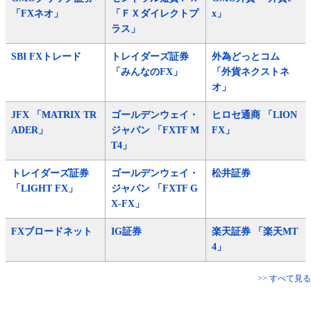
「FXネオ」
「ＦＸダイレクトプ
x」
ラス」
SBI FXトレード
トレイダーズ証券
外為どっとコム
「みんなのFX」
「外貨ネクストネ
オ」
JFX 「MATRIX TR
ゴールデンウェイ・
ヒロセ通商 「LION
ADER」
ジャパン 「FXTF M
FX」
T4」
トレイダーズ証券
ゴールデンウェイ・
松井証券
「LIGHT FX」
ジャパン 「FXTF G
X-FX」
FXブロードネット
IG証券
楽天証券 「楽天MT
4」
>> すべて見る