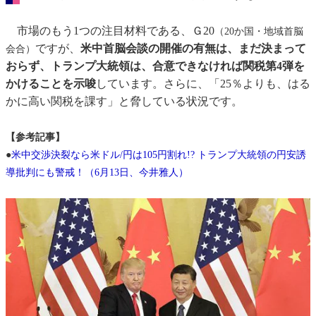
市場のもう1つの注目材料である、Ｇ20
（20か国・地域首脳
ですが、
米中首脳会談の開催の有無は、まだ決まって
会合）
おらず、トランプ大統領は、合意できなければ関税第4弾を
かけることを示唆
しています。さらに、「25％よりも、はる
かに高い関税を課す」と脅している状況です。
【参考記事】
●
米中交渉決裂なら米ドル/円は105円割れ!? トランプ大統領の円安誘
導批判にも警戒！（6月13日、今井雅人）