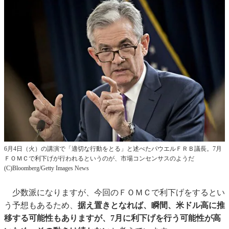
6月4日（火）の講演で「適切な行動をとる」と述べたパウエルＦＲＢ議長。7月
ＦＯＭＣで利下げが行われるというのが、市場コンセンサスのようだ
(C)Bloomberg/Getty Images News
少数派になりますが、今回のＦＯＭＣで利下げをするとい
う予想もあるため、
据え置きとなれば、瞬間、米ドル高に推
移する可能性もありますが、7月に利下げを行う可能性が高