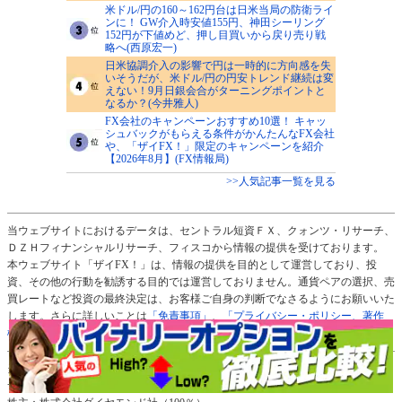
米ドル/円の160～162円台は日米当局の防衛ライ
ンに！ GW介入時安値155円、神田シーリング
152円が下値めど、押し目買いから戻り売り戦
略へ(西原宏一)
日米協調介入の影響で円は一時的に方向感を失
いそうだが、米ドル/円の円安トレンド継続は変
えない！9月日銀会合がターニングポイントと
なるか？(今井雅人)
FX会社のキャンペーンおすすめ10選！ キャッ
シュバックがもらえる条件がかんたんなFX会社
や、「ザイFX！」限定のキャンペーンを紹介
【2026年8月】(FX情報局)
>>人気記事一覧を見る
当ウェブサイトにおけるデータは、セントラル短資ＦＸ、クォンツ・リサーチ、
ＤＺＨフィナンシャルリサーチ、フィスコから情報の提供を受けております。
本ウェブサイト「ザイFX！」は、情報の提供を目的として運営しており、投
資、その他の行動を勧誘する目的では運営しておりません。通貨ペアの選択、売
買レートなど投資の最終決定は、お客様ご自身の判断でなさるようにお願いいた
します。さらに詳しいことは
「免責事項」
、
「プライバシー・ポリシー、著作
権」
のページをご確認ください。
当サイト「ザイFX！」の運営元：株式会社ダイヤモンド・フィナンシャル・リ
サーチ