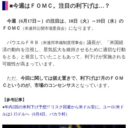
■今週はＦＯＭＣ。注目の利下げは…？
今週（6月17日～）の注目は、18日（火）～19日（水）の
ＦＯＭＣ
になります。
（米連邦公開市場委員会）
パウエルＦＲＢ
議長が、「米国経
（米連邦準備制度理事会）
済の動向を注視し、景気拡大を維持させるために適切な行動
をとる」と発言していたこともあって、利下げが実施される
可能性が高まっています。
ただ、
今回に関しては据え置きで、利下げは7月のＦＯＭ
Ｃというのが、市場のコンセンサス
となっています。
【参考記事】
●
年内2回の米利下げ予想!? リスク回避から米ドル安に。ユーロ/米ド
ルは1.15ドルへ（6月4日、バカラ村）