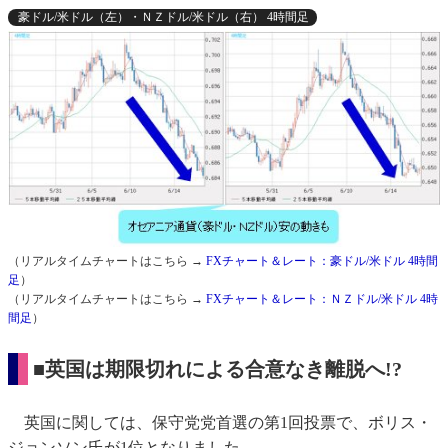
豪ドル/米ドル（左）・ＮＺドル/米ドル（右） 4時間足
（リアルタイムチャートはこちら →
FXチャート＆レート：豪ドル/米ドル 4時間
足
）
（リアルタイムチャートはこちら →
FXチャート＆レート：ＮＺドル/米ドル 4時
間足
）
■英国は期限切れによる合意なき離脱へ!?
英国に関しては、保守党党首選の第1回投票で、ボリス・
ジョンソン氏が1位となりました。