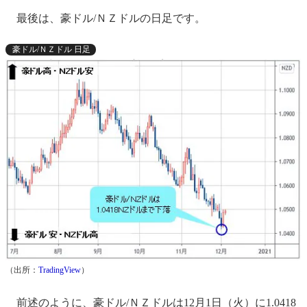
最後は、豪ドル/ＮＺドルの日足です。
豪ドル/ＮＺドル 日足
（出所：
TradingView
）
前述のように、豪ドル/ＮＺドルは12月1日（火）に1.0418