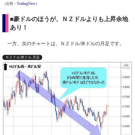
（出所：
TradingView
）
■豪ドルのほうが、ＮＺドルよりも上昇余地
あり！
一方、次のチャートは、ＮＺドル/米ドルの月足です。
ＮＺドル/米ドル 月足