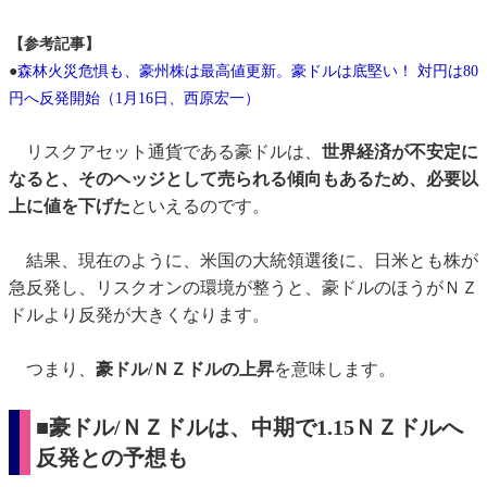
【参考記事】
●
森林火災危惧も、豪州株は最高値更新。豪ドルは底堅い！ 対円は80
円へ反発開始（1月16日、西原宏一）
リスクアセット通貨である豪ドルは、
世界経済が不安定に
なると、そのヘッジとして売られる傾向もあるため、必要以
上に値を下げた
といえるのです。
結果、現在のように、米国の大統領選後に、日米とも株が
急反発し、リスクオンの環境が整うと、豪ドルのほうがＮＺ
ドルより反発が大きくなります。
つまり、
豪ドル/ＮＺドルの上昇
を意味します。
■豪ドル/ＮＺドルは、中期で1.15ＮＺドルへ
反発との予想も