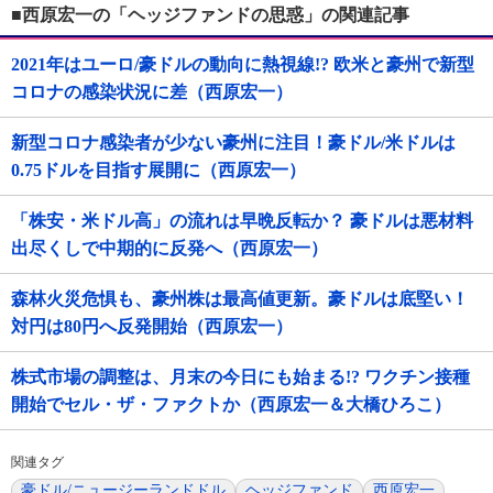
■西原宏一の「ヘッジファンドの思惑」の関連記事
2021年はユーロ/豪ドルの動向に熱視線!? 欧米と豪州で新型
コロナの感染状況に差（西原宏一）
新型コロナ感染者が少ない豪州に注目！豪ドル/米ドルは
0.75ドルを目指す展開に（西原宏一）
「株安・米ドル高」の流れは早晩反転か？ 豪ドルは悪材料
出尽くしで中期的に反発へ（西原宏一）
森林火災危惧も、豪州株は最高値更新。豪ドルは底堅い！
対円は80円へ反発開始（西原宏一）
株式市場の調整は、月末の今日にも始まる!? ワクチン接種
開始でセル・ザ・ファクトか（西原宏一＆大橋ひろこ）
関連タグ
豪ドル/ニュージーランドドル
ヘッジファンド
西原宏一