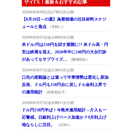
ザイFX！最新＆おすすめ記事
2026年08月09日(日)17時52分公開
【8月10日～の週】為替相場の注目材料スケジ
ュールと焦点
（羊飼い）
2026年08月07日(金)18時09分公開
米ドル/円は150円を試す展開に!? 米ドル高・円
安は終焉を迎え、2026年中に140円の大台打診
があってもサプライズ…
（陳満咲杜）
2026年08月07日(金)15時43分公開
口先の楽観論とは違って中東情勢は悪化し原油
反発、ドル円も158円台に戻しドル金利上昇で
の雇用統計
（持田有紀子）
2026年08月07日(金)09時11分公開
ドル円158円半ば！今晩米雇用統計→介入も一
応警戒。日銀利上げペース加速か？9月利上げ
地ならしに注目。
（ZERO）