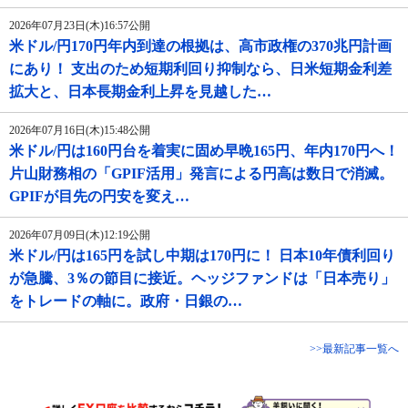
2026年07月23日(木)16:57公開
米ドル/円170円年内到達の根拠は、高市政権の370兆円計画
にあり！ 支出のため短期利回り抑制なら、日米短期金利差
拡大と、日本長期金利上昇を見越した…
2026年07月16日(木)15:48公開
米ドル/円は160円台を着実に固め早晩165円、年内170円へ！
片山財務相の「GPIF活用」発言による円高は数日で消滅。
GPIFが目先の円安を変え…
2026年07月09日(木)12:19公開
米ドル/円は165円を試し中期は170円に！ 日本10年債利回り
が急騰、3％の節目に接近。ヘッジファンドは「日本売り」
をトレードの軸に。政府・日銀の…
>>最新記事一覧へ