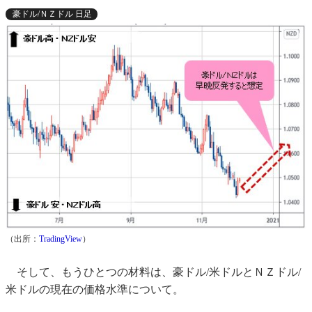
豪ドル/ＮＺドル 日足
（出所：
TradingView
）
そして、もうひとつの材料は、豪ドル/米ドルとＮＺドル/
米ドルの現在の価格水準について。