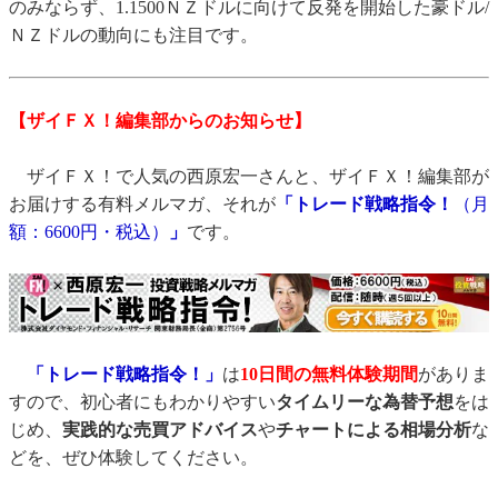
のみならず、1.1500ＮＺドルに向けて反発を開始した豪ドル/
ＮＺドルの動向にも注目です。
【ザイＦＸ！編集部からのお知らせ】
ザイＦＸ！で人気の西原宏一さんと、ザイＦＸ！編集部が
お届けする有料メルマガ、それが
「トレード戦略指令！
（月
額：6600円・税込）
」
です。
「トレード戦略指令！」
は
10日間の無料体験期間
がありま
すので、初心者にもわかりやすい
タイムリーな為替予想
をは
じめ、
実践的な売買アドバイス
や
チャートによる相場分析
な
どを、ぜひ体験してください。