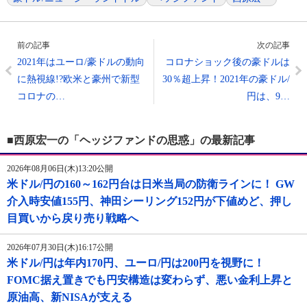
前の記事
次の記事
2021年はユーロ/豪ドルの動向
コロナショック後の豪ドルは
に熱視線!?欧米と豪州で新型
30％超上昇！2021年の豪ドル/
コロナの…
円は、9…
■西原宏一の「ヘッジファンドの思惑」の最新記事
2026年08月06日(木)13:20公開
米ドル/円の160～162円台は日米当局の防衛ラインに！ GW
介入時安値155円、神田シーリング152円が下値めど、押し
目買いから戻り売り戦略へ
2026年07月30日(木)16:17公開
米ドル/円は年内170円、ユーロ/円は200円を視野に！
FOMC据え置きでも円安構造は変わらず、悪い金利上昇と
原油高、新NISAが支える