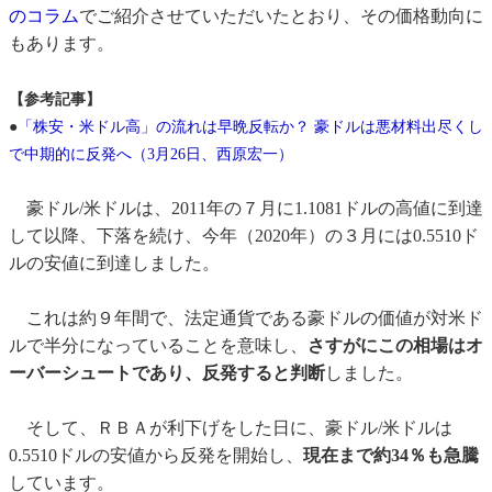
のコラム
でご紹介させていただいたとおり、その価格動向に
もあります。
【参考記事】
●
「株安・米ドル高」の流れは早晩反転か？ 豪ドルは悪材料出尽くし
で中期的に反発へ（3月26日、西原宏一）
豪ドル/米ドルは、2011年の７月に1.1081ドルの高値に到達
して以降、下落を続け、今年（2020年）の３月には0.5510ド
ルの安値に到達しました。
これは約９年間で、法定通貨である豪ドルの価値が対米ド
ルで半分になっていることを意味し、
さすがにこの相場はオ
ーバーシュートであり、反発すると判断
しました。
そして、ＲＢＡが利下げをした日に、豪ドル/米ドルは
0.5510ドルの安値から反発を開始し、
現在まで約34％も急騰
しています。