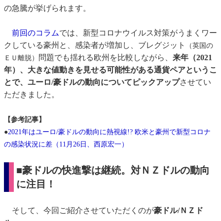
の急騰が挙げられます。
前回のコラム
では、新型コロナウイルス対策がうまくワー
クしている豪州と、感染者が増加し、ブレグジット
（英国の
問題でも揺れる欧州を比較しながら、
来年（2021
ＥＵ離脱）
年）、大きな値動きを見せる可能性がある通貨ペアというこ
とで、ユーロ/豪ドルの動向についてピックアップ
させてい
ただきました。
【参考記事】
●
2021年はユーロ/豪ドルの動向に熱視線!? 欧米と豪州で新型コロナ
の感染状況に差（11月26日、西原宏一）
■豪ドルの快進撃は継続。対ＮＺドルの動向
に注目！
そして、今回ご紹介させていただくのが
豪ドル/ＮＺド