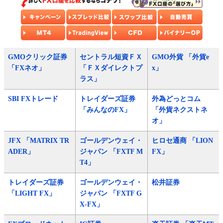
GMOクリック証券
セントラル短資ＦＸ
GMO外貨 「外貨e
「FXネオ」
「ＦＸダイレクトプ
x」
ラス」
SBI FXトレード
トレイダーズ証券
外為どっとコム
「みんなのFX」
「外貨ネクストネ
オ」
JFX 「MATRIX TR
ゴールデンウェイ・
ヒロセ通商 「LION
ADER」
ジャパン 「FXTF M
FX」
T4」
トレイダーズ証券
ゴールデンウェイ・
松井証券
「LIGHT FX」
ジャパン 「FXTF G
X-FX」