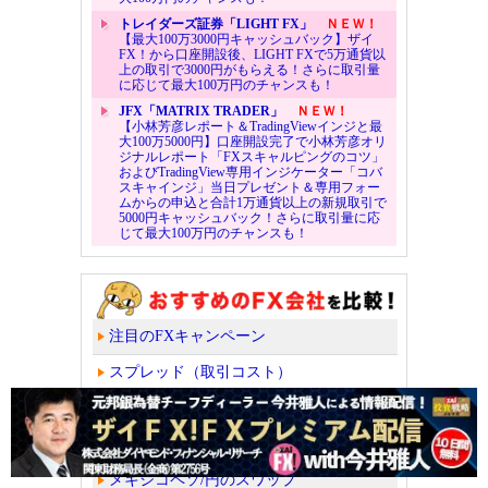
トレイダーズ証券「LIGHT FX」
ＮＥＷ！
【最大100万3000円キャッシュバック】ザイ
FX！から口座開設後、LIGHT FXで5万通貨以
上の取引で3000円がもらえる！さらに取引量
に応じて最大100万円のチャンスも！
JFX「MATRIX TRADER」
ＮＥＷ！
【小林芳彦レポート＆TradingViewインジと最
大100万5000円】口座開設完了で小林芳彦オリ
ジナルレポート「FXスキャルピングのコツ」
およびTradingView専用インジケーター「コバ
スキャインジ」当日プレゼント＆専用フォー
ムからの申込と合計1万通貨以上の新規取引で
5000円キャッシュバック！さらに取引量に応
じて最大100万円のチャンスも！
注目のFXキャンペーン
スプレッド（取引コスト）
スワップポイント
トルコリラ/円のスワップ
メキシコペソ/円のスワップ