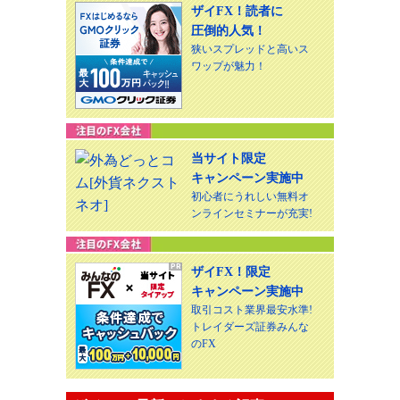
ザイFX！読者に
圧倒的人気！
狭いスプレッドと高いス
ワップが魅力！
当サイト限定
キャンペーン実施中
初心者にうれしい無料オ
ンラインセミナーが充実!
ザイFX！限定
キャンペーン実施中
取引コスト業界最安水準!
トレイダーズ証券みんな
のFX