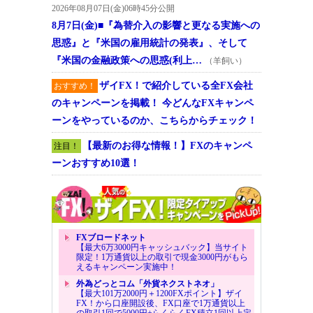
2026年08月07日(金)06時45分公開
8月7日(金)■『為替介入の影響と更なる実施への
思惑』と『米国の雇用統計の発表』、そして
『米国の金融政策への思惑(利上…
（羊飼い）
ザイFX！で紹介している全FX会社
おすすめ！
のキャンペーンを掲載！ 今どんなFXキャンペ
ーンをやっているのか、こちらからチェック！
【最新のお得な情報！】FXのキャンペ
注目！
ーンおすすめ10選！
FXブロードネット
【最大6万3000円キャッシュバック】当サイト
限定！1万通貨以上の取引で現金3000円がもら
えるキャンペーン実施中！
外為どっとコム「外貨ネクストネオ」
【最大101万2000円＋1200FXポイント】ザイ
FX！から口座開設後、FX口座で1万通貨以上
の取引1回で5000円+らくらくFX積立1回以上定