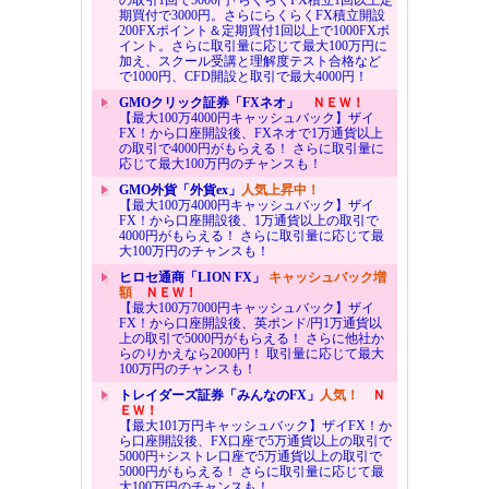
期買付で3000円。さらにらくらくFX積立開設
200FXポイント＆定期買付1回以上で1000FXポ
イント。さらに取引量に応じて最大100万円に
加え、スクール受講と理解度テスト合格など
で1000円、CFD開設と取引で最大4000円！
GMOクリック証券「FXネオ」
ＮＥＷ！
【最大100万4000円キャッシュバック】ザイ
FX！から口座開設後、FXネオで1万通貨以上
の取引で4000円がもらえる！ さらに取引量に
応じて最大100万円のチャンスも！
GMO外貨「外貨ex」
人気上昇中！
【最大100万4000円キャッシュバック】ザイ
FX！から口座開設後、1万通貨以上の取引で
4000円がもらえる！ さらに取引量に応じて最
大100万円のチャンスも！
ヒロセ通商「LION FX」
キャッシュバック増
額
ＮＥＷ！
【最大100万7000円キャッシュバック】ザイ
FX！から口座開設後、英ポンド/円1万通貨以
上の取引で5000円がもらえる！ さらに他社か
らのりかえなら2000円！ 取引量に応じて最大
100万円のチャンスも！
トレイダーズ証券「みんなのFX」
人気！
Ｎ
ＥＷ！
【最大101万円キャッシュバック】ザイFX！か
ら口座開設後、FX口座で5万通貨以上の取引で
5000円+シストレ口座で5万通貨以上の取引で
5000円がもらえる！ さらに取引量に応じて最
大100万円のチャンスも！