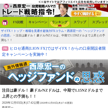
FX比較
キャンペーン
ランキング
スワップ
スプレッド
ザイFX！トップ
>
相場を見通す超強力FXコラム
>
西原宏一の「ヘッジファンド
の思惑」
> 注目は豪ドル！ 豪ドル/NZドルは、中期で1.15NZドルまで上昇との予
測も！！
ヒロセ通商[LION FX]ではザイFX！からの口座開設者限
定キャンペーンを実施中！
注目は豪ドル！ 豪ドル/NZドルは、中期で
1.15NZドルまで
上昇との予測も！！
2020年12月03日(木)17:42公開
[2020年12月03日(木)17:42更新]
西原宏一