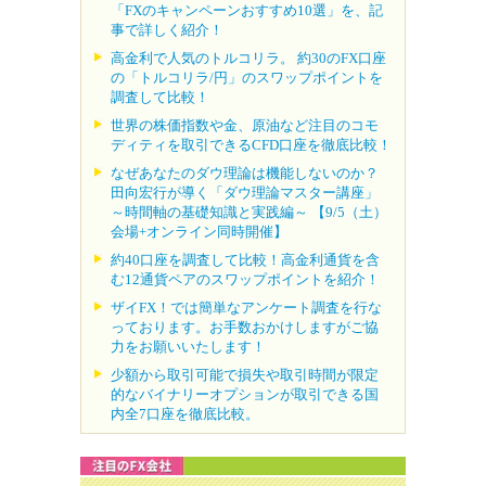
「FXのキャンペーンおすすめ10選」を、記
事で詳しく紹介！
高金利で人気のトルコリラ。 約30のFX口座
の「トルコリラ/円」のスワップポイントを
調査して比較！
世界の株価指数や金、原油など注目のコモ
ディティを取引できるCFD口座を徹底比較！
なぜあなたのダウ理論は機能しないのか？
田向宏行が導く「ダウ理論マスター講座」
～時間軸の基礎知識と実践編～ 【9/5（土）
会場+オンライン同時開催】
約40口座を調査して比較！高金利通貨を含
む12通貨ペアのスワップポイントを紹介！
ザイFX！では簡単なアンケート調査を行な
っております。お手数おかけしますがご協
力をお願いいたします！
少額から取引可能で損失や取引時間が限定
的なバイナリーオプションが取引できる国
内全7口座を徹底比較。