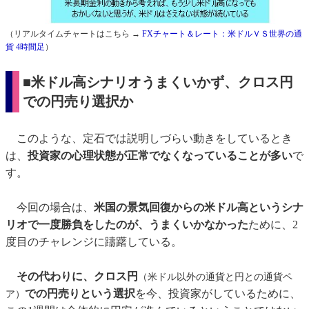
（リアルタイムチャートはこちら →
FXチャート＆レート：米ドルＶＳ世界の通
貨 4時間足
）
■米ドル高シナリオうまくいかず、クロス円
での円売り選択か
このような、定石では説明しづらい動きをしているとき
は、
投資家の心理状態が正常でなくなっていることが多い
で
す。
今回の場合は、
米国の景気回復からの米ドル高というシナ
リオで一度勝負をしたのが、うまくいかなかった
ために、2
度目のチャレンジに躊躇している。
その代わりに、クロス円
（米ドル以外の通貨と円との通貨ペ
での円売りという選択
を今、投資家がしているために、
ア）