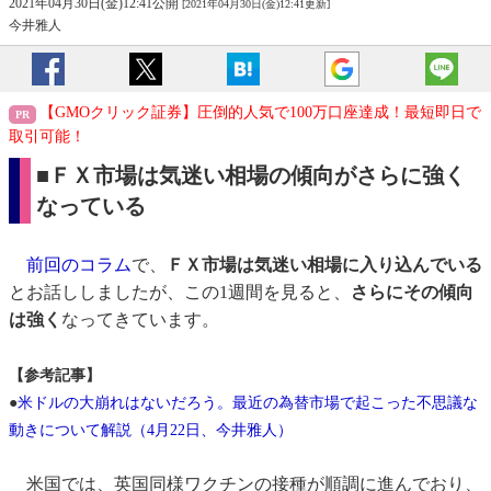
2021年04月30日(金)12:41公開
[2021年04月30日(金)12:41更新]
今井雅人
【GMOクリック証券】圧倒的人気で100万口座達成！最短即日で
取引可能！
■ＦＸ市場は気迷い相場の傾向がさらに強く
なっている
前回のコラム
で、
ＦＸ市場は気迷い相場に入り込んでいる
とお話ししましたが、この1週間を見ると、
さらにその傾向
は強く
なってきています。
【参考記事】
●
米ドルの大崩れはないだろう。最近の為替市場で起こった不思議な
動きについて解説（4月22日、今井雅人）
米国では、英国同様ワクチンの接種が順調に進んでおり、