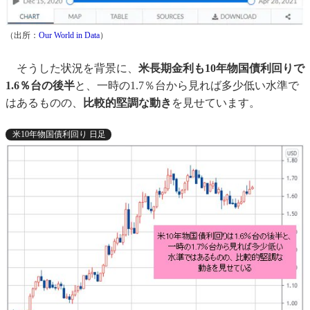
（出所：
Our World in Data
）
そうした状況を背景に、
米長期金利も10年物国債利回りで
1.6％台の後半
と、一時の1.7％台から見れば多少低い水準で
はあるものの、
比較的堅調な動き
を見せています。
米10年物国債利回り 日足