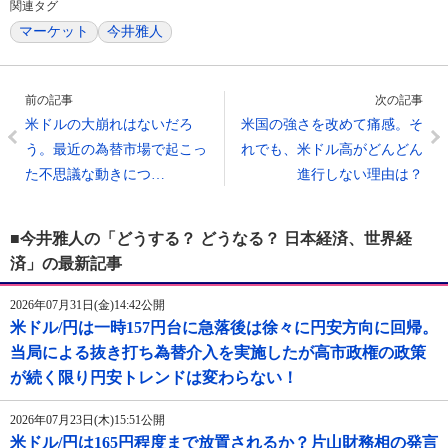
関連タグ
マーケット
今井雅人
前の記事
次の記事
米ドルの大崩れはないだろ
米国の強さを改めて痛感。そ
う。最近の為替市場で起こっ
れでも、米ドル高がどんどん
た不思議な動きにつ…
進行しない理由は？
■今井雅人の「どうする？ どうなる？ 日本経済、世界経
済」の最新記事
2026年07月31日(金)14:42公開
米ドル/円は一時157円台に急落後は徐々に円安方向に回帰。
当局による抜き打ち為替介入を実施したが高市政権の政策
が続く限り円安トレンドは変わらない！
2026年07月23日(木)15:51公開
米ドル/円は165円程度まで放置されるか？片山財務相の発言