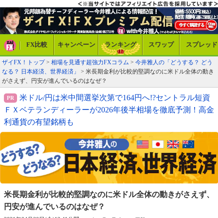
FX比較
キャンペーン
ランキング
スワップ
スプレッド
ザイFX！トップ
>
相場を見通す超強力FXコラム
>
今井雅人の「どうする？ どう
なる？ 日本経済、世界経済」
> 米長期金利が比較的堅調なのに米ドル全体の動き
がさえず、円安が進んでいるのはなぜ？
米ドル/円は米中間選挙次第で164円へ!?セントラル短資
ＦＸベテランディーラーが2026年後半相場を徹底予測！高金
利通貨の有望銘柄も
米長期金利が比較的堅調なのに米ドル全体の
動きがさえず、
円安が進んでいるのはなぜ？