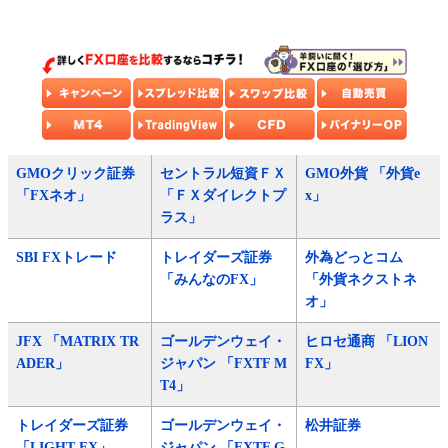
GMOクリック証券
セントラル短資ＦＸ
GMO外貨 「外貨e
「FXネオ」
「ＦＸダイレクトプ
x」
ラス」
SBI FXトレード
トレイダーズ証券
外為どっとコム
「みんなのFX」
「外貨ネクストネ
オ」
JFX 「MATRIX TR
ゴールデンウェイ・
ヒロセ通商 「LION
ADER」
ジャパン 「FXTF M
FX」
T4」
トレイダーズ証券
ゴールデンウェイ・
松井証券
「LIGHT FX」
ジャパン 「FXTF G