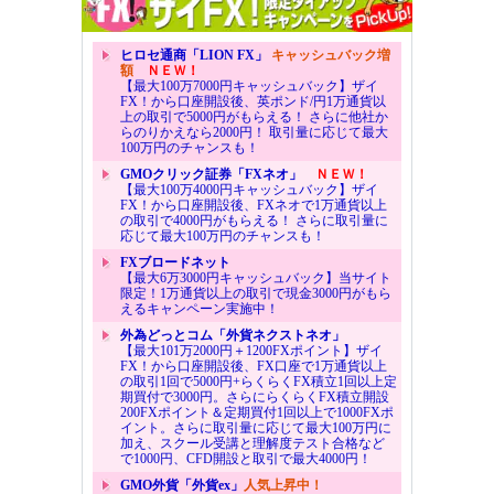
ヒロセ通商「LION FX」
キャッシュバック増
額
ＮＥＷ！
【最大100万7000円キャッシュバック】ザイ
FX！から口座開設後、英ポンド/円1万通貨以
上の取引で5000円がもらえる！ さらに他社か
らのりかえなら2000円！ 取引量に応じて最大
100万円のチャンスも！
GMOクリック証券「FXネオ」
ＮＥＷ！
【最大100万4000円キャッシュバック】ザイ
FX！から口座開設後、FXネオで1万通貨以上
の取引で4000円がもらえる！ さらに取引量に
応じて最大100万円のチャンスも！
FXブロードネット
【最大6万3000円キャッシュバック】当サイト
限定！1万通貨以上の取引で現金3000円がもら
えるキャンペーン実施中！
外為どっとコム「外貨ネクストネオ」
【最大101万2000円＋1200FXポイント】ザイ
FX！から口座開設後、FX口座で1万通貨以上
の取引1回で5000円+らくらくFX積立1回以上定
期買付で3000円。さらにらくらくFX積立開設
200FXポイント＆定期買付1回以上で1000FXポ
イント。さらに取引量に応じて最大100万円に
加え、スクール受講と理解度テスト合格など
で1000円、CFD開設と取引で最大4000円！
GMO外貨「外貨ex」
人気上昇中！