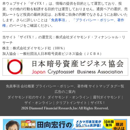
本ウェブサイト「ザイFX！」は、情報の提供を目的として運営しており、投
資、その他の行動を勧誘する目的では運営しておりません。通貨ペアの選択、売
買レートなど投資の最終決定は、お客様ご自身の判断でなさるようにお願いいた
します。さらに詳しいことは
「免責事項」
、
「プライバシー・ポリシー、著作
権」
のページをご確認ください。
当サイト「ザイFX！」の運営元：株式会社ダイヤモンド・フィナンシャル・リ
サーチ
株主：株式会社ダイヤモンド社（100％）
加入協会：一般社団法人日本暗号資産ビジネス協会（ＪＣＢＡ）
免責事項
会社概要
プライバシー・ポリシー、著作権
サイトマップ
タグ一覧
広告のご案内
ダイヤモンド社のサイト
ダイヤモンド・オンライン
|
週刊ダイヤモンド
|
ザイ・オンライン
|
クリプトインサイト
|
ザイFX！
2026 Diamond Financial Research,Inc All Rights Reserved.