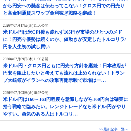
から円安への懸念は伝わってこない！クロス円での円売り
と高金利通貨スワップ金利稼ぎ戦略を継続！
2026年07月17日(金)11:06公開
米ドル/円は米CPI後も崩れず165円が市場のひとつのメド
に！円売り優勢は続くのか、値動きが安定したトルコリラ/
円を人生初の試し買い
2026年07月09日(木)11:00公開
米ドル/円・クロス円ともに円売り方針を継続！日本政府が
円安を阻止したいと考えても流れは止められない！トラン
プ大統領がイランへの攻撃再開示唆で市場は一…
2026年07月03日(金)10:57公開
米ドル/円は160～163円程度を意識しながら160円台は確実に
拾う戦略で臨みたい。レンジトレードなら米ドル/円がやり
やすい。勇気のある人はトルコリ…
>>最新記事一覧へ