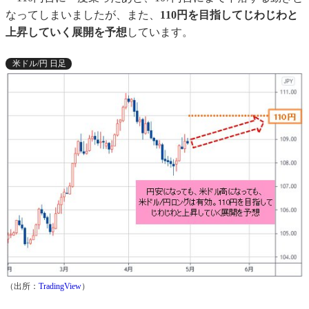
なってしまいましたが、また、
110円を目指してじわじわと
上昇していく展開を予想
しています。
米ドル/円 日足
（出所：
TradingView
）