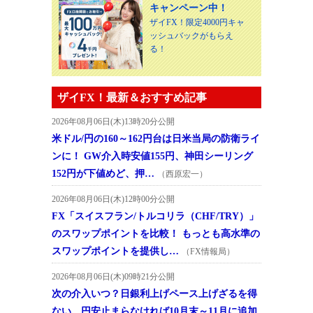
キャンペーン中！
ザイFX！限定4000円キャ
ッシュバックがもらえ
る！
ザイFX！最新＆おすすめ記事
2026年08月06日(木)13時20分公開
米ドル/円の160～162円台は日米当局の防衛ライ
ンに！ GW介入時安値155円、神田シーリング
152円が下値めど、押…
（西原宏一）
2026年08月06日(木)12時00分公開
FX「スイスフラン/トルコリラ（CHF/TRY）」
のスワップポイントを比較！ もっとも高水準の
スワップポイントを提供し…
（FX情報局）
2026年08月06日(木)09時21分公開
次の介入いつ？日銀利上げペース上げざるを得
ない。円安止まらなければ10月末～11月に追加