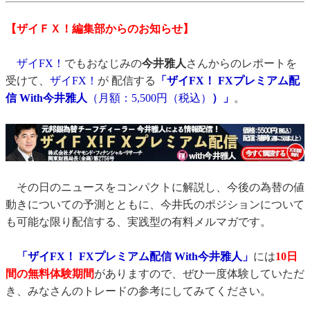
【ザイＦＸ！編集部からのお知らせ】
ザイFX！
でもおなじみの
今井雅人
さんからのレポートを
受けて、
ザイFX！
が 配信する
「ザイFX！ FXプレミアム配
信 With今井雅人
（月額：5,500円（税込）
）」
。
その日のニュースをコンパクトに解説し、今後の為替の値
動きについての予測とともに、今井氏のポジションについて
も可能な限り配信する、実践型の有料メルマガです。
「ザイFX！ FXプレミアム配信 With今井雅人」
には
10日
間の無料体験期間
がありますので、ぜひ一度体験していただ
き、みなさんのトレードの参考にしてみてください。