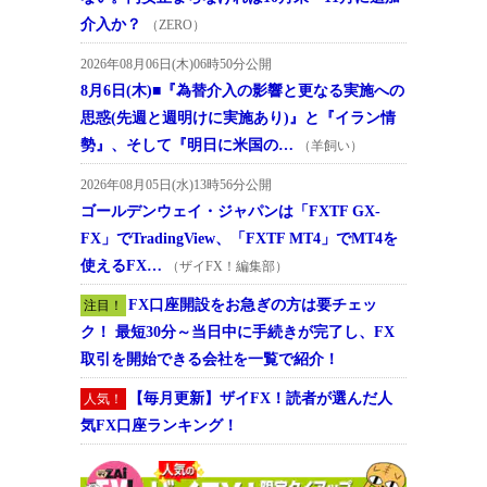
介入か？
（ZERO）
2026年08月06日(木)06時50分公開
8月6日(木)■『為替介入の影響と更なる実施への
思惑(先週と週明けに実施あり)』と『イラン情
勢』、そして『明日に米国の…
（羊飼い）
2026年08月05日(水)13時56分公開
ゴールデンウェイ・ジャパンは「FXTF GX-
FX」でTradingView、「FXTF MT4」でMT4を
使えるFX…
（ザイFX！編集部）
FX口座開設をお急ぎの方は要チェッ
注目！
ク！ 最短30分～当日中に手続きが完了し、FX
取引を開始できる会社を一覧で紹介！
【毎月更新】ザイFX！読者が選んだ人
人気！
気FX口座ランキング！