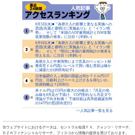
8月5日(水)■『為替介入の影響と更なる実施への
思惑(先週と週明けに実施あり)』と『イラン情
勢』、そして『米国のADP雇用統計とISM非製
造業指数の発表』に注目！(羊飼い)
8月6日(木)■『為替介入の影響と更なる実施への
思惑(先週と週明けに実施あり)』と『イラン情
勢』、そして『明日に米国の雇用統計の発表を
控える点』に注目！(羊飼い)
為替介入と中東情勢にまで言及のベッセント財
務長官ドル円高いレベルで買い進む意欲は確か
に減退だが(持田有紀子)
日米協調介入→米国の国益は何か？ドル円157
円台。日銀利上げペース上げざるを得ないか。
投資戦略は？(ZERO)
米ドル/円は155円が最大の分岐点！ 7月足の包
み線を8月足が下抜け、155円割れなら月足ダウ
理論が下向き転換！ 下値目処は高市総裁誕生時
の147円の窓(田向宏行)
>>人気記事一覧を見る
当ウェブサイトにおけるデータは、セントラル短資ＦＸ、クォンツ・リサーチ、
ＤＺＨフィナンシャルリサーチ、フィスコから情報の提供を受けております。