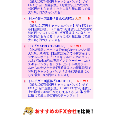
【最大100万4000円キャッシュバック】ザイ
FX！から口座開設後、1万通貨以上の取引で
4000円がもらえる！ さらに取引量に応じて最
大100万円のチャンスも！
トレイダーズ証券「みんなのFX」
人気！
Ｎ
ＥＷ！
【最大101万円キャッシュバック】ザイFX！か
ら口座開設後、FX口座で5万通貨以上の取引で
5000円+シストレ口座で5万通貨以上の取引で
5000円がもらえる！ さらに取引量に応じて最
大100万円のチャンスも！
JFX「MATRIX TRADER」
ＮＥＷ！
【小林芳彦レポート＆TradingViewインジと最
大100万5000円】口座開設完了で小林芳彦オリ
ジナルレポート「FXスキャルピングのコツ」
およびTradingView専用インジケーター「コバ
スキャインジ」当日プレゼント＆専用フォー
ムからの申込と合計1万通貨以上の新規取引で
5000円キャッシュバック！さらに取引量に応
じて最大100万円のチャンスも！
トレイダーズ証券「LIGHT FX」
ＮＥＷ！
【最大100万3000円キャッシュバック】ザイ
FX！から口座開設後、LIGHT FXで5万通貨以
上の取引で3000円がもらえる！さらに取引量
に応じて最大100万円のチャンスも！