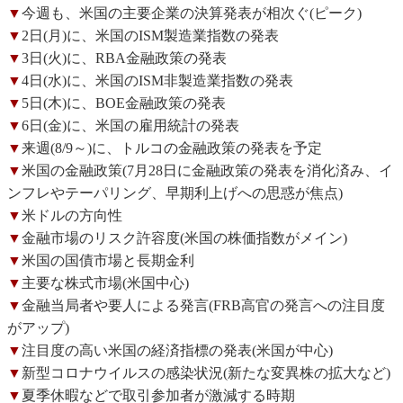
▼
今週も、米国の主要企業の決算発表が相次ぐ(ピーク)
▼
2日(月)に、米国のISM製造業指数の発表
▼
3日(火)に、RBA金融政策の発表
▼
4日(水)に、米国のISM非製造業指数の発表
▼
5日(木)に、BOE金融政策の発表
▼
6日(金)に、米国の雇用統計の発表
▼
来週(8/9～)に、トルコの金融政策の発表を予定
▼
米国の金融政策(7月28日に金融政策の発表を消化済み、イ
ンフレやテーパリング、早期利上げへの思惑が焦点)
▼
米ドルの方向性
▼
金融市場のリスク許容度(米国の株価指数がメイン)
▼
米国の国債市場と長期金利
▼
主要な株式市場(米国中心)
▼
金融当局者や要人による発言(FRB高官の発言への注目度
がアップ)
▼
注目度の高い米国の経済指標の発表(米国が中心)
▼
新型コロナウイルスの感染状況(新たな変異株の拡大など)
▼
夏季休暇などで取引参加者が激減する時期