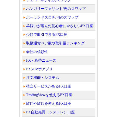
チェココルナ/円のスワップ
ハンガリーフォリント/円のスワップ
ポーランドズロチ/円のスワップ
羊飼いが選んだ初心者にやさしいFX口座
少額で取引できるFX口座
取扱通貨ペア数や取引量ランキング
会社の信頼性
FX・為替ニュース
FXスマホアプリ
注文機能・システム
積立サービスがあるFX口座
TradingViewを使えるFX口座
MT4やMT5を使えるFX口座
FX自動売買（シストレ）口座