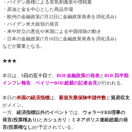
・バイデン政権による景気刺激策や増税案
・原油と金を中心とした商品市場
・欧州の金融政策(7月22日に金融政策発表を消化済み)
・バイデン米大統領の発言
・米中対立の悪化や米国による中国排除の動き
・日本の金融政策(7月16日に金融政策発表を消化済み)
などが重要となる。
★★★
本日は、
5日の五十日
で、
BOE金融政策の発表
と
BOE四半期
インフレ報告
、
ベイリーBOE総裁の記者会見
が行われる。
本日の
米国の経済指標
は、
新規失業保険申請件数
と
貿易収支
がメイン。
一方、
経済指標以外のイベント
では、
ウォラーFRB理事の
発言(投票権あり)
と
カシュカリ：ミネアポリス連銀総裁の発
言(投票権なし)
が予定されている。