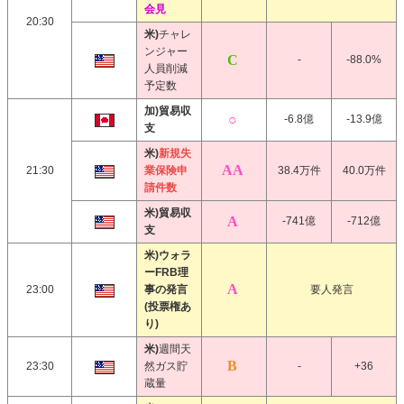
会見
20:30
米)
チャレ
ンジャー
-
-88.0%
人員削減
予定数
加)貿易収
-6.8億
-13.9億
支
米)
新規失
21:30
業保険申
38.4万件
40.0万件
請件数
米)貿易収
-741億
-712億
支
米)ウォラ
ーFRB理
23:00
事の発言
要人発言
(投票権あ
り)
米)
週間天
23:30
然ガス貯
-
+36
蔵量