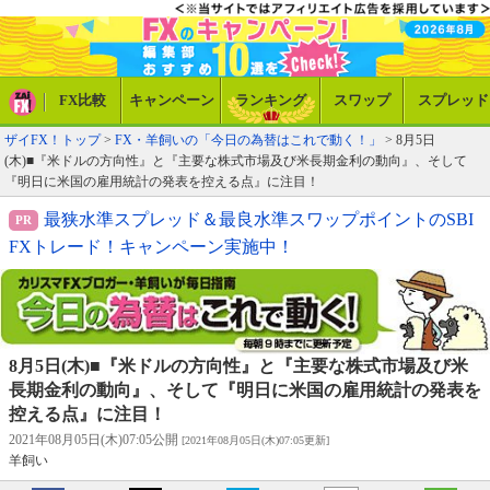
FX比較
キャンペーン
ランキング
スワップ
スプレッド
ザイFX！トップ
>
FX・羊飼いの「今日の為替はこれで動く！」
> 8月5日
(木)■『米ドルの方向性』と『主要な株式市場及び米長期金利の動向』、そして
『明日に米国の雇用統計の発表を控える点』に注目！
最狭水準スプレッド＆最良水準スワップポイントのSBI
FXトレード！キャンペーン実施中！
8月5日(木)■『米ドルの方向性』と『主要な株式市場及び米
長期金利の動向』、そして『明日に米国の雇用統計の発表を
控える点』に注目！
2021年08月05日(木)07:05公開
[2021年08月05日(木)07:05更新]
羊飼い