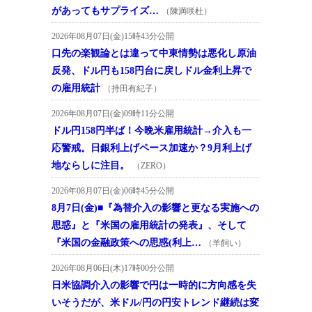
があってもサプライズ…
（陳満咲杜）
2026年08月07日(金)15時43分公開
口先の楽観論とは違って中東情勢は悪化し原油
反発、ドル円も158円台に戻しドル金利上昇で
の雇用統計
（持田有紀子）
2026年08月07日(金)09時11分公開
ドル円158円半ば！今晩米雇用統計→介入も一
応警戒。日銀利上げペース加速か？9月利上げ
地ならしに注目。
（ZERO）
2026年08月07日(金)06時45分公開
8月7日(金)■『為替介入の影響と更なる実施への
思惑』と『米国の雇用統計の発表』、そして
『米国の金融政策への思惑(利上…
（羊飼い）
2026年08月06日(木)17時00分公開
日米協調介入の影響で円は一時的に方向感を失
いそうだが、米ドル/円の円安トレンド継続は変