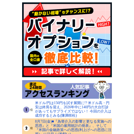
米ドル/円は150円を試す展開に!? 米ドル高・円
安は終焉を迎え、2026年中に140円の大台打診
があってもサプライズではない！ 今回の介入は
成功するとみる(陳満咲杜)
8月7日(金)■『為替介入の影響と更なる実施への
思惑』と『米国の雇用統計の発表』、そして
『米国の金融政策への思惑(利上げへの思惑に注
視)』に注目！(羊飼い)