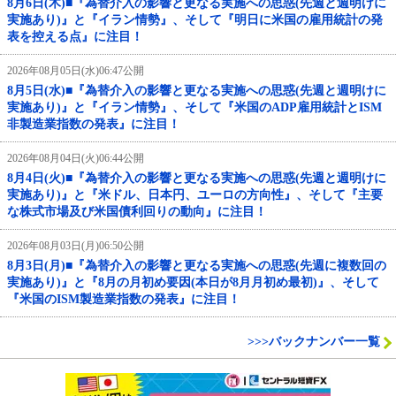
8月6日(木)■『為替介入の影響と更なる実施への思惑(先週と週明けに
実施あり)』と『イラン情勢』、そして『明日に米国の雇用統計の発
表を控える点』に注目！
2026年08月05日(水)06:47公開
8月5日(水)■『為替介入の影響と更なる実施への思惑(先週と週明けに
実施あり)』と『イラン情勢』、そして『米国のADP雇用統計とISM
非製造業指数の発表』に注目！
2026年08月04日(火)06:44公開
8月4日(火)■『為替介入の影響と更なる実施への思惑(先週と週明けに
実施あり)』と『米ドル、日本円、ユーロの方向性』、そして『主要
な株式市場及び米国債利回りの動向』に注目！
2026年08月03日(月)06:50公開
8月3日(月)■『為替介入の影響と更なる実施への思惑(先週に複数回の
実施あり)』と『8月の月初め要因(本日が8月月初め最初)』、そして
『米国のISM製造業指数の発表』に注目！
>>>バックナンバー一覧