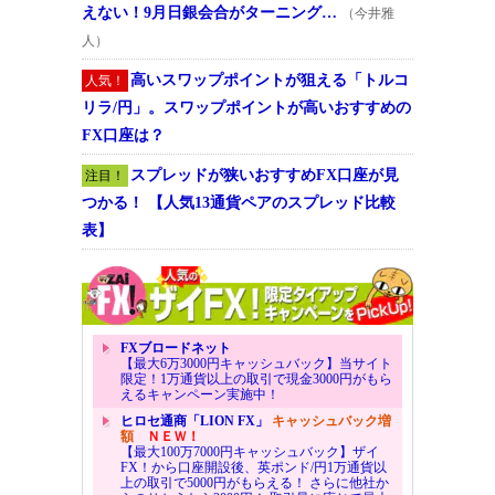
えない！9月日銀会合がターニング…
（今井雅
人）
高いスワップポイントが狙える「トルコ
人気！
リラ/円」。スワップポイントが高いおすすめの
FX口座は？
スプレッドが狭いおすすめFX口座が見
注目！
つかる！ 【人気13通貨ペアのスプレッド比較
表】
FXブロードネット
【最大6万3000円キャッシュバック】当サイト
限定！1万通貨以上の取引で現金3000円がもら
えるキャンペーン実施中！
ヒロセ通商「LION FX」
キャッシュバック増
額
ＮＥＷ！
【最大100万7000円キャッシュバック】ザイ
FX！から口座開設後、英ポンド/円1万通貨以
上の取引で5000円がもらえる！ さらに他社か