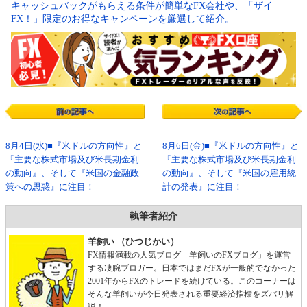
キャッシュバックがもらえる条件が簡単なFX会社や、「ザイ
FX！」限定のお得なキャンペーンを厳選して紹介。
8月4日(水)■『米ドルの方向性』と
8月6日(金)■『米ドルの方向性』と
『主要な株式市場及び米長期金利
『主要な株式市場及び米長期金利
の動向』、そして『米国の金融政
の動向』、そして『米国の雇用統
策への思惑』に注目！
計の発表』に注目！
執筆者紹介
羊飼い （ひつじかい）
FX情報満載の人気ブログ「羊飼いのFXブログ」を運営
する凄腕ブロガー。日本ではまだFXが一般的でなかった
2001年からFXのトレードを続けている。このコーナーは
そんな羊飼いが今日発表される重要経済指標をズバリ解
説！