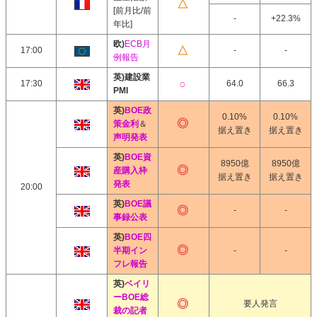
[前月比/前
-
+22.3%
年比]
欧)
ECB月
17:00
-
-
例報告
英)建設業
17:30
64.0
66.3
PMI
英)
BOE政
0.10%
0.10%
策金利
＆
据え置き
据え置き
声明発表
英)
BOE資
8950億
8950億
産購入枠
据え置き
据え置き
発表
20:00
英)
BOE議
-
-
事録公表
英)
BOE四
半期イン
-
-
フレ報告
英)
ベイリ
ーBOE総
要人発言
裁の記者