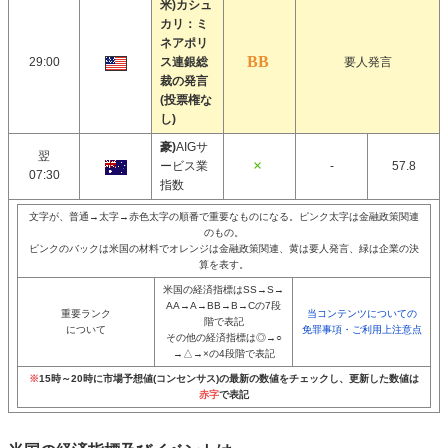
米)カシュ
カリ：ミ
ネアポリ
29:00
ス連銀総
要人発言
裁の発言
(投票権な
し)
豪)
AIGサ
翌
ービス業
-
57.8
07:30
指数
文字が、普通→太字→赤色太字の順番で重要なものになる。ピンク太字は金融政策関連
のもの。
ピンクのバックは米国の材料でオレンジは金融政策関連、黄は要人発言、緑は企業の決
算を表す。
米国の経済指標はSS→S→
AA→A→BB→B→Cの7段
重要ランク
当コンテンツについての
階で表記
について
免罪事項・ご利用上注意点
その他の経済指標は◎→○
→△→×の4段階で表記
※
15時～20時に市場予想値(コンセンサス)の最新の数値をチェックし、更新した数値は
赤字
で表記