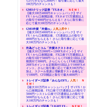
らのりかえなら2000円！ 取引量に応じて最大
100万円のチャンスも！
GMOクリック証券「FXネオ」
ＮＥＷ！
【最大100万4000円キャッシュバック】ザイ
FX！から口座開設後、FXネオで1万通貨以上
の取引で4000円がもらえる！ さらに取引量に
応じて最大100万円のチャンスも！
GMO外貨「外貨ex」
人気上昇中！
【最大100万4000円キャッシュバック】ザイ
FX！から口座開設後、1万通貨以上の取引で
4000円がもらえる！ さらに取引量に応じて最
大100万円のチャンスも！
外為どっとコム「外貨ネクストネオ」
【最大101万2000円＋1200FXポイント】ザイ
FX！から口座開設後、FX口座で1万通貨以上
の取引1回で5000円+らくらくFX積立1回以上定
期買付で3000円。さらにらくらくFX積立開設
200FXポイント＆定期買付1回以上で1000FXポ
イント。さらに取引量に応じて最大100万円に
加え、スクール受講と理解度テスト合格など
で1000円、CFD開設と取引で最大4000円！
トレイダーズ証券「みんなのFX」
人気！
Ｎ
ＥＷ！
【最大101万円キャッシュバック】ザイFX！か
ら口座開設後、FX口座で5万通貨以上の取引で
5000円+シストレ口座で5万通貨以上の取引で
5000円がもらえる！ さらに取引量に応じて最
大100万円のチャンスも！
トレイダーズ証券「LIGHT FX」
ＮＥＷ！