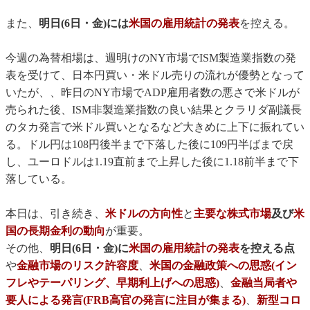
また、
明日(6日・金)には
米国の雇用統計の発表
を控える。
今週の為替相場は、週明けのNY市場でISM製造業指数の発
表を受けて、日本円買い・米ドル売りの流れが優勢となって
いたが、、昨日のNY市場でADP雇用者数の悪さで米ドルが
売られた後、ISM非製造業指数の良い結果とクラリダ副議長
のタカ発言で米ドル買いとなるなど大きめに上下に振れてい
る。ドル円は108円後半まで下落した後に109円半ばまで戻
し、ユーロドルは1.19直前まで上昇した後に1.18前半まで下
落している。
本日は、引き続き、
米ドルの方向性
と
主要な株式市場
及び
米
国の長期金利の動向
が重要。
その他、
明日(6日・金)に
米国の雇用統計の発表
を控える点
や
金融市場のリスク許容度
、
米国の金融政策への思惑(イン
フレやテーパリング、早期利上げへの思惑)
、
金融当局者や
要人による発言(FRB高官の発言に注目が集まる)
、
新型コロ