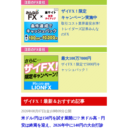
ザイFX！限定
キャンペーン実施中
取引コスト業界最安水準!
トレイダーズ証券みんな
のFX
最大100万7000円
ザイFX！限定で5000円キ
ャッシュバック！
ザイFX！最新＆おすすめ記事
2026年08月07日(金)18時09分公開
米ドル/円は150円を試す展開に!? 米ドル高・円
安は終焉を迎え、2026年中に140円の大台打診