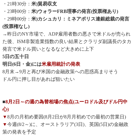
・21時30分：
米)貿易収支
・23時00分：
米)ウォラーFRB理事の発言(投票権あり)
・29時00分：
米)カシュカリ：ミネアポリス連銀総裁の発言
(投票権なし)
→昨日のNY市場で、ADP雇用者数の悪さで米ドルが売られ
た後、ISM非製造業指数の良い結果とクラリダ副議長のタカ
発言で米ドル買いとなるなど大きめに上下
5日の五十日
明日(6日・金)には
米雇用統計の発表
8月末→9月と再び米国の金融政策への思惑高まりそう
ドル円に押し目があれば狙いたい
■
8月2日～の週の為替相場の焦点(ユーロドル及びドル円中
心)
▼
8月の月初め要因(8月2日が8月月初めでの最初の営業日)
▼
今週(8/2～)に、オーストラリア(3日)、英国(5日)の金融政
策の発表を予定