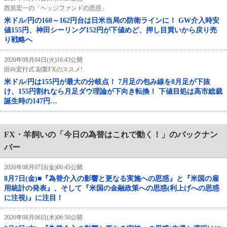
西原宏一の「ヘッジファンドの思惑」
米ドル/円の160～162円台は日米当局の防衛ラインに！ GW介入時安
値155円、神田シーリング152円が下値めど、押し目買いから戻り売
り戦略へ
2026年08月04日(火)16:43公開
田向宏行式 副業FXのススメ!
米ドル/円は155円が最大の分岐点！ 7月足の包み線を8月足が下抜
け、155円割れなら月足ダウ理論が下向き転換！ 下値目処は高市総裁
誕生時の147円…
FX・羊飼いの「今日の為替はこれで動く！」のバックナン
バー
2026年08月07日(金)06:45公開
8月7日(金)■『為替介入の影響と更なる実施への思惑』と『米国の雇
用統計の発表』、そして『米国の金融政策への思惑(利上げへの思惑
に注視)』に注目！
2026年08月06日(木)06:50公開