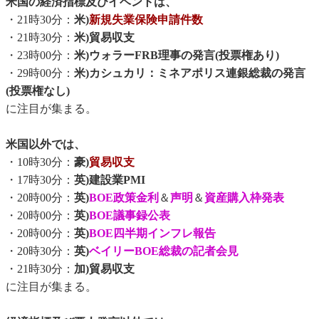
米国の経済指標及びイベントは、
・21時30分：
米)
新規失業保険申請件数
・21時30分：
米)貿易収支
・23時00分：
米)ウォラーFRB理事の発言(投票権あり)
・29時00分：
米)カシュカリ：ミネアポリス連銀総裁の発言
(投票権なし)
に注目が集まる。
米国以外では、
・10時30分：
豪)
貿易収支
・17時30分：
英)建設業PMI
・20時00分：
英)
BOE政策金利
＆
声明
＆
資産購入枠発表
・20時00分：
英)
BOE議事録公表
・20時00分：
英)
BOE四半期インフレ報告
・20時30分：
英)
ベイリーBOE総裁の記者会見
・21時30分：
加)貿易収支
に注目が集まる。