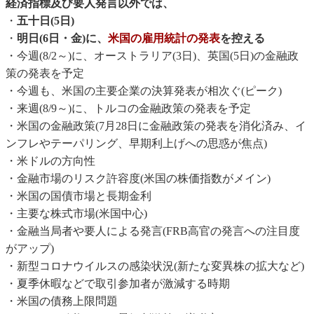
経済指標及び要人発言以外では、
・
五十日(5日)
・
明日(6日・金)に、
米国の雇用統計の発表
を控える
・今週(8/2～)に、オーストラリア(3日)、英国(5日)の金融政
策の発表を予定
・今週も、米国の主要企業の決算発表が相次ぐ(ピーク)
・来週(8/9～)に、トルコの金融政策の発表を予定
・米国の金融政策(7月28日に金融政策の発表を消化済み、イ
ンフレやテーパリング、早期利上げへの思惑が焦点)
・米ドルの方向性
・金融市場のリスク許容度(米国の株価指数がメイン)
・米国の国債市場と長期金利
・主要な株式市場(米国中心)
・金融当局者や要人による発言(FRB高官の発言への注目度
がアップ)
・新型コロナウイルスの感染状況(新たな変異株の拡大など)
・夏季休暇などで取引参加者が激減する時期
・米国の債務上限問題