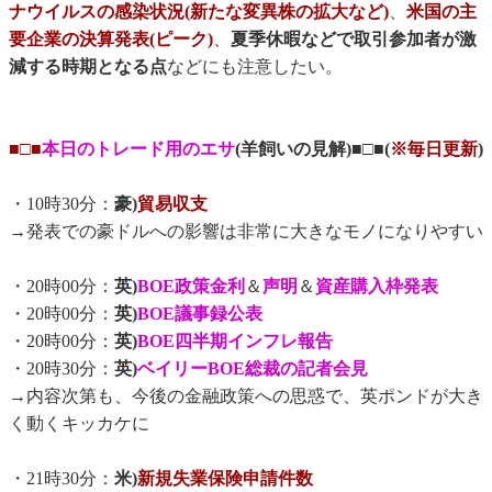
ナウイルスの感染状況(新たな変異株の拡大など)
、
米国の主
要企業の決算発表(ピーク)
、
夏季休暇などで取引参加者が激
減する時期となる点
などにも注意したい。
■□■
本日のトレード用のエサ
(羊飼いの見解)■□■(
※毎日更新
)
・10時30分：
豪)
貿易収支
→発表での豪ドルへの影響は非常に大きなモノになりやすい
・20時00分：
英)
BOE政策金利
＆
声明
＆
資産購入枠発表
・20時00分：
英)
BOE議事録公表
・20時00分：
英)
BOE四半期インフレ報告
・20時30分：
英)
ベイリーBOE総裁の記者会見
→内容次第も、今後の金融政策への思惑で、英ポンドが大き
く動くキッカケに
・21時30分：
米)
新規失業保険申請件数