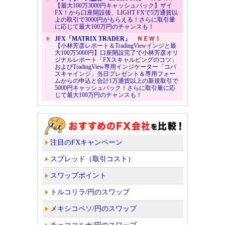
【最大100万3000円キャッシュバック】ザイ
FX！から口座開設後、LIGHT FXで5万通貨以
上の取引で3000円がもらえる！さらに取引量
に応じて最大100万円のチャンスも！
JFX「MATRIX TRADER」
ＮＥＷ！
【小林芳彦レポート＆TradingViewインジと最
大100万5000円】口座開設完了で小林芳彦オリ
ジナルレポート「FXスキャルピングのコツ」
およびTradingView専用インジケーター「コバ
スキャインジ」当日プレゼント＆専用フォー
ムからの申込と合計1万通貨以上の新規取引で
5000円キャッシュバック！さらに取引量に応
じて最大100万円のチャンスも！
注目のFXキャンペーン
スプレッド（取引コスト）
スワップポイント
トルコリラ/円のスワップ
メキシコペソ/円のスワップ