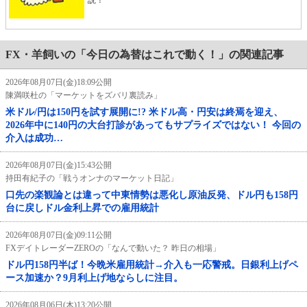
FX・羊飼いの「今日の為替はこれで動く！」の関連記事
2026年08月07日(金)18:09公開
陳満咲杜の「マーケットをズバリ裏読み」
米ドル/円は150円を試す展開に!? 米ドル高・円安は終焉を迎え、
2026年中に140円の大台打診があってもサプライズではない！ 今回の
介入は成功…
2026年08月07日(金)15:43公開
持田有紀子の「戦うオンナのマーケット日記」
口先の楽観論とは違って中東情勢は悪化し原油反発、ドル円も158円
台に戻しドル金利上昇での雇用統計
2026年08月07日(金)09:11公開
FXデイトレーダーZEROの「なんで動いた？ 昨日の相場」
ドル円158円半ば！今晩米雇用統計→介入も一応警戒。日銀利上げペ
ース加速か？9月利上げ地ならしに注目。
2026年08月06日(木)13:20公開