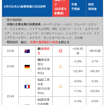
指標ラン
ク
市場
前回
8月5日(木)の為替相場の注目材料
(注目度＆
予想値
発表値
影響度)
・
五十日(5日)
・
米国の主要企業の決算発表
→カーディナル・ヘルス、デューク・エナジ
ー、リジェネロン、バイアコムCBS、AIG、ビヨンド・ミート、エクスペデ
ィア、イルミナ、ニューズ・コーポレーション、シェイク・シャック、トリ
ップアドバイザー、スクエア、モンスタービバレッジ、その他
・
明日(6日・金)に、
米国の雇用統計の発表
を控える
豪)
貿易収
+104.50
10:30
+96.81億
支
億
独)
製造業
+1.9%
-3.7%
受注
15:00
[前月比/前
+22.9%
+54.3%
年比]
仏)
鉱工業
+0.6%
-0.3%
生産
[前月比/前
+7.5%
+20.5%
年比]
15:45
仏)
製造業
+1.4%
-0.5%
生産指数