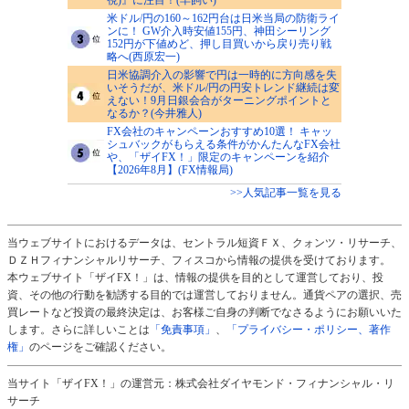
米ドル/円の160～162円台は日米当局の防衛ライ
ンに！ GW介入時安値155円、神田シーリング
152円が下値めど、押し目買いから戻り売り戦
略へ(西原宏一)
日米協調介入の影響で円は一時的に方向感を失
いそうだが、米ドル/円の円安トレンド継続は変
えない！9月日銀会合がターニングポイントと
なるか？(今井雅人)
FX会社のキャンペーンおすすめ10選！ キャッ
シュバックがもらえる条件がかんたんなFX会社
や、「ザイFX！」限定のキャンペーンを紹介
【2026年8月】(FX情報局)
>>人気記事一覧を見る
当ウェブサイトにおけるデータは、セントラル短資ＦＸ、クォンツ・リサーチ、
ＤＺＨフィナンシャルリサーチ、フィスコから情報の提供を受けております。
本ウェブサイト「ザイFX！」は、情報の提供を目的として運営しており、投
資、その他の行動を勧誘する目的では運営しておりません。通貨ペアの選択、売
買レートなど投資の最終決定は、お客様ご自身の判断でなさるようにお願いいた
します。さらに詳しいことは
「免責事項」
、
「プライバシー・ポリシー、著作
権」
のページをご確認ください。
当サイト「ザイFX！」の運営元：株式会社ダイヤモンド・フィナンシャル・リ
サーチ