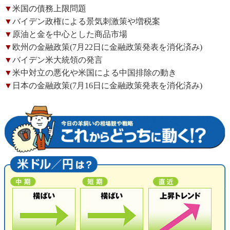
▼
米国の債務上限問題
▼
バイデン政権による景気刺激策や増税案
▼
原油と金を中心とした商品市場
▼
欧州の金融政策(7月22日に金融政策発表を消化済み)
▼
バイデン米大統領の発言
▼
米中対立の悪化や米国による中国排除の動き
▼
日本の金融政策(7月16日に金融政策発表を消化済み)