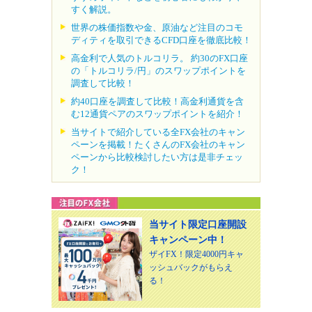
すく解説。
世界の株価指数や金、原油など注目のコモ
ディティを取引できるCFD口座を徹底比較！
高金利で人気のトルコリラ。 約30のFX口座
の「トルコリラ/円」のスワップポイントを
調査して比較！
約40口座を調査して比較！高金利通貨を含
む12通貨ペアのスワップポイントを紹介！
当サイトで紹介している全FX会社のキャン
ペーンを掲載！たくさんのFX会社のキャン
ペーンから比較検討したい方は是非チェッ
ク！
当サイト限定口座開設
キャンペーン中！
ザイFX！限定4000円キャ
ッシュバックがもらえ
る！