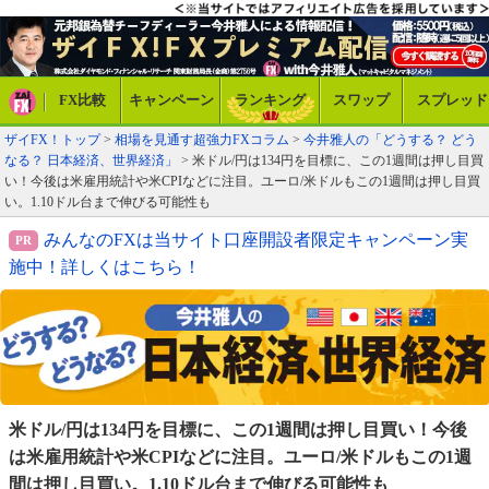
FX比較
キャンペーン
ランキング
スワップ
スプレッド
ザイFX！トップ
>
相場を見通す超強力FXコラム
>
今井雅人の「どうする？ どう
なる？ 日本経済、世界経済」
> 米ドル/円は134円を目標に、この1週間は押し目買
い！今後は米雇用統計や米CPIなどに注目。ユーロ/米ドルもこの1週間は押し目買
い。1.10ドル台まで伸びる可能性も
みんなのFXは当サイト口座開設者限定キャンペーン実
施中！詳しくはこちら！
米ドル/円は134円を目標に、この1週間は押し目買い！
今後
は米雇用統計や米CPIなどに注目。ユーロ/米ドルも
この1週
間は押し目買い。1.10ドル台まで伸びる可能性も