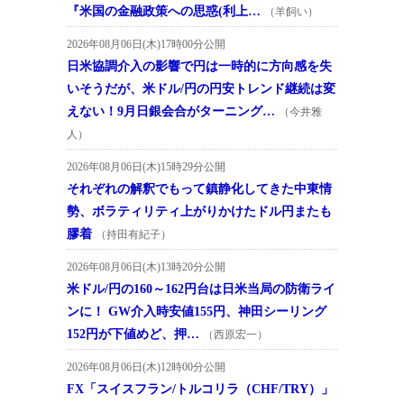
『米国の金融政策への思惑(利上…
（羊飼い）
2026年08月06日(木)17時00分公開
日米協調介入の影響で円は一時的に方向感を失
いそうだが、米ドル/円の円安トレンド継続は変
えない！9月日銀会合がターニング…
（今井雅
人）
2026年08月06日(木)15時29分公開
それぞれの解釈でもって鎮静化してきた中東情
勢、ボラティリティ上がりかけたドル円またも
膠着
（持田有紀子）
2026年08月06日(木)13時20分公開
米ドル/円の160～162円台は日米当局の防衛ライ
ンに！ GW介入時安値155円、神田シーリング
152円が下値めど、押…
（西原宏一）
2026年08月06日(木)12時00分公開
FX「スイスフラン/トルコリラ（CHF/TRY）」