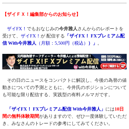
【ザイＦＸ！編集部からのお知らせ】
ザイFX！
でもおなじみの
今井雅人
さんからのレポートを
受けて、
ザイFX！
が 配信する
「ザイFX！ FXプレミアム配
信 With今井雅人
（月額：5,500円（税込）
）」
。
その日のニュースをコンパクトに解説し、今後の為替の値
動きについての予測とともに、今井氏のポジションについて
も可能な限り配信する、実践型の有料メルマガです。
「ザイFX！ FXプレミアム配信 With今井雅人」
には
10日
間の無料体験期間
がありますので、ぜひ一度体験していただ
き、みなさんのトレードの参考にしてみてください。