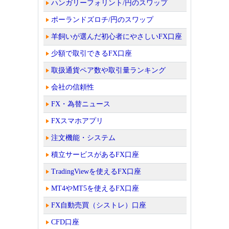
ハンガリーフォリント/円のスワップ
ポーランドズロチ/円のスワップ
羊飼いが選んだ初心者にやさしいFX口座
少額で取引できるFX口座
取扱通貨ペア数や取引量ランキング
会社の信頼性
FX・為替ニュース
FXスマホアプリ
注文機能・システム
積立サービスがあるFX口座
TradingViewを使えるFX口座
MT4やMT5を使えるFX口座
FX自動売買（シストレ）口座
CFD口座