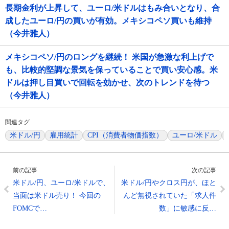
長期金利が上昇して、ユーロ/米ドルはもみ合いとなり、合
成したユーロ/円の買いが有効。メキシコペソ買いも維持
（今井雅人）
メキシコペソ/円のロングを継続！ 米国が急激な利上げで
も、比較的堅調な景気を保っていることで買い安心感。米
ドルは押し目買いで回転を効かせ、次のトレンドを待つ
（今井雅人）
関連タグ
米ドル/円
雇用統計
CPI（消費者物価指数）
ユーロ/米ドル
前の記事
次の記事
米ドル/円、ユーロ/米ドルで、
米ドル/円やクロス円が、ほと
当面は米ドル売り！ 今回の
んど無視されていた「求人件
FOMCで…
数」に敏感に反…