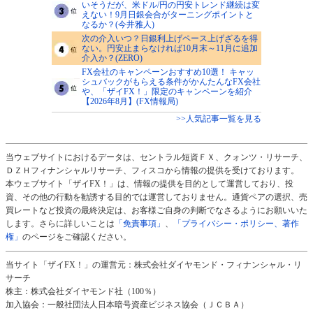
いそうだが、米ドル/円の円安トレンド継続は変
えない！9月日銀会合がターニングポイントと
なるか？(今井雅人)
次の介入いつ？日銀利上げペース上げざるを得
ない。円安止まらなければ10月末～11月に追加
介入か？(ZERO)
FX会社のキャンペーンおすすめ10選！ キャッ
シュバックがもらえる条件がかんたんなFX会社
や、「ザイFX！」限定のキャンペーンを紹介
【2026年8月】(FX情報局)
>>人気記事一覧を見る
当ウェブサイトにおけるデータは、セントラル短資ＦＸ、クォンツ・リサーチ、
ＤＺＨフィナンシャルリサーチ、フィスコから情報の提供を受けております。
本ウェブサイト「ザイFX！」は、情報の提供を目的として運営しており、投
資、その他の行動を勧誘する目的では運営しておりません。通貨ペアの選択、売
買レートなど投資の最終決定は、お客様ご自身の判断でなさるようにお願いいた
します。さらに詳しいことは
「免責事項」
、
「プライバシー・ポリシー、著作
権」
のページをご確認ください。
当サイト「ザイFX！」の運営元：株式会社ダイヤモンド・フィナンシャル・リ
サーチ
株主：株式会社ダイヤモンド社（100％）
加入協会：一般社団法人日本暗号資産ビジネス協会（ＪＣＢＡ）