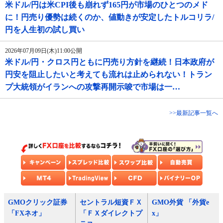
米ドル/円は米CPI後も崩れず165円が市場のひとつのメド
に！円売り優勢は続くのか、値動きが安定したトルコリラ/
円を人生初の試し買い
2026年07月09日(木)11:00公開
米ドル/円・クロス円ともに円売り方針を継続！日本政府が
円安を阻止したいと考えても流れは止められない！トラン
プ大統領がイランへの攻撃再開示唆で市場は一…
>>最新記事一覧へ
GMOクリック証券
セントラル短資ＦＸ
GMO外貨 「外貨e
「FXネオ」
「ＦＸダイレクトプ
x」