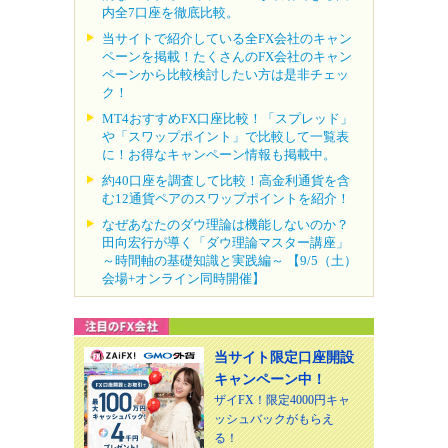
内全7口座を徹底比較。
当サイトで紹介している全FX会社のキャン
ペーンを掲載！たくさんのFX会社のキャン
ペーンから比較検討したい方は是非チェッ
ク！
MT4おすすめFX口座比較！「スプレッド」
や「スワップポイント」で比較して一覧表
に！お得なキャンペーン情報も掲載中。
約40口座を調査して比較！高金利通貨を含
む12通貨ペアのスワップポイントを紹介！
なぜあなたのダウ理論は機能しないのか？
田向宏行が導く「ダウ理論マスター講座」
～時間軸の基礎知識と実践編～ 【9/5（土）
会場+オンライン同時開催】
当サイト限定口座開設
キャンペーン中！
ザイFX！限定4000円キャ
ッシュバックがもらえ
る！