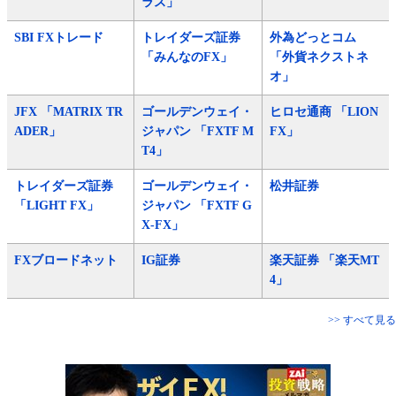
ラス」
SBI FXトレード
トレイダーズ証券
外為どっとコム
「みんなのFX」
「外貨ネクストネ
オ」
JFX 「MATRIX TR
ゴールデンウェイ・
ヒロセ通商 「LION
ADER」
ジャパン 「FXTF M
FX」
T4」
トレイダーズ証券
ゴールデンウェイ・
松井証券
「LIGHT FX」
ジャパン 「FXTF G
X-FX」
FXブロードネット
IG証券
楽天証券 「楽天MT
4」
>> すべて見る