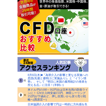
8月6日(木)■『為替介入の影響と更なる実施への
思惑(先週と週明けに実施あり)』と『イラン情
勢』、そして『明日に米国の雇用統計の発表を
控える点』に注目！(羊飼い)
米ドル/円の160～162円台は日米当局の防衛ライ
ンに！ GW介入時安値155円、神田シーリング
152円が下値めど、押し目買いから戻り売り戦
略へ(西原宏一)
日米協調介入の影響で円は一時的に方向感を失