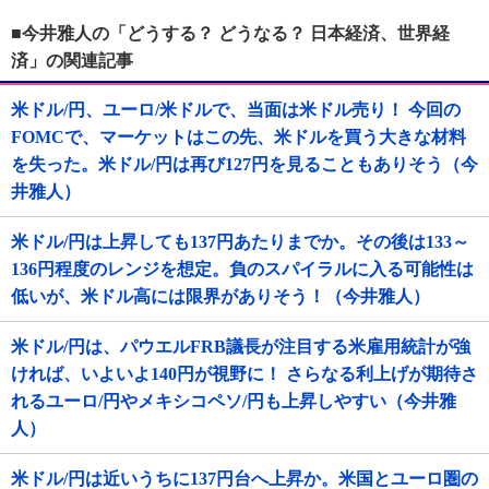
■今井雅人の「どうする？ どうなる？ 日本経済、世界経
済」の関連記事
米ドル/円、ユーロ/米ドルで、当面は米ドル売り！ 今回の
FOMCで、マーケットはこの先、米ドルを買う大きな材料
を失った。米ドル/円は再び127円を見ることもありそう（今
井雅人）
米ドル/円は上昇しても137円あたりまでか。その後は133～
136円程度のレンジを想定。負のスパイラルに入る可能性は
低いが、米ドル高には限界がありそう！（今井雅人）
米ドル/円は、パウエルFRB議長が注目する米雇用統計が強
ければ、いよいよ140円が視野に！ さらなる利上げが期待さ
れるユーロ/円やメキシコペソ/円も上昇しやすい（今井雅
人）
米ドル/円は近いうちに137円台へ上昇か。米国とユーロ圏の