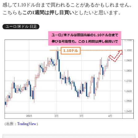
感して1.10ドル台まで買われることがあるかもしれません。
こちらも
この1週間は押し目買い
としたいと思います。
ユーロ/米ドル 日足
（出所：
TradingView
）