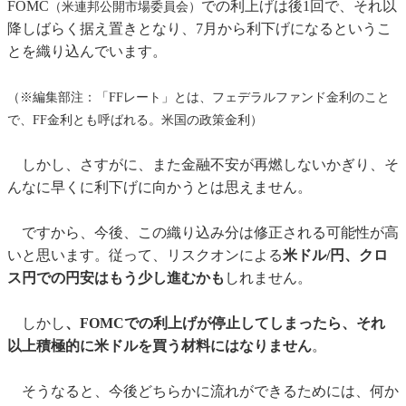
FOMC
での利上げは後1回で、それ以
（米連邦公開市場委員会）
降しばらく据え置きとなり、7月から利下げになるというこ
とを織り込んでいます。
（※編集部注：「FFレート」とは、フェデラルファンド金利のこと
で、FF金利とも呼ばれる。米国の政策金利）
しかし、さすがに、また金融不安が再燃しないかぎり、そ
んなに早くに利下げに向かうとは思えません。
ですから、今後、この織り込み分は修正される可能性が高
いと思います。従って、リスクオンによる
米ドル/円、クロ
ス円での円安はもう少し進むかも
しれません。
しかし
、FOMCでの利上げが停止してしまったら、それ
以上積極的に米ドルを買う材料にはなりません
。
そうなると、今後どちらかに流れができるためには、何か