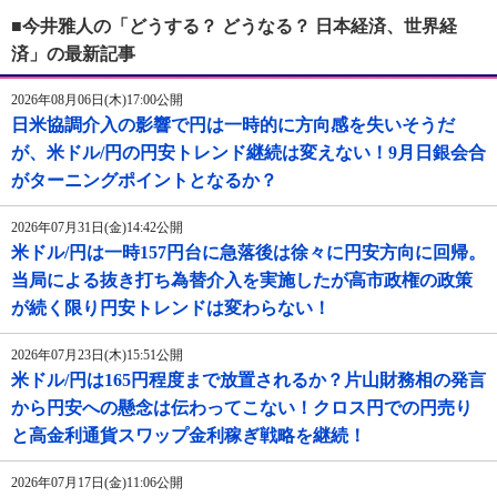
■今井雅人の「どうする？ どうなる？ 日本経済、世界経
済」の最新記事
2026年08月06日(木)17:00公開
日米協調介入の影響で円は一時的に方向感を失いそうだ
が、米ドル/円の円安トレンド継続は変えない！9月日銀会合
がターニングポイントとなるか？
2026年07月31日(金)14:42公開
米ドル/円は一時157円台に急落後は徐々に円安方向に回帰。
当局による抜き打ち為替介入を実施したが高市政権の政策
が続く限り円安トレンドは変わらない！
2026年07月23日(木)15:51公開
米ドル/円は165円程度まで放置されるか？片山財務相の発言
から円安への懸念は伝わってこない！クロス円での円売り
と高金利通貨スワップ金利稼ぎ戦略を継続！
2026年07月17日(金)11:06公開