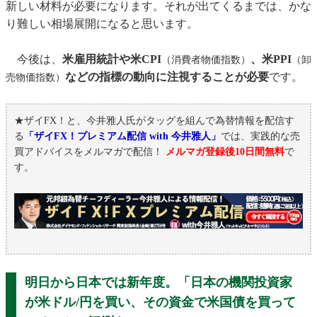
新しい材料が必要になります。それが出てくるまでは、かな
り難しい相場展開になると思います。
今後は、
米雇用統計や米CPI
、米PPI
（消費者物価指数）
（卸
などの指標の動向に注視することが必要
です。
売物価指数）
★ザイFX！と、今井雅人氏がタッグを組んで為替情報を配信す
る
「ザイFX！プレミアム配信 with 今井雅人」
では、実践的な売
買アドバイスをメルマガで配信！
メルマガ登録後10日間無料
で
す。
明日から日本では新年度。「日本の機関投資家
が米ドル/円を買い、その資金で米国債を買って