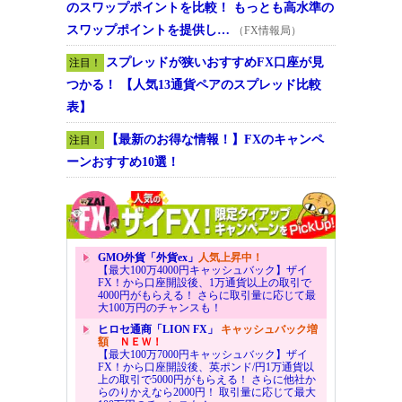
のスワップポイントを比較！ もっとも高水準の
スワップポイントを提供し…
（FX情報局）
スプレッドが狭いおすすめFX口座が見
注目！
つかる！ 【人気13通貨ペアのスプレッド比較
表】
【最新のお得な情報！】FXのキャンペ
注目！
ーンおすすめ10選！
GMO外貨「外貨ex」
人気上昇中！
【最大100万4000円キャッシュバック】ザイ
FX！から口座開設後、1万通貨以上の取引で
4000円がもらえる！ さらに取引量に応じて最
大100万円のチャンスも！
ヒロセ通商「LION FX」
キャッシュバック増
額
ＮＥＷ！
【最大100万7000円キャッシュバック】ザイ
FX！から口座開設後、英ポンド/円1万通貨以
上の取引で5000円がもらえる！ さらに他社か
らのりかえなら2000円！ 取引量に応じて最大