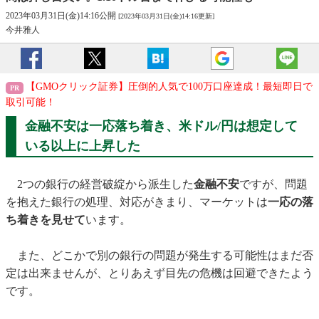
2023年03月31日(金)14:16公開
[2023年03月31日(金)14:16更新]
今井雅人
【GMOクリック証券】圧倒的人気で100万口座達成！最短即日で
取引可能！
金融不安は一応落ち着き、米ドル/円は想定して
いる以上に上昇した
2つの銀行の経営破綻から派生した
金融不安
ですが、問題
を抱えた銀行の処理、対応がきまり、マーケットは
一応の落
ち着きを見せて
います。
また、どこかで別の銀行の問題が発生する可能性はまだ否
定は出来ませんが、とりあえず目先の危機は回避できたよう
です。