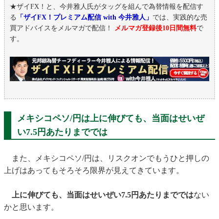
★ザイFX！と、今井雅人氏がタッグを組んで為替情報を配信す
る
「ザイFX！プレミアム配信 with 今井雅人」
では、実践的な売
買アドバイスをメルマガで配信！
メルマガ登録後10日間無料
で
す。
メキシコペソ/円は上に伸びても、当面はせいぜ
い7.5円あたりまででは
また、メキシコペソ/円は、リスクオンでもうひと押しの
上げはあってもそろそろ限界が見えてきています。
上に伸びても、当面はせいぜい7.5円あたりまででは
ない
かと思います。