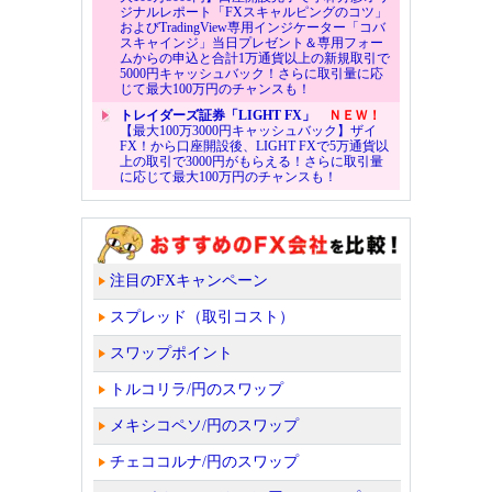
ジナルレポート「FXスキャルピングのコツ」
およびTradingView専用インジケーター「コバ
スキャインジ」当日プレゼント＆専用フォー
ムからの申込と合計1万通貨以上の新規取引で
5000円キャッシュバック！さらに取引量に応
じて最大100万円のチャンスも！
トレイダーズ証券「LIGHT FX」
ＮＥＷ！
【最大100万3000円キャッシュバック】ザイ
FX！から口座開設後、LIGHT FXで5万通貨以
上の取引で3000円がもらえる！さらに取引量
に応じて最大100万円のチャンスも！
注目のFXキャンペーン
スプレッド（取引コスト）
スワップポイント
トルコリラ/円のスワップ
メキシコペソ/円のスワップ
チェココルナ/円のスワップ