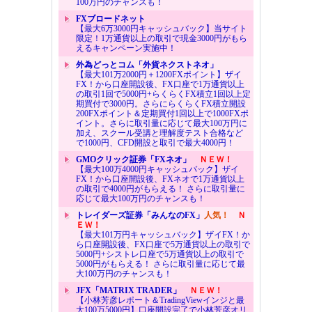
100万円のチャンスも！
FXブロードネット
【最大6万3000円キャッシュバック】当サイト
限定！1万通貨以上の取引で現金3000円がもら
えるキャンペーン実施中！
外為どっとコム「外貨ネクストネオ」
【最大101万2000円＋1200FXポイント】ザイ
FX！から口座開設後、FX口座で1万通貨以上
の取引1回で5000円+らくらくFX積立1回以上定
期買付で3000円。さらにらくらくFX積立開設
200FXポイント＆定期買付1回以上で1000FXポ
イント。さらに取引量に応じて最大100万円に
加え、スクール受講と理解度テスト合格など
で1000円、CFD開設と取引で最大4000円！
GMOクリック証券「FXネオ」
ＮＥＷ！
【最大100万4000円キャッシュバック】ザイ
FX！から口座開設後、FXネオで1万通貨以上
の取引で4000円がもらえる！ さらに取引量に
応じて最大100万円のチャンスも！
トレイダーズ証券「みんなのFX」
人気！
Ｎ
ＥＷ！
【最大101万円キャッシュバック】ザイFX！か
ら口座開設後、FX口座で5万通貨以上の取引で
5000円+シストレ口座で5万通貨以上の取引で
5000円がもらえる！ さらに取引量に応じて最
大100万円のチャンスも！
JFX「MATRIX TRADER」
ＮＥＷ！
【小林芳彦レポート＆TradingViewインジと最
大100万5000円】口座開設完了で小林芳彦オリ