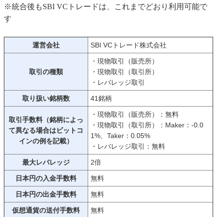
※統合後もSBI VCトレードは、これまでどおり利用可能で
す
運営会社
SBI VCトレード株式会社
・現物取引（販売所）
取引の種類
・現物取引（取引所）
・レバレッジ取引
取り扱い銘柄数
41銘柄
・現物取引（販売所）：無料
取引手数料（銘柄によっ
・現物取引（取引所）：Maker：-0.0
て異なる場合はビットコ
1%、Taker：0.05%
インの例を記載）
・レバレッジ取引：無料
最大レバレッジ
2倍
日本円の入金手数料
無料
日本円の出金手数料
無料
仮想通貨の送付手数料
無料