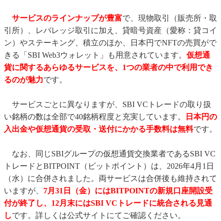
サービスのラインナップが豊富
で、現物取引（販売所・取
引所）、レバレッジ取引に加え、貸暗号資産（愛称：貸コイ
ン）やステーキング、積立のほか、日本円でNFTの売買がで
きる「SBI Web3ウォレット」も用意されています。
仮想通
貨に関するあらゆるサービスを、1つの業者の中で利用でき
るのが魅力
です。
サービスごとに異なりますが、SBI VCトレードの取り扱
い銘柄の数は全部で40銘柄程度と充実しています。
日本円の
入出金や仮想通貨の受取・送付にかかる手数料は無料
です。
なお、同じSBIグループの仮想通貨交換業者であるSBI VC
トレードとBITPOINT（ビットポイント）は、2026年4月1日
（水）に合併されました。両サービスは合併後も維持されて
いますが、
7月31日（金）にはBITPOINTの新規口座開設受
付が終了し、12月末にはSBI VCトレードに統合される見通
し
です。詳しくは公式サイトにてご確認ください。