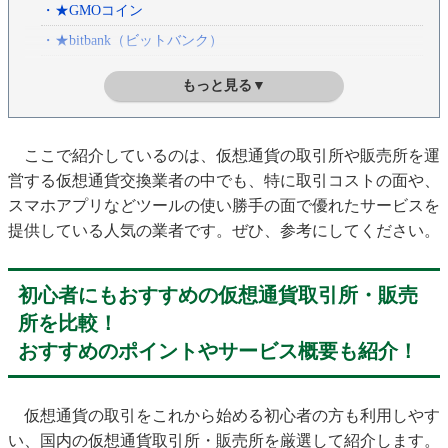
・★GMOコイン
・★bitbank（ビットバンク）
・★BITPOINT（ビットポイント）
もっと見る▼
・★トレイダーズ証券「みんなのコイン」
・★マネックス証券「暗号資産CFD」
ここで紹介しているのは、仮想通貨の取引所や販売所を運
・仮想通貨取引を始める前に、 初心者が最低限、知っておきた
営する仮想通貨交換業者の中でも、特に取引コストの面や、
い基礎知識を確認！
スマホアプリなどツールの使い勝手の面で優れたサービスを
・日本の仮想通貨交換業者は登録制
提供している人気の業者です。ぜひ、参考にしてください。
・「販売所」と「取引所」の違いは？
・「現物取引」と「レバレッジ取引」の違いは？
初心者にもおすすめの仮想通貨取引所・販売
・「相対取引（OTC-over the counter-）」とは？
所を比較！
・仮想通貨取引にかかる代表的なコスト
おすすめのポイントやサービス概要も紹介！
・仮想通貨の税金と確定申告について
・仮想通貨のリアルタイム価格＆チャートをチェックしてみよ
う！ ビットコイン、イーサリアム、リップルの価格は？
仮想通貨の取引をこれから始める初心者の方も利用しやす
・ビットコイン（BTC）
い、国内の仮想通貨取引所・販売所を厳選して紹介します。