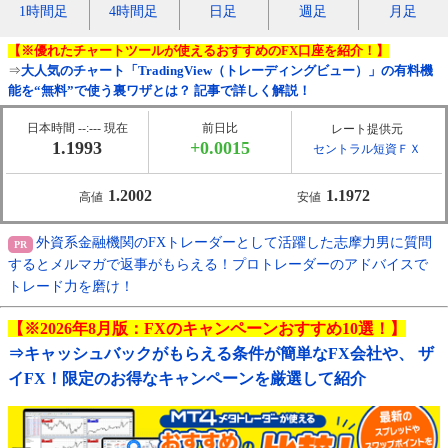
1時間足
4時間足
日足
週足
月足
【※優れたチャートツールが使えるおすすめのFX口座を紹介！】
⇒
大人気のチャート「TradingView（トレーディングビュー）」の有料機
能を“無料”で使う裏ワザとは？ 記事で詳しく解説！
日本時間 --:--- 現在
前日比
レート提供元
1.1993
+0.0015
セントラル短資ＦＸ
1.2002
1.1972
高値
安値
外資系金融機関のFXトレーダーとして活躍した志摩力男に質問
するとメルマガで返事がもらえる！プロトレーダーのアドバイスで
トレード力を磨け！
【※2026年8月版：FXのキャンペーンおすすめ10選！】
⇒キャッシュバックがもらえる条件が簡単なFX会社や、 ザ
イFX！限定のお得なキャンペーンを厳選して紹介