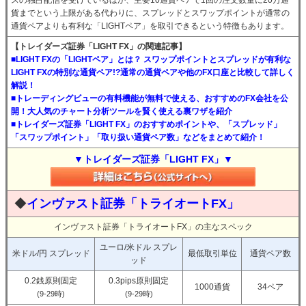
スの独占配信を受けているほか、主要10通貨ペアで1回の注文数量に20万通
貨までという上限がある代わりに、スプレッドとスワップポイントが通常の
通貨ペアよりも有利な「LIGHTペア」を取引できるという特徴もあります。
【トレイダーズ証券「LIGHT FX」の関連記事】
■LIGHT FXの「LIGHTペア」とは？ スワップポイントとスプレッドが有利な
LIGHT FXの特別な通貨ペア!?通常の通貨ペアや他のFX口座と比較して詳しく
解説！
■トレーディングビューの有料機能が無料で使える、おすすめのFX会社を公
開！大人気のチャート分析ツールを賢く使える裏ワザを紹介
■トレイダーズ証券「LIGHT FX」のおすすめポイントや、「スプレッド」
「スワップポイント」「取り扱い通貨ペア数」などをまとめて紹介！
▼トレイダーズ証券「LIGHT FX」▼
◆
インヴァスト証券「トライオートFX」
インヴァスト証券「トライオートFX」の主なスペック
ユーロ/米ドル スプレ
米ドル/円 スプレッド
最低取引単位
通貨ペア数
ッド
0.2銭原則固定
0.3pips原則固定
1000通貨
34ペア
(9-29時)
(9-29時)