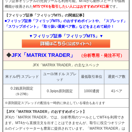
ップ証券オリジナルの売買ツールも利用可能。MT4から動作スピードや描画
機能が改善された
MT5でFXを取引したい人にはおすすめのFX口座
です。
【フィリップ証券「フィリップMT5」の関連記事】
■フィリップ証券「フィリップMT5」のおすすめポイントや、「スプレッド」
「スワップポイント」「取り扱い通貨ペア数」などをまとめて紹介！
▼フィリップ証券「フィリップMT5」▼
◆
JFX「MATRIX TRADER」
（分析専用・発注不可）
JFX「MATRIX TRADER」の主なスペック
ユーロ/米ドル スプレ
米ドル/円 スプレッド
最低取引単位
通貨ペア数
ッド
0.2銭原則固定
0.3pips原則固定
1000通貨
41ペア
（9-27時）
※原則固定スプレッドの配信を一時的に休止している場合もあります
【JFX「MATRIX TRADER」のおすすめポイント】
JFXの「MATRIX TRADER」では、分析専用のツールとしてMT4を利用でき
ます。MT4から直接注文を出すことはできませんが、取引に役立つオリジナ
ルのインディケーターも豊富に提供されています。「MATRIX TRADER」は