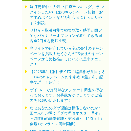
毎月更新中！人気FX口座ランキング。 ラン
クインしたFX口座のキャンペーン情報、お
すすめポイントなどを初心者にもわかりや
すく解説。
少額から取引可能で損失や取引時間が限定
的なバイナリーオプションが取引できる国
内全7口座を徹底比較。
当サイトで紹介している全FX会社のキャン
ペーンを掲載！たくさんのFX会社のキャン
ペーンから比較検討したい方は是非チェッ
ク！
【2026年8月版】ザイFX！編集部が注目する
「FXのキャンペーンおすすめ10選」を、記
事で詳しく紹介！
ザイFX！では簡単なアンケート調査を行な
っております。お手数おかけしますがご協
力をお願いいたします！
なぜあなたのダウ理論は機能しないのか？
田向宏行が導く「ダウ理論マスター講座」
～時間軸の基礎知識と実践編～ 【9/5（土）
会場+オンライン同時開催】