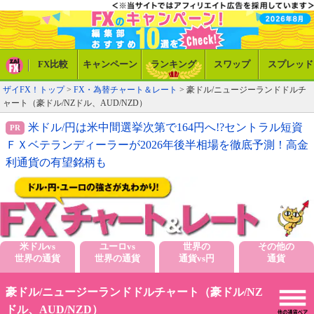
FX比較
キャンペーン
ランキング
スワップ
スプレッド
ザイFX！トップ
>
FX・為替チャート＆レート
> 豪ドル/ニュージーランドドルチ
ャート（豪ドル/NZドル、AUD/NZD）
米ドル/円は米中間選挙次第で164円へ!?セントラル短資
ＦＸベテランディーラーが2026年後半相場を徹底予測！高金
利通貨の有望銘柄も
米ドルvs
ユーロvs
世界の
その他の
世界の通貨
世界の通貨
通貨vs円
通貨
豪ドル/ニュージーランドドルチャート（豪ドル/NZ
ドル、AUD/NZD）