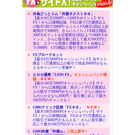
外為どっとコム「外貨ネクストネオ」
【最大101万2000円＋1200FXポイント】ザイ
FX！から口座開設後、FX口座で1万通貨以上
の取引1回で5000円+らくらくFX積立1回以上定
期買付で3000円。さらにらくらくFX積立開設
200FXポイント＆定期買付1回以上で1000FXポ
イント。さらに取引量に応じて最大100万円に
加え、スクール受講と理解度テスト合格など
で1000円、CFD開設と取引で最大4000円！
FXブロードネット
【最大6万3000円キャッシュバック】当サイト
限定！1万通貨以上の取引で現金3000円がもら
えるキャンペーン実施中！
ヒロセ通商「LION FX」
キャッシュバック増
額
ＮＥＷ！
【最大100万7000円キャッシュバック】ザイ
FX！から口座開設後、英ポンド/円1万通貨以
上の取引で5000円がもらえる！ さらに他社か
らのりかえなら2000円！ 取引量に応じて最大
100万円のチャンスも！
GMOクリック証券「FXネオ」
ＮＥＷ！
【最大100万4000円キャッシュバック】ザイ
FX！から口座開設後、FXネオで1万通貨以上
の取引で4000円がもらえる！ さらに取引量に
応じて最大100万円のチャンスも！
GMO外貨「外貨ex」
人気上昇中！