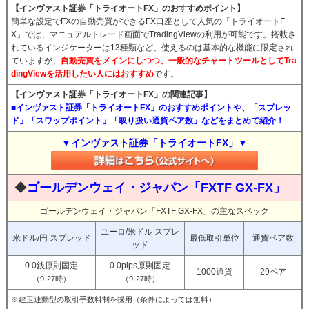
【インヴァスト証券「トライオートFX」のおすすめポイント】
簡単な設定でFXの自動売買ができるFX口座として人気の「トライオートF
X」では、マニュアルトレード画面でTradingViewの利用が可能です。搭載さ
れているインジケーターは13種類など、使えるのは基本的な機能に限定され
ていますが、
自動売買をメインにしつつ、一般的なチャートツールとしてTra
dingViewを活用したい人にはおすすめ
です。
【インヴァスト証券「トライオートFX」の関連記事】
■インヴァスト証券「トライオートFX」のおすすめポイントや、「スプレッ
ド」「スワップポイント」「取り扱い通貨ペア数」などをまとめて紹介！
▼インヴァスト証券「トライオートFX」▼
◆
ゴールデンウェイ・ジャパン「FXTF GX-FX」
ゴールデンウェイ・ジャパン「FXTF GX-FX」の主なスペック
ユーロ/米ドル スプレ
米ドル/円 スプレッド
最低取引単位
通貨ペア数
ッド
0.0銭原則固定
0.0pips原則固定
1000通貨
29ペア
（9-27時）
（9-27時）
※建玉連動型の取引手数料制を採用（条件によっては無料）