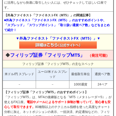
に活用しながら快適に取引したい人には、ぜひチェックしてほしい口座で
す。
【外為ファイネスト「ファイネストFX（MT5）」の関連記事】
■外為ファイネスト「ファイネストFX（MT5）」のおすすめポイントや、
「スプレッド」「スワップポイント」「取り扱い通貨ペア数」などをまとめ
て紹介！
▼外為ファイネスト「ファイネストFX（MT5）」▼
◆
フィリップ証券「フィリップMT5」
（発注可能）
フィリップ証券「フィリップMT5」の主なスペック
ユーロ/米ドル スプレ
米ドル/円 スプレッド
最低取引単位
通貨ペア数
ッド
－
－
1000通貨
24ペア
【フィリップ証券「フィリップMT5」のおすすめポイント】
「フィリップMT5」は、MT4の後継版となる「MT5（メタトレーダー5）」が
使えるFX口座。
電話やメールによるサポート体制が整っていて、初心者も安
心して取引できます。
80種類以上のテクニカル指標を使った高度なチャート
分析に加え、ネットポジションの表示、一括決済、約定通知などの、フィリ