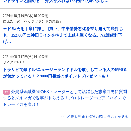
ントラインと読める！ 介入が入れば155円台で買い戻し…
2024年10月10日(木)16:20公開
西原宏一の「ヘッジファンドの思惑」
米ドル/円を丁寧に押し目買い。中東情勢悪化を乗り越えて底打ち
も、152.00円に神田ラインを控えて上値も重くなる。NZ連続利下
げ…
2021年08月17日(火)14:49公開
ザイスポFX！
トラリピで豪ドル/ニュージーランドドルを取引している人の約90％
が儲かっている！？9000円相当のポイントプレゼントも！
外資系金融機関のFXトレーダーとして活躍した志摩力男に質問
するとメルマガで返事がもらえる！プロトレーダーのアドバイスで
トレード力を磨け！
>>「相場を見通す超強力FXコラム」を見る