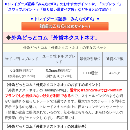
■トレイダーズ証券「みんなのFX」のおすすめポイントや、「スプレッド」
「スワップポイント」「取り扱い通貨ペア数」などをまとめて紹介！
▼トレイダーズ証券「みんなのFX」▼
◆
外為どっとコム「外貨ネクストネオ」
外為どっとコム「外貨ネクストネオ」の主なスペック
ユーロ/米ドル スプレ
米ドル/円 スプレッド
最低取引単位
通貨ペア数
ッド
0.2銭原則固定
0.3pips原則固定
1000通貨
42ペア
(例外あり)(9-27時)
(例外あり)(9-27時)
【外為どっとコム「外貨ネクストネオ」のおすすめポイント】
「外貨ネクストネオ」のTradingViewは、
通常のTradingViewではPremium
プランでしか提供のない秒足が利用できる
ので、スキャルピングのような細
かい値動きを狙ったトレードで活躍できます。最大で9つのチャートを同時に
表示できるのも魅力。トレードスキルの向上に役立つコンテンツやマーケッ
ト情報が豊富に提供されているので、初心者はもちろん、あらゆるレベルの
投資家に必ずチェックしてほしいFX口座です。
【外為どっとコム「外貨ネクストネオ」の関連記事】