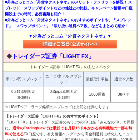
■外為どっとコム「外貨ネクストネオ」のメリット・デメリットを解説！ ス
プレッド、スワップポイントなどの他社との比較、キャンペーン情報や口座
開設までの時間、必要書類も紹介！
■外為どっとコム「外貨ネクストネオ」のおすすめポイントや、「スプレッ
ド」「スワップポイント」「取り扱い通貨ペア数」などをまとめて紹介！
▼外為どっとコム「外貨ネクストネオ」▼
◆
トレイダーズ証券「LIGHT FX」
トレイダーズ証券「LIGHT FX」の主なスペック
ユーロ/米ドル スプレ
米ドル/円 スプレッド
最低取引単位
通貨ペア数
ッド
0.2銭原則固定
0.3pips原則固定
1000通貨
38ペア
（8-29時）
（8-29時）
※LIGHTペア・ラージ銘柄のスプレッドは上記とは異なります
【トレイダーズ証券「LIGHT FX」のおすすめポイント】
「LIGHT FX」もトレイダーズ証券のもう1つのFX口座「みんなのFX」と同様
に、
通常のTradingViewでは最低でも月額15ドルかかる有料機能の一部を無
料で使える
FX口座です。有力情報ベンダーから高金利通貨に特化したニュー