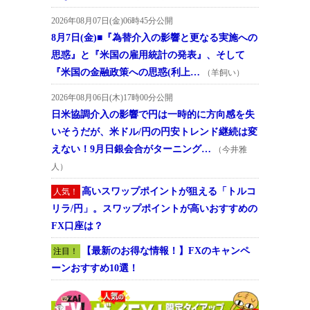
2026年08月07日(金)06時45分公開
8月7日(金)■『為替介入の影響と更なる実施への
思惑』と『米国の雇用統計の発表』、そして
『米国の金融政策への思惑(利上…
（羊飼い）
2026年08月06日(木)17時00分公開
日米協調介入の影響で円は一時的に方向感を失
いそうだが、米ドル/円の円安トレンド継続は変
えない！9月日銀会合がターニング…
（今井雅
人）
高いスワップポイントが狙える「トルコ
人気！
リラ/円」。スワップポイントが高いおすすめの
FX口座は？
【最新のお得な情報！】FXのキャンペ
注目！
ーンおすすめ10選！