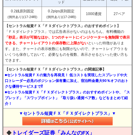
ッド
0.2銭原則固定
0.2pips原則固定
1000通貨
27ペア
(例外あり)(17-24時)
(例外あり)(17-24時)
【セントラル短資ＦＸ「ＦＸダイレクトプラス」のおすすめポイント】
「ＦＸダイレクトプラス」では広告表示がないのはもちろん、有料機能の
「秒足」表示が可能なほか、1つのチャートにインジケーターを無制限で表示
できる、チャートレイアウトの保存数に上限がない
といった特徴がありま
す。また、チャートの表示枚数にも制限がないので、チャートレイアウトを
いくつも保存しておいて、必要なものを複数、表示させるといった使い方も
できます。
【セントラル短資ＦＸ「ＦＸダイレクトプラス」の関連記事】
■セントラル短資ＦＸの魅力を再発見！ 低コストを実現したスプレッドや大
口トレーダー必見のポジション保有量に加え、宿泊料金最大90％オフのおト
クな優待サービスまで⁉
■セントラル短資ＦＸ「ＦＸダイレクトプラス」のおすすめポイントや、「ス
プレッド」「スワップポイント」「取り扱い通貨ペア数」などをまとめて紹
介！
▼セントラル短資ＦＸ「ＦＸダイレクトプラス」▼
◆
トレイダーズ証券「みんなのFX」