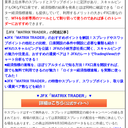
業界上位水準のスプレッドとスワップポイントに定評があり、スキャルピン
グもOKなFX口座です。経済指標の結果を発表とほぼ同時に確認できる「ロイ
ター経済指標速報」も提供していて、利用するメリットの大きいFX口座なの
で、
MT4を分析専用のツールとして割り切って使うのであれば多くのトレー
ダーにおすすめ
できます。
【JFX「MATRIX TRADER」の関連記事】
■JFX「MATRIX TRADER」のおすすめポイントを解説！スプレッドやスワッ
プポイントの他社との比較、口座開設の条件や開設に必要な書類も紹介！
■FXのスキャルピングを公認！ JFXの小林芳彦社長に聞く、スキャルピング
の魅力や注意点、おすすめの通貨ペアは？ JFXのレートでTradingViewのチ
ャート分析もできる！
■経済指標の速報を、ほぼリアルタイムで知る方法！FX口座を開設すれば、
誰でも無料で利用できるのが魅力！「ロイター経済指標速報」を実際に使っ
てみた！
■JFX「MATRIX TRADER」の特徴やスプレッド、スワップポイント、取り扱
い通貨ペア数などを紹介！
▼JFX「MATRIX TRADER」▼
※スプレッドはすべて例外あり。スプレッドは期間限定の縮小キャンペーンの値も含
まれており、相場の状況によっては原則固定スプレッドの配信を一時的に休止してい
る場合もあります。この表は2026年8月3日時点のデータをもとに作成しているた