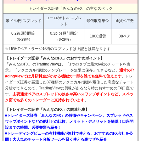
トレイダーズ証券「みんなのFX」の主なスペック
ユーロ/米ドル スプレ
米ドル/円 スプレッド
最低取引単位
通貨ペア数
ッド
0.2銭原則固定
0.3pips原則固定
1000通貨
38ペア
（8-29時）
（8-29時）
※LIGHTペア・ラージ銘柄のスプレッドは上記とは異なります
【トレイダーズ証券「みんなのFX」のおすすめポイント】
「みんなのFX」のTradingViewは、「1つのタブに最大6枚のチャートを表
示」 「テクニカル指標のテンプレートを無限に保存」できるなど、
通常のTr
adingViewでは月額料金がかかる機能の一部を誰でも無料で使えます
。トレ
イダーズ証券が厳選した87種類のテクニカル指標を駆使した高度なチャート
分析ができるので、TradingViewに興味があるなら特におすすめのFX口座で
す。
主要通貨ペアのスプレッドの狭さや高いスワップポイントなど、スペッ
ク面でも多くのトレーダーに支持されています
。
【トレイダーズ証券「みんなのFX」の関連記事】
■トレイダーズ証券「みんなのFX」の特徴やキャンペーン、スプレッドやス
ワップポイントなどの他社との比較、メリット・デメリットを解説！口座開
設までの時間、必要書類も紹介！
■トレーディングビューの有料機能が無料で使える、おすすめのFX会社を公
開！大人気のチャート分析ツールを賢く使える裏ワザを紹介