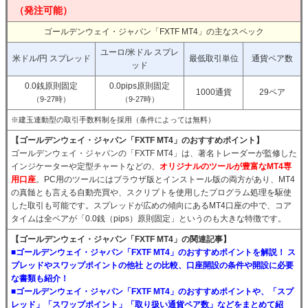
（発注可能）
ゴールデンウェイ・ジャパン「FXTF MT4」の主なスペック
ユーロ/米ドル スプレ
米ドル/円 スプレッド
最低取引単位
通貨ペア数
ッド
0.0銭原則固定
0.0pips原則固定
1000通貨
29ペア
（9-27時）
（9-27時）
※建玉連動型の取引手数料制を採用（条件によっては無料）
【ゴールデンウェイ・ジャパン「FXTF MT4」のおすすめポイント】
ゴールデンウェイ・ジャパンの「FXTF MT4」は、著名トレーダーが監修した
インジケーターや定型チャートなどの、
オリジナルのツールが豊富なMT4専
用口座
。PC用のツールにはブラウザ版とインストール版の両方があり、MT4
の真髄とも言える自動売買や、スクリプトを使用したプログラム処理を駆使
した取引も可能です。スプレッドが広めの傾向にあるMT4口座の中で、コア
タイムは全ペアが「0.0銭（pips）原則固定」というのも大きな特徴です。
【ゴールデンウェイ・ジャパン「FXTF MT4」の関連記事】
■ゴールデンウェイ・ジャパン「FXTF MT4」のおすすめポイントを解説！ ス
プレッドやスワップポイントの他社 との比較、口座開設の条件や開設に必要
な書類も紹介！
■ゴールデンウェイ・ジャパン「FXTF MT4」のおすすめポイントや、「スプ
レッド」「スワップポイント」「取り扱い通貨ペア数」などをまとめて紹