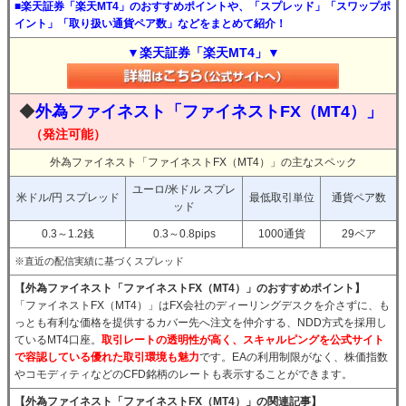
■楽天証券「楽天MT4」のおすすめポイントや、「スプレッド」「スワップポ
イント」「取り扱い通貨ペア数」などをまとめて紹介！
▼楽天証券「楽天MT4」▼
◆
外為ファイネスト「ファイネストFX（MT4）」
（発注可能）
外為ファイネスト「ファイネストFX（MT4）」の主なスペック
ユーロ/米ドル スプレ
米ドル/円 スプレッド
最低取引単位
通貨ペア数
ッド
0.3～1.2銭
0.3～0.8pips
1000通貨
29ペア
※直近の配信実績に基づくスプレッド
【外為ファイネスト「ファイネストFX（MT4）」のおすすめポイント】
「ファイネストFX（MT4）」はFX会社のディーリングデスクを介さずに、も
っとも有利な価格を提供するカバー先へ注文を仲介する、NDD方式を採用し
ているMT4口座。
取引レートの透明性が高く、スキャルピングを公式サイト
で容認している優れた取引環境も魅力
です。EAの利用制限がなく、株価指数
やコモディティなどのCFD銘柄のレートも表示することができます。
【外為ファイネスト「ファイネストFX（MT4）」の関連記事】