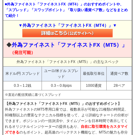
■外為ファイネスト「ファイネストFX（MT4）」のおすすめポイントや、
「スプレッド」「スワップポイント」「取り扱い通貨ペア数」などをまとめ
て紹介！
▼外為ファイネスト「ファイネストFX（MT4）」▼
◆
外為ファイネスト「ファイネストFX（MT5）」
（発注可能）
外為ファイネスト「ファイネストFX（MT5）」の主なスペック
ユーロ/米ドル スプレ
米ドル/円 スプレッド
最低取引単位
通貨ペア数
ッド
0.3～1.2銭
0.3～0.8pips
1000通貨
28ペア
※直近の配信実績に基づくスプレッド
【外為ファイネスト「ファイネストFX（MT5）」のおすすめポイント】
外為ファイネストのMT5専用口座では、複数表示が可能な21種類の時間足、
80種類以上の豊富なテクニカル指標を使って、より詳細なチャートの分析が
できます。ポジションの一括決済や、タイムゾーンを日本時間で表示してく
れるオリジナルインジケーターの提供もあり、
自在に取引環境をカスタマイ
ズできる
のもポイント。超高速のバックテスト機能など、MT5の魅力も存分