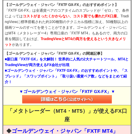
【ゴールデンウェイ・ジャパン「FXTF GX-FX」のおすすめポイント】
「FXTF GX-FX」は全通貨ペアのコアタイムのスプレッドが「ゼロ」で、条件
によっては
コストがまったくかからない、コスト面でも優れたFX口座
。Tradi
ngViewに標準搭載された約100種類のテクニカル指標に加え、50種類以上の
描画ツールのすべてを使うことができます。ゴールデンウェイ・ジャパンに
はMT4（メタトレーダー4）専用口座の「FXTF MT4」もあるので、両方の口
座を開設しておけば、
TradingViewとMT4の両方を使えるという大きなメリ
ット
があります。
【ゴールデンウェイ・ジャパン「FXTF GX-FX」の関連記事】
■新口座「FXTF GX」を大解剖！ 世界的に人気の2大チャートツール、MT4と
TradingViewが両方使えるFX会社が出現
■ゴールデンウェイ・ジャパン「FXTF GX-FX」のおすすめポイントや、「ス
プレッド」「スワップポイント」「取り扱い通貨ペア数」などをまとめて紹
介！
▼ゴールデンウェイ・ジャパン「FXTF GX-FX」▼
「メタトレーダー（MT4・MT5）」が使えるFX口
座
◆
ゴールデンウェイ・ジャパン「FXTF MT4」