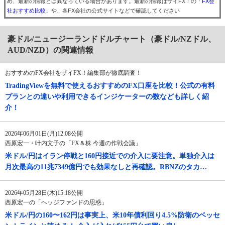
め、最新の情報とは異なっている場合があります。最新の情報はザイFX！の
「FX会
社おすすめ比較」
や、各FX会社の公式サイトなどで確認してください
豪ドル/ニュージーランドドルチャート（豪ドル/NZドル、
AUD/NZD）の関連情報
おすすめのFX会社をザイFX！編集部が徹底調査！
TradingViewを無料で使えるおすすめのFX口座を比較！公式の有料
プランとの違いや利用できるインジケーターの数なども詳しく紹
介！
2026年06月01日(月)12:08公開
西原宏一・叶内文子の「FX＆株 今週の作戦会議」
米ドル/円はイラン停戦と160円接近での介入に要注意。単独介入は
月次最高の11兆7349億円でも効果なしと再確認。RBNZのタカ…
2026年05月28日(木)15:18公開
西原宏一の「ヘッジファンドの思惑」
米ドル/円の160〜162円は事実上、米10年債利回り4.5%防衛のベッセ