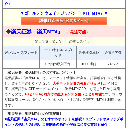
介！
▼ゴールデンウェイ・ジャパン「FXTF MT4」▼
◆
楽天証券「楽天MT4」
（発注可能）
楽天証券「楽天MT4」の主なスペック
ユーロ/米ドル スプレ
米ドル/円 スプレッド
最低取引単位
通貨ペア数
ッド
－
0.5pips原則固定
1000通貨
24ペア
【楽天証券「楽天MT4」のおすすめポイント】
楽天証券の「楽天MT4」は、マーケット情報の豊富さ、証券総合口座と連携
した資金管理のしやすさなど、
大手ネット証券の強みが活かされた
MT4口
座。楽天証券のCFDサービスの1つ、「楽天MT4CFD」も同じMT4から取引
できるので、
FXとCFDの両方で収益チャンスを狙うことも可能
です。ブラウ
ザ版取引ツールも提供されているため、さまざまな環境下でMT4を利用でき
ます。
【楽天証券「楽天MT4」の関連記事】
■楽天証券「楽天MT4」のおすすめポイントを解説！スプレッドやスワップポ
イントの他社との比較、口座開設の条件や開設に必要な書類も紹介！