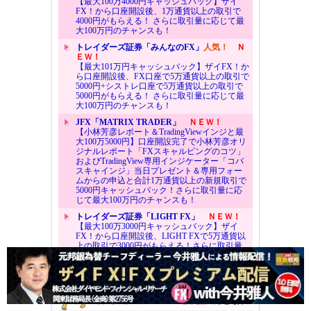
【最大100万4000円キャッシュバック】ザイ
FX！から口座開設後、1万通貨以上の取引で
4000円がもらえる！ さらに取引量に応じて最
大100万円のチャンスも！
トレイダーズ証券「みんなのFX」
人気！
Ｎ
ＥＷ！
【最大101万円キャッシュバック】ザイFX！か
ら口座開設後、FX口座で5万通貨以上の取引で
5000円+シストレ口座で5万通貨以上の取引で
5000円がもらえる！ さらに取引量に応じて最
大100万円のチャンスも！
JFX「MATRIX TRADER」
ＮＥＷ！
【小林芳彦レポート＆TradingViewインジと最
大100万5000円】口座開設完了で小林芳彦オリ
ジナルレポート「FXスキャルピングのコツ」
およびTradingView専用インジケーター「コバ
スキャインジ」当日プレゼント＆専用フォー
ムからの申込と合計1万通貨以上の新規取引で
5000円キャッシュバック！さらに取引量に応
じて最大100万円のチャンスも！
トレイダーズ証券「LIGHT FX」
ＮＥＷ！
【最大100万3000円キャッシュバック】ザイ
FX！から口座開設後、LIGHT FXで5万通貨以
上の取引で3000円がもらえる！さらに取引量
に応じて最大100万円のチャンスも！