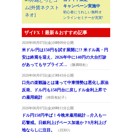
キャンペーン実施中
初心者にうれしい無料オ
ンラインセミナーが充実!
ザイFX！最新＆おすすめ記事
2026年08月07日(金)18時09分公開
米ドル/円は150円を試す展開に!? 米ドル高・円
安は終焉を迎え、2026年中に140円の大台打診
があってもサプライズ…
（陳満咲杜）
2026年08月07日(金)15時43分公開
口先の楽観論とは違って中東情勢は悪化し原油
反発、ドル円も158円台に戻しドル金利上昇で
の雇用統計
（持田有紀子）
2026年08月07日(金)09時11分公開
ドル円158円半ば！今晩米雇用統計→介入も一
応警戒。日銀利上げペース加速か？9月利上げ
地ならしに注目。
（ZERO）