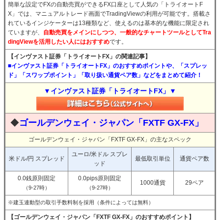
簡単な設定でFXの自動売買ができるFX口座として人気の「トライオートF
X」では、マニュアルトレード画面でTradingViewの利用が可能です。搭載さ
れているインジケーターは13種類など、使えるのは基本的な機能に限定され
ていますが、
自動売買をメインにしつつ、一般的なチャートツールとしてTra
dingViewを活用したい人にはおすすめ
です。
【インヴァスト証券「トライオートFX」の関連記事】
■インヴァスト証券「トライオートFX」のおすすめポイントや、「スプレッ
ド」「スワップポイント」「取り扱い通貨ペア数」などをまとめて紹介！
▼インヴァスト証券「トライオートFX」▼
◆
ゴールデンウェイ・ジャパン「FXTF GX-FX」
ゴールデンウェイ・ジャパン「FXTF GX-FX」の主なスペック
ユーロ/米ドル スプレ
米ドル/円 スプレッド
最低取引単位
通貨ペア数
ッド
0.0銭原則固定
0.0pips原則固定
1000通貨
29ペア
（9-27時）
（9-27時）
※建玉連動型の取引手数料制を採用（条件によっては無料）
【ゴールデンウェイ・ジャパン「FXTF GX-FX」のおすすめポイント】