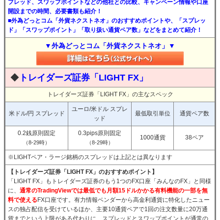
プレッド、スワップポイントなどの他社との比較、キャンペーン情報や口座
開設までの時間、必要書類も紹介！
■外為どっとコム「外貨ネクストネオ」のおすすめポイントや、「スプレッ
ド」「スワップポイント」「取り扱い通貨ペア数」などをまとめて紹介！
▼外為どっとコム「外貨ネクストネオ」▼
◆
トレイダーズ証券「LIGHT FX」
トレイダーズ証券「LIGHT FX」の主なスペック
ユーロ/米ドル スプレ
米ドル/円 スプレッド
最低取引単位
通貨ペア数
ッド
0.2銭原則固定
0.3pips原則固定
1000通貨
38ペア
（8-29時）
（8-29時）
※LIGHTペア・ラージ銘柄のスプレッドは上記とは異なります
【トレイダーズ証券「LIGHT FX」のおすすめポイント】
「LIGHT FX」もトレイダーズ証券のもう1つのFX口座「みんなのFX」と同様
に、
通常のTradingViewでは最低でも月額15ドルかかる有料機能の一部を無
料で使える
FX口座です。有力情報ベンダーから高金利通貨に特化したニュー
スの独占配信を受けているほか、主要10通貨ペアで1回の注文数量に20万通
貨までという上限がある代わりに、スプレッドとスワップポイントが通常の