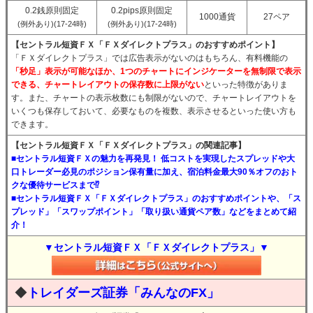
0.2銭原則固定
0.2pips原則固定
1000通貨
27ペア
(例外あり)(17-24時)
(例外あり)(17-24時)
【セントラル短資ＦＸ「ＦＸダイレクトプラス」のおすすめポイント】
「ＦＸダイレクトプラス」では広告表示がないのはもちろん、有料機能の
「秒足」表示が可能なほか、1つのチャートにインジケーターを無制限で表示
できる、チャートレイアウトの保存数に上限がない
といった特徴がありま
す。また、チャートの表示枚数にも制限がないので、チャートレイアウトを
いくつも保存しておいて、必要なものを複数、表示させるといった使い方も
できます。
【セントラル短資ＦＸ「ＦＸダイレクトプラス」の関連記事】
■セントラル短資ＦＸの魅力を再発見！ 低コストを実現したスプレッドや大
口トレーダー必見のポジション保有量に加え、宿泊料金最大90％オフのおト
クな優待サービスまで⁉
■セントラル短資ＦＸ「ＦＸダイレクトプラス」のおすすめポイントや、「ス
プレッド」「スワップポイント」「取り扱い通貨ペア数」などをまとめて紹
介！
▼セントラル短資ＦＸ「ＦＸダイレクトプラス」▼
◆
トレイダーズ証券「みんなのFX」