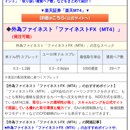
イント」「取り扱い通貨ペア数」などをまとめて紹介！
▼楽天証券「楽天MT4」▼
◆
外為ファイネスト「ファイネストFX（MT4）」
（発注可能）
外為ファイネスト「ファイネストFX（MT4）」の主なスペック
ユーロ/米ドル スプレ
米ドル/円 スプレッド
最低取引単位
通貨ペア数
ッド
0.3～1.2銭
0.3～0.8pips
1000通貨
29ペア
※直近の配信実績に基づくスプレッド
【外為ファイネスト「ファイネストFX（MT4）」のおすすめポイント】
「ファイネストFX（MT4）」はFX会社のディーリングデスクを介さずに、も
っとも有利な価格を提供するカバー先へ注文を仲介する、NDD方式を採用し
ているMT4口座。
取引レートの透明性が高く、スキャルピングを公式サイト
で容認している優れた取引環境も魅力
です。EAの利用制限がなく、株価指数
やコモディティなどのCFD銘柄のレートも表示することができます。
【外為ファイネスト「ファイネストFX（MT4）」の関連記事】
■外為ファイネスト「ファイネストFX（MT4）」のおすすめポイントや、