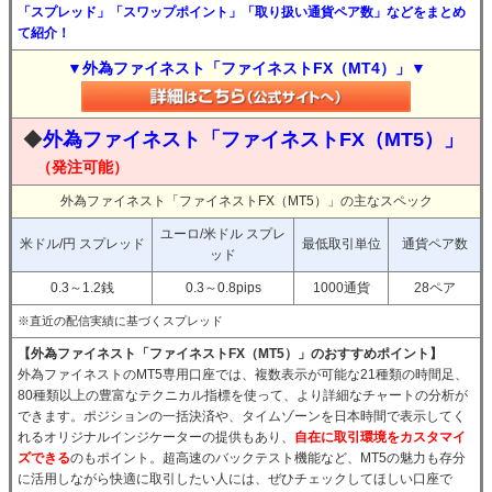
「スプレッド」「スワップポイント」「取り扱い通貨ペア数」などをまとめ
て紹介！
▼外為ファイネスト「ファイネストFX（MT4）」▼
◆
外為ファイネスト「ファイネストFX（MT5）」
（発注可能）
外為ファイネスト「ファイネストFX（MT5）」の主なスペック
ユーロ/米ドル スプレ
米ドル/円 スプレッド
最低取引単位
通貨ペア数
ッド
0.3～1.2銭
0.3～0.8pips
1000通貨
28ペア
※直近の配信実績に基づくスプレッド
【外為ファイネスト「ファイネストFX（MT5）」のおすすめポイント】
外為ファイネストのMT5専用口座では、複数表示が可能な21種類の時間足、
80種類以上の豊富なテクニカル指標を使って、より詳細なチャートの分析が
できます。ポジションの一括決済や、タイムゾーンを日本時間で表示してく
れるオリジナルインジケーターの提供もあり、
自在に取引環境をカスタマイ
ズできる
のもポイント。超高速のバックテスト機能など、MT5の魅力も存分
に活用しながら快適に取引したい人には、ぜひチェックしてほしい口座で