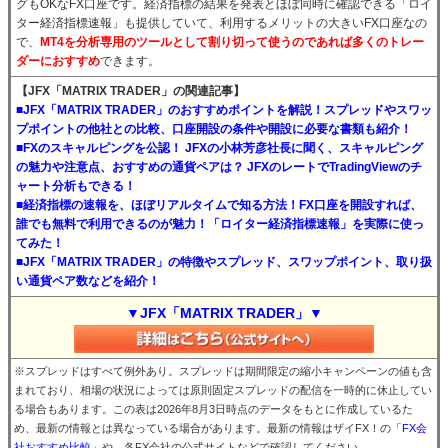
グもOKなFX口座です。経済指標の結果を発表とほぼ同時に確認できる「ロイ
ター経済指標速報」も提供していて、利用するメリットの大きいFX口座なの
で、
MT4を分析専用のツールとして割り切って使うのであれば多くのトレー
ダーにおすすめ
できます。
【JFX「MATRIX TRADER」の関連記事】
■JFX「MATRIX TRADER」のおすすめポイントを解説！スプレッドやスワッ
プポイントの他社との比較、口座開設の条件や開設に必要な書類も紹介！
■FXのスキャルピングを公認！ JFXの小林芳彦社長に聞く、スキャルピング
の魅力や注意点、おすすめの通貨ペアは？ JFXのレートでTradingViewのチ
ャート分析もできる！
■経済指標の速報を、ほぼリアルタイムで知る方法！FX口座を開設すれば、
誰でも無料で利用できるのが魅力！「ロイター経済指標速報」を実際に使っ
てみた！
■JFX「MATRIX TRADER」の特徴やスプレッド、スワップポイント、取り扱
い通貨ペア数などを紹介！
▼JFX「MATRIX TRADER」▼
※スプレッドはすべて例外あり。スプレッドは期間限定の縮小キャンペーンの値も含
まれており、相場の状況によっては原則固定スプレッドの配信を一時的に休止してい
る場合もあります。この表は2026年8月3日時点のデータをもとに作成しているた
め、最新の情報とは異なっている場合があります。最新の情報はザイFX！の
「FX会
社おすすめ比較」
や、各FX会社の公式サイトなどで確認してください