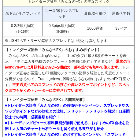
トレイダーズ証券「みんなのFX」の主なスペック
ユーロ/米ドル スプレ
米ドル/円 スプレッド
最低取引単位
通貨ペア数
ッド
0.2銭原則固定
0.3pips原則固定
1000通貨
38ペア
（8-29時）
（8-29時）
※LIGHTペア・ラージ銘柄のスプレッドは上記とは異なります
【トレイダーズ証券「みんなのFX」のおすすめポイント】
「みんなのFX」のTradingViewは、「1つのタブに最大6枚のチャートを表
示」 「テクニカル指標のテンプレートを無限に保存」できるなど、
通常のTr
adingViewでは月額料金がかかる機能の一部を誰でも無料で使えます
。トレ
イダーズ証券が厳選した87種類のテクニカル指標を駆使した高度なチャート
分析ができるので、TradingViewに興味があるなら特におすすめのFX口座で
す。
主要通貨ペアのスプレッドの狭さや高いスワップポイントなど、スペッ
ク面でも多くのトレーダーに支持されています
。
【トレイダーズ証券「みんなのFX」の関連記事】
■トレイダーズ証券「みんなのFX」の特徴やキャンペーン、スプレッドやス
ワップポイントなどの他社との比較、メリット・デメリットを解説！口座開
設までの時間、必要書類も紹介！
■トレーディングビューの有料機能が無料で使える、おすすめのFX会社を公
開！大人気のチャート分析ツールを賢く使える裏ワザを紹介
■トレイダーズ証券「みんなのFX」のおすすめポイントや、「スプレッド」