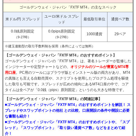
ゴールデンウェイ・ジャパン「FXTF MT4」の主なスペック
ユーロ/米ドル スプレ
米ドル/円 スプレッド
最低取引単位
通貨ペア数
ッド
0.0銭原則固定
0.0pips原則固定
1000通貨
29ペア
（9-27時）
（9-27時）
※建玉連動型の取引手数料制を採用（条件によっては無料）
【ゴールデンウェイ・ジャパン「FXTF MT4」のおすすめポイント】
ゴールデンウェイ・ジャパンの「FXTF MT4」は、著名トレーダーが監修した
インジケーターや定型チャートなどの、
オリジナルのツールが豊富なMT4専
用口座
。PC用のツールにはブラウザ版とインストール版の両方があり、MT4
の真髄とも言える自動売買や、スクリプトを使用したプログラム処理を駆使
した取引も可能です。スプレッドが広めの傾向にあるMT4口座の中で、コア
タイムは全ペアが「0.0銭（pips）原則固定」というのも大きな特徴です。
【ゴールデンウェイ・ジャパン「FXTF MT4」の関連記事】
■ゴールデンウェイ・ジャパン「FXTF MT4」のおすすめポイントを解説！ ス
プレッドやスワップポイントの他社 との比較、口座開設の条件や開設に必要
な書類も紹介！
■ゴールデンウェイ・ジャパン「FXTF MT4」のおすすめポイントや、「スプ
レッド」「スワップポイント」「取り扱い通貨ペア数」などをまとめて紹
介！