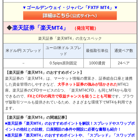
▼ゴールデンウェイ・ジャパン「FXTF MT4」▼
◆
楽天証券「楽天MT4」
（発注可能）
楽天証券「楽天MT4」の主なスペック
ユーロ/米ドル スプレ
米ドル/円 スプレッド
最低取引単位
通貨ペア数
ッド
－
0.5pips原則固定
1000通貨
24ペア
【楽天証券「楽天MT4」のおすすめポイント】
楽天証券の「楽天MT4」は、マーケット情報の豊富さ、証券総合口座と連携
した資金管理のしやすさなど、
大手ネット証券の強みが活かされた
MT4口
座。楽天証券のCFDサービスの1つ、「楽天MT4CFD」も同じMT4から取引
できるので、
FXとCFDの両方で収益チャンスを狙うことも可能
です。ブラウ
ザ版取引ツールも提供されているため、さまざまな環境下でMT4を利用でき
ます。
【楽天証券「楽天MT4」の関連記事】
■楽天証券「楽天MT4」のおすすめポイントを解説！スプレッドやスワップポ
イントの他社との比較、口座開設の条件や開設に必要な書類も紹介！
■楽天証券「楽天MT4」のおすすめポイントや、「スプレッド」「スワップポ