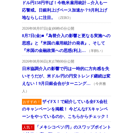
ドル円158円半ば！今晩米雇用統計→介入も一
応警戒。日銀利上げペース加速か？9月利上げ
地ならしに注目。
（ZERO）
2026年08月07日(金)06時45分公開
8月7日(金)■『為替介入の影響と更なる実施への
思惑』と『米国の雇用統計の発表』、そして
『米国の金融政策への思惑(利上…
（羊飼い）
2026年08月06日(木)17時00分公開
日米協調介入の影響で円は一時的に方向感を失
いそうだが、米ドル/円の円安トレンド継続は変
えない！9月日銀会合がターニング…
（今井雅
人）
ザイFX！で紹介している全FX会社
おすすめ！
のキャンペーンを掲載！ 今どんなFXキャンペ
ーンをやっているのか、こちらからチェック！
「メキシコペソ/円」のスワップポイント
人気！