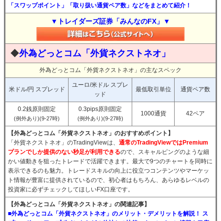
「スワップポイント」「取り扱い通貨ペア数」などをまとめて紹介！
▼トレイダーズ証券「みんなのFX」▼
◆
外為どっとコム「外貨ネクストネオ」
外為どっとコム「外貨ネクストネオ」の主なスペック
ユーロ/米ドル スプレ
米ドル/円 スプレッド
最低取引単位
通貨ペア数
ッド
0.2銭原則固定
0.3pips原則固定
1000通貨
42ペア
(例外あり)(9-27時)
(例外あり)(9-27時)
【外為どっとコム「外貨ネクストネオ」のおすすめポイント】
「外貨ネクストネオ」のTradingViewは、
通常のTradingViewではPremium
プランでしか提供のない秒足が利用できる
ので、スキャルピングのような細
かい値動きを狙ったトレードで活躍できます。最大で9つのチャートを同時に
表示できるのも魅力。トレードスキルの向上に役立つコンテンツやマーケッ
ト情報が豊富に提供されているので、初心者はもちろん、あらゆるレベルの
投資家に必ずチェックしてほしいFX口座です。
【外為どっとコム「外貨ネクストネオ」の関連記事】
■外為どっとコム「外貨ネクストネオ」のメリット・デメリットを解説！ ス