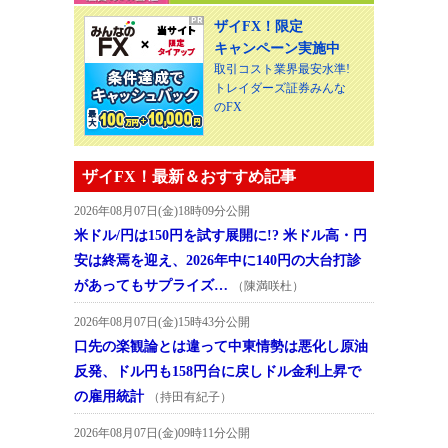
ザイFX！限定
キャンペーン実施中
取引コスト業界最安水準!
トレイダーズ証券みんな
のFX
ザイFX！最新＆おすすめ記事
2026年08月07日(金)18時09分公開
米ドル/円は150円を試す展開に!? 米ドル高・円
安は終焉を迎え、2026年中に140円の大台打診
があってもサプライズ…
（陳満咲杜）
2026年08月07日(金)15時43分公開
口先の楽観論とは違って中東情勢は悪化し原油
反発、ドル円も158円台に戻しドル金利上昇で
の雇用統計
（持田有紀子）
2026年08月07日(金)09時11分公開