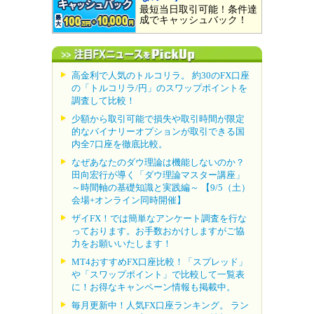
最短当日取引可能！条件達
成でキャッシュバック！
高金利で人気のトルコリラ。 約30のFX口座
の「トルコリラ/円」のスワップポイントを
調査して比較！
少額から取引可能で損失や取引時間が限定
的なバイナリーオプションが取引できる国
内全7口座を徹底比較。
なぜあなたのダウ理論は機能しないのか？
田向宏行が導く「ダウ理論マスター講座」
～時間軸の基礎知識と実践編～ 【9/5（土）
会場+オンライン同時開催】
ザイFX！では簡単なアンケート調査を行な
っております。お手数おかけしますがご協
力をお願いいたします！
MT4おすすめFX口座比較！「スプレッド」
や「スワップポイント」で比較して一覧表
に！お得なキャンペーン情報も掲載中。
毎月更新中！人気FX口座ランキング。 ラン