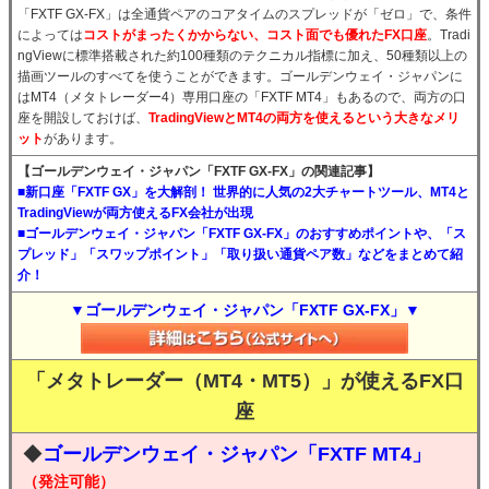
「FXTF GX-FX」は全通貨ペアのコアタイムのスプレッドが「ゼロ」で、条件
によっては
コストがまったくかからない、コスト面でも優れたFX口座
。Tradi
ngViewに標準搭載された約100種類のテクニカル指標に加え、50種類以上の
描画ツールのすべてを使うことができます。ゴールデンウェイ・ジャパンに
はMT4（メタトレーダー4）専用口座の「FXTF MT4」もあるので、両方の口
座を開設しておけば、
TradingViewとMT4の両方を使えるという大きなメリ
ット
があります。
【ゴールデンウェイ・ジャパン「FXTF GX-FX」の関連記事】
■新口座「FXTF GX」を大解剖！ 世界的に人気の2大チャートツール、MT4と
TradingViewが両方使えるFX会社が出現
■ゴールデンウェイ・ジャパン「FXTF GX-FX」のおすすめポイントや、「ス
プレッド」「スワップポイント」「取り扱い通貨ペア数」などをまとめて紹
介！
▼ゴールデンウェイ・ジャパン「FXTF GX-FX」▼
「メタトレーダー（MT4・MT5）」が使えるFX口
座
◆
ゴールデンウェイ・ジャパン「FXTF MT4」
（発注可能）