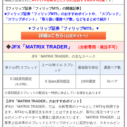
機能が改善された
MT5でFXを取引したい人にはおすすめのFX口座
です。
【フィリップ証券「フィリップMT5」の関連記事】
■フィリップ証券「フィリップMT5」のおすすめポイントや、「スプレッド」
「スワップポイント」「取り扱い通貨ペア数」などをまとめて紹介！
▼フィリップ証券「フィリップMT5」▼
◆
JFX「MATRIX TRADER」
（分析専用・発注不可）
JFX「MATRIX TRADER」の主なスペック
ユーロ/米ドル スプレ
米ドル/円 スプレッド
最低取引単位
通貨ペア数
ッド
0.2銭原則固定
0.3pips原則固定
1000通貨
41ペア
（9-27時）
※原則固定スプレッドの配信を一時的に休止している場合もあります
【JFX「MATRIX TRADER」のおすすめポイント】
JFXの「MATRIX TRADER」では、分析専用のツールとしてMT4を利用でき
ます。MT4から直接注文を出すことはできませんが、取引に役立つオリジナ
ルのインディケーターも豊富に提供されています。「MATRIX TRADER」は
業界上位水準のスプレッドとスワップポイントに定評があり、スキャルピン