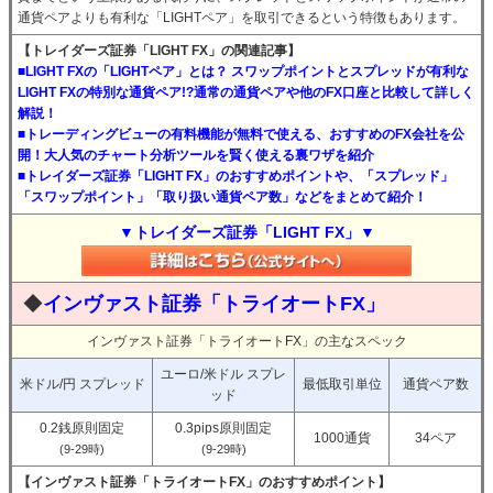
通貨ペアよりも有利な「LIGHTペア」を取引できるという特徴もあります。
【トレイダーズ証券「LIGHT FX」の関連記事】
■LIGHT FXの「LIGHTペア」とは？ スワップポイントとスプレッドが有利な
LIGHT FXの特別な通貨ペア!?通常の通貨ペアや他のFX口座と比較して詳しく
解説！
■トレーディングビューの有料機能が無料で使える、おすすめのFX会社を公
開！大人気のチャート分析ツールを賢く使える裏ワザを紹介
■トレイダーズ証券「LIGHT FX」のおすすめポイントや、「スプレッド」
「スワップポイント」「取り扱い通貨ペア数」などをまとめて紹介！
▼トレイダーズ証券「LIGHT FX」▼
◆
インヴァスト証券「トライオートFX」
インヴァスト証券「トライオートFX」の主なスペック
ユーロ/米ドル スプレ
米ドル/円 スプレッド
最低取引単位
通貨ペア数
ッド
0.2銭原則固定
0.3pips原則固定
1000通貨
34ペア
(9-29時)
(9-29時)
【インヴァスト証券「トライオートFX」のおすすめポイント】