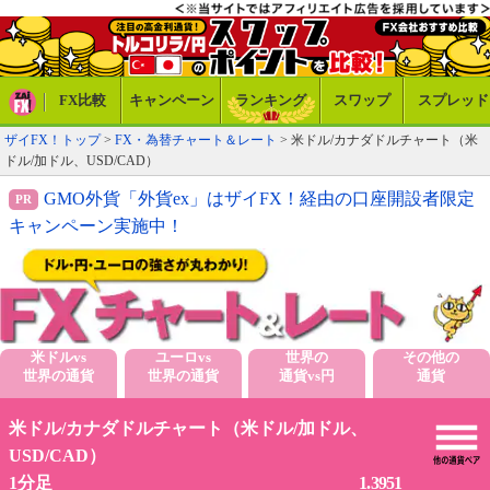
FX比較
キャンペーン
ランキング
スワップ
スプレッド
ザイFX！トップ
>
FX・為替チャート＆レート
> 米ドル/カナダドルチャート（米
ドル/加ドル、USD/CAD）
GMO外貨「外貨ex」はザイFX！経由の口座開設者限定
キャンペーン実施中！
米ドルvs
ユーロvs
世界の
その他の
世界の通貨
世界の通貨
通貨vs円
通貨
米ドル/カナダドルチャート（米ドル/加ドル、
USD/CAD）
1.3951
1分足