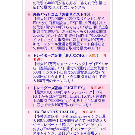
の取引で4000円がもらえる！ さらに取引量に
応じて最大100万円のチャンスも！
外為どっとコム「外貨ネクストネオ」
【最大101万2000円＋1200FXポイント】ザイ
FX！から口座開設後、FX口座で1万通貨以上
の取引1回で5000円+らくらくFX積立1回以上定
期買付で3000円。さらにらくらくFX積立開設
200FXポイント＆定期買付1回以上で1000FXポ
イント。さらに取引量に応じて最大100万円に
加え、スクール受講と理解度テスト合格など
で1000円、CFD開設と取引で最大4000円！
トレイダーズ証券「みんなのFX」
人気！
Ｎ
ＥＷ！
【最大101万円キャッシュバック】ザイFX！か
ら口座開設後、FX口座で5万通貨以上の取引で
5000円+シストレ口座で5万通貨以上の取引で
5000円がもらえる！ さらに取引量に応じて最
大100万円のチャンスも！
トレイダーズ証券「LIGHT FX」
ＮＥＷ！
【最大100万3000円キャッシュバック】ザイ
FX！から口座開設後、LIGHT FXで5万通貨以
上の取引で3000円がもらえる！さらに取引量
に応じて最大100万円のチャンスも！
JFX「MATRIX TRADER」
ＮＥＷ！
【小林芳彦レポート＆TradingViewインジと最
大100万5000円】口座開設完了で小林芳彦オリ
ジナルレポート「FXスキャルピングのコツ」
およびTradingView専用インジケーター「コバ
スキャインジ」当日プレゼント＆専用フォー