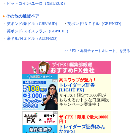
・
ビットコイン/ユーロ（XBT/EUR）
その他の通貨ペア
・
英ポンド/豪ドル（GBP/AUD）
・
英ポンド/ＮＺドル（GBP/NZD）
・
英ポンド/スイスフラン（GBP/CHF）
・
豪ドル/ＮＺドル（AUD/NZD）
>>「FX・為替チャート＆レート」を見る
高スワップが魅力！
トレイダーズ証券
[LIGHT FX]
ザイFX！限定で3000円が
もらえるおトクな口座開設
キャンペーン実施中！
ザイFX！限定で最大10000
円！
トレイダーズ証券[みん
なのFX]