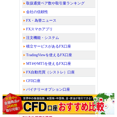
取扱通貨ペア数や取引量ランキング
会社の信頼性
FX・為替ニュース
FXスマホアプリ
注文機能・システム
積立サービスがあるFX口座
TradingViewを使えるFX口座
MT4やMT5を使えるFX口座
FX自動売買（シストレ）口座
CFD口座
バイナリーオプション口座
読者が選んだFX口座人気ランキング！
ビットコイン取引所・販売所を比較