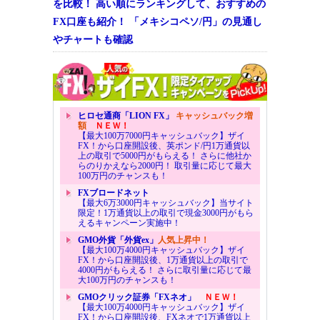
を比較！ 高い順にランキングして、おすすめの
FX口座も紹介！ 「メキシコペソ/円」の見通し
やチャートも確認
ヒロセ通商「LION FX」
キャッシュバック増
額
ＮＥＷ！
【最大100万7000円キャッシュバック】ザイ
FX！から口座開設後、英ポンド/円1万通貨以
上の取引で5000円がもらえる！ さらに他社か
らのりかえなら2000円！ 取引量に応じて最大
100万円のチャンスも！
FXブロードネット
【最大6万3000円キャッシュバック】当サイト
限定！1万通貨以上の取引で現金3000円がもら
えるキャンペーン実施中！
GMO外貨「外貨ex」
人気上昇中！
【最大100万4000円キャッシュバック】ザイ
FX！から口座開設後、1万通貨以上の取引で
4000円がもらえる！ さらに取引量に応じて最
大100万円のチャンスも！
GMOクリック証券「FXネオ」
ＮＥＷ！
【最大100万4000円キャッシュバック】ザイ
FX！から口座開設後、FXネオで1万通貨以上