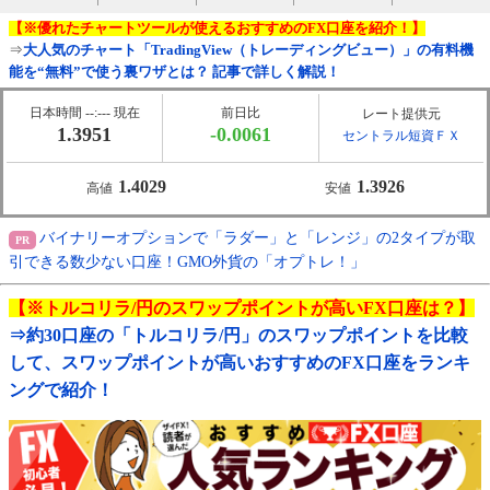
【※優れたチャートツールが使えるおすすめのFX口座を紹介！】
⇒
大人気のチャート「TradingView（トレーディングビュー）」の有料機
能を“無料”で使う裏ワザとは？ 記事で詳しく解説！
日本時間 --:--- 現在
前日比
レート提供元
1.3951
-0.0061
セントラル短資ＦＸ
1.4029
1.3926
高値
安値
バイナリーオプションで「ラダー」と「レンジ」の2タイプが取
引できる数少ない口座！GMO外貨の「オプトレ！」
【※トルコリラ/円のスワップポイントが高いFX口座は？】
⇒約30口座の「トルコリラ/円」のスワップポイントを比較
して、スワップポイントが高いおすすめのFX口座をランキ
ングで紹介！