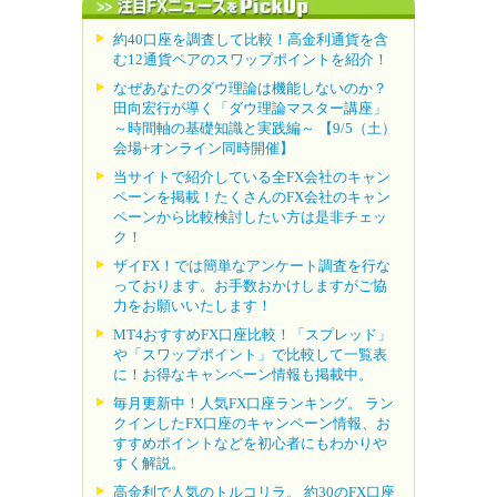
約40口座を調査して比較！高金利通貨を含
む12通貨ペアのスワップポイントを紹介！
なぜあなたのダウ理論は機能しないのか？
田向宏行が導く「ダウ理論マスター講座」
～時間軸の基礎知識と実践編～ 【9/5（土）
会場+オンライン同時開催】
当サイトで紹介している全FX会社のキャン
ペーンを掲載！たくさんのFX会社のキャン
ペーンから比較検討したい方は是非チェッ
ク！
ザイFX！では簡単なアンケート調査を行な
っております。お手数おかけしますがご協
力をお願いいたします！
MT4おすすめFX口座比較！「スプレッド」
や「スワップポイント」で比較して一覧表
に！お得なキャンペーン情報も掲載中。
毎月更新中！人気FX口座ランキング。 ラン
クインしたFX口座のキャンペーン情報、お
すすめポイントなどを初心者にもわかりや
すく解説。
高金利で人気のトルコリラ。 約30のFX口座