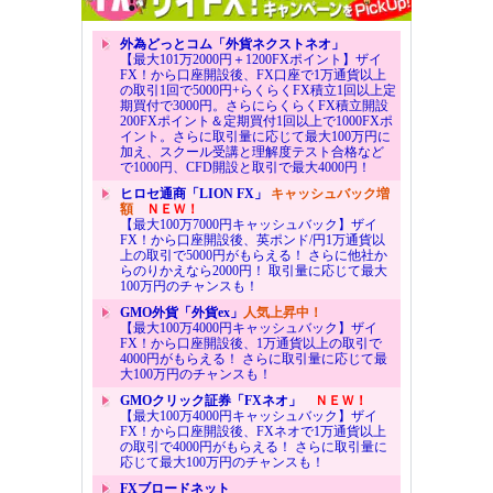
外為どっとコム「外貨ネクストネオ」
【最大101万2000円＋1200FXポイント】ザイ
FX！から口座開設後、FX口座で1万通貨以上
の取引1回で5000円+らくらくFX積立1回以上定
期買付で3000円。さらにらくらくFX積立開設
200FXポイント＆定期買付1回以上で1000FXポ
イント。さらに取引量に応じて最大100万円に
加え、スクール受講と理解度テスト合格など
で1000円、CFD開設と取引で最大4000円！
ヒロセ通商「LION FX」
キャッシュバック増
額
ＮＥＷ！
【最大100万7000円キャッシュバック】ザイ
FX！から口座開設後、英ポンド/円1万通貨以
上の取引で5000円がもらえる！ さらに他社か
らのりかえなら2000円！ 取引量に応じて最大
100万円のチャンスも！
GMO外貨「外貨ex」
人気上昇中！
【最大100万4000円キャッシュバック】ザイ
FX！から口座開設後、1万通貨以上の取引で
4000円がもらえる！ さらに取引量に応じて最
大100万円のチャンスも！
GMOクリック証券「FXネオ」
ＮＥＷ！
【最大100万4000円キャッシュバック】ザイ
FX！から口座開設後、FXネオで1万通貨以上
の取引で4000円がもらえる！ さらに取引量に
応じて最大100万円のチャンスも！
FXブロードネット