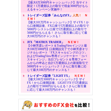
【最大6万3000円キャッシュバック】当サイト
限定！1万通貨以上の取引で現金3000円がもら
えるキャンペーン実施中！
トレイダーズ証券「みんなのFX」
人気！
Ｎ
ＥＷ！
【最大101万円キャッシュバック】ザイFX！か
ら口座開設後、FX口座で5万通貨以上の取引で
5000円+シストレ口座で5万通貨以上の取引で
5000円がもらえる！ さらに取引量に応じて最
大100万円のチャンスも！
JFX「MATRIX TRADER」
ＮＥＷ！
【小林芳彦レポート＆TradingViewインジと最
大100万5000円】口座開設完了で小林芳彦オリ
ジナルレポート「FXスキャルピングのコツ」
およびTradingView専用インジケーター「コバ
スキャインジ」当日プレゼント＆専用フォー
ムからの申込と合計1万通貨以上の新規取引で
5000円キャッシュバック！さらに取引量に応
じて最大100万円のチャンスも！
トレイダーズ証券「LIGHT FX」
ＮＥＷ！
【最大100万3000円キャッシュバック】ザイ
FX！から口座開設後、LIGHT FXで5万通貨以
上の取引で3000円がもらえる！さらに取引量
に応じて最大100万円のチャンスも！