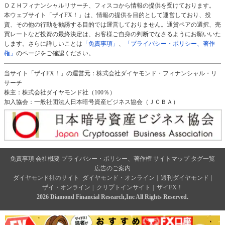
ＤＺＨフィナンシャルリサーチ、フィスコから情報の提供を受けております。
本ウェブサイト「ザイFX！」は、情報の提供を目的として運営しており、投
資、その他の行動を勧誘する目的では運営しておりません。通貨ペアの選択、売
買レートなど投資の最終決定は、お客様ご自身の判断でなさるようにお願いいた
します。さらに詳しいことは
「免責事項」
、
「プライバシー・ポリシー、著作
権」
のページをご確認ください。
当サイト「ザイFX！」の運営元：株式会社ダイヤモンド・フィナンシャル・リ
サーチ
株主：株式会社ダイヤモンド社（100％）
加入協会：一般社団法人日本暗号資産ビジネス協会（ＪＣＢＡ）
免責事項
会社概要
プライバシー・ポリシー、著作権
サイトマップ
タグ一覧
広告のご案内
ダイヤモンド社のサイト
ダイヤモンド・オンライン
|
週刊ダイヤモンド
|
ザイ・オンライン
|
クリプトインサイト
|
ザイFX！
2026 Diamond Financial Research,Inc All Rights Reserved.