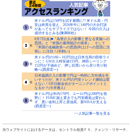
米ドル/円は150円を試す展開に!? 米ドル高・円
安は終焉を迎え、2026年中に140円の大台打診
があってもサプライズではない！ 今回の介入は
成功するとみる(陳満咲杜)
8月7日(金)■『為替介入の影響と更なる実施への
思惑』と『米国の雇用統計の発表』、そして
『米国の金融政策への思惑(利上げへの思惑に注
視)』に注目！(羊飼い)
米ドル/円の160～162円台は日米当局の防衛ライ
ンに！ GW介入時安値155円、神田シーリング
152円が下値めど、押し目買いから戻り売り戦
略へ(西原宏一)
日米協調介入の影響で円は一時的に方向感を失
いそうだが、米ドル/円の円安トレンド継続は変
えない！9月日銀会合がターニングポイントと
なるか？(今井雅人)
米ドル/円は年内170円、ユーロ/円は200円を視
野に！ FOMC据え置きでも円安構造は変わら
ず、悪い金利上昇と原油高、新NISAが支える
(西原宏一)
>>人気記事一覧を見る
当ウェブサイトにおけるデータは、セントラル短資ＦＸ、クォンツ・リサーチ、