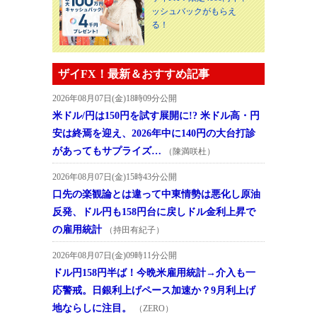
ッシュバックがもらえ
る！
ザイFX！最新＆おすすめ記事
2026年08月07日(金)18時09分公開
米ドル/円は150円を試す展開に!? 米ドル高・円
安は終焉を迎え、2026年中に140円の大台打診
があってもサプライズ…
（陳満咲杜）
2026年08月07日(金)15時43分公開
口先の楽観論とは違って中東情勢は悪化し原油
反発、ドル円も158円台に戻しドル金利上昇で
の雇用統計
（持田有紀子）
2026年08月07日(金)09時11分公開
ドル円158円半ば！今晩米雇用統計→介入も一
応警戒。日銀利上げペース加速か？9月利上げ
地ならしに注目。
（ZERO）