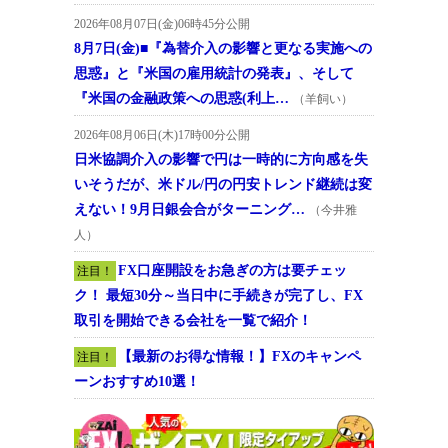
2026年08月07日(金)06時45分公開
8月7日(金)■『為替介入の影響と更なる実施への
思惑』と『米国の雇用統計の発表』、そして
『米国の金融政策への思惑(利上…
（羊飼い）
2026年08月06日(木)17時00分公開
日米協調介入の影響で円は一時的に方向感を失
いそうだが、米ドル/円の円安トレンド継続は変
えない！9月日銀会合がターニング…
（今井雅
人）
FX口座開設をお急ぎの方は要チェッ
注目！
ク！ 最短30分～当日中に手続きが完了し、FX
取引を開始できる会社を一覧で紹介！
【最新のお得な情報！】FXのキャンペ
注目！
ーンおすすめ10選！