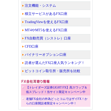
注文機能・システム
積立サービスがあるFX口座
TradingViewを使えるFX口座
MT4やMT5を使えるFX口座
FX自動売買（シストレ）口座
CFD口座
バイナリーオプション口座
読者が選んだFX口座人気ランキング！
ビットコイン取引所・販売所を比較
【トレイダーズ証券LIGHT FX】高スワップ＆
低スプレッド！当サイト限定キャンペーン中
老舗FX会社の外為どっとコムではザイFX！か
らの口座開設者限定キャンペーン中！