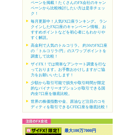
ペーンを掲載！たくさんのFX会社のキャン
ペーンから比較検討したい方は是非チェッ
ク！
毎月更新中！人気FX口座ランキング。 ラン
クインしたFX口座のキャンペーン情報、お
すすめポイントなどを初心者にもわかりや
すく解説。
高金利で人気のトルコリラ。 約30のFX口座
の「トルコリラ/円」のスワップポイントを
調査して比較！
ザイFX！では簡単なアンケート調査を行な
っております。お手数おかけしますがご協
力をお願いいたします！
少額から取引可能で損失や取引時間が限定
的なバイナリーオプションが取引できる国
内全7口座を徹底比較。
世界の株価指数や金、原油など注目のコモ
ディティを取引できるCFD口座を徹底比較！
最大100万7000円