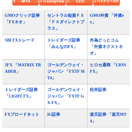
GMOクリック証券
セントラル短資ＦＸ
GMO外貨 「外貨e
「FXネオ」
「ＦＸダイレクトプ
x」
ラス」
SBI FXトレード
トレイダーズ証券
外為どっとコム
「みんなのFX」
「外貨ネクストネ
オ」
JFX 「MATRIX TR
ゴールデンウェイ・
ヒロセ通商 「LION
ADER」
ジャパン 「FXTF M
FX」
T4」
トレイダーズ証券
ゴールデンウェイ・
松井証券
「LIGHT FX」
ジャパン 「FXTF G
X-FX」
FXブロードネット
IG証券
楽天証券 「楽天MT
4」