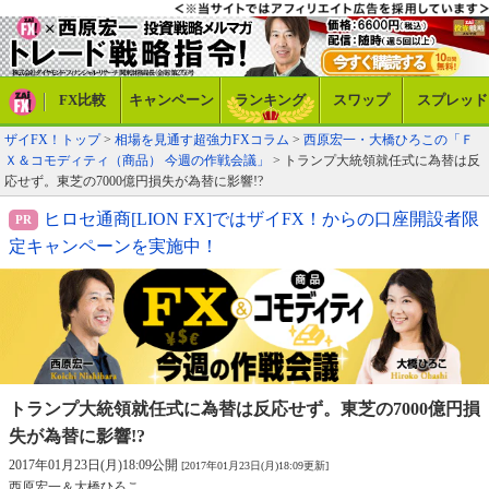
FX比較
キャンペーン
ランキング
スワップ
スプレッド
ザイFX！トップ
>
相場を見通す超強力FXコラム
>
西原宏一・大橋ひろこの「Ｆ
Ｘ＆コモディティ（商品） 今週の作戦会議」
> トランプ大統領就任式に為替は反
応せず。東芝の7000億円損失が為替に影響!?
ヒロセ通商[LION FX]ではザイFX！からの口座開設者限
定キャンペーンを実施中！
トランプ大統領就任式に為替は反応せず。
東芝の7000億円損
失が為替に影響!?
2017年01月23日(月)18:09公開
[2017年01月23日(月)18:09更新]
西原宏一＆大橋ひろこ