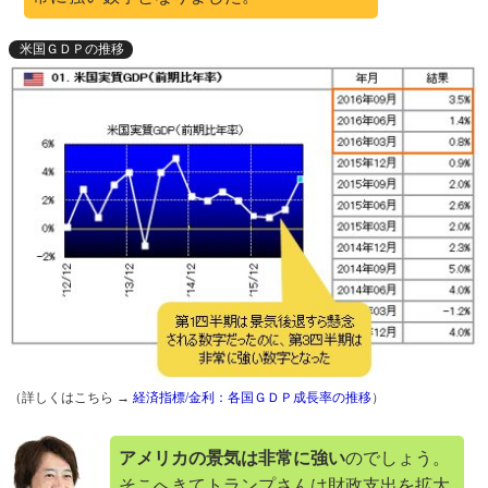
米国ＧＤＰの推移
（詳しくはこちら →
経済指標/金利：各国ＧＤＰ成長率の推移
）
アメリカの景気は非常に強い
のでしょう。
そこへきてトランプさんは財政支出を拡大