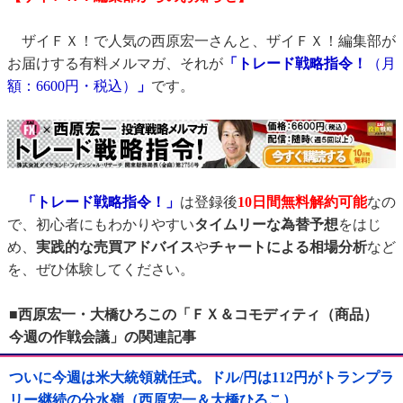
ザイＦＸ！で人気の西原宏一さんと、ザイＦＸ！編集部が
お届けする有料メルマガ、それが
「トレード戦略指令！
（月
額：6600円・税込）
」
です。
「トレード戦略指令！」
は登録後
10日間
無料解約可能
なの
で、初心者にもわかりやすい
タイムリーな為替予想
をはじ
め、
実践的な売買アドバイス
や
チャートによる相場分析
など
を、ぜひ体験してください。
■西原宏一・大橋ひろこの「ＦＸ＆コモディティ（商品）
今週の作戦会議」の関連記事
ついに今週は米大統領就任式。ドル/円は112円がトランプラ
リー継続の分水嶺（西原宏一＆大橋ひろこ）