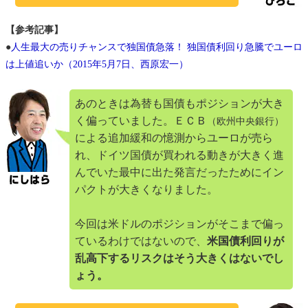
【参考記事】
●
人生最大の売りチャンスで独国債急落！ 独国債利回り急騰でユーロ
は上値追いか（2015年5月7日、西原宏一）
あのときは為替も国債もポジションが大き
く偏っていました。ＥＣＢ
（欧州中央銀行）
による追加緩和の憶測からユーロが売ら
れ、ドイツ国債が買われる動きが大きく進
んでいた最中に出た発言だったためにイン
パクトが大きくなりました。
今回は米ドルのポジションがそこまで偏っ
ているわけではないので、
米国債利回りが
乱高下するリスクはそう大きくはないでし
ょう。