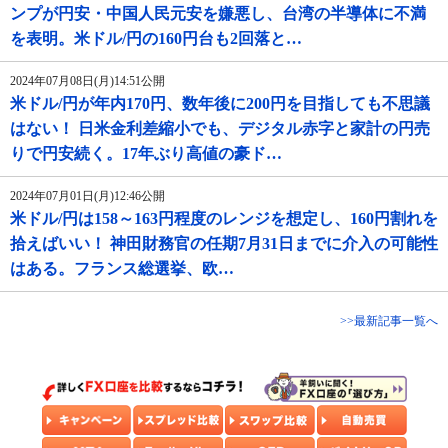
ンプが円安・中国人民元安を嫌悪し、台湾の半導体に不満
を表明。米ドル/円の160円台も2回落と…
2024年07月08日(月)14:51公開
米ドル/円が年内170円、数年後に200円を目指しても不思議
はない！ 日米金利差縮小でも、デジタル赤字と家計の円売
りで円安続く。17年ぶり高値の豪ド…
2024年07月01日(月)12:46公開
米ドル/円は158～163円程度のレンジを想定し、160円割れを
拾えばいい！ 神田財務官の任期7月31日までに介入の可能性
はある。フランス総選挙、欧…
>>最新記事一覧へ