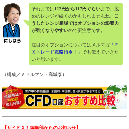
それまでは
112円から117円ぐらい
まで、広
めのレンジが続くのかもしれませんね。
こ
うしたレンジ相場ではオプションの影響力
が強くなりやすい
ので要注意です。
注目のオプションについてはメルマガ
「Ｆ
Ｘトレード戦略指令！」
でも伝えていきた
いと思います。
（構成／ミドルマン・高城泰）
【ザイＦＸ！編集部からのお知らせ】