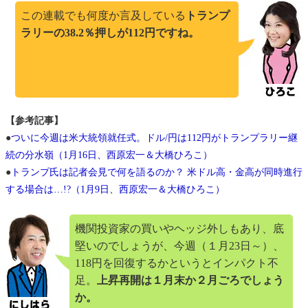
この連載でも何度か言及している
トランプ
ラリーの38.2％押しが112円ですね。
【参考記事】
●
ついに今週は米大統領就任式。ドル/円は112円がトランプラリー継
続の分水嶺（1月16日、西原宏一＆大橋ひろこ）
●
トランプ氏は記者会見で何を語るのか？ 米ドル高・金高が同時進行
する場合は…!?（1月9日、西原宏一＆大橋ひろこ）
機関投資家の買いやヘッジ外しもあり、底
堅いのでしょうが、今週（１月23日～）、
118円を回復するかというとインパクト不
足。
上昇再開は１月末か２月ごろでしょう
か。