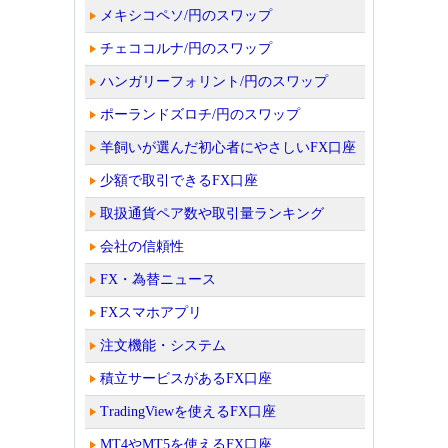
メキシコペソ/円のスワップ
チェココルナ/円のスワップ
ハンガリーフォリント/円のスワップ
ポーランドズロチ/円のスワップ
羊飼いが選んだ初心者にやさしいFX口座
少額で取引できるFX口座
取扱通貨ペア数や取引量ランキング
会社の信頼性
FX・為替ニュース
FXスマホアプリ
注文機能・システム
積立サービスがあるFX口座
TradingViewを使えるFX口座
MT4やMT5を使えるFX口座