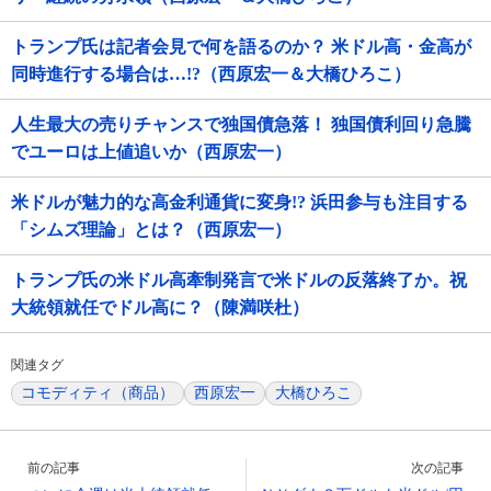
トランプ氏は記者会見で何を語るのか？ 米ドル高・金高が
同時進行する場合は…!?（西原宏一＆大橋ひろこ）
人生最大の売りチャンスで独国債急落！ 独国債利回り急騰
でユーロは上値追いか（西原宏一）
米ドルが魅力的な高金利通貨に変身!? 浜田参与も注目する
「シムズ理論」とは？（西原宏一）
トランプ氏の米ドル高牽制発言で米ドルの反落終了か。祝
大統領就任でドル高に？（陳満咲杜）
関連タグ
コモディティ（商品）
西原宏一
大橋ひろこ
前の記事
次の記事