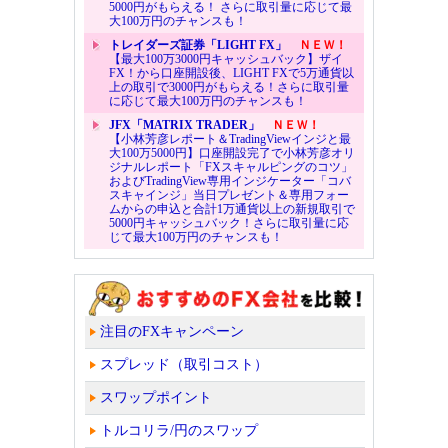
5000円がもらえる！ さらに取引量に応じて最
大100万円のチャンスも！
トレイダーズ証券「LIGHT FX」
ＮＥＷ！
【最大100万3000円キャッシュバック】ザイ
FX！から口座開設後、LIGHT FXで5万通貨以
上の取引で3000円がもらえる！さらに取引量
に応じて最大100万円のチャンスも！
JFX「MATRIX TRADER」
ＮＥＷ！
【小林芳彦レポート＆TradingViewインジと最
大100万5000円】口座開設完了で小林芳彦オリ
ジナルレポート「FXスキャルピングのコツ」
およびTradingView専用インジケーター「コバ
スキャインジ」当日プレゼント＆専用フォー
ムからの申込と合計1万通貨以上の新規取引で
5000円キャッシュバック！さらに取引量に応
じて最大100万円のチャンスも！
注目のFXキャンペーン
スプレッド（取引コスト）
スワップポイント
トルコリラ/円のスワップ