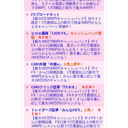
加え、スクール受講と理解度テスト合格など
で1000円、CFD開設と取引で最大4000円！
FXブロードネット
【最大6万3000円キャッシュバック】当サイト
限定！1万通貨以上の取引で現金3000円がもら
えるキャンペーン実施中！
ヒロセ通商「LION FX」
キャッシュバック増
額
ＮＥＷ！
【最大100万7000円キャッシュバック】ザイ
FX！から口座開設後、英ポンド/円1万通貨以
上の取引で5000円がもらえる！ さらに他社か
らのりかえなら2000円！ 取引量に応じて最大
100万円のチャンスも！
GMO外貨「外貨ex」
人気上昇中！
【最大100万4000円キャッシュバック】ザイ
FX！から口座開設後、1万通貨以上の取引で
4000円がもらえる！ さらに取引量に応じて最
大100万円のチャンスも！
GMOクリック証券「FXネオ」
ＮＥＷ！
【最大100万4000円キャッシュバック】ザイ
FX！から口座開設後、FXネオで1万通貨以上
の取引で4000円がもらえる！ さらに取引量に
応じて最大100万円のチャンスも！
トレイダーズ証券「みんなのFX」
人気！
Ｎ
ＥＷ！
【最大101万円キャッシュバック】ザイFX！か
ら口座開設後、FX口座で5万通貨以上の取引で
5000円+シストレ口座で5万通貨以上の取引で