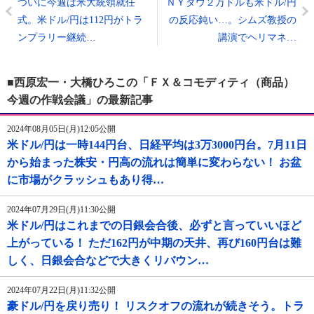
ついに今週は米大統領就任
ＮＹダウ２万ドルも米ドル/円
式。米ドル/円は112円がトラ
の反応鈍い…。シムズ教授の
ンプラリー継続…
講演でヘリマネ…
■西原宏一・大橋ひろこの「ＦＸ＆コモディティ（商品）
今週の作戦会議」の最新記事
2024年08月05日(月)12:05公開
米ドル/円は一時144円台、日経平均は3万3000円台。7月11日
から始まった株安・円高の流れは簡単に変わらない！ お盆
に市場がクラッシュもあり得…
2024年07月29日(月)11:30公開
米ドル/円はこれまでの日銀会合後、必ずと言っていいほど
上がっている！ ただ162円が中期の天井、再び160円台は難
しく、日銀会合などで大きくリバウン…
2024年07月22日(月)11:32公開
豪ドル/円を戻り売り！ リスクオフの流れが続きそう。トラ