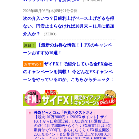
2026年08月06日(木)09時21分公開
次の介入いつ？日銀利上げペース上げざるを得
ない。円安止まらなければ10月末～11月に追加
介入か？
（ZERO）
【最新のお得な情報！】FXのキャンペ
注目！
ーンおすすめ10選！
ザイFX！で紹介している全FX会社
おすすめ！
のキャンペーンを掲載！ 今どんなFXキャンペ
ーンをやっているのか、こちらからチェック！
外為どっとコム「外貨ネクストネオ」
【最大101万2000円＋1200FXポイント】ザイ
FX！から口座開設後、FX口座で1万通貨以上
の取引1回で5000円+らくらくFX積立1回以上定
期買付で3000円。さらにらくらくFX積立開設
200FXポイント＆定期買付1回以上で1000FXポ
イント。さらに取引量に応じて最大100万円に