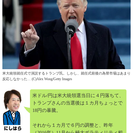
米大統領就任式で演説するトランプ氏。しかし、就任式前後の為替市場はあまり
反応しなかった… (C)Alex Wong/Getty Images
米ドル/円は米大統領選当日に４円落ちて、
トランプさんの当選後は１カ月ちょっとで
18円の暴騰。
それから１カ月で６円の調整と、昨年
（2016年）11月から極大ボラティリティ相