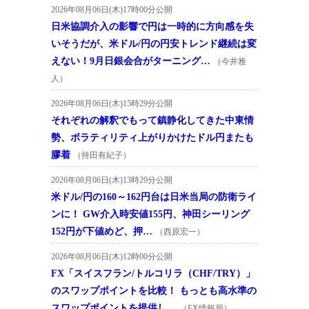
2026年08月06日(木)17時00分公開
日米協調介入の影響で円は一時的に方向感を失
いそうだが、米ドル/円の円安トレンド継続は変
えない！9月日銀会合がターニング…
（今井雅
人）
2026年08月06日(木)15時29分公開
それぞれの解釈でもって鎮静化してきた中東情
勢、ボラティリティ上がりかけたドル円またも
膠着
（持田有紀子）
2026年08月06日(木)13時20分公開
米ドル/円の160～162円台は日米当局の防衛ライ
ンに！ GW介入時安値155円、神田シーリング
152円が下値めど、押…
（西原宏一）
2026年08月06日(木)12時00分公開
FX「スイスフラン/トルコリラ（CHF/TRY）」
のスワップポイントを比較！ もっとも高水準の
スワップポイントを提供し…
（FX情報局）