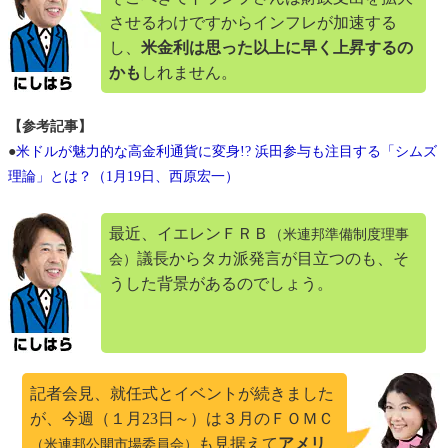
させるわけですからインフレが加速する
し、
米金利は思った以上に早く上昇するの
かも
しれません。
【参考記事】
●
米ドルが魅力的な高金利通貨に変身!? 浜田参与も注目する「シムズ
理論」とは？（1月19日、西原宏一）
最近、イエレンＦＲＢ
（米連邦準備制度理事
議長からタカ派発言が目立つのも、そ
会）
うした背景があるのでしょう。
記者会見、就任式とイベントが続きました
が、今週（１月23日～）は３月のＦＯＭＣ
も見据えて
アメリ
（米連邦公開市場委員会）