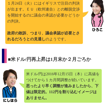
１月24日（火）にはイギリスで注目の判決
が出ます。ＥＵ（欧州連合）との離脱交渉
を開始するのに議会の承認が必要かどうか
の判決。
政府の敗訴、つまり、議会承認が必要とさ
れるだろうとの見通し
のようです。
■米ドル/円再上昇は1月末か２月ごろか
米ドル/円は2016年12月15日（木）に高値を
つけてから１カ月間調整が続いています。
思ったより早く調整が進みましたから、下
値は限定的。112円を割り込むイメージは
ありません。