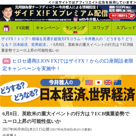
FX比較
キャンペーン
ランキング
スワップ
スプレッド
ザイFX！トップ
>
相場を見通す超強力FXコラム
>
今井雅人の「どうする？ どう
なる？ 日本経済、世界経済」
> 6月8日、英欧米の重大イベントの行方は？ECB慎
重姿勢でユーロ上昇の可能性低いか
ヒロセ通商[LION FX]ではザイFX！からの口座開設者限
定キャンペーンを実施中！
6月8日、英欧米の重大イベントの行方は？
ECB慎重姿勢で
ユーロ上昇の可能性低いか
2017年06月08日(木)13:15公開
[2017年06月08日(木)13:15更新]
今井雅人