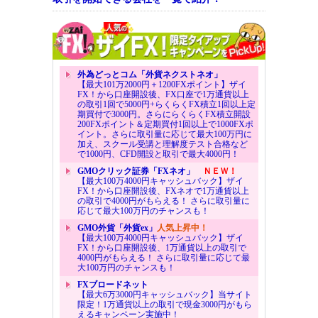
外為どっとコム「外貨ネクストネオ」
【最大101万2000円＋1200FXポイント】ザイ
FX！から口座開設後、FX口座で1万通貨以上
の取引1回で5000円+らくらくFX積立1回以上定
期買付で3000円。さらにらくらくFX積立開設
200FXポイント＆定期買付1回以上で1000FXポ
イント。さらに取引量に応じて最大100万円に
加え、スクール受講と理解度テスト合格など
で1000円、CFD開設と取引で最大4000円！
GMOクリック証券「FXネオ」
ＮＥＷ！
【最大100万4000円キャッシュバック】ザイ
FX！から口座開設後、FXネオで1万通貨以上
の取引で4000円がもらえる！ さらに取引量に
応じて最大100万円のチャンスも！
GMO外貨「外貨ex」
人気上昇中！
【最大100万4000円キャッシュバック】ザイ
FX！から口座開設後、1万通貨以上の取引で
4000円がもらえる！ さらに取引量に応じて最
大100万円のチャンスも！
FXブロードネット
【最大6万3000円キャッシュバック】当サイト
限定！1万通貨以上の取引で現金3000円がもら
えるキャンペーン実施中！