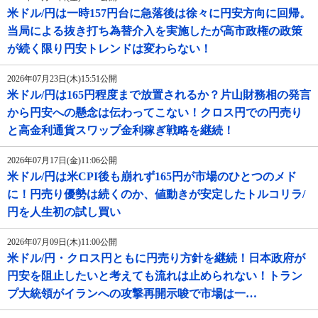
米ドル/円は一時157円台に急落後は徐々に円安方向に回帰。
当局による抜き打ち為替介入を実施したが高市政権の政策
が続く限り円安トレンドは変わらない！
2026年07月23日(木)15:51公開
米ドル/円は165円程度まで放置されるか？片山財務相の発言
から円安への懸念は伝わってこない！クロス円での円売り
と高金利通貨スワップ金利稼ぎ戦略を継続！
2026年07月17日(金)11:06公開
米ドル/円は米CPI後も崩れず165円が市場のひとつのメド
に！円売り優勢は続くのか、値動きが安定したトルコリラ/
円を人生初の試し買い
2026年07月09日(木)11:00公開
米ドル/円・クロス円ともに円売り方針を継続！日本政府が
円安を阻止したいと考えても流れは止められない！トラン
プ大統領がイランへの攻撃再開示唆で市場は一…