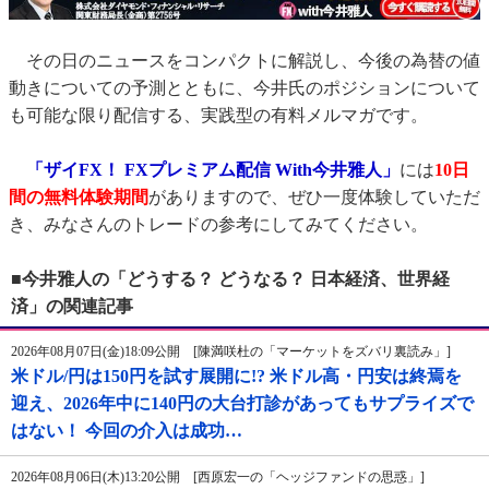
その日のニュースをコンパクトに解説し、今後の為替の値
動きについての予測とともに、今井氏のポジションについて
も可能な限り配信する、実践型の有料メルマガです。
「ザイFX！ FXプレミアム配信 With今井雅人」
には
10日
間の無料体験期間
がありますので、ぜひ一度体験していただ
き、みなさんのトレードの参考にしてみてください。
■今井雅人の「どうする？ どうなる？ 日本経済、世界経
済」の関連記事
2026年08月07日(金)18:09公開 [陳満咲杜の「マーケットをズバリ裏読み」]
米ドル/円は150円を試す展開に!? 米ドル高・円安は終焉を
迎え、2026年中に140円の大台打診があってもサプライズで
はない！ 今回の介入は成功…
2026年08月06日(木)13:20公開 [西原宏一の「ヘッジファンドの思惑」]