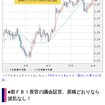
（リアルタイムチャートはこちら →
FXチャート＆レート：英ポンド/米ドル 日
足
）
■前ＦＢＩ長官の議会証言、原稿どおりなら
波乱なし！