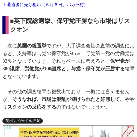
ト通過後に売り狙い（６月６日、バカラ村）
■英下院総選挙、保守党圧勝なら市場はリス
クオン
次に
英国の総選挙
ですが、大手調査会社の直前の調査によ
ると、支持率は与党の保守党が46％、野党第一党の労働党は
33％となっています。それをベースに考えると、
保守党が
380議席、労働党が190議席と、与党・保守党が圧勝する
結果
となっています。
その他の調査結果も複数出ており、一概には言えません
が、
そうなれば、市場は混乱が避けられたと好感して、やや
リスクオンの反応をする
のではないでしょうか。
英ポンド/米ドル 日足