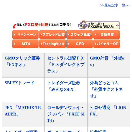
>>最新記事一覧へ
GMOクリック証券
セントラル短資ＦＸ
GMO外貨 「外貨e
「FXネオ」
「ＦＸダイレクトプ
x」
ラス」
SBI FXトレード
トレイダーズ証券
外為どっとコム
「みんなのFX」
「外貨ネクストネ
オ」
JFX 「MATRIX TR
ゴールデンウェイ・
ヒロセ通商 「LION
ADER」
ジャパン 「FXTF M
FX」
T4」