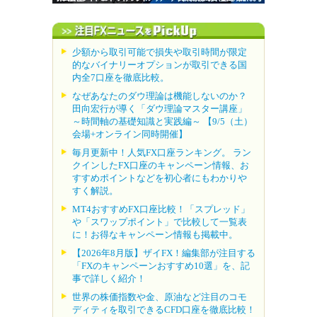
少額から取引可能で損失や取引時間が限定
的なバイナリーオプションが取引できる国
内全7口座を徹底比較。
なぜあなたのダウ理論は機能しないのか？
田向宏行が導く「ダウ理論マスター講座」
～時間軸の基礎知識と実践編～ 【9/5（土）
会場+オンライン同時開催】
毎月更新中！人気FX口座ランキング。 ラン
クインしたFX口座のキャンペーン情報、お
すすめポイントなどを初心者にもわかりや
すく解説。
MT4おすすめFX口座比較！「スプレッド」
や「スワップポイント」で比較して一覧表
に！お得なキャンペーン情報も掲載中。
【2026年8月版】ザイFX！編集部が注目する
「FXのキャンペーンおすすめ10選」を、記
事で詳しく紹介！
世界の株価指数や金、原油など注目のコモ
ディティを取引できるCFD口座を徹底比較！