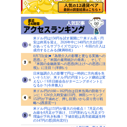
米ドル/円は150円を試す展開に!? 米ドル高・円
安は終焉を迎え、2026年中に140円の大台打診
があってもサプライズではない！ 今回の介入は
成功するとみる(陳満咲杜)
8月7日(金)■『為替介入の影響と更なる実施への
思惑』と『米国の雇用統計の発表』、そして
『米国の金融政策への思惑(利上げへの思惑に注
視)』に注目！(羊飼い)
日米協調介入の影響で円は一時的に方向感を失
いそうだが、米ドル/円の円安トレンド継続は変
えない！9月日銀会合がターニングポイントと
なるか？(今井雅人)
米ドル/円の160～162円台は日米当局の防衛ライ
ンに！ GW介入時安値155円、神田シーリング
152円が下値めど、押し目買いから戻り売り戦
略へ(西原宏一)
米ドル/円は155円が最大の分岐点！ 7月足の包
み線を8月足が下抜け、155円割れなら月足ダウ
理論が下向き転換！ 下値目処は高市総裁誕生時
の147円の窓(田向宏行)