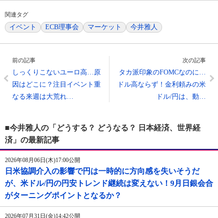
関連タグ
イベント
ECB理事会
マーケット
今井雅人
前の記事
次の記事
しっくりこないユーロ高…原
タカ派印象のFOMCなのに…
因はどこに？注目イベント重
ドル高ならず！金利頼みの米
なる来週は大荒れ…
ドル/円は、動…
■今井雅人の「どうする？ どうなる？ 日本経済、世界経
済」の最新記事
2026年08月06日(木)17:00公開
日米協調介入の影響で円は一時的に方向感を失いそうだ
が、米ドル/円の円安トレンド継続は変えない！9月日銀会合
がターニングポイントとなるか？
2026年07月31日(金)14:42公開