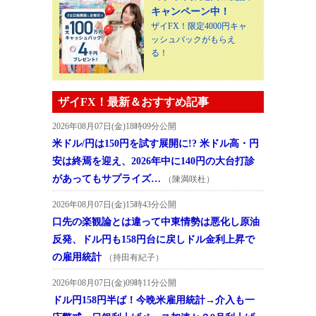
キャンペーン中！
ザイFX！限定4000円キャ
ッシュバックがもらえ
る！
ザイFX！最新＆おすすめ記事
2026年08月07日(金)18時09分公開
米ドル/円は150円を試す展開に!? 米ドル高・円
安は終焉を迎え、2026年中に140円の大台打診
があってもサプライズ…
（陳満咲杜）
2026年08月07日(金)15時43分公開
口先の楽観論とは違って中東情勢は悪化し原油
反発、ドル円も158円台に戻しドル金利上昇で
の雇用統計
（持田有紀子）
2026年08月07日(金)09時11分公開
ドル円158円半ば！今晩米雇用統計→介入も一