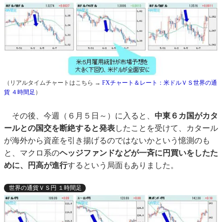
（リアルタイムチャートはこちら →
FXチャート＆レート：米ドルＶＳ世界の通
貨 ４時間足
）
その後、今週（６月５日～）に入ると、
中東６カ国がカタ
ールとの国交を断絶すると発表
したことを受けて、カタール
が海外から資産を引き揚げるのではないかという憶測のも
と、マクロ系の
ヘッジファンドなどが一斉に円買いをしたた
めに、円高が進行
するという局面もありました。
世界の通貨ＶＳ円 １時間足