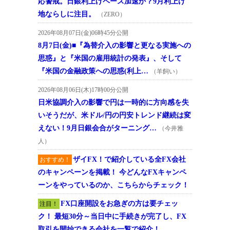
応警戒。日銀利上げペース加速か？9月利上げ
地ならしに注目。
（ZERO）
2026年08月07日(金)06時45分公開
8月7日(金)■『為替介入の影響と更なる実施への
思惑』と『米国の雇用統計の発表』、そして
『米国の金融政策への思惑(利上…
（羊飼い）
2026年08月06日(木)17時00分公開
日米協調介入の影響で円は一時的に方向感を失
いそうだが、米ドル/円の円安トレンド継続は変
えない！9月日銀会合がターニング…
（今井雅
人）
ザイFX！で紹介している全FX会社
おすすめ！
のキャンペーンを掲載！ 今どんなFXキャンペ
ーンをやっているのか、こちらからチェック！
FX口座開設をお急ぎの方は要チェッ
注目！
ク！ 最短30分～当日中に手続きが完了し、FX
取引を開始できる会社を一覧で紹介！