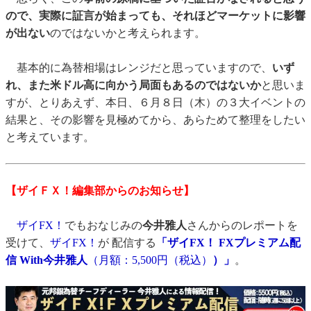
ので、実際に証言が始まっても、それほどマーケットに影響
が出ない
のではないかと考えられます。
基本的に為替相場はレンジだと思っていますので、
いず
れ、また米ドル高に向かう局面もあるのではないか
と思いま
すが、とりあえず、本日、６月８日（木）の３大イベントの
結果と、その影響を見極めてから、あらためて整理をしたい
と考えています。
【ザイＦＸ！編集部からのお知らせ】
ザイFX！
でもおなじみの
今井雅人
さんからのレポートを
受けて、
ザイFX！
が 配信する
「ザイFX！ FXプレミアム配
信 With今井雅人
（月額：5,500円（税込）
）」
。