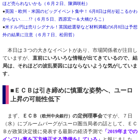
ほど売られないかも（６月２日、陳満咲杜）
●
英国・欧州・米国のビッグイベント集中！ 6月8日は何が起こるかわ
からない……!?（６月５日、西原宏一＆大橋ひろこ）
●
米ドル/円は売りシグナル！英国総選挙など材料満載の6月8日は予想
外の結果に注意（６月７日、松田哲）
本日は３つの大きなイベントがあり、市場関係者が注目し
ていますが、
直前にいろいろな情報が出てきているので、結
局は、それほどの波乱要因にはならないような気がしていま
す
。
■ＥＣＢは引き締めに慎重な姿勢へ、ユーロ
上昇の可能性低下
まず、
ＥＣＢ
の定例理事会
ですが、７日
（欧州中央銀行）
（水）にブルームバーグがユーロ圏当局者の話として、ＥＣ
Ｂが政策決定後に発表する最新の経済予測で
「2019年までの
インフレ率を下方修正する準備をしている」
と報じました。