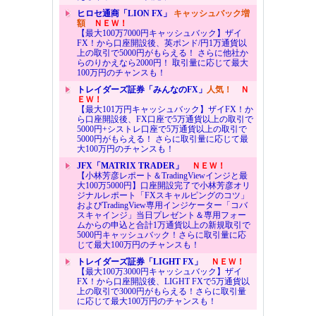
ヒロセ通商「LION FX」
キャッシュバック増
額
ＮＥＷ！
【最大100万7000円キャッシュバック】ザイ
FX！から口座開設後、英ポンド/円1万通貨以
上の取引で5000円がもらえる！ さらに他社か
らのりかえなら2000円！ 取引量に応じて最大
100万円のチャンスも！
トレイダーズ証券「みんなのFX」
人気！
Ｎ
ＥＷ！
【最大101万円キャッシュバック】ザイFX！か
ら口座開設後、FX口座で5万通貨以上の取引で
5000円+シストレ口座で5万通貨以上の取引で
5000円がもらえる！ さらに取引量に応じて最
大100万円のチャンスも！
JFX「MATRIX TRADER」
ＮＥＷ！
【小林芳彦レポート＆TradingViewインジと最
大100万5000円】口座開設完了で小林芳彦オリ
ジナルレポート「FXスキャルピングのコツ」
およびTradingView専用インジケーター「コバ
スキャインジ」当日プレゼント＆専用フォー
ムからの申込と合計1万通貨以上の新規取引で
5000円キャッシュバック！さらに取引量に応
じて最大100万円のチャンスも！
トレイダーズ証券「LIGHT FX」
ＮＥＷ！
【最大100万3000円キャッシュバック】ザイ
FX！から口座開設後、LIGHT FXで5万通貨以
上の取引で3000円がもらえる！さらに取引量
に応じて最大100万円のチャンスも！