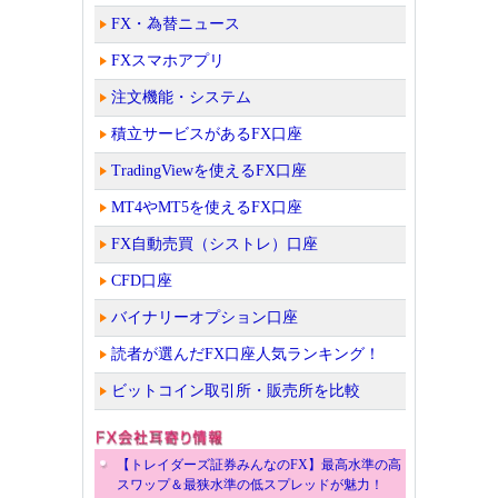
FX・為替ニュース
FXスマホアプリ
注文機能・システム
積立サービスがあるFX口座
TradingViewを使えるFX口座
MT4やMT5を使えるFX口座
FX自動売買（シストレ）口座
CFD口座
バイナリーオプション口座
読者が選んだFX口座人気ランキング！
ビットコイン取引所・販売所を比較
【トレイダーズ証券みんなのFX】最高水準の高
スワップ＆最狭水準の低スプレッドが魅力！