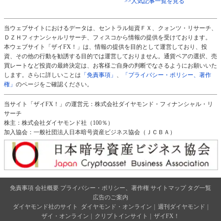
>>人気記事一覧を見る
当ウェブサイトにおけるデータは、セントラル短資ＦＸ、クォンツ・リサーチ、
ＤＺＨフィナンシャルリサーチ、フィスコから情報の提供を受けております。
本ウェブサイト「ザイFX！」は、情報の提供を目的として運営しており、投
資、その他の行動を勧誘する目的では運営しておりません。通貨ペアの選択、売
買レートなど投資の最終決定は、お客様ご自身の判断でなさるようにお願いいた
します。さらに詳しいことは
「免責事項」
、
「プライバシー・ポリシー、著作
権」
のページをご確認ください。
当サイト「ザイFX！」の運営元：株式会社ダイヤモンド・フィナンシャル・リ
サーチ
株主：株式会社ダイヤモンド社（100％）
加入協会：一般社団法人日本暗号資産ビジネス協会（ＪＣＢＡ）
免責事項
会社概要
プライバシー・ポリシー、著作権
サイトマップ
タグ一覧
広告のご案内
ダイヤモンド社のサイト
ダイヤモンド・オンライン
|
週刊ダイヤモンド
|
ザイ・オンライン
|
クリプトインサイト
|
ザイFX！