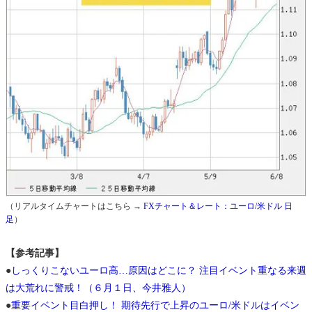
（リアルタイムチャートはこちら →
FXチャート＆レート：ユーロ/米ドル 日
足
）
【参考記事】
●
しっくりこないユーロ高…原因はどこに？ 注目イベント重なる来週
は大荒れに警戒！（６月１日、今井雅人）
●
重要イベント目白押し！ 期待先行で上昇のユーロ/米ドルはイベン