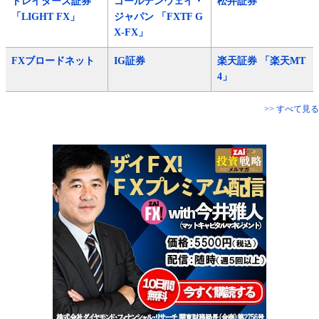
トレイダーズ証券
ゴールデンウェイ・
松井証券
「LIGHT FX」
ジャパン 「FXTF G
X-FX」
FXブロードネット
IG証券
楽天証券 「楽天MT
4」
>> すべて見る