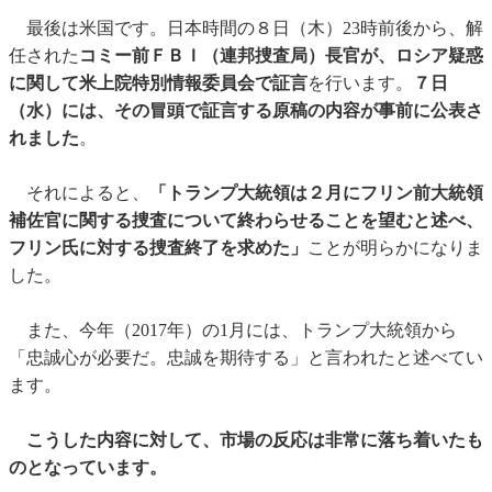
最後は米国です。日本時間の８日（木）23時前後から、解
任された
コミー前ＦＢＩ（連邦捜査局）長官が、ロシア疑惑
に関して米上院特別情報委員会で証言
を行います。
７日
（水）には、その冒頭で証言する原稿の内容が事前に公表さ
れました
。
それによると、
「トランプ大統領は２月にフリン前大統領
補佐官に関する捜査について終わらせることを望むと述べ、
フリン氏に対する捜査終了を求めた」
ことが明らかになりま
した。
また、今年（2017年）の1月には、トランプ大統領から
「忠誠心が必要だ。忠誠を期待する」と言われたと述べてい
ます。
こうした内容に対して、市場の反応は非常に落ち着いたも
のとなっています。