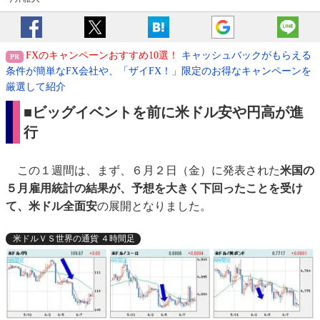
FXのキャンペーンおすすめ10選！
キャッシュバックがもらえる
条件が簡単なFX会社や、「ザイFX！」限定のお得なキャンペーンを
厳選して紹介
■ビッグイベントを前に米ドル安や円高が進
行
この１週間は、まず、６月２日（金）に発表された
米国の
５月雇用統計の結果が、予想を大きく下回ったことを受け
て、米ドル全面安
の展開となりました。
米ドルＶＳ世界の通貨 ４時間足