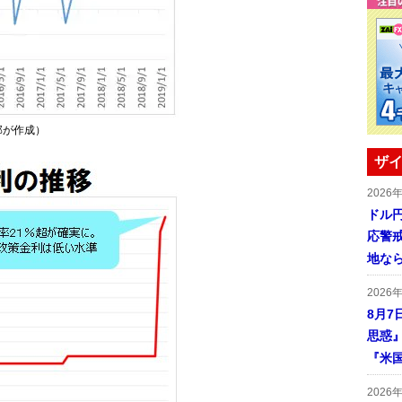
部が作成）
ザイ
2026
ドル
応警
地な
2026
8月7
思惑
『米
2026