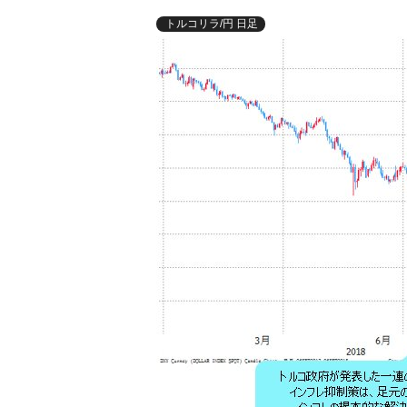
トルコリラ/円 日足