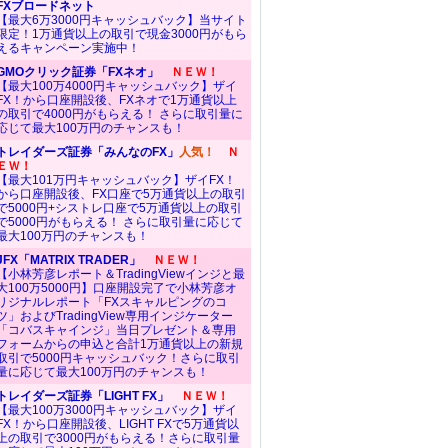
FXブロードネット
【最大6万3000円キャッシュバック】当サイト
限定！1万通貨以上の取引で現金3000円がもら
えるキャンペーン実施中！
GMOクリック証券「FXネオ」
ＮＥＷ！
【最大100万4000円キャッシュバック】ザイ
FX！から口座開設後、FXネオで1万通貨以上
の取引で4000円がもらえる！ さらに取引量に
応じて最大100万円のチャンスも！
トレイダーズ証券「みんなのFX」
人気！
Ｎ
ＥＷ！
【最大101万円キャッシュバック】ザイFX！
から口座開設後、FX口座で5万通貨以上の取引
で5000円+シストレ口座で5万通貨以上の取引
で5000円がもらえる！ さらに取引量に応じて
最大100万円のチャンスも！
JFX「MATRIX TRADER」
ＮＥＷ！
【小林芳彦レポート＆TradingViewインジと最
大100万5000円】口座開設完了で小林芳彦オ
リジナルレポート「FXスキャルピングのコ
ツ」およびTradingView専用インジケーター
「コバスキャインジ」当日プレゼント＆専用
フォームからの申込と合計1万通貨以上の新規
取引で5000円キャッシュバック！さらに取引
量に応じて最大100万円のチャンスも！
トレイダーズ証券「LIGHT FX」
ＮＥＷ！
【最大100万3000円キャッシュバック】ザイ
FX！から口座開設後、LIGHT FXで5万通貨以
上の取引で3000円がもらえる！さらに取引量