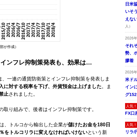
日米
いそ
えな
人）
2026
それ
集部が作成）
勢、
膠着
とインフレ抑制策発表も、効果は…
2026
は、一連の通貨防衛策とインフレ抑制策を発表しま
米ドル
入に対する税率を下げ、外貨預金は上げました
。ま
インに
禁止
されました。
グ15
人気！
の取り組みで、後者はインフレ抑制策です。
FX口
は、トルコから輸出した企業が
儲けたお金を180日
人気！
リラ
0％をトルコリラに変えなければいけない
という新