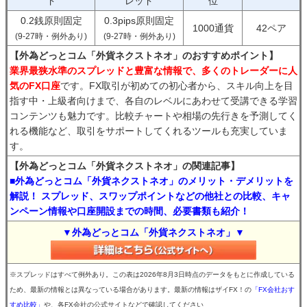
ド
レッド
位
0.2銭原則固定
0.3pips原則固定
1000通貨
42ペア
(9-27時・例外あり)
(9-27時・例外あり)
【外為どっとコム「外貨ネクストネオ」のおすすめポイント】
業界最狭水準のスプレッドと豊富な情報で、多くのトレーダーに人
気のFX口座
です。FX取引が初めての初心者から、スキル向上を目
指す中・上級者向けまで、各自のレベルにあわせて受講できる学習
コンテンツも魅力です。比較チャートや相場の先行きを予測してく
れる機能など、取引をサポートしてくれるツールも充実していま
す。
【外為どっとコム「外貨ネクストネオ」の関連記事】
■外為どっとコム「外貨ネクストネオ」のメリット・デメリットを
解説！ スプレッド、スワップポイントなどの他社との比較、キャ
ンペーン情報や口座開設までの時間、必要書類も紹介！
▼外為どっとコム「外貨ネクストネオ」▼
※スプレッドはすべて例外あり。この表は2026年8月3日時点のデータをもとに作成している
ため、最新の情報とは異なっている場合があります。最新の情報はザイFX！の
「FX会社おす
すめ比較」
や、各FX会社の公式サイトなどで確認してください