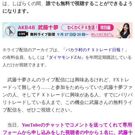
は、しばらくの間、
誰でも無料で視聴することができるよう
になります。
※ライブ配信のアーカイブは、
「バカラ村のＦＸトレード日報！」
の有料会員、もしくは
『ダイヤモンドZAi』
を年間定期購読している
人だけが視聴できます。
武藤十夢さんのライブ配信には興味あるけれど、FXトレ
ードって難しそう……と参加をためらっていた武藤十夢ファ
ンの人、そしてＦＸトレードに興味がある人、すでにバリバ
リトレードしている人まで、この機会に武藤さんの無料ライ
ブ配信を、ぜひご視聴ください。
当日、
YouTubeのチャットでコメントを送ってくれて専用
フォームから申し込みをした視聴者の中から１名に、武藤十