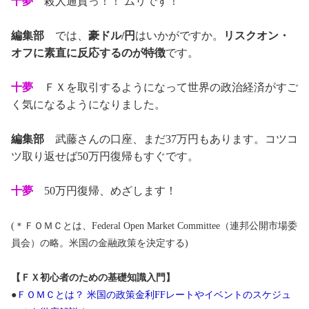
十夢
殺人通貨っ！！ ムリです！
編集部
では、
豪ドル/円
はいかがですか。
リスクオン・
オフに素直に反応するのが特徴
です。
十夢
ＦＸを取引するようになって世界の政治経済がすご
く気になるようになりました。
編集部
武藤さんの口座、まだ37万円もあります。コツコ
ツ取り返せば50万円復帰もすぐです。
十夢
50万円復帰、めざします！
(＊ＦＯＭＣとは、Federal Open Market Committee（連邦公開市場委
員会）の略。米国の金融政策を決定する)
【ＦＸ初心者のための基礎知識入門】
●
ＦＯＭＣとは？ 米国の政策金利FFレートやイベントのスケジュ