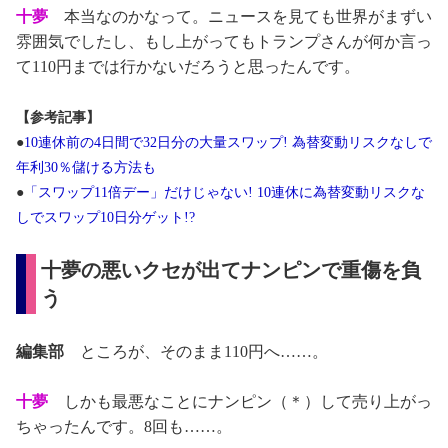
十夢
本当なのかなって。ニュースを見ても世界がまずい
雰囲気でしたし、もし上がってもトランプさんが何か言っ
て110円までは行かないだろうと思ったんです。
【参考記事】
●
10連休前の4日間で32日分の大量スワップ! 為替変動リスクなしで
年利30％儲ける方法も
●
「スワップ11倍デー」だけじゃない! 10連休に為替変動リスクな
しでスワップ10日分ゲット!?
十夢の悪いクセが出てナンピンで重傷を負
う
編集部
ところが、そのまま110円へ……。
十夢
しかも最悪なことにナンピン（＊）して売り上がっ
ちゃったんです。8回も……。