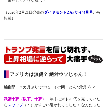
果たしてどうなる…？
（2020年2月21日発売の
ダイヤモンドZAi(ザイ)4月号
から
転載）
アメリカは無傷？ 絶対ウソじゃん！
編集部
２カ月ぶりですね。その間、どんな取引を？
武藤十夢（以下、十夢）
年末に米ドル/円を売っていた
ら
スワップ
（＊）がすごい引かれてました！ なんだった