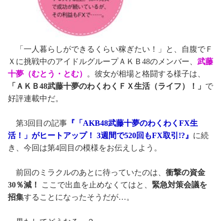
「一人暮らしができるくらい稼ぎたい！」と、自腹でＦ
Ｘに挑戦中のアイドルグループＡＫＢ48のメンバー、
武藤
十夢（むとう・とむ）
。彼女が相場と格闘する様子は、
「ＡＫＢ48武藤十夢のわくわくＦＸ生活（ライフ）！」
で
好評連載中だ。
第3回目の記事
『「AKB48武藤十夢のわくわくFX生
活！」がヒートアップ！ 3週間で520回もFX取引!?』
に続
き、今回は第4回目の模様をお伝えしよう。
前回のミラクルのあとに待っていたのは、
衝撃の資金
30％減！
ここで出血を止めなくてはと、
緊急対策会議を
招集
することになったそうだが…。