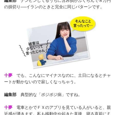
編集部
ナンピンしてるうちに含み損がふくらんで８万円
の損切り──イランのときと完全に同じパターンです。
十夢
でも、こんなにマイナスなのに、土日になるとチャ
ートが動かないので寂しくなっちゃう。
編集部
典型的な「ポジポジ病」ですね。
十夢
電車とかでＦＸのアプリを見ている人がいると、親
近感が湧きます。私も移動中や起きた直後、寝る直前にＦ