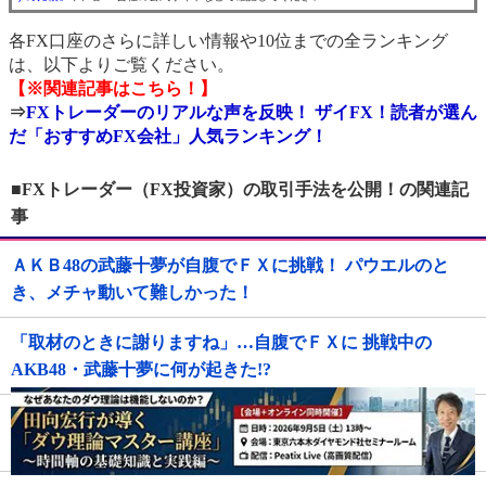
各FX口座のさらに詳しい情報や10位までの全ランキング
は、以下よりご覧ください。
【※関連記事はこちら！】
⇒
FXトレーダーのリアルな声を反映！ ザイFX！読者が選ん
だ「おすすめFX会社」人気ランキング！
■FXトレーダー（FX投資家）の取引手法を公開！の関連記
事
ＡＫＢ48の武藤十夢が自腹でＦＸに挑戦！ パウエルのと
き、メチャ動いて難しかった！
「取材のときに謝りますね」…自腹でＦＸに 挑戦中の
AKB48・武藤十夢に何が起きた!?
「AKB48武藤十夢のわくわくFX生活！」がヒートアップ！
3週間で520回もFX取引!?