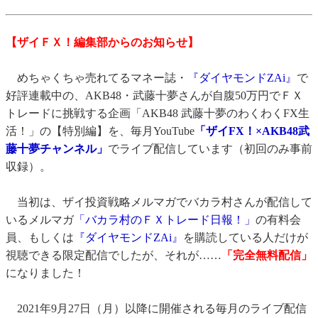
【ザイＦＸ！編集部からのお知らせ】
めちゃくちゃ売れてるマネー誌・
『ダイヤモンドZAi』
で
好評連載中の、AKB48・武藤十夢さんが自腹50万円でＦＸ
トレードに挑戦する企画「AKB48 武藤十夢のわくわくFX生
活！」の【特別編】を、毎月YouTube
「ザイFX！×AKB48武
藤十夢チャンネル」
でライブ配信しています（初回のみ事前
収録）。
当初は、ザイ投資戦略メルマガでバカラ村さんが配信して
いるメルマガ
「バカラ村のＦＸトレード日報！」
の有料会
員、もしくは
『ダイヤモンドZAi』
を購読している人だけが
視聴できる限定配信でしたが、それが……
「完全無料配信」
になりました！
2021年9月27日（月）以降に開催される毎月のライブ配信