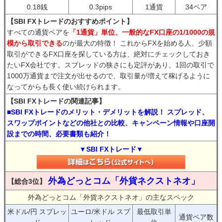
0.18銭
0.3pips
1通貨
34ペア
【SBI FXトレードのおすすめポイント】
すべての通貨ペアを
「1通貨」単位、一般的なFX口座の1/1000の規
模から取引できる
のが最大の特徴！ これからFXを始める人、少額
取引ができるFX口座を探している方は、絶対にチェックしておき
たいFX会社です。スプレッドの狭さにも定評があり、1回の取引で
1000万通貨まで注文が出せるので、取引量が増えて稼げるように
なってからも長く使い続けられます。
【SBI FXトレードの関連記事】
■SBI FXトレードのメリット・デメリットを解説！ スプレッド、
スワップポイントなどの他社との比較、キャンペーン情報や口座開
設までの時間、必要書類も紹介！
▼SBI FXトレード▼
外為どっとコム「外貨ネクストネオ」
【総合3位】
外為どっとコム「外貨ネクストネオ」の主なスペック
米ドル/円 スプレッ
ユーロ/米ドル スプ
最低取引単
通貨ペア数