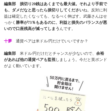
編集部
損切り20銭はあくまでも最大値。それより手前で
も、ダメだなと思ったら損切りしてください
ね。反対に利
益は確定したくなっても、なるべく伸ばす。武藤さんはせ
っかく
勝率が73％もあるのに、利益と損失のバランスが悪
いので口座残高が減ってしまう
んです。
十夢
通貨ペアは米ドル/円だけでいいですか？
編集部
米ドル/円だけだとチャンスが少ないので、
余裕
があれば他の通貨ペアも監視
しましょう。今だと英ポンド
がよく動いています。