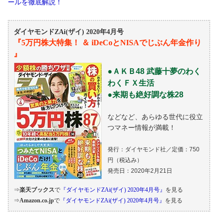
ールを徹底解説！
ダイヤモンドZAi(ザイ) 2020年4月号
『5万円株大特集！ ＆ iDeCoとNISAでじぶん年金作り
』
●ＡＫＢ48 武藤十夢のわく
わくＦＸ生活
●来期も絶好調な株28
などなど、あらゆる世代に役立
つマネー情報が満載！
発行：ダイヤモンド社／定価：750
円（税込み）
発売日：2020年2月21日
⇒
楽天ブックス
で
『ダイヤモンドZAi(ザイ) 2020年4月号』
を見る
⇒
Amazon.co.jp
で
『ダイヤモンドZAi(ザイ) 2020年4月号』
を見る