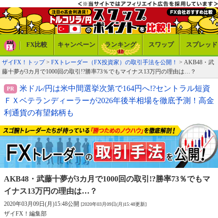
FX比較
キャンペーン
ランキング
スワップ
スプレッド
ザイFX！トップ
>
FXトレーダー（FX投資家）の取引手法を公開！
> AKB48・武
藤十夢が3カ月で1000回の取引!?勝率73％でもマイナス13万円の理由は…？
米ドル/円は米中間選挙次第で164円へ!?セントラル短資
ＦＸベテランディーラーが2026年後半相場を徹底予測！高金
利通貨の有望銘柄も
AKB48・武藤十夢が3カ月で1000回の取引!?
勝率73％でもマ
イナス13万円の理由は…？
2020年03月09日(月)15:48公開
[2020年03月09日(月)15:48更新]
ザイFX！編集部