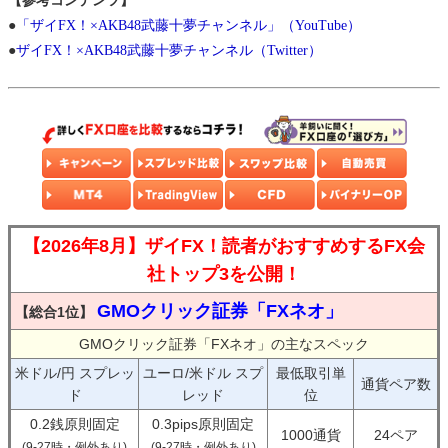
【参考コンテンツ】
●
「ザイFX！×AKB48武藤十夢チャンネル」（YouTube）
●
ザイFX！×AKB48武藤十夢チャンネル（Twitter）
【2026年8月】ザイFX！読者がおすすめするFX会
社トップ3を公開！
GMOクリック証券「FXネオ」
【総合1位】
GMOクリック証券「FXネオ」の主なスペック
米ドル/円 スプレッ
ユーロ/米ドル スプ
最低取引単
通貨ペア数
ド
レッド
位
0.2銭原則固定
0.3pips原則固定
1000通貨
24ペア
(9-27時・例外あり)
(9-27時・例外あり)