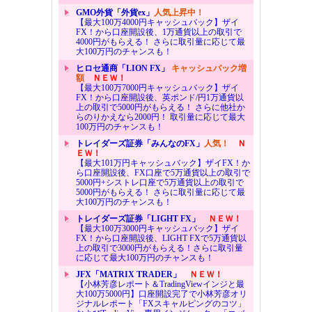
GMO外貨「外貨ex」
人気上昇中！
【最大100万4000円キャッシュバック】ザイ
FX！から口座開設後、1万通貨以上の取引で
4000円がもらえる！ さらに取引量に応じて最
大100万円のチャンスも！
ヒロセ通商「LION FX」
キャッシュバック増
額
ＮＥＷ！
【最大100万7000円キャッシュバック】ザイ
FX！から口座開設後、英ポンド/円1万通貨以
上の取引で5000円がもらえる！ さらに他社か
らのりかえなら2000円！ 取引量に応じて最大
100万円のチャンスも！
トレイダーズ証券「みんなのFX」
人気！
Ｎ
ＥＷ！
【最大101万円キャッシュバック】ザイFX！か
ら口座開設後、FX口座で5万通貨以上の取引で
5000円+シストレ口座で5万通貨以上の取引で
5000円がもらえる！ さらに取引量に応じて最
大100万円のチャンスも！
トレイダーズ証券「LIGHT FX」
ＮＥＷ！
【最大100万3000円キャッシュバック】ザイ
FX！から口座開設後、LIGHT FXで5万通貨以
上の取引で3000円がもらえる！さらに取引量
に応じて最大100万円のチャンスも！
JFX「MATRIX TRADER」
ＮＥＷ！
【小林芳彦レポート＆TradingViewインジと最
大100万5000円】口座開設完了で小林芳彦オリ
ジナルレポート「FXスキャルピングのコツ」