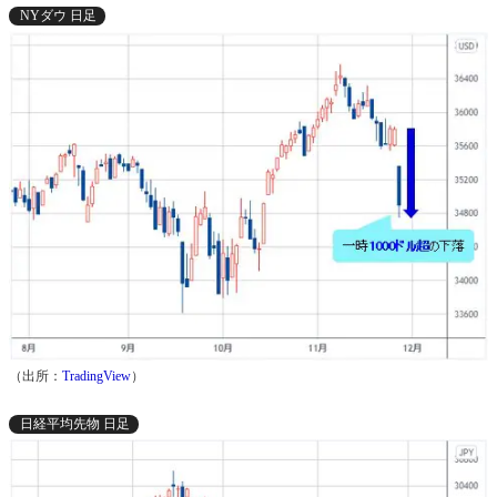
NYダウ 日足
（出所：
TradingView
）
日経平均先物 日足