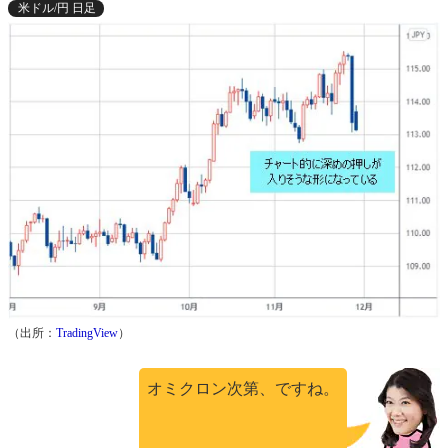
米ドル/円 日足
（出所：
TradingView
）
オミクロン次第、ですね。