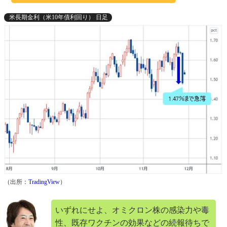
米長期金利（米10年債利回り） 日足
（出所：
TradingView
）
いずれにせよ、オミクロン株の感染力や毒
性、既存ワクチンの効果などの続報待ちで