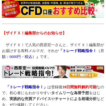
【ザイＦＸ！編集部からのお知らせ】
ザイＦＸ！で人気の西原宏一さんと、ザイＦＸ！編集部が
お届けする有料メルマガ、それが
「トレード戦略指令！
（月
額：6600円・税込）
」
です。
「トレード戦略指令！」
は登録後
10日間
無料解約可能
なの
で、初心者にもわかりやすい
タイムリーな為替予想
をはじ
め、
実践的な売買アドバイス
や
チャートによる相場分析
など
を、ぜひ体験してください。