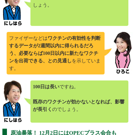
しょう。
ファイザーなどは
ワクチンの有効性を判断
するデータが2週間以内に得られるだろ
う、必要ならば100日以内に新たなワクチ
ンを出荷できる、との見通し
を示していま
す。
100日は長い
ですね。
既存のワクチンが効かないとなれば、影響
が長引く
のでしょう。
原油暴落！ 12月2日にはOPECプラス会合も