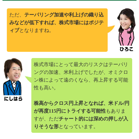
ただ、
テーパリング加速や利上げの織り込
みなどが低下すれば、株式市場にはポジテ
ィブ
となりますね。
株式市場にとって最大のリスクはテーパリ
ングの加速、米利上げでしたが、オミクロ
ン株によって遠のくなら、再上昇する可能
性も高い。
株高からクロス円上昇となれば、米ドル/円
が再度115円にトライする可能性
もありま
すが、ただ
チャート的には深めの押しが入
りそうな形
となっています。