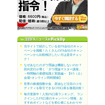
当サイトで紹介している全FX会社のキャン
ペーンを掲載！たくさんのFX会社のキャン
ペーンから比較検討したい方は是非チェッ
ク！
なぜあなたのダウ理論は機能しないのか？
田向宏行が導く「ダウ理論マスター講座」
～時間軸の基礎知識と実践編～ 【9/5（土）
会場+オンライン同時開催】
世界の株価指数や金、原油など注目のコモ
ディティを取引できるCFD口座を徹底比較！
毎月更新中！人気FX口座ランキング。 ラン
クインしたFX口座のキャンペーン情報、お
すすめポイントなどを初心者にもわかりや