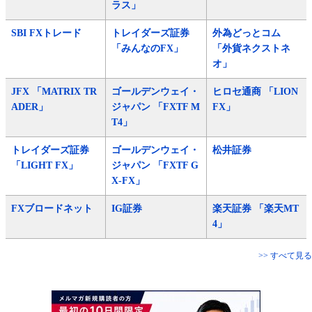
ラス」
SBI FXトレード
トレイダーズ証券
外為どっとコム
「みんなのFX」
「外貨ネクストネ
オ」
JFX 「MATRIX TR
ゴールデンウェイ・
ヒロセ通商 「LION
ADER」
ジャパン 「FXTF M
FX」
T4」
トレイダーズ証券
ゴールデンウェイ・
松井証券
「LIGHT FX」
ジャパン 「FXTF G
X-FX」
FXブロードネット
IG証券
楽天証券 「楽天MT
4」
>> すべて見る