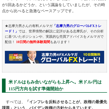
が1回あるかどうか、という議論をしていましたが、その時
点から比べると急激なペースアップです。
★志摩力男さんの有料メルマガ
「志摩力男のグローバルFXトレ
ード！」
では、世界情勢の解説に定評がある志摩氏が、その分析
に基づいたポジションや、実践的な売買アドバイスをメルマガで
配信！
10日間の無料体験期間
もあります！
米ドルはもみ合いながらも上昇へ。米ドル/円は
115円方向を試す準備開始か
すべては、
「インフレを反転させることが、政権の最優先
課題」という、バイデン政権の方針からきています。