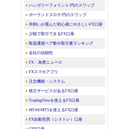
ハンガリーフォリント/円のスワップ
ポーランドズロチ/円のスワップ
羊飼いが選んだ初心者にやさしいFX口座
少額で取引できるFX口座
取扱通貨ペア数や取引量ランキング
会社の信頼性
FX・為替ニュース
FXスマホアプリ
注文機能・システム
積立サービスがあるFX口座
TradingViewを使えるFX口座
MT4やMT5を使えるFX口座
FX自動売買（シストレ）口座
CFD口座