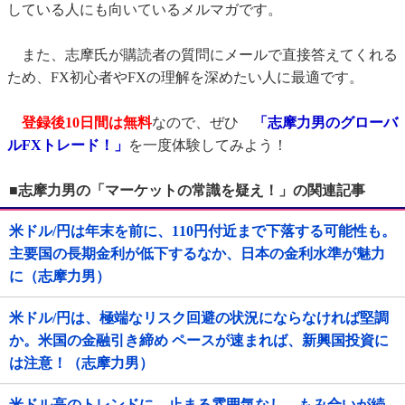
している人にも向いているメルマガです。
また、志摩氏が購読者の質問にメールで直接答えてくれる
ため、FX初心者やFXの理解を深めたい人に最適です。
登録後10日間は無料
なので、ぜひ
「志摩力男のグローバ
ルFXトレード！」
を一度体験してみよう！
■志摩力男の「マーケットの常識を疑え！」の関連記事
米ドル/円は年末を前に、110円付近まで下落する可能性も。
主要国の長期金利が低下するなか、日本の金利水準が魅力
に（志摩力男）
米ドル/円は、極端なリスク回避の状況にならなければ堅調
か。米国の金融引き締め ペースが速まれば、新興国投資に
は注意！（志摩力男）
米ドル高のトレンドに、止まる雰囲気なし。もみ合いが続