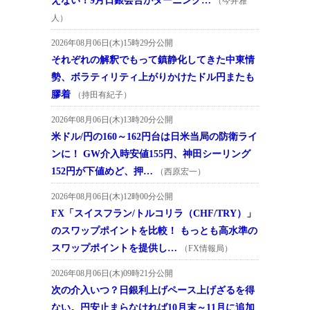
えない！9月日銀会合がターニング…
（今井雅
人）
2026年08月06日(木)15時29分公開
それぞれの解釈でもって鎮静化してきた中東情
勢、ボラティリティ上がりかけたドル円またも
膠着
（持田有紀子）
2026年08月06日(木)13時20分公開
米ドル/円の160～162円台は日米当局の防衛ライ
ンに！ GW介入時安値155円、神田シーリング
152円が下値めど、押…
（西原宏一）
2026年08月06日(木)12時00分公開
FX「スイスフラン/トルコリラ（CHF/TRY）」
のスワップポイントを比較！ もっとも高水準の
スワップポイントを提供し…
（FX情報局）
2026年08月06日(木)09時21分公開
次の介入いつ？日銀利上げペース上げざるを得
ない。円安止まらなければ10月末～11月に追加