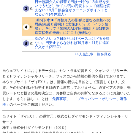
日米協調介入の影響で円は一時的に方向感を失
いそうだが、米ドル/円の円安トレンド継続は変
えない！9月日銀会合がターニングポイントと
なるか？(今井雅人)
8月5日(水)■『為替介入の影響と更なる実施への
思惑(先週と週明けに実施あり)』と『イラン情
勢』、そして『米国のADP雇用統計とISM非製
造業指数の発表』に注目！(羊飼い)
次の介入いつ？日銀利上げペース上げざるを得
ない。円安止まらなければ10月末～11月に追加
介入か？(ZERO)
>>人気記事一覧を見る
当ウェブサイトにおけるデータは、セントラル短資ＦＸ、クォンツ・リサーチ、
ＤＺＨフィナンシャルリサーチ、フィスコから情報の提供を受けております。
本ウェブサイト「ザイFX！」は、情報の提供を目的として運営しており、投
資、その他の行動を勧誘する目的では運営しておりません。通貨ペアの選択、売
買レートなど投資の最終決定は、お客様ご自身の判断でなさるようにお願いいた
します。さらに詳しいことは
「免責事項」
、
「プライバシー・ポリシー、著作
権」
のページをご確認ください。
当サイト「ザイFX！」の運営元：株式会社ダイヤモンド・フィナンシャル・リ
サーチ
株主：株式会社ダイヤモンド社（100％）