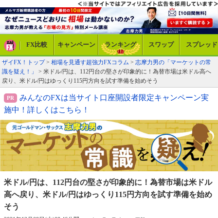
FX比較
キャンペーン
ランキング
スワップ
スプレッド
ザイFX！トップ
>
相場を見通す超強力FXコラム
>
志摩力男の「マーケットの常
識を疑え！」
> 米ドル/円は、112円台の堅さが印象的に！為替市場は米ドル高へ
戻り、米ドル/円はゆっくり115円方向を試す準備を始めそう
みんなのFXは当サイト口座開設者限定キャンペーン実
施中！詳しくはこちら！
米ドル/円は、112円台の堅さが印象的に！
為替市場は米ドル
高へ戻り、米ドル/円は
ゆっくり115円方向を試す準備を始め
そう