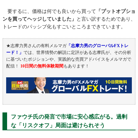
要するに、価格は何でも良いから買って
「プットオプショ
ンを買ってヘッジしていました」
と言い訳するためであり、
トレードのパッシブ化もすごいところまできています。
★志摩力男さんの有料メルマガ
「志摩力男のグローバルFXトレ
ード！」
では、世界情勢の解説に定評がある志摩氏が、その分析
に基づいたポジションや、実践的な売買アドバイスをメルマガで
配信！
10日間の無料体験期間
もあります！
ファウチ氏の発言で市場に安心感広がる。過剰
な「リスクオフ」局面は避けられそう