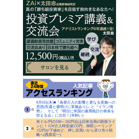
8月6日(木)■『為替介入の影響と更なる実施への
思惑(先週と週明けに実施あり)』と『イラン情
勢』、そして『明日に米国の雇用統計の発表を
控える点』に注目！(羊飼い)
米ドル/円の160～162円台は日米当局の防衛ライ
ンに！ GW介入時安値155円、神田シーリング
152円が下値めど、押し目買いから戻り売り戦
略へ(西原宏一)