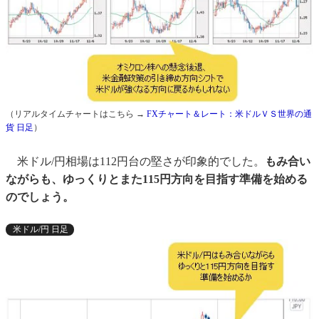
（リアルタイムチャートはこちら →
FXチャート＆レート：米ドルＶＳ世界の通
貨 日足
）
米ドル/円相場は112円台の堅さが印象的でした。
もみ合い
ながらも、ゆっくりとまた115円方向を目指す準備を始める
のでしょう。
米ドル/円 日足