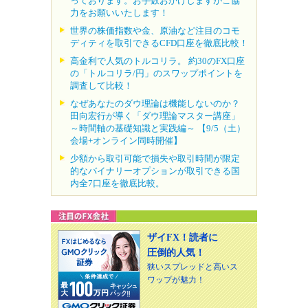
っております。お手数おかけしますがご協
力をお願いいたします！
世界の株価指数や金、原油など注目のコモ
ディティを取引できるCFD口座を徹底比較！
高金利で人気のトルコリラ。 約30のFX口座
の「トルコリラ/円」のスワップポイントを
調査して比較！
なぜあなたのダウ理論は機能しないのか？
田向宏行が導く「ダウ理論マスター講座」
～時間軸の基礎知識と実践編～ 【9/5（土）
会場+オンライン同時開催】
少額から取引可能で損失や取引時間が限定
的なバイナリーオプションが取引できる国
内全7口座を徹底比較。
ザイFX！読者に
圧倒的人気！
狭いスプレッドと高いス
ワップが魅力！