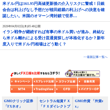
米ドル/円は161.95円高値更新後の介入リスクに警戒！日銀
会合は利上げなし予想だが植田総裁の利上げへの決意を確
認したい。米国のオマーン湾封鎖で世界…
2026年04月02日(木)05:48公開
イラン戦争が継続すれば有事の米ドル買いが進み、終結な
ら米ドル離れによる受け皿通貨探しが本格化するか？新年
度入りで米ドル/円相場はどう動く？
>>最新記事一覧へ
GMOクリック証券
セントラル短資ＦＸ
GMO外貨 「外貨e
「FXネオ」
「ＦＸダイレクトプ
x」