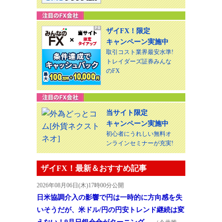
ザイFX！限定
キャンペーン実施中
取引コスト業界最安水準!
トレイダーズ証券みんな
のFX
当サイト限定
キャンペーン実施中
初心者にうれしい無料オ
ンラインセミナーが充実!
ザイFX！最新＆おすすめ記事
2026年08月06日(木)17時00分公開
日米協調介入の影響で円は一時的に方向感を失
いそうだが、米ドル/円の円安トレンド継続は変