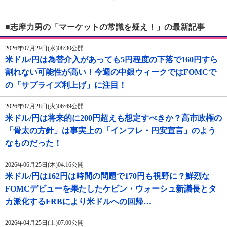
■志摩力男の「マーケットの常識を疑え！」の最新記事
2026年07月29日(水)08:30公開
米ドル/円は為替介入があっても5円程度の下落で160円すら
割れない可能性が高い！今週の中銀ウィークではFOMCで
の「サプライズ利上げ」に注目！
2026年07月28日(火)06:49公開
米ドル/円は将来的に200円超えも想定すべきか？高市政権の
「骨太の方針」は事実上の「インフレ・円安宣言」のよう
なものだった！
2026年06月25日(木)04:16公開
米ドル/円は162円は時間の問題で170円も視野に？鮮烈な
FOMCデビューを果たしたケビン・ウォーシュ新議長とタ
カ派化するFRBにより米ドルへの回帰…
2026年04月25日(土)07:00公開