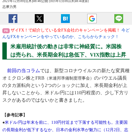
2021年12月09日(木)08:46公開
[2021年12月09日(木)08:46更新]
志摩力男
ザイFX！で紹介している全FX会社のキャンペーンを掲載！
今ど
んなFXキャンペーンをやっているのか、こちらからチェック！
米雇用統計後の動きは非常に神経質に。米国株
は売られ、米長期金利は急低下、VIX指数は上昇
前回の当コラム
では、新型コロナウイルスの新たな変異種
オミクロン株とFRB
のパウエル議長
（米連邦準備制度理事会）
のタカ派転向という2つのショックに加え、米長期金利が上
昇しないことから、米ドル/円には110円程度の、少し下方リ
スクがあるのではないかと書きました。
【参考記事】
●
米ドル/円は年末を前に、110円付近まで下落する可能性も。主要国
の長期金利が低下するなか、日本の金利水準が魅力に（12月2日、志