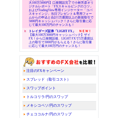
大100万5000円】口座開設完了で小林芳彦オリ
ジナルレポート「FXスキャルピングのコツ」
およびTradingView専用インジケーター「コバ
スキャインジ」当日プレゼント＆専用フォー
ムからの申込と合計1万通貨以上の新規取引で
5000円キャッシュバック！さらに取引量に応
じて最大100万円のチャンスも！
トレイダーズ証券「LIGHT FX」
ＮＥＷ！
【最大100万3000円キャッシュバック】ザイ
FX！から口座開設後、LIGHT FXで5万通貨以
上の取引で3000円がもらえる！さらに取引量
に応じて最大100万円のチャンスも！
注目のFXキャンペーン
スプレッド（取引コスト）
スワップポイント
トルコリラ/円のスワップ
メキシコペソ/円のスワップ
チェココルナ/円のスワップ