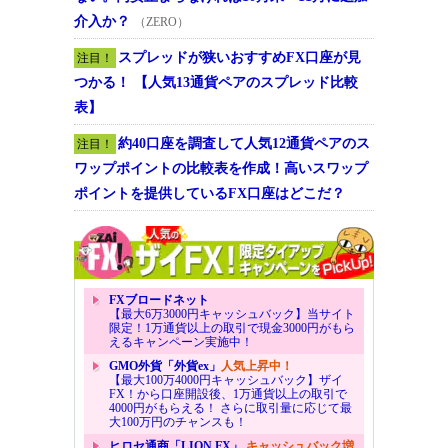
介入か？
（ZERO）
スプレッドが狭いおすすめFX口座が見
注目！
つかる！ 【人気13通貨ペアのスプレッド比較
表】
約40口座を調査して人気12通貨ペアのス
注目！
ワップポイントの比較表を作成！高いスワップ
ポイントを提供しているFX口座はどこだ？
FXブロードネット
【最大6万3000円キャッシュバック】当サイト
限定！1万通貨以上の取引で現金3000円がもら
えるキャンペーン実施中！
GMO外貨「外貨ex」
人気上昇中！
【最大100万4000円キャッシュバック】ザイ
FX！から口座開設後、1万通貨以上の取引で
4000円がもらえる！ さらに取引量に応じて最
大100万円のチャンスも！
ヒロセ通商「LION FX」
キャッシュバック増