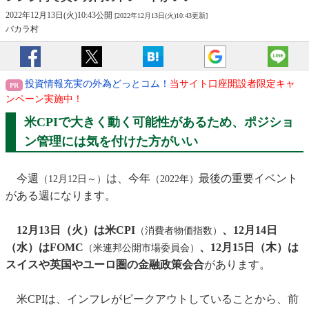
2022年12月13日(火)10:43公開
[2022年12月13日(火)10:43更新]
バカラ村
投資情報充実の外為どっとコム！
当サイト口座開設者限定キャ
ンペーン実施中！
米CPIで大きく動く可能性があるため、ポジショ
ン管理には気を付けた方がいい
今週
は、今年
最後の重要イベント
（12月12日～）
（2022年）
がある週になります。
12月13日（火）は米CPI
、12月14日
（消費者物価指数）
（水）はFOMC
、12月15日（木）は
（米連邦公開市場委員会）
スイスや英国やユーロ圏の金融政策会合
があります。
米CPIは、インフレがピークアウトしていることから、前