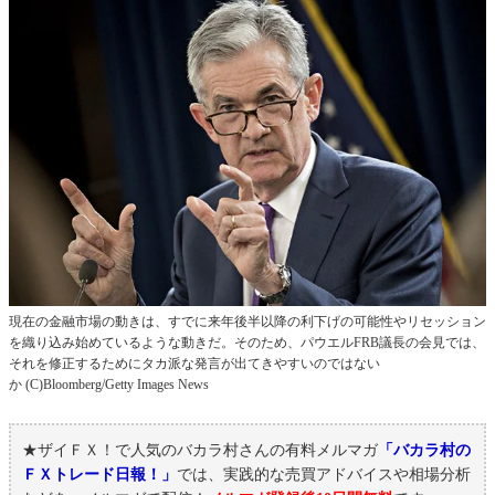
現在の金融市場の動きは、すでに来年後半以降の利下げの可能性やリセッション
を織り込み始めているような動きだ。そのため、パウエルFRB議長の会見では、
それを修正するためにタカ派な発言が出てきやすいのではない
か
(C)Bloomberg/Getty Images News
★ザイＦＸ！で人気のバカラ村さんの有料メルマガ
「バカラ村の
ＦＸトレード日報！」
では、実践的な売買アドバイスや相場分析