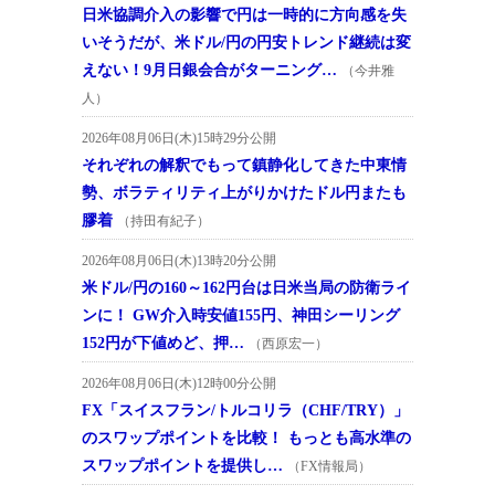
日米協調介入の影響で円は一時的に方向感を失
いそうだが、米ドル/円の円安トレンド継続は変
えない！9月日銀会合がターニング…
（今井雅
人）
2026年08月06日(木)15時29分公開
それぞれの解釈でもって鎮静化してきた中東情
勢、ボラティリティ上がりかけたドル円またも
膠着
（持田有紀子）
2026年08月06日(木)13時20分公開
米ドル/円の160～162円台は日米当局の防衛ライ
ンに！ GW介入時安値155円、神田シーリング
152円が下値めど、押…
（西原宏一）
2026年08月06日(木)12時00分公開
FX「スイスフラン/トルコリラ（CHF/TRY）」
のスワップポイントを比較！ もっとも高水準の
スワップポイントを提供し…
（FX情報局）