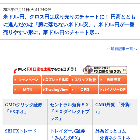
2023年07月11日(火)11:24公開
米ドル/円、クロス円は戻り売りのチャートに！ 円高ととも
に進んだのは「腑に落ちない米ドル安」。米ドル/円が一番
売りやすい形に。豪ドル/円のチャート形…
>>最新記事一覧へ
GMOクリック証券
セントラル短資ＦＸ
GMO外貨 「外貨e
「FXネオ」
「ＦＸダイレクトプ
x」
ラス」
SBI FXトレード
トレイダーズ証券
外為どっとコム
「みんなのFX」
「外貨ネクストネ