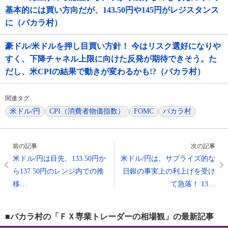
基本的には買い方向だが、143.50円や145円がレジスタンス
に（バカラ村）
豪ドル/米ドルを押し目買い方針！ 今はリスク選好になりや
すく、下降チャネル上限に向けた反発が期待できそう。た
だし、米CPIの結果で動きが変わるかも!?（バカラ村）
関連タグ
米ドル/円
CPI（消費者物価指数）
FOMC
バカラ村
前の記事
次の記事
米ドル/円は目先、133.50円か
米ドル/円は、サプライズ的な
ら137.50円のレンジ内での推
日銀の事実上の利上げを受け
移…
て急落！ 13…
■バカラ村の「ＦＸ専業トレーダーの相場観」の最新記事