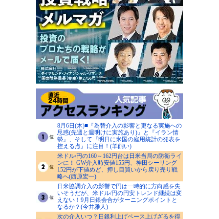
8月6日(木)■『為替介入の影響と更なる実施への
思惑(先週と週明けに実施あり)』と『イラン情
勢』、そして『明日に米国の雇用統計の発表を
控える点』に注目！(羊飼い)
米ドル/円の160～162円台は日米当局の防衛ライ
ンに！ GW介入時安値155円、神田シーリング
152円が下値めど、押し目買いから戻り売り戦
略へ(西原宏一)
日米協調介入の影響で円は一時的に方向感を失
いそうだが、米ドル/円の円安トレンド継続は変
えない！9月日銀会合がターニングポイントと
なるか？(今井雅人)
次の介入いつ？日銀利上げペース上げざるを得