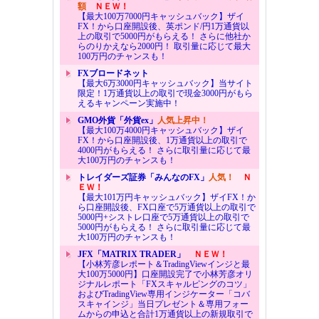
額
ＮＥＷ！
【最大100万7000円キャッシュバック】ザイ
FX！から口座開設後、英ポンド/円1万通貨以
上の取引で5000円がもらえる！ さらに他社か
らのりかえなら2000円！ 取引量に応じて最大
100万円のチャンスも！
FXブロードネット
【最大6万3000円キャッシュバック】当サイト
限定！1万通貨以上の取引で現金3000円がもら
えるキャンペーン実施中！
GMO外貨「外貨ex」
人気上昇中！
【最大100万4000円キャッシュバック】ザイ
FX！から口座開設後、1万通貨以上の取引で
4000円がもらえる！ さらに取引量に応じて最
大100万円のチャンスも！
トレイダーズ証券「みんなのFX」
人気！
Ｎ
ＥＷ！
【最大101万円キャッシュバック】ザイFX！か
ら口座開設後、FX口座で5万通貨以上の取引で
5000円+シストレ口座で5万通貨以上の取引で
5000円がもらえる！ さらに取引量に応じて最
大100万円のチャンスも！
JFX「MATRIX TRADER」
ＮＥＷ！
【小林芳彦レポート＆TradingViewインジと最
大100万5000円】口座開設完了で小林芳彦オリ
ジナルレポート「FXスキャルピングのコツ」
およびTradingView専用インジケーター「コバ
スキャインジ」当日プレゼント＆専用フォー
ムからの申込と合計1万通貨以上の新規取引で