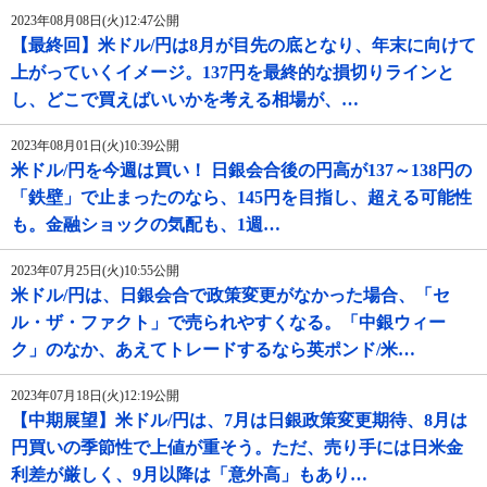
2023年08月08日(火)12:47公開
【最終回】米ドル/円は8月が目先の底となり、年末に向けて
上がっていくイメージ。137円を最終的な損切りラインと
し、どこで買えばいいかを考える相場が、…
2023年08月01日(火)10:39公開
米ドル/円を今週は買い！ 日銀会合後の円高が137～138円の
「鉄壁」で止まったのなら、145円を目指し、超える可能性
も。金融ショックの気配も、1週…
2023年07月25日(火)10:55公開
米ドル/円は、日銀会合で政策変更がなかった場合、「セ
ル・ザ・ファクト」で売られやすくなる。「中銀ウィー
ク」のなか、あえてトレードするなら英ポンド/米…
2023年07月18日(火)12:19公開
【中期展望】米ドル/円は、7月は日銀政策変更期待、8月は
円買いの季節性で上値が重そう。ただ、売り手には日米金
利差が厳しく、9月以降は「意外高」もあり…