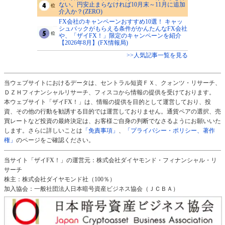
ない。円安止まらなければ10月末～11月に追加
介入か？(ZERO)
FX会社のキャンペーンおすすめ10選！ キャッ
シュバックがもらえる条件がかんたんなFX会社
や、「ザイFX！」限定のキャンペーンを紹介
【2026年8月】(FX情報局)
>>人気記事一覧を見る
当ウェブサイトにおけるデータは、セントラル短資ＦＸ、クォンツ・リサーチ、
ＤＺＨフィナンシャルリサーチ、フィスコから情報の提供を受けております。
本ウェブサイト「ザイFX！」は、情報の提供を目的として運営しており、投
資、その他の行動を勧誘する目的では運営しておりません。通貨ペアの選択、売
買レートなど投資の最終決定は、お客様ご自身の判断でなさるようにお願いいた
します。さらに詳しいことは
「免責事項」
、
「プライバシー・ポリシー、著作
権」
のページをご確認ください。
当サイト「ザイFX！」の運営元：株式会社ダイヤモンド・フィナンシャル・リ
サーチ
株主：株式会社ダイヤモンド社（100％）
加入協会：一般社団法人日本暗号資産ビジネス協会（ＪＣＢＡ）