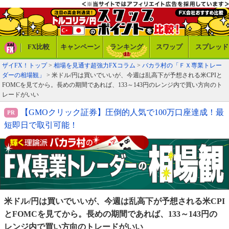
FX比較
キャンペーン
ランキング
スワップ
スプレッド
ザイFX！トップ
>
相場を見通す超強力FXコラム
>
バカラ村の「ＦＸ専業トレー
ダーの相場観」
> 米ドル/円は買いでいいが、今週は乱高下が予想される米CPIと
FOMCを見てから。長めの期間であれば、133～143円のレンジ内で買い方向のト
レードがいい
【GMOクリック証券】圧倒的人気で100万口座達成！最
短即日で取引可能！
米ドル/円は買いでいいが、今週は乱高下が予想される
米CPI
とFOMCを見てから。長めの期間であれば、
133～143円の
レンジ内で買い方向のトレードがいい