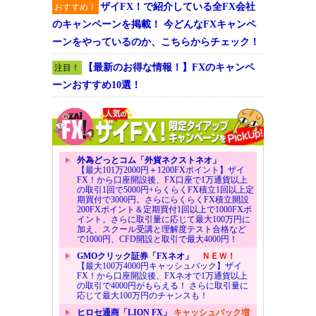
ザイFX！で紹介している全FX会社
おすすめ！
のキャンペーンを掲載！ 今どんなFXキャンペ
ーンをやっているのか、こちらからチェック！
【最新のお得な情報！】FXのキャンペ
注目！
ーンおすすめ10選！
外為どっとコム「外貨ネクストネオ」
【最大101万2000円＋1200FXポイント】ザイ
FX！から口座開設後、FX口座で1万通貨以上
の取引1回で5000円+らくらくFX積立1回以上定
期買付で3000円。さらにらくらくFX積立開設
200FXポイント＆定期買付1回以上で1000FXポ
イント。さらに取引量に応じて最大100万円に
加え、スクール受講と理解度テスト合格など
で1000円、CFD開設と取引で最大4000円！
GMOクリック証券「FXネオ」
ＮＥＷ！
【最大100万4000円キャッシュバック】ザイ
FX！から口座開設後、FXネオで1万通貨以上
の取引で4000円がもらえる！ さらに取引量に
応じて最大100万円のチャンスも！
ヒロセ通商「LION FX」
キャッシュバック増