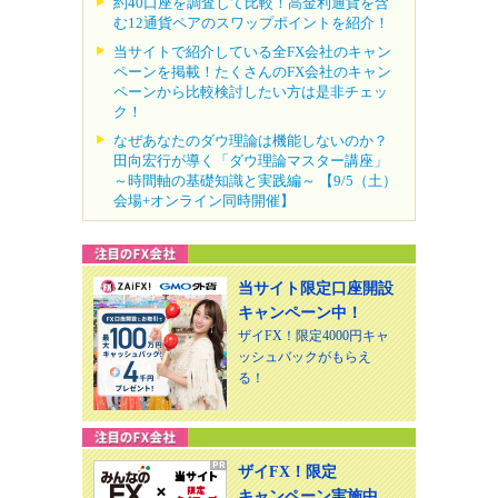
約40口座を調査して比較！高金利通貨を含
む12通貨ペアのスワップポイントを紹介！
当サイトで紹介している全FX会社のキャン
ペーンを掲載！たくさんのFX会社のキャン
ペーンから比較検討したい方は是非チェッ
ク！
なぜあなたのダウ理論は機能しないのか？
田向宏行が導く「ダウ理論マスター講座」
～時間軸の基礎知識と実践編～ 【9/5（土）
会場+オンライン同時開催】
当サイト限定口座開設
キャンペーン中！
ザイFX！限定4000円キャ
ッシュバックがもらえ
る！
ザイFX！限定
キャンペーン実施中