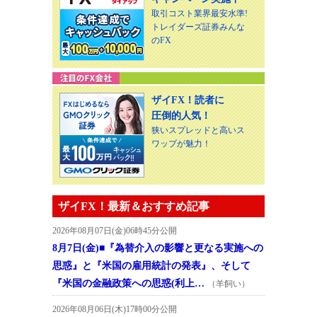
取引コスト業界最安水準!
トレイダーズ証券みんな
のFX
ザイFX！読者に
圧倒的人気！
狭いスプレッドと高いス
ワップが魅力！
ザイFX！最新＆おすすめ記事
2026年08月07日(金)06時45分公開
8月7日(金)■『為替介入の影響と更なる実施への
思惑』と『米国の雇用統計の発表』、そして
『米国の金融政策への思惑(利上…
（羊飼い）
2026年08月06日(木)17時00分公開