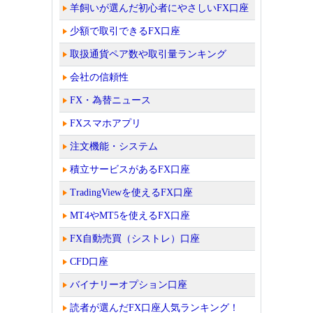
羊飼いが選んだ初心者にやさしいFX口座
少額で取引できるFX口座
取扱通貨ペア数や取引量ランキング
会社の信頼性
FX・為替ニュース
FXスマホアプリ
注文機能・システム
積立サービスがあるFX口座
TradingViewを使えるFX口座
MT4やMT5を使えるFX口座
FX自動売買（シストレ）口座
CFD口座
バイナリーオプション口座
読者が選んだFX口座人気ランキング！