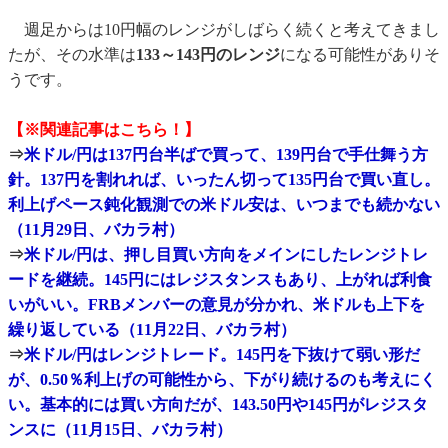
週足からは10円幅のレンジがしばらく続くと考えてきまし
たが、その水準は
133～143円のレンジ
になる可能性がありそ
うです。
【※関連記事はこちら！】
⇒
米ドル/円は137円台半ばで買って、139円台で手仕舞う方
針。137円を割れれば、いったん切って135円台で買い直し。
利上げペース鈍化観測での米ドル安は、いつまでも続かない
（11月29日、バカラ村）
⇒
米ドル/円は、押し目買い方向をメインにしたレンジトレ
ードを継続。145円にはレジスタンスもあり、上がれば利食
いがいい。FRBメンバーの意見が分かれ、米ドルも上下を
繰り返している（11月22日、バカラ村）
⇒
米ドル/円はレンジトレード。145円を下抜けて弱い形だ
が、0.50％利上げの可能性から、下がり続けるのも考えにく
い。基本的には買い方向だが、143.50円や145円がレジスタ
ンスに（11月15日、バカラ村）