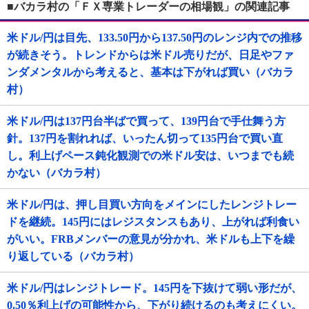
■バカラ村の「ＦＸ専業トレーダーの相場観」の関連記事
米ドル/円は目先、133.50円から137.50円のレンジ内での推移
が続きそう。トレンドからは米ドル売りだが、日足やファ
ンダメンタルから考えると、基本は下がれば買い（バカラ
村）
米ドル/円は137円台半ばで買って、139円台で手仕舞う方
針。137円を割れれば、いったん切って135円台で買い直
し。利上げペース鈍化観測での米ドル安は、いつまでも続
かない（バカラ村）
米ドル/円は、押し目買い方向をメインにしたレンジトレー
ドを継続。145円にはレジスタンスもあり、上がれば利食い
がいい。FRBメンバーの意見が分かれ、米ドルも上下を繰
り返している（バカラ村）
米ドル/円はレンジトレード。145円を下抜けて弱い形だが、
0.50％利上げの可能性から、下がり続けるのも考えにくい。