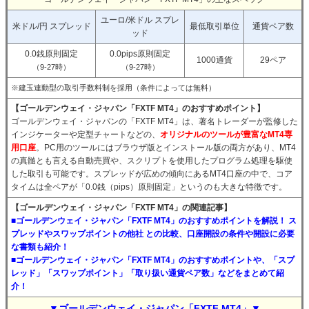
ユーロ/米ドル スプレ
米ドル/円 スプレッド
最低取引単位
通貨ペア数
ッド
0.0銭原則固定
0.0pips原則固定
1000通貨
29ペア
（9-27時）
（9-27時）
※建玉連動型の取引手数料制を採用（条件によっては無料）
【ゴールデンウェイ・ジャパン「FXTF MT4」のおすすめポイント】
ゴールデンウェイ・ジャパンの「FXTF MT4」は、著名トレーダーが監修した
インジケーターや定型チャートなどの、
オリジナルのツールが豊富なMT4専
用口座
。PC用のツールにはブラウザ版とインストール版の両方があり、MT4
の真髄とも言える自動売買や、スクリプトを使用したプログラム処理を駆使
した取引も可能です。スプレッドが広めの傾向にあるMT4口座の中で、コア
タイムは全ペアが「0.0銭（pips）原則固定」というのも大きな特徴です。
【ゴールデンウェイ・ジャパン「FXTF MT4」の関連記事】
■ゴールデンウェイ・ジャパン「FXTF MT4」のおすすめポイントを解説！ ス
プレッドやスワップポイントの他社 との比較、口座開設の条件や開設に必要
な書類も紹介！
■ゴールデンウェイ・ジャパン「FXTF MT4」のおすすめポイントや、「スプ
レッド」「スワップポイント」「取り扱い通貨ペア数」などをまとめて紹
介！
▼ゴールデンウェイ・ジャパン「FXTF MT4」▼