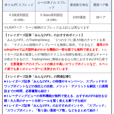
ユーロ/米ドル スプレ
米ドル/円 スプレッド
最低取引単位
通貨ペア数
ッド
0.2銭原則固定
0.3pips原則固定
1000通貨
38ペア
（8-29時）
（8-29時）
※LIGHTペア・ラージ銘柄のスプレッドは上記とは異なります
【トレイダーズ証券「みんなのFX」のおすすめポイント】
「みんなのFX」のTradingViewは、「1つのタブに最大6枚のチャートを表
示」 「テクニカル指標のテンプレートを無限に保存」できるなど、
通常のTr
adingViewでは月額料金がかかる機能の一部を誰でも無料で使えます
。トレ
イダーズ証券が厳選した87種類のテクニカル指標を駆使した高度なチャート
分析ができるので、TradingViewに興味があるなら特におすすめのFX口座で
す。
主要通貨ペアのスプレッドの狭さや高いスワップポイントなど、スペッ
ク面でも多くのトレーダーに支持されています
。
【トレイダーズ証券「みんなのFX」の関連記事】
■トレイダーズ証券「みんなのFX」の特徴やキャンペーン、スプレッドやス
ワップポイントなどの他社との比較、メリット・デメリットを解説！口座開
設までの時間、必要書類も紹介！
■トレーディングビューの有料機能が無料で使える、おすすめのFX会社を公
開！大人気のチャート分析ツールを賢く使える裏ワザを紹介
■トレイダーズ証券「みんなのFX」のおすすめポイントや、「スプレッド」
「スワップポイント」「取り扱い通貨ペア数」などをまとめて紹介！