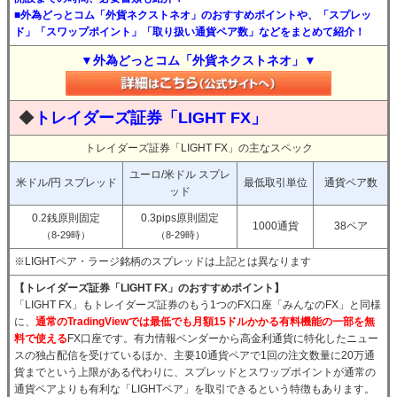
■外為どっとコム「外貨ネクストネオ」のおすすめポイントや、「スプレッ
ド」「スワップポイント」「取り扱い通貨ペア数」などをまとめて紹介！
▼外為どっとコム「外貨ネクストネオ」▼
◆
トレイダーズ証券「LIGHT FX」
トレイダーズ証券「LIGHT FX」の主なスペック
ユーロ/米ドル スプレ
米ドル/円 スプレッド
最低取引単位
通貨ペア数
ッド
0.2銭原則固定
0.3pips原則固定
1000通貨
38ペア
（8-29時）
（8-29時）
※LIGHTペア・ラージ銘柄のスプレッドは上記とは異なります
【トレイダーズ証券「LIGHT FX」のおすすめポイント】
「LIGHT FX」もトレイダーズ証券のもう1つのFX口座「みんなのFX」と同様
に、
通常のTradingViewでは最低でも月額15ドルかかる有料機能の一部を無
料で使える
FX口座です。有力情報ベンダーから高金利通貨に特化したニュー
スの独占配信を受けているほか、主要10通貨ペアで1回の注文数量に20万通
貨までという上限がある代わりに、スプレッドとスワップポイントが通常の
通貨ペアよりも有利な「LIGHTペア」を取引できるという特徴もあります。