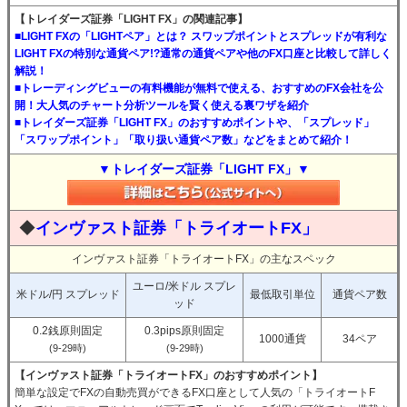
【トレイダーズ証券「LIGHT FX」の関連記事】
■LIGHT FXの「LIGHTペア」とは？ スワップポイントとスプレッドが有利な
LIGHT FXの特別な通貨ペア!?通常の通貨ペアや他のFX口座と比較して詳しく
解説！
■トレーディングビューの有料機能が無料で使える、おすすめのFX会社を公
開！大人気のチャート分析ツールを賢く使える裏ワザを紹介
■トレイダーズ証券「LIGHT FX」のおすすめポイントや、「スプレッド」
「スワップポイント」「取り扱い通貨ペア数」などをまとめて紹介！
▼トレイダーズ証券「LIGHT FX」▼
◆
インヴァスト証券「トライオートFX」
インヴァスト証券「トライオートFX」の主なスペック
ユーロ/米ドル スプレ
米ドル/円 スプレッド
最低取引単位
通貨ペア数
ッド
0.2銭原則固定
0.3pips原則固定
1000通貨
34ペア
(9-29時)
(9-29時)
【インヴァスト証券「トライオートFX」のおすすめポイント】
簡単な設定でFXの自動売買ができるFX口座として人気の「トライオートF