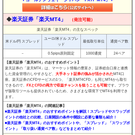
◆
楽天証券「楽天MT4」
（発注可能）
楽天証券「楽天MT4」の主なスペック
ユーロ/米ドル スプレ
米ドル/円 スプレッド
最低取引単位
通貨ペア数
ッド
－
0.5pips原則固定
1000通貨
24ペア
【楽天証券「楽天MT4」のおすすめポイント】
楽天証券の「楽天MT4」は、マーケット情報の豊富さ、証券総合口座と連携
した資金管理のしやすさなど、
大手ネット証券の強みが活かされた
MT4口
座。楽天証券のCFDサービスの1つ、「楽天MT4CFD」も同じMT4から取引
できるので、
FXとCFDの両方で収益チャンスを狙うことも可能
です。ブラウ
ザ版取引ツールも提供されているため、さまざまな環境下でMT4を利用でき
ます。
【楽天証券「楽天MT4」の関連記事】
■楽天証券「楽天MT4」のおすすめポイントを解説！スプレッドやスワップポ
イントの他社との比較、口座開設の条件や開設に必要な書類も紹介！
■楽天証券「楽天MT4」のおすすめポイントや、「スプレッド」「スワップポ
イント」「取り扱い通貨ペア数」などをまとめて紹介！