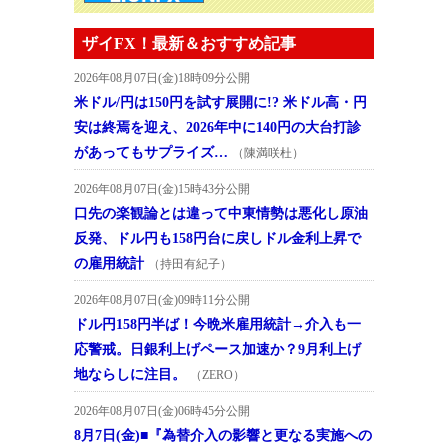
ザイFX！最新＆おすすめ記事
2026年08月07日(金)18時09分公開
米ドル/円は150円を試す展開に!? 米ドル高・円
安は終焉を迎え、2026年中に140円の大台打診
があってもサプライズ…
（陳満咲杜）
2026年08月07日(金)15時43分公開
口先の楽観論とは違って中東情勢は悪化し原油
反発、ドル円も158円台に戻しドル金利上昇で
の雇用統計
（持田有紀子）
2026年08月07日(金)09時11分公開
ドル円158円半ば！今晩米雇用統計→介入も一
応警戒。日銀利上げペース加速か？9月利上げ
地ならしに注目。
（ZERO）
2026年08月07日(金)06時45分公開
8月7日(金)■『為替介入の影響と更なる実施への