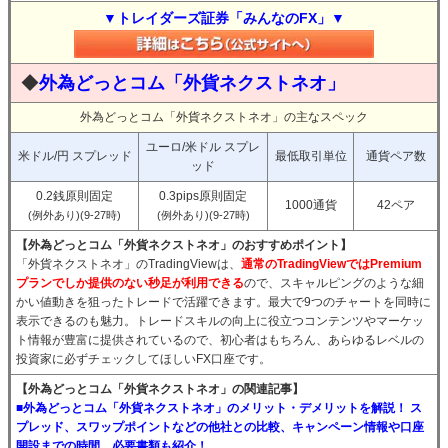
▼トレイダーズ証券「みんなのFX」▼
◆
外為どっとコム「外貨ネクストネオ」
外為どっとコム「外貨ネクストネオ」の主なスペック
ユーロ/米ドル スプレ
米ドル/円 スプレッド
最低取引単位
通貨ペア数
ッド
0.2銭原則固定
0.3pips原則固定
1000通貨
42ペア
(例外あり)(9-27時)
(例外あり)(9-27時)
【外為どっとコム「外貨ネクストネオ」のおすすめポイント】
「外貨ネクストネオ」のTradingViewは、
通常のTradingViewではPremium
プランでしか提供のない秒足が利用できる
ので、スキャルピングのような細
かい値動きを狙ったトレードで活躍できます。最大で9つのチャートを同時に
表示できるのも魅力。トレードスキルの向上に役立つコンテンツやマーケッ
ト情報が豊富に提供されているので、初心者はもちろん、あらゆるレベルの
投資家に必ずチェックしてほしいFX口座です。
【外為どっとコム「外貨ネクストネオ」の関連記事】
■外為どっとコム「外貨ネクストネオ」のメリット・デメリットを解説！ ス
プレッド、スワップポイントなどの他社との比較、キャンペーン情報や口座
開設までの時間、必要書類も紹介！