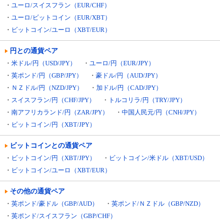
・
ユーロ/スイスフラン（EUR/CHF）
・
ユーロ/ビットコイン（EUR/XBT）
・
ビットコイン/ユーロ（XBT/EUR）
円との通貨ペア
・
米ドル/円（USD/JPY）
・
ユーロ/円（EUR/JPY）
・
英ポンド/円（GBP/JPY）
・
豪ドル/円（AUD/JPY）
・
ＮＺドル/円（NZD/JPY）
・
加ドル/円（CAD/JPY）
・
スイスフラン/円（CHF/JPY）
・
トルコリラ/円（TRY/JPY）
・
南アフリカランド/円（ZAR/JPY）
・
中国人民元/円（CNH/JPY）
・
ビットコイン/円（XBT/JPY）
ビットコインとの通貨ペア
・
ビットコイン/円（XBT/JPY）
・
ビットコイン/米ドル（XBT/USD）
・
ビットコイン/ユーロ（XBT/EUR）
その他の通貨ペア
・
英ポンド/豪ドル（GBP/AUD）
・
英ポンド/ＮＺドル（GBP/NZD）
・
英ポンド/スイスフラン（GBP/CHF）