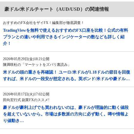
豪ドル/米ドルチャート（AUD/USD）の関連情報
おすすめのFX会社をザイFX！編集部が徹底調査！
TradingViewを無料で使えるおすすめのFX口座を比較！公式の有料
プランとの違いや利用できるインジケーターの数なども詳しく紹
介！
2026年05月29日(金)18:21公開
陳満咲杜の「マーケットをズバリ裏読み」
米ドルの頭の重さを再確認！ ユーロ/米ドルが1.18ドルの節目を回復
すれば、米ドルの一段安が想定される。英ポンド/米ドルや豪ドル…
2026年03月17日(火)17:02公開
田向宏行式 副業FXのススメ!
豪ドルが豪利上げでも買われないのは、豪ドルが理論的に動く値段
を超えていないから。市場は多数派の方向に必ず動く。噂や情報よ
り値動き…