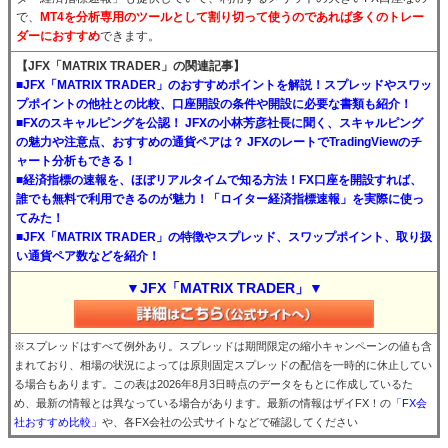
で、
MT4を分析専用のツールとして割り切って使うのであれば多くのトレー
ダーにおすすめ
できます。
【JFX「MATRIX TRADER」の関連記事】
■JFX「MATRIX TRADER」のおすすめポイントを解説！スプレッドやスワッ
プポイントの他社との比較、口座開設の条件や開設に必要な書類も紹介！
■FXのスキャルピングを公認！ JFXの小林芳彦社長に聞く、スキャルピング
の魅力や注意点、おすすめの通貨ペアは？ JFXのレートでTradingViewのチ
ャート分析もできる！
■経済指標の速報を、ほぼリアルタイムで知る方法！FX口座を開設すれば、
誰でも無料で利用できるのが魅力！「ロイター経済指標速報」を実際に使っ
てみた！
■JFX「MATRIX TRADER」の特徴やスプレッド、スワップポイント、取り扱
い通貨ペア数などを紹介！
▼JFX「MATRIX TRADER」▼
※スプレッドはすべて例外あり。スプレッドは期間限定の縮小キャンペーンの値も含
まれており、相場の状況によっては原則固定スプレッドの配信を一時的に休止してい
る場合もあります。この表は2026年8月3日時点のデータをもとに作成しているた
め、最新の情報とは異なっている場合があります。最新の情報はザイFX！の
「FX会
社おすすめ比較」
や、各FX会社の公式サイトなどで確認してください