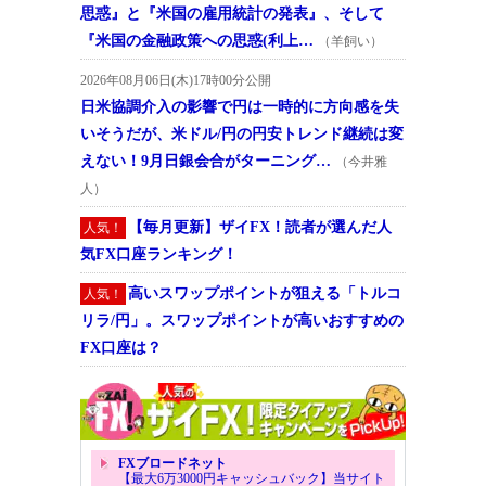
思惑』と『米国の雇用統計の発表』、そして
『米国の金融政策への思惑(利上…
（羊飼い）
2026年08月06日(木)17時00分公開
日米協調介入の影響で円は一時的に方向感を失
いそうだが、米ドル/円の円安トレンド継続は変
えない！9月日銀会合がターニング…
（今井雅
人）
【毎月更新】ザイFX！読者が選んだ人
人気！
気FX口座ランキング！
高いスワップポイントが狙える「トルコ
人気！
リラ/円」。スワップポイントが高いおすすめの
FX口座は？
FXブロードネット
【最大6万3000円キャッシュバック】当サイト