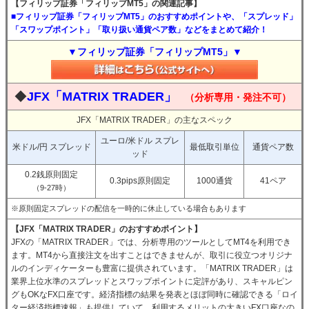
【フィリップ証券「フィリップMT5」の関連記事】
■フィリップ証券「フィリップMT5」のおすすめポイントや、「スプレッド」
「スワップポイント」「取り扱い通貨ペア数」などをまとめて紹介！
▼フィリップ証券「フィリップMT5」▼
◆
JFX「MATRIX TRADER」
（分析専用・発注不可）
JFX「MATRIX TRADER」の主なスペック
ユーロ/米ドル スプレ
米ドル/円 スプレッド
最低取引単位
通貨ペア数
ッド
0.2銭原則固定
0.3pips原則固定
1000通貨
41ペア
（9-27時）
※原則固定スプレッドの配信を一時的に休止している場合もあります
【JFX「MATRIX TRADER」のおすすめポイント】
JFXの「MATRIX TRADER」では、分析専用のツールとしてMT4を利用でき
ます。MT4から直接注文を出すことはできませんが、取引に役立つオリジナ
ルのインディケーターも豊富に提供されています。「MATRIX TRADER」は
業界上位水準のスプレッドとスワップポイントに定評があり、スキャルピン
グもOKなFX口座です。経済指標の結果を発表とほぼ同時に確認できる「ロイ
ター経済指標速報」も提供していて、利用するメリットの大きいFX口座なの