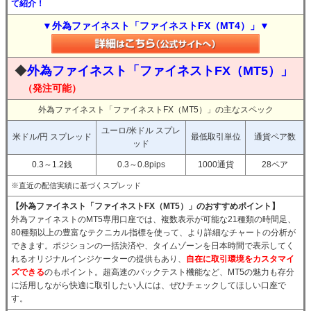
て紹介！
▼外為ファイネスト「ファイネストFX（MT4）」▼
◆
外為ファイネスト「ファイネストFX（MT5）」
（発注可能）
外為ファイネスト「ファイネストFX（MT5）」の主なスペック
ユーロ/米ドル スプレ
米ドル/円 スプレッド
最低取引単位
通貨ペア数
ッド
0.3～1.2銭
0.3～0.8pips
1000通貨
28ペア
※直近の配信実績に基づくスプレッド
【外為ファイネスト「ファイネストFX（MT5）」のおすすめポイント】
外為ファイネストのMT5専用口座では、複数表示が可能な21種類の時間足、
80種類以上の豊富なテクニカル指標を使って、より詳細なチャートの分析が
できます。ポジションの一括決済や、タイムゾーンを日本時間で表示してく
れるオリジナルインジケーターの提供もあり、
自在に取引環境をカスタマイ
ズできる
のもポイント。超高速のバックテスト機能など、MT5の魅力も存分
に活用しながら快適に取引したい人には、ぜひチェックしてほしい口座で
す。