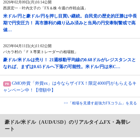
2026年02月09日(月)16:14公開
西原宏一・叶内文子の「FX＆株 今週の作戦会議」
米ドル/円と豪ドル/円を押し目買い継続。自民党の歴史的圧勝は中長
期で円安圧力！ 高市勝利の織り込み済みと当局の円安牽制警戒で高
値…
2023年04月11日(火)11:02公開
バカラ村の「ＦＸ専業トレーダーの相場観」
豪ドル/米ドルは売り！ 21週移動平均線の0.68ドルがレジスタンスと
なれば、まずは0.65ドルへ下落の可能性。米ドル/円は米C…
GMO外貨「外貨ex」は今ならザイFX！限定4000円がもらえるキ
ャンペーン中！【増額中】
>>「相場を見通す超強力FXコラム」を見る
豪ドル/米ドル（AUD/USD）のリアルタイムFX・為替レ
ート