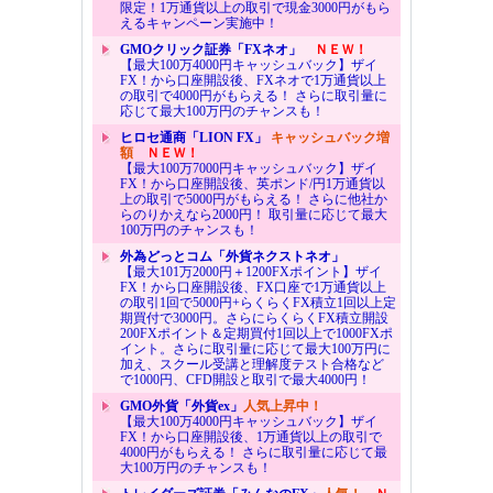
限定！1万通貨以上の取引で現金3000円がもら
えるキャンペーン実施中！
GMOクリック証券「FXネオ」
ＮＥＷ！
【最大100万4000円キャッシュバック】ザイ
FX！から口座開設後、FXネオで1万通貨以上
の取引で4000円がもらえる！ さらに取引量に
応じて最大100万円のチャンスも！
ヒロセ通商「LION FX」
キャッシュバック増
額
ＮＥＷ！
【最大100万7000円キャッシュバック】ザイ
FX！から口座開設後、英ポンド/円1万通貨以
上の取引で5000円がもらえる！ さらに他社か
らのりかえなら2000円！ 取引量に応じて最大
100万円のチャンスも！
外為どっとコム「外貨ネクストネオ」
【最大101万2000円＋1200FXポイント】ザイ
FX！から口座開設後、FX口座で1万通貨以上
の取引1回で5000円+らくらくFX積立1回以上定
期買付で3000円。さらにらくらくFX積立開設
200FXポイント＆定期買付1回以上で1000FXポ
イント。さらに取引量に応じて最大100万円に
加え、スクール受講と理解度テスト合格など
で1000円、CFD開設と取引で最大4000円！
GMO外貨「外貨ex」
人気上昇中！
【最大100万4000円キャッシュバック】ザイ
FX！から口座開設後、1万通貨以上の取引で
4000円がもらえる！ さらに取引量に応じて最
大100万円のチャンスも！