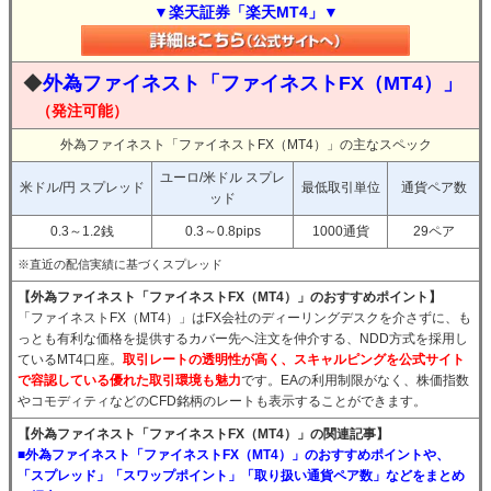
▼楽天証券「楽天MT4」▼
◆
外為ファイネスト「ファイネストFX（MT4）」
（発注可能）
外為ファイネスト「ファイネストFX（MT4）」の主なスペック
ユーロ/米ドル スプレ
米ドル/円 スプレッド
最低取引単位
通貨ペア数
ッド
0.3～1.2銭
0.3～0.8pips
1000通貨
29ペア
※直近の配信実績に基づくスプレッド
【外為ファイネスト「ファイネストFX（MT4）」のおすすめポイント】
「ファイネストFX（MT4）」はFX会社のディーリングデスクを介さずに、も
っとも有利な価格を提供するカバー先へ注文を仲介する、NDD方式を採用し
ているMT4口座。
取引レートの透明性が高く、スキャルピングを公式サイト
で容認している優れた取引環境も魅力
です。EAの利用制限がなく、株価指数
やコモディティなどのCFD銘柄のレートも表示することができます。
【外為ファイネスト「ファイネストFX（MT4）」の関連記事】
■外為ファイネスト「ファイネストFX（MT4）」のおすすめポイントや、
「スプレッド」「スワップポイント」「取り扱い通貨ペア数」などをまとめ