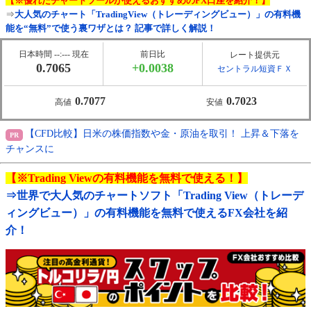
【※優れたチャートツールが使えるおすすめのFX口座を紹介！】
⇒
大人気のチャート「TradingView（トレーディングビュー）」の有料機
能を“無料”で使う裏ワザとは？ 記事で詳しく解説！
日本時間 --:--- 現在
前日比
レート提供元
0.7065
+0.0038
セントラル短資ＦＸ
0.7077
0.7023
高値
安値
【CFD比較】日米の株価指数や金・原油を取引！ 上昇＆下落を
チャンスに
【※Trading Viewの有料機能を無料で使える！】
⇒世界で大人気のチャートソフト「Trading View（トレーデ
ィングビュー）」の有料機能を無料で使えるFX会社を紹
介！