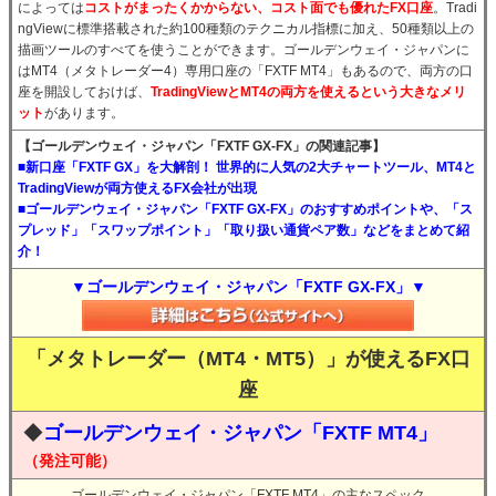
によっては
コストがまったくかからない、コスト面でも優れたFX口座
。Tradi
ngViewに標準搭載された約100種類のテクニカル指標に加え、50種類以上の
描画ツールのすべてを使うことができます。ゴールデンウェイ・ジャパンに
はMT4（メタトレーダー4）専用口座の「FXTF MT4」もあるので、両方の口
座を開設しておけば、
TradingViewとMT4の両方を使えるという大きなメリ
ット
があります。
【ゴールデンウェイ・ジャパン「FXTF GX-FX」の関連記事】
■新口座「FXTF GX」を大解剖！ 世界的に人気の2大チャートツール、MT4と
TradingViewが両方使えるFX会社が出現
■ゴールデンウェイ・ジャパン「FXTF GX-FX」のおすすめポイントや、「ス
プレッド」「スワップポイント」「取り扱い通貨ペア数」などをまとめて紹
介！
▼ゴールデンウェイ・ジャパン「FXTF GX-FX」▼
「メタトレーダー（MT4・MT5）」が使えるFX口
座
◆
ゴールデンウェイ・ジャパン「FXTF MT4」
（発注可能）
ゴールデンウェイ・ジャパン「FXTF MT4」の主なスペック