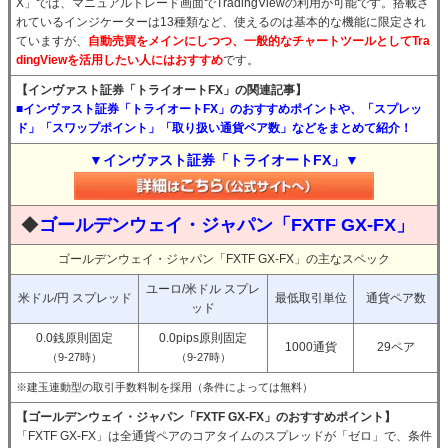
X」では、マニュアルトレード画面でTradingViewの利用が可能です。搭載さ
れているインジケーターは13種類など、使えるのは基本的な機能に限定され
ていますが、
自動売買をメインにしつつ、一般的なチャートツールとしてTra
dingViewを活用したい人にはおすすめ
です。
【インヴァスト証券「トライオートFX」の関連記事】
■インヴァスト証券「トライオートFX」のおすすめポイントや、「スプレッ
ド」「スワップポイント」「取り扱い通貨ペア数」などをまとめて紹介！
▼インヴァスト証券「トライオートFX」▼
◆
ゴールデンウェイ・ジャパン「FXTF GX-FX」
ゴールデンウェイ・ジャパン「FXTF GX-FX」の主なスペック
ユーロ/米ドル スプレ
米ドル/円 スプレッド
最低取引単位
通貨ペア数
ッド
0.0銭原則固定
0.0pips原則固定
1000通貨
29ペア
（9-27時）
（9-27時）
※建玉連動型の取引手数料制を採用（条件によっては無料）
【ゴールデンウェイ・ジャパン「FXTF GX-FX」のおすすめポイント】
「FXTF GX-FX」は全通貨ペアのコアタイムのスプレッドが「ゼロ」で、条件