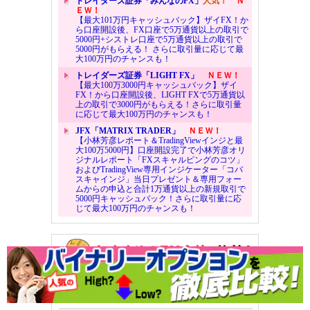
トレイダーズ証券「みんなのFX」
人気！
Ｎ
ＥＷ！
【最大101万円キャッシュバック】ザイFX！か
ら口座開設後、FX口座で5万通貨以上の取引で
5000円+シストレ口座で5万通貨以上の取引で
5000円がもらえる！ さらに取引量に応じて最
大100万円のチャンスも！
トレイダーズ証券「LIGHT FX」
ＮＥＷ！
【最大100万3000円キャッシュバック】ザイ
FX！から口座開設後、LIGHT FXで5万通貨以
上の取引で3000円がもらえる！さらに取引量
に応じて最大100万円のチャンスも！
JFX「MATRIX TRADER」
ＮＥＷ！
【小林芳彦レポート＆TradingViewインジと最
大100万5000円】口座開設完了で小林芳彦オリ
ジナルレポート「FXスキャルピングのコツ」
およびTradingView専用インジケーター「コバ
スキャインジ」当日プレゼント＆専用フォー
ムからの申込と合計1万通貨以上の新規取引で
5000円キャッシュバック！さらに取引量に応
じて最大100万円のチャンスも！
注目のFXキャンペーン
スプレッド（取引コスト）