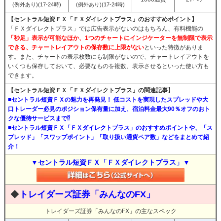
(例外あり)(17-24時)
(例外あり)(17-24時)
【セントラル短資ＦＸ「ＦＸダイレクトプラス」のおすすめポイント】
「ＦＸダイレクトプラス」では広告表示がないのはもちろん、有料機能の
「秒足」表示が可能なほか、1つのチャートにインジケーターを無制限で表示
できる、チャートレイアウトの保存数に上限がない
といった特徴がありま
す。また、チャートの表示枚数にも制限がないので、チャートレイアウトを
いくつも保存しておいて、必要なものを複数、表示させるといった使い方も
できます。
【セントラル短資ＦＸ「ＦＸダイレクトプラス」の関連記事】
■セントラル短資ＦＸの魅力を再発見！ 低コストを実現したスプレッドや大
口トレーダー必見のポジション保有量に加え、宿泊料金最大90％オフのおト
クな優待サービスまで⁉
■セントラル短資ＦＸ「ＦＸダイレクトプラス」のおすすめポイントや、「ス
プレッド」「スワップポイント」「取り扱い通貨ペア数」などをまとめて紹
介！
▼セントラル短資ＦＸ「ＦＸダイレクトプラス」▼
◆
トレイダーズ証券「みんなのFX」
トレイダーズ証券「みんなのFX」の主なスペック