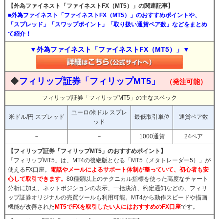
【外為ファイネスト「ファイネストFX（MT5）」の関連記事】
■外為ファイネスト「ファイネストFX（MT5）」のおすすめポイントや、
「スプレッド」「スワップポイント」「取り扱い通貨ペア数」などをまとめ
て紹介！
▼外為ファイネスト「ファイネストFX（MT5）」▼
◆
フィリップ証券「フィリップMT5」
（発注可能）
フィリップ証券「フィリップMT5」の主なスペック
ユーロ/米ドル スプレ
米ドル/円 スプレッド
最低取引単位
通貨ペア数
ッド
－
－
1000通貨
24ペア
【フィリップ証券「フィリップMT5」のおすすめポイント】
「フィリップMT5」は、MT4の後継版となる「MT5（メタトレーダー5）」が
使えるFX口座。
電話やメールによるサポート体制が整っていて、初心者も安
心して取引できます。
80種類以上のテクニカル指標を使った高度なチャート
分析に加え、ネットポジションの表示、一括決済、約定通知などの、フィリ
ップ証券オリジナルの売買ツールも利用可能。MT4から動作スピードや描画
機能が改善された
MT5でFXを取引したい人にはおすすめのFX口座
です。