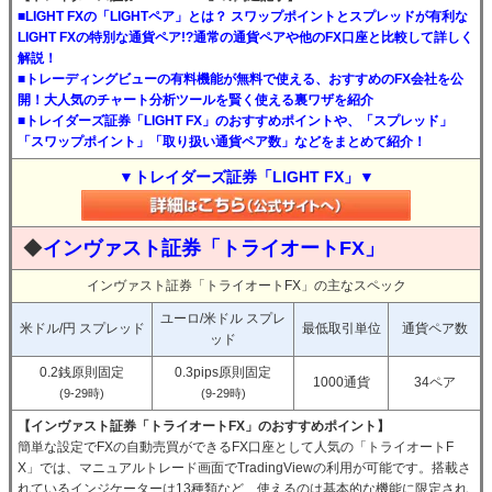
■LIGHT FXの「LIGHTペア」とは？ スワップポイントとスプレッドが有利な
LIGHT FXの特別な通貨ペア!?通常の通貨ペアや他のFX口座と比較して詳しく
解説！
■トレーディングビューの有料機能が無料で使える、おすすめのFX会社を公
開！大人気のチャート分析ツールを賢く使える裏ワザを紹介
■トレイダーズ証券「LIGHT FX」のおすすめポイントや、「スプレッド」
「スワップポイント」「取り扱い通貨ペア数」などをまとめて紹介！
▼トレイダーズ証券「LIGHT FX」▼
◆
インヴァスト証券「トライオートFX」
インヴァスト証券「トライオートFX」の主なスペック
ユーロ/米ドル スプレ
米ドル/円 スプレッド
最低取引単位
通貨ペア数
ッド
0.2銭原則固定
0.3pips原則固定
1000通貨
34ペア
(9-29時)
(9-29時)
【インヴァスト証券「トライオートFX」のおすすめポイント】
簡単な設定でFXの自動売買ができるFX口座として人気の「トライオートF
X」では、マニュアルトレード画面でTradingViewの利用が可能です。搭載さ
れているインジケーターは13種類など、使えるのは基本的な機能に限定され