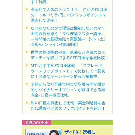
すく解説。
高金利で人気のトルコリラ。 約30のFX口座
の「トルコリラ/円」のスワップポイントを
調査して比較！
なぜあなたのダウ理論は機能しないのか？
田向宏行が導く「ダウ理論マスター講座」
～時間軸の基礎知識と実践編～ 【9/5（土）
会場+オンライン同時開催】
世界の株価指数や金、原油など注目のコモ
ディティを取引できるCFD口座を徹底比較！
MT4おすすめFX口座比較！「スプレッド」
や「スワップポイント」で比較して一覧表
に！お得なキャンペーン情報も掲載中。
少額から取引可能で損失や取引時間が限定
的なバイナリーオプションが取引できる国
内全7口座を徹底比較。
約40口座を調査して比較！高金利通貨を含
む12通貨ペアのスワップポイントを紹介！
ザイFX！読者に