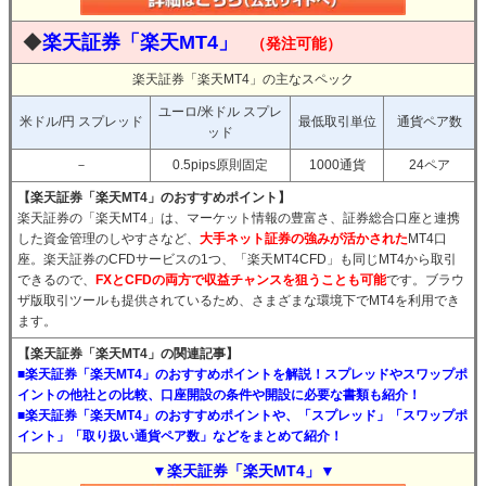
◆
楽天証券「楽天MT4」
（発注可能）
楽天証券「楽天MT4」の主なスペック
ユーロ/米ドル スプレ
米ドル/円 スプレッド
最低取引単位
通貨ペア数
ッド
－
0.5pips原則固定
1000通貨
24ペア
【楽天証券「楽天MT4」のおすすめポイント】
楽天証券の「楽天MT4」は、マーケット情報の豊富さ、証券総合口座と連携
した資金管理のしやすさなど、
大手ネット証券の強みが活かされた
MT4口
座。楽天証券のCFDサービスの1つ、「楽天MT4CFD」も同じMT4から取引
できるので、
FXとCFDの両方で収益チャンスを狙うことも可能
です。ブラウ
ザ版取引ツールも提供されているため、さまざまな環境下でMT4を利用でき
ます。
【楽天証券「楽天MT4」の関連記事】
■楽天証券「楽天MT4」のおすすめポイントを解説！スプレッドやスワップポ
イントの他社との比較、口座開設の条件や開設に必要な書類も紹介！
■楽天証券「楽天MT4」のおすすめポイントや、「スプレッド」「スワップポ
イント」「取り扱い通貨ペア数」などをまとめて紹介！
▼楽天証券「楽天MT4」▼