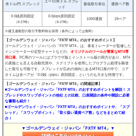
ユーロ/米ドル スプレ
米ドル/円 スプレッド
最低取引単位
通貨ペア数
ッド
0.0銭原則固定
0.0pips原則固定
1000通貨
29ペア
（9-27時）
（9-27時）
※建玉連動型の取引手数料制を採用（条件によっては無料）
【ゴールデンウェイ・ジャパン「FXTF MT4」のおすすめポイント】
ゴールデンウェイ・ジャパンの「FXTF MT4」は、著名トレーダーが監修した
インジケーターや定型チャートなどの、
オリジナルのツールが豊富なMT4専
用口座
。PC用のツールにはブラウザ版とインストール版の両方があり、MT4
の真髄とも言える自動売買や、スクリプトを使用したプログラム処理を駆使
した取引も可能です。スプレッドが広めの傾向にあるMT4口座の中で、コア
タイムは全ペアが「0.0銭（pips）原則固定」というのも大きな特徴です。
【ゴールデンウェイ・ジャパン「FXTF MT4」の関連記事】
■ゴールデンウェイ・ジャパン「FXTF MT4」のおすすめポイントを解説！ ス
プレッドやスワップポイントの他社 との比較、口座開設の条件や開設に必要
な書類も紹介！
■ゴールデンウェイ・ジャパン「FXTF MT4」のおすすめポイントや、「スプ
レッド」「スワップポイント」「取り扱い通貨ペア数」などをまとめて紹
介！
▼ゴールデンウェイ・ジャパン「FXTF MT4」▼