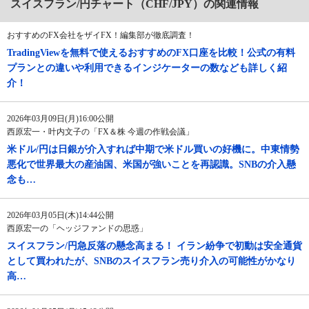
スイスフラン/円チャート（CHF/JPY）の関連情報
おすすめのFX会社をザイFX！編集部が徹底調査！
TradingViewを無料で使えるおすすめのFX口座を比較！公式の有料
プランとの違いや利用できるインジケーターの数なども詳しく紹
介！
2026年03月09日(月)16:00公開
西原宏一・叶内文子の「FX＆株 今週の作戦会議」
米ドル/円は日銀が介入すれば中期で米ドル買いの好機に。中東情勢
悪化で世界最大の産油国、米国が強いことを再認識。SNBの介入懸
念も…
2026年03月05日(木)14:44公開
西原宏一の「ヘッジファンドの思惑」
スイスフラン/円急反落の懸念高まる！ イラン紛争で初動は安全通貨
として買われたが、SNBのスイスフラン売り介入の可能性がかなり
高…