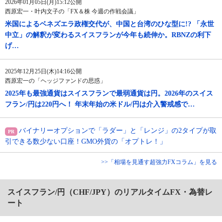
2026年01月05日(月)15:12公開
西原宏一・叶内文子の「FX＆株 今週の作戦会議」
米国によるベネズエラ政権交代が、中国と台湾のひな型に!? 「永世
中立」の解釈が変わるスイスフランが今年も続伸か。RBNZの利下
げ…
2025年12月25日(木)14:16公開
西原宏一の「ヘッジファンドの思惑」
2025年も最強通貨はスイスフランで最弱通貨は円。2026年のスイス
フラン/円は220円へ！ 年末年始の米ドル/円は介入警戒感で…
バイナリーオプションで「ラダー」と「レンジ」の2タイプが取
引できる数少ない口座！GMO外貨の「オプトレ！」
>>「相場を見通す超強力FXコラム」を見る
スイスフラン/円（CHF/JPY）のリアルタイムFX・為替レ
ート