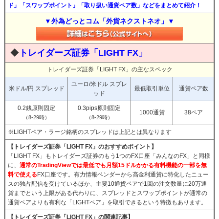
ド」「スワップポイント」「取り扱い通貨ペア数」などをまとめて紹介！
▼外為どっとコム「外貨ネクストネオ」▼
◆
トレイダーズ証券「LIGHT FX」
トレイダーズ証券「LIGHT FX」の主なスペック
ユーロ/米ドル スプレ
米ドル/円 スプレッド
最低取引単位
通貨ペア数
ッド
0.2銭原則固定
0.3pips原則固定
1000通貨
38ペア
（8-29時）
（8-29時）
※LIGHTペア・ラージ銘柄のスプレッドは上記とは異なります
【トレイダーズ証券「LIGHT FX」のおすすめポイント】
「LIGHT FX」もトレイダーズ証券のもう1つのFX口座「みんなのFX」と同様
に、
通常のTradingViewでは最低でも月額15ドルかかる有料機能の一部を無
料で使える
FX口座です。有力情報ベンダーから高金利通貨に特化したニュー
スの独占配信を受けているほか、主要10通貨ペアで1回の注文数量に20万通
貨までという上限がある代わりに、スプレッドとスワップポイントが通常の
通貨ペアよりも有利な「LIGHTペア」を取引できるという特徴もあります。
【トレイダーズ証券「LIGHT FX」の関連記事】