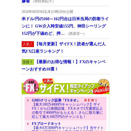
膠着
（持田有紀子）
2026年08月06日(木)13時20分公開
米ドル/円の160～162円台は日米当局の防衛ライ
ンに！ GW介入時安値155円、神田シーリング
152円が下値めど、押…
（西原宏一）
【毎月更新】ザイFX！読者が選んだ人
人気！
気FX口座ランキング！
【最新のお得な情報！】FXのキャンペ
注目！
ーンおすすめ10選！
GMOクリック証券「FXネオ」
ＮＥＷ！
【最大100万4000円キャッシュバック】ザイ
FX！から口座開設後、FXネオで1万通貨以上
の取引で4000円がもらえる！ さらに取引量に
応じて最大100万円のチャンスも！
FXブロードネット
【最大6万3000円キャッシュバック】当サイト