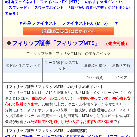
■外為ファイネスト「ファイネストFX（MT5）」のおすすめポイントや、
「スプレッド」「スワップポイント」「取り扱い通貨ペア数」などをまとめ
て紹介！
▼外為ファイネスト「ファイネストFX（MT5）」▼
◆
フィリップ証券「フィリップMT5」
（発注可能）
フィリップ証券「フィリップMT5」の主なスペック
ユーロ/米ドル スプレ
米ドル/円 スプレッド
最低取引単位
通貨ペア数
ッド
－
－
1000通貨
24ペア
【フィリップ証券「フィリップMT5」のおすすめポイント】
「フィリップMT5」は、MT4の後継版となる「MT5（メタトレーダー5）」が
使えるFX口座。
電話やメールによるサポート体制が整っていて、初心者も安
心して取引できます。
80種類以上のテクニカル指標を使った高度なチャート
分析に加え、ネットポジションの表示、一括決済、約定通知などの、フィリ
ップ証券オリジナルの売買ツールも利用可能。MT4から動作スピードや描画
機能が改善された
MT5でFXを取引したい人にはおすすめのFX口座
です。
【フィリップ証券「フィリップMT5」の関連記事】
■フィリップ証券「フィリップMT5」のおすすめポイントや、「スプレッド」