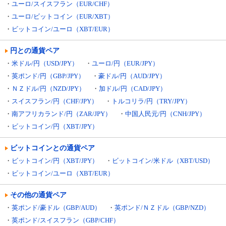
・
ユーロ/スイスフラン（EUR/CHF）
・
ユーロ/ビットコイン（EUR/XBT）
・
ビットコイン/ユーロ（XBT/EUR）
円との通貨ペア
・
米ドル/円（USD/JPY）
・
ユーロ/円（EUR/JPY）
・
英ポンド/円（GBP/JPY）
・
豪ドル/円（AUD/JPY）
・
ＮＺドル/円（NZD/JPY）
・
加ドル/円（CAD/JPY）
・
スイスフラン/円（CHF/JPY）
・
トルコリラ/円（TRY/JPY）
・
南アフリカランド/円（ZAR/JPY）
・
中国人民元/円（CNH/JPY）
・
ビットコイン/円（XBT/JPY）
ビットコインとの通貨ペア
・
ビットコイン/円（XBT/JPY）
・
ビットコイン/米ドル（XBT/USD）
・
ビットコイン/ユーロ（XBT/EUR）
その他の通貨ペア
・
英ポンド/豪ドル（GBP/AUD）
・
英ポンド/ＮＺドル（GBP/NZD）
・
英ポンド/スイスフラン（GBP/CHF）