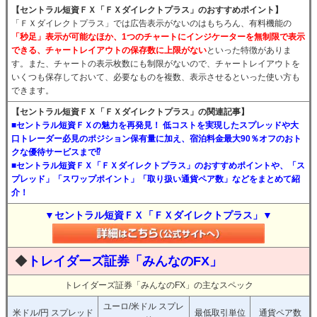
【セントラル短資ＦＸ「ＦＸダイレクトプラス」のおすすめポイント】
「ＦＸダイレクトプラス」では広告表示がないのはもちろん、有料機能の
「秒足」表示が可能なほか、1つのチャートにインジケーターを無制限で表示
できる、チャートレイアウトの保存数に上限がない
といった特徴がありま
す。また、チャートの表示枚数にも制限がないので、チャートレイアウトを
いくつも保存しておいて、必要なものを複数、表示させるといった使い方も
できます。
【セントラル短資ＦＸ「ＦＸダイレクトプラス」の関連記事】
■セントラル短資ＦＸの魅力を再発見！ 低コストを実現したスプレッドや大
口トレーダー必見のポジション保有量に加え、宿泊料金最大90％オフのおト
クな優待サービスまで⁉
■セントラル短資ＦＸ「ＦＸダイレクトプラス」のおすすめポイントや、「ス
プレッド」「スワップポイント」「取り扱い通貨ペア数」などをまとめて紹
介！
▼セントラル短資ＦＸ「ＦＸダイレクトプラス」▼
◆
トレイダーズ証券「みんなのFX」
トレイダーズ証券「みんなのFX」の主なスペック
ユーロ/米ドル スプレ
米ドル/円 スプレッド
最低取引単位
通貨ペア数