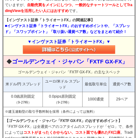
ていますが、
自動売買をメインにしつつ、一般的なチャートツールとしてTra
dingViewを活用したい人にはおすすめ
です。
【インヴァスト証券「トライオートFX」の関連記事】
■インヴァスト証券「トライオートFX」のおすすめポイントや、「スプレッ
ド」「スワップポイント」「取り扱い通貨ペア数」などをまとめて紹介！
▼インヴァスト証券「トライオートFX」▼
◆
ゴールデンウェイ・ジャパン「FXTF GX-FX」
ゴールデンウェイ・ジャパン「FXTF GX-FX」の主なスペック
ユーロ/米ドル スプレ
米ドル/円 スプレッド
最低取引単位
通貨ペア数
ッド
0.0銭原則固定
0.0pips原則固定
1000通貨
29ペア
（9-27時）
（9-27時）
※建玉連動型の取引手数料制を採用（条件によっては無料）
【ゴールデンウェイ・ジャパン「FXTF GX-FX」のおすすめポイント】
「FXTF GX-FX」は全通貨ペアのコアタイムのスプレッドが「ゼロ」で、条件
によっては
コストがまったくかからない、コスト面でも優れたFX口座
。Tradi