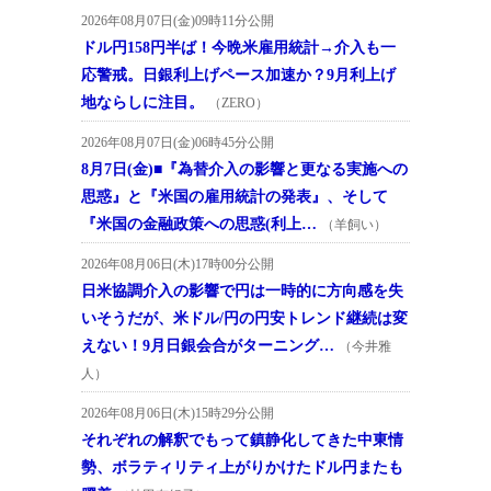
2026年08月07日(金)09時11分公開
ドル円158円半ば！今晩米雇用統計→介入も一
応警戒。日銀利上げペース加速か？9月利上げ
地ならしに注目。
（ZERO）
2026年08月07日(金)06時45分公開
8月7日(金)■『為替介入の影響と更なる実施への
思惑』と『米国の雇用統計の発表』、そして
『米国の金融政策への思惑(利上…
（羊飼い）
2026年08月06日(木)17時00分公開
日米協調介入の影響で円は一時的に方向感を失
いそうだが、米ドル/円の円安トレンド継続は変
えない！9月日銀会合がターニング…
（今井雅
人）
2026年08月06日(木)15時29分公開
それぞれの解釈でもって鎮静化してきた中東情
勢、ボラティリティ上がりかけたドル円またも