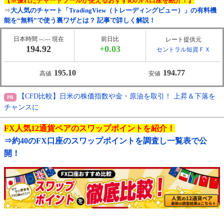
【※優れたチャートツールが使えるおすすめのFX口座を紹介！】
⇒
大人気のチャート「TradingView（トレーディングビュー）」の有料機
能を“無料”で使う裏ワザとは？ 記事で詳しく解説！
日本時間 --:--- 現在
前日比
レート提供元
194.92
+0.03
セントラル短資ＦＸ
195.10
194.77
高値
安値
【CFD比較】日米の株価指数や金・原油を取引！ 上昇＆下落を
チャンスに
FX人気12通貨ペアのスワップポイントを紹介！
⇒約40のFX口座のスワップポイントを調査し一覧表で公
開！