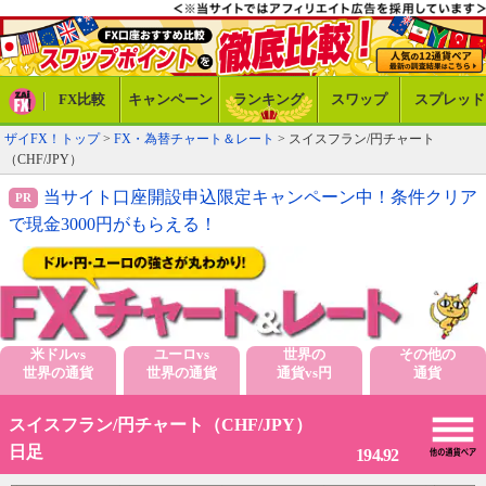
FX比較
キャンペーン
ランキング
スワップ
スプレッド
ザイFX！トップ
>
FX・為替チャート＆レート
> スイスフラン/円チャート
（CHF/JPY）
当サイト口座開設申込限定キャンペーン中！条件クリア
で現金3000円がもらえる！
米ドルvs
ユーロvs
世界の
その他の
世界の通貨
世界の通貨
通貨vs円
通貨
スイスフラン/円チャート（CHF/JPY）
日足
194.92