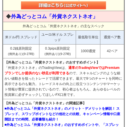
◆
外為どっとコム「外貨ネクストネオ」
外為どっとコム「外貨ネクストネオ」の主なスペック
ユーロ/米ドル スプレ
米ドル/円 スプレッド
最低取引単位
通貨ペア数
ッド
0.2銭原則固定
0.3pips原則固定
1000通貨
42ペア
(例外あり)(9-27時)
(例外あり)(9-27時)
【外為どっとコム「外貨ネクストネオ」のおすすめポイント】
「外貨ネクストネオ」のTradingViewは、
通常のTradingViewではPremium
プランでしか提供のない秒足が利用できる
ので、スキャルピングのような細
かい値動きを狙ったトレードで活躍できます。最大で9つのチャートを同時に
表示できるのも魅力。トレードスキルの向上に役立つコンテンツやマーケッ
ト情報が豊富に提供されているので、初心者はもちろん、あらゆるレベルの
投資家に必ずチェックしてほしいFX口座です。
【外為どっとコム「外貨ネクストネオ」の関連記事】
■外為どっとコム「外貨ネクストネオ」のメリット・デメリットを解説！ ス
プレッド、スワップポイントなどの他社との比較、キャンペーン情報や口座
開設までの時間、必要書類も紹介！
■外為どっとコム「外貨ネクストネオ」のおすすめポイントや、「スプレッ