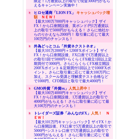
限定！1万通貨以上の取引で現金3000円がもら
えるキャンペーン実施中！
ヒロセ通商「LION FX」
キャッシュバック増
額
ＮＥＷ！
【最大100万7000円キャッシュバック】ザイ
FX！から口座開設後、英ポンド/円1万通貨以
上の取引で5000円がもらえる！ さらに他社か
らのりかえなら2000円！ 取引量に応じて最大
100万円のチャンスも！
外為どっとコム「外貨ネクストネオ」
【最大101万2000円＋1200FXポイント】ザイ
FX！から口座開設後、FX口座で1万通貨以上
の取引1回で5000円+らくらくFX積立1回以上定
期買付で3000円。さらにらくらくFX積立開設
200FXポイント＆定期買付1回以上で1000FXポ
イント。さらに取引量に応じて最大100万円に
加え、スクール受講と理解度テスト合格など
で1000円、CFD開設と取引で最大4000円！
GMO外貨「外貨ex」
人気上昇中！
【最大100万4000円キャッシュバック】ザイ
FX！から口座開設後、1万通貨以上の取引で
4000円がもらえる！ さらに取引量に応じて最
大100万円のチャンスも！
トレイダーズ証券「みんなのFX」
人気！
Ｎ
ＥＷ！
【最大101万円キャッシュバック】ザイFX！か
ら口座開設後、FX口座で5万通貨以上の取引で
5000円+シストレ口座で5万通貨以上の取引で
5000円がもらえる！ さらに取引量に応じて最