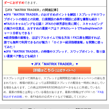
ダーにおすすめ
できます。
【JFX「MATRIX TRADER」の関連記事】
■JFX「MATRIX TRADER」のおすすめポイントを解説！スプレッドやスワッ
プポイントの他社との比較、口座開設の条件や開設に必要な書類も紹介！
■FXのスキャルピングを公認！ JFXの小林芳彦社長に聞く、スキャルピング
の魅力や注意点、おすすめの通貨ペアは？ JFXのレートでTradingViewのチ
ャート分析もできる！
■経済指標の速報を、ほぼリアルタイムで知る方法！FX口座を開設すれば、
誰でも無料で利用できるのが魅力！「ロイター経済指標速報」を実際に使っ
てみた！
■JFX「MATRIX TRADER」の特徴やスプレッド、スワップポイント、取り扱
い通貨ペア数などを紹介！
▼JFX「MATRIX TRADER」▼
※スプレッドはすべて例外あり。スプレッドは期間限定の縮小キャンペーンの値も含
まれており、相場の状況によっては原則固定スプレッドの配信を一時的に休止してい
る場合もあります。この表は2026年8月3日時点のデータをもとに作成しているた
め、最新の情報とは異なっている場合があります。最新の情報はザイFX！の
「FX会
社おすすめ比較」
や、各FX会社の公式サイトなどで確認してください