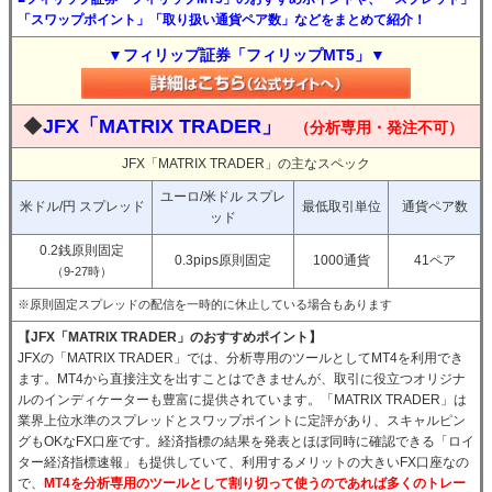
「スワップポイント」「取り扱い通貨ペア数」などをまとめて紹介！
▼フィリップ証券「フィリップMT5」▼
◆
JFX「MATRIX TRADER」
（分析専用・発注不可）
JFX「MATRIX TRADER」の主なスペック
ユーロ/米ドル スプレ
米ドル/円 スプレッド
最低取引単位
通貨ペア数
ッド
0.2銭原則固定
0.3pips原則固定
1000通貨
41ペア
（9-27時）
※原則固定スプレッドの配信を一時的に休止している場合もあります
【JFX「MATRIX TRADER」のおすすめポイント】
JFXの「MATRIX TRADER」では、分析専用のツールとしてMT4を利用でき
ます。MT4から直接注文を出すことはできませんが、取引に役立つオリジナ
ルのインディケーターも豊富に提供されています。「MATRIX TRADER」は
業界上位水準のスプレッドとスワップポイントに定評があり、スキャルピン
グもOKなFX口座です。経済指標の結果を発表とほぼ同時に確認できる「ロイ
ター経済指標速報」も提供していて、利用するメリットの大きいFX口座なの
で、
MT4を分析専用のツールとして割り切って使うのであれば多くのトレー