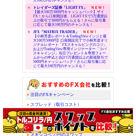
大100万円のチャンスも！
トレイダーズ証券「LIGHT FX」
ＮＥＷ！
【最大100万3000円キャッシュバック】ザイ
FX！から口座開設後、LIGHT FXで5万通貨以
上の取引で3000円がもらえる！さらに取引量
に応じて最大100万円のチャンスも！
JFX「MATRIX TRADER」
ＮＥＷ！
【小林芳彦レポート＆TradingViewインジと最
大100万5000円】口座開設完了で小林芳彦オリ
ジナルレポート「FXスキャルピングのコツ」
およびTradingView専用インジケーター「コバ
スキャインジ」当日プレゼント＆専用フォー
ムからの申込と合計1万通貨以上の新規取引で
5000円キャッシュバック！さらに取引量に応
じて最大100万円のチャンスも！
注目のFXキャンペーン
スプレッド（取引コスト）
スワップポイント
トルコリラ/円のスワップ
メキシコペソ/円のスワップ