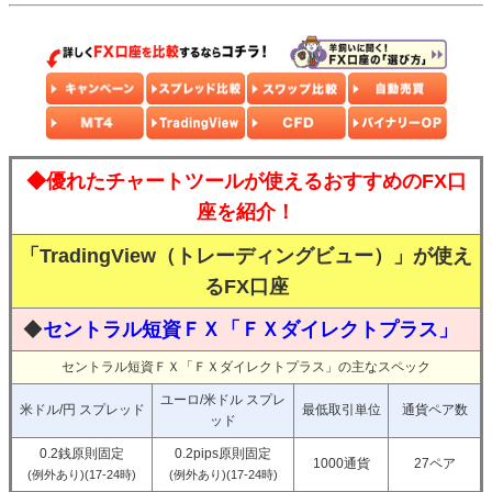
◆優れたチャートツールが使えるおすすめのFX口
座を紹介！
「TradingView（トレーディングビュー）」が使え
るFX口座
◆
セントラル短資ＦＸ「ＦＸダイレクトプラス」
セントラル短資ＦＸ「ＦＸダイレクトプラス」の主なスペック
ユーロ/米ドル スプレ
米ドル/円 スプレッド
最低取引単位
通貨ペア数
ッド
0.2銭原則固定
0.2pips原則固定
1000通貨
27ペア
(例外あり)(17-24時)
(例外あり)(17-24時)