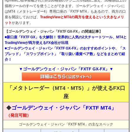
ngViewに標準搭載された約100種類のテクニカル指標に加え、50種類以上の
描画ツールのすべてを使うことができます。ゴールデンウェイ・ジャパンに
はMT4（メタトレーダー4）専用口座の「FXTF MT4」もあるので、両方の口
座を開設しておけば、
TradingViewとMT4の両方を使えるという大きなメリ
ット
があります。
【ゴールデンウェイ・ジャパン「FXTF GX-FX」の関連記事】
■新口座「FXTF GX」を大解剖！ 世界的に人気の2大チャートツール、MT4と
TradingViewが両方使えるFX会社が出現
■ゴールデンウェイ・ジャパン「FXTF GX-FX」のおすすめポイントや、「ス
プレッド」「スワップポイント」「取り扱い通貨ペア数」などをまとめて紹
介！
▼ゴールデンウェイ・ジャパン「FXTF GX-FX」▼
「メタトレーダー（MT4・MT5）」が使えるFX口
座
◆
ゴールデンウェイ・ジャパン「FXTF MT4」
（発注可能）
ゴールデンウェイ・ジャパン「FXTF MT4」の主なスペック