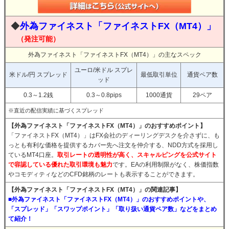
◆
外為ファイネスト「ファイネストFX（MT4）」
（発注可能）
外為ファイネスト「ファイネストFX（MT4）」の主なスペック
ユーロ/米ドル スプレ
米ドル/円 スプレッド
最低取引単位
通貨ペア数
ッド
0.3～1.2銭
0.3～0.8pips
1000通貨
29ペア
※直近の配信実績に基づくスプレッド
【外為ファイネスト「ファイネストFX（MT4）」のおすすめポイント】
「ファイネストFX（MT4）」はFX会社のディーリングデスクを介さずに、も
っとも有利な価格を提供するカバー先へ注文を仲介する、NDD方式を採用し
ているMT4口座。
取引レートの透明性が高く、スキャルピングを公式サイト
で容認している優れた取引環境も魅力
です。EAの利用制限がなく、株価指数
やコモディティなどのCFD銘柄のレートも表示することができます。
【外為ファイネスト「ファイネストFX（MT4）」の関連記事】
■外為ファイネスト「ファイネストFX（MT4）」のおすすめポイントや、
「スプレッド」「スワップポイント」「取り扱い通貨ペア数」などをまとめ
て紹介！