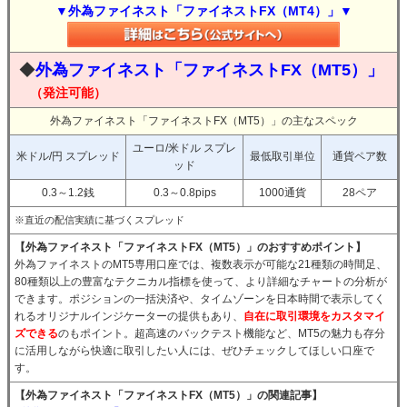
▼外為ファイネスト「ファイネストFX（MT4）」▼
◆
外為ファイネスト「ファイネストFX（MT5）」
（発注可能）
外為ファイネスト「ファイネストFX（MT5）」の主なスペック
ユーロ/米ドル スプレ
米ドル/円 スプレッド
最低取引単位
通貨ペア数
ッド
0.3～1.2銭
0.3～0.8pips
1000通貨
28ペア
※直近の配信実績に基づくスプレッド
【外為ファイネスト「ファイネストFX（MT5）」のおすすめポイント】
外為ファイネストのMT5専用口座では、複数表示が可能な21種類の時間足、
80種類以上の豊富なテクニカル指標を使って、より詳細なチャートの分析が
できます。ポジションの一括決済や、タイムゾーンを日本時間で表示してく
れるオリジナルインジケーターの提供もあり、
自在に取引環境をカスタマイ
ズできる
のもポイント。超高速のバックテスト機能など、MT5の魅力も存分
に活用しながら快適に取引したい人には、ぜひチェックしてほしい口座で
す。
【外為ファイネスト「ファイネストFX（MT5）」の関連記事】