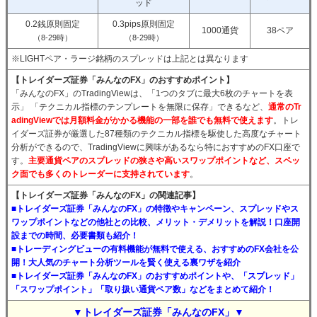
ッド
0.2銭原則固定
0.3pips原則固定
1000通貨
38ペア
（8-29時）
（8-29時）
※LIGHTペア・ラージ銘柄のスプレッドは上記とは異なります
【トレイダーズ証券「みんなのFX」のおすすめポイント】
「みんなのFX」のTradingViewは、「1つのタブに最大6枚のチャートを表
示」 「テクニカル指標のテンプレートを無限に保存」できるなど、
通常のTr
adingViewでは月額料金がかかる機能の一部を誰でも無料で使えます
。トレ
イダーズ証券が厳選した87種類のテクニカル指標を駆使した高度なチャート
分析ができるので、TradingViewに興味があるなら特におすすめのFX口座で
す。
主要通貨ペアのスプレッドの狭さや高いスワップポイントなど、スペッ
ク面でも多くのトレーダーに支持されています
。
【トレイダーズ証券「みんなのFX」の関連記事】
■トレイダーズ証券「みんなのFX」の特徴やキャンペーン、スプレッドやス
ワップポイントなどの他社との比較、メリット・デメリットを解説！口座開
設までの時間、必要書類も紹介！
■トレーディングビューの有料機能が無料で使える、おすすめのFX会社を公
開！大人気のチャート分析ツールを賢く使える裏ワザを紹介
■トレイダーズ証券「みんなのFX」のおすすめポイントや、「スプレッド」
「スワップポイント」「取り扱い通貨ペア数」などをまとめて紹介！
▼トレイダーズ証券「みんなのFX」▼