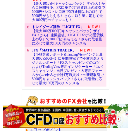
【最大101万円キャッシュバック】ザイFX！か
ら口座開設後、FX口座で5万通貨以上の取引で
5000円+シストレ口座で5万通貨以上の取引で
5000円がもらえる！ さらに取引量に応じて最
大100万円のチャンスも！
トレイダーズ証券「LIGHT FX」
ＮＥＷ！
【最大100万3000円キャッシュバック】ザイ
FX！から口座開設後、LIGHT FXで5万通貨以
上の取引で3000円がもらえる！さらに取引量
に応じて最大100万円のチャンスも！
JFX「MATRIX TRADER」
ＮＥＷ！
【小林芳彦レポート＆TradingViewインジと最
大100万5000円】口座開設完了で小林芳彦オリ
ジナルレポート「FXスキャルピングのコツ」
およびTradingView専用インジケーター「コバ
スキャインジ」当日プレゼント＆専用フォー
ムからの申込と合計1万通貨以上の新規取引で
5000円キャッシュバック！さらに取引量に応
じて最大100万円のチャンスも！
注目のFXキャンペーン
スプレッド（取引コスト）
スワップポイント