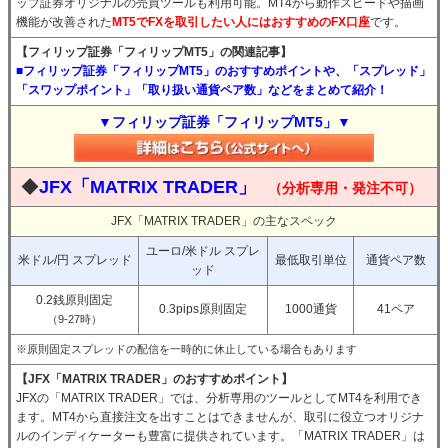
ップ証券オリジナルの売買ツールも利用可能。MT4から動作スピードや描画
機能が改善された
MT5でFXを取引したい人にはおすすめのFX口座
です。
【フィリップ証券「フィリップMT5」の関連記事】
■フィリップ証券「フィリップMT5」のおすすめポイントや、「スプレッド」
「スワップポイント」「取り扱い通貨ペア数」などをまとめて紹介！
▼フィリップ証券「フィリップMT5」▼
◆
JFX「MATRIX TRADER」
（分析専用・発注不可）
JFX「MATRIX TRADER」の主なスペック
ユーロ/米ドル スプレ
米ドル/円 スプレッド
最低取引単位
通貨ペア数
ッド
0.2銭原則固定
0.3pips原則固定
1000通貨
41ペア
（9-27時）
※原則固定スプレッドの配信を一時的に休止している場合もあります
【JFX「MATRIX TRADER」のおすすめポイント】
JFXの「MATRIX TRADER」では、分析専用のツールとしてMT4を利用でき
ます。MT4から直接注文を出すことはできませんが、取引に役立つオリジナ
ルのインディケーターも豊富に提供されています。「MATRIX TRADER」は