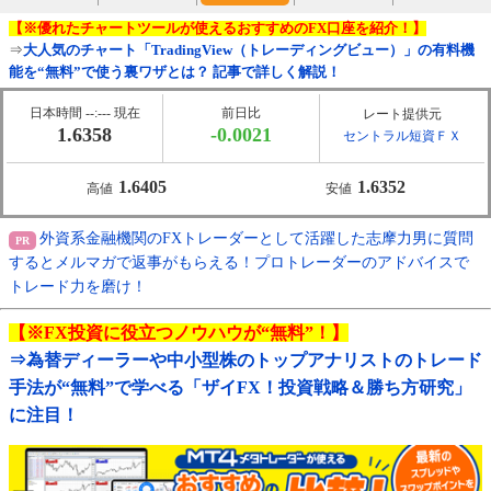
【※優れたチャートツールが使えるおすすめのFX口座を紹介！】
⇒
大人気のチャート「TradingView（トレーディングビュー）」の有料機
能を“無料”で使う裏ワザとは？ 記事で詳しく解説！
日本時間 --:--- 現在
前日比
レート提供元
1.6358
-0.0021
セントラル短資ＦＸ
1.6405
1.6352
高値
安値
外資系金融機関のFXトレーダーとして活躍した志摩力男に質問
するとメルマガで返事がもらえる！プロトレーダーのアドバイスで
トレード力を磨け！
【※FX投資に役立つノウハウが“無料”！】
⇒為替ディーラーや中小型株のトップアナリストのトレード
手法が“無料”で学べる「ザイFX！投資戦略＆勝ち方研究」
に注目！