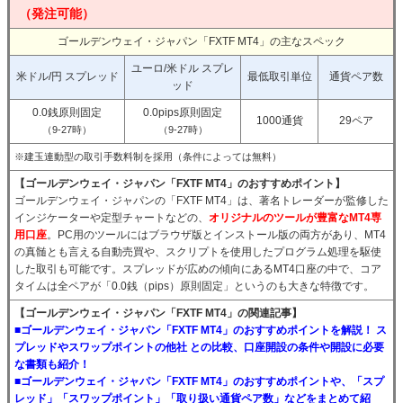
（発注可能）
ゴールデンウェイ・ジャパン「FXTF MT4」の主なスペック
ユーロ/米ドル スプレ
米ドル/円 スプレッド
最低取引単位
通貨ペア数
ッド
0.0銭原則固定
0.0pips原則固定
1000通貨
29ペア
（9-27時）
（9-27時）
※建玉連動型の取引手数料制を採用（条件によっては無料）
【ゴールデンウェイ・ジャパン「FXTF MT4」のおすすめポイント】
ゴールデンウェイ・ジャパンの「FXTF MT4」は、著名トレーダーが監修した
インジケーターや定型チャートなどの、
オリジナルのツールが豊富なMT4専
用口座
。PC用のツールにはブラウザ版とインストール版の両方があり、MT4
の真髄とも言える自動売買や、スクリプトを使用したプログラム処理を駆使
した取引も可能です。スプレッドが広めの傾向にあるMT4口座の中で、コア
タイムは全ペアが「0.0銭（pips）原則固定」というのも大きな特徴です。
【ゴールデンウェイ・ジャパン「FXTF MT4」の関連記事】
■ゴールデンウェイ・ジャパン「FXTF MT4」のおすすめポイントを解説！ ス
プレッドやスワップポイントの他社 との比較、口座開設の条件や開設に必要
な書類も紹介！
■ゴールデンウェイ・ジャパン「FXTF MT4」のおすすめポイントや、「スプ
レッド」「スワップポイント」「取り扱い通貨ペア数」などをまとめて紹