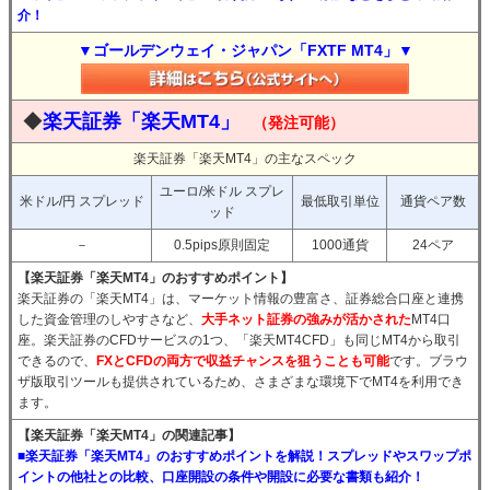
介！
▼ゴールデンウェイ・ジャパン「FXTF MT4」▼
◆
楽天証券「楽天MT4」
（発注可能）
楽天証券「楽天MT4」の主なスペック
ユーロ/米ドル スプレ
米ドル/円 スプレッド
最低取引単位
通貨ペア数
ッド
－
0.5pips原則固定
1000通貨
24ペア
【楽天証券「楽天MT4」のおすすめポイント】
楽天証券の「楽天MT4」は、マーケット情報の豊富さ、証券総合口座と連携
した資金管理のしやすさなど、
大手ネット証券の強みが活かされた
MT4口
座。楽天証券のCFDサービスの1つ、「楽天MT4CFD」も同じMT4から取引
できるので、
FXとCFDの両方で収益チャンスを狙うことも可能
です。ブラウ
ザ版取引ツールも提供されているため、さまざまな環境下でMT4を利用でき
ます。
【楽天証券「楽天MT4」の関連記事】
■楽天証券「楽天MT4」のおすすめポイントを解説！スプレッドやスワップポ
イントの他社との比較、口座開設の条件や開設に必要な書類も紹介！