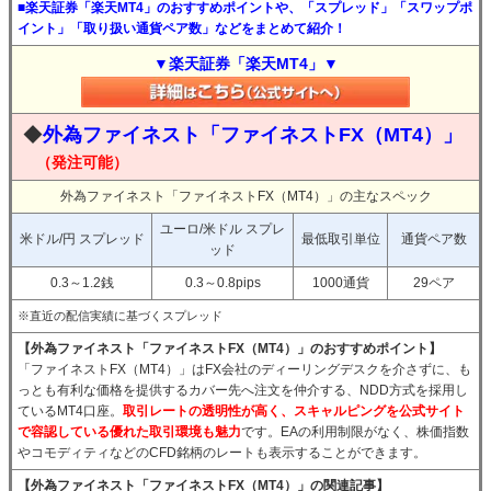
■楽天証券「楽天MT4」のおすすめポイントや、「スプレッド」「スワップポ
イント」「取り扱い通貨ペア数」などをまとめて紹介！
▼楽天証券「楽天MT4」▼
◆
外為ファイネスト「ファイネストFX（MT4）」
（発注可能）
外為ファイネスト「ファイネストFX（MT4）」の主なスペック
ユーロ/米ドル スプレ
米ドル/円 スプレッド
最低取引単位
通貨ペア数
ッド
0.3～1.2銭
0.3～0.8pips
1000通貨
29ペア
※直近の配信実績に基づくスプレッド
【外為ファイネスト「ファイネストFX（MT4）」のおすすめポイント】
「ファイネストFX（MT4）」はFX会社のディーリングデスクを介さずに、も
っとも有利な価格を提供するカバー先へ注文を仲介する、NDD方式を採用し
ているMT4口座。
取引レートの透明性が高く、スキャルピングを公式サイト
で容認している優れた取引環境も魅力
です。EAの利用制限がなく、株価指数
やコモディティなどのCFD銘柄のレートも表示することができます。
【外為ファイネスト「ファイネストFX（MT4）」の関連記事】