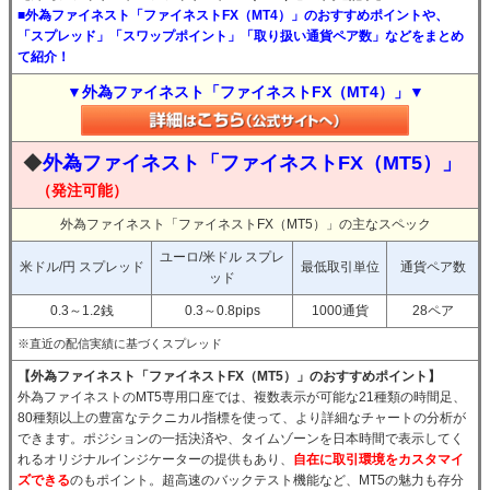
■外為ファイネスト「ファイネストFX（MT4）」のおすすめポイントや、
「スプレッド」「スワップポイント」「取り扱い通貨ペア数」などをまとめ
て紹介！
▼外為ファイネスト「ファイネストFX（MT4）」▼
◆
外為ファイネスト「ファイネストFX（MT5）」
（発注可能）
外為ファイネスト「ファイネストFX（MT5）」の主なスペック
ユーロ/米ドル スプレ
米ドル/円 スプレッド
最低取引単位
通貨ペア数
ッド
0.3～1.2銭
0.3～0.8pips
1000通貨
28ペア
※直近の配信実績に基づくスプレッド
【外為ファイネスト「ファイネストFX（MT5）」のおすすめポイント】
外為ファイネストのMT5専用口座では、複数表示が可能な21種類の時間足、
80種類以上の豊富なテクニカル指標を使って、より詳細なチャートの分析が
できます。ポジションの一括決済や、タイムゾーンを日本時間で表示してく
れるオリジナルインジケーターの提供もあり、
自在に取引環境をカスタマイ
ズできる
のもポイント。超高速のバックテスト機能など、MT5の魅力も存分