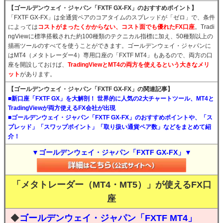
【ゴールデンウェイ・ジャパン「FXTF GX-FX」のおすすめポイント】
「FXTF GX-FX」は全通貨ペアのコアタイムのスプレッドが「ゼロ」で、条件
によっては
コストがまったくかからない、コスト面でも優れたFX口座
。Tradi
ngViewに標準搭載された約100種類のテクニカル指標に加え、50種類以上の
描画ツールのすべてを使うことができます。ゴールデンウェイ・ジャパンに
はMT4（メタトレーダー4）専用口座の「FXTF MT4」もあるので、両方の口
座を開設しておけば、
TradingViewとMT4の両方を使えるという大きなメリ
ット
があります。
【ゴールデンウェイ・ジャパン「FXTF GX-FX」の関連記事】
■新口座「FXTF GX」を大解剖！ 世界的に人気の2大チャートツール、MT4と
TradingViewが両方使えるFX会社が出現
■ゴールデンウェイ・ジャパン「FXTF GX-FX」のおすすめポイントや、「ス
プレッド」「スワップポイント」「取り扱い通貨ペア数」などをまとめて紹
介！
▼ゴールデンウェイ・ジャパン「FXTF GX-FX」▼
「メタトレーダー（MT4・MT5）」が使えるFX口
座
◆
ゴールデンウェイ・ジャパン「FXTF MT4」