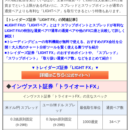
スの独占配信を受けているほか、主要10通貨ペアで1回の注文数量に20万通
貨までという上限がある代わりに、スプレッドとスワップポイントが通常の
通貨ペアよりも有利な「LIGHTペア」を取引できるという特徴もあります。
【トレイダーズ証券「LIGHT FX」の関連記事】
■LIGHT FXの「LIGHTペア」とは？ スワップポイントとスプレッドが有利な
LIGHT FXの特別な通貨ペア!?通常の通貨ペアや他のFX口座と比較して詳しく
解説！
■トレーディングビューの有料機能が無料で使える、おすすめのFX会社を公
開！大人気のチャート分析ツールを賢く使える裏ワザを紹介
■トレイダーズ証券「LIGHT FX」のおすすめポイントや、「スプレッド」
「スワップポイント」「取り扱い通貨ペア数」などをまとめて紹介！
▼トレイダーズ証券「LIGHT FX」▼
◆
インヴァスト証券「トライオートFX」
インヴァスト証券「トライオートFX」の主なスペック
ユーロ/米ドル スプレ
米ドル/円 スプレッド
最低取引単位
通貨ペア数
ッド
0.2銭原則固定
0.3pips原則固定
1000通貨
34ペア
(9-29時)
(9-29時)