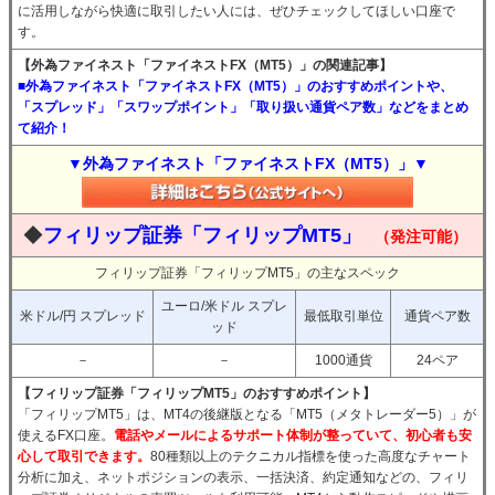
に活用しながら快適に取引したい人には、ぜひチェックしてほしい口座で
す。
【外為ファイネスト「ファイネストFX（MT5）」の関連記事】
■外為ファイネスト「ファイネストFX（MT5）」のおすすめポイントや、
「スプレッド」「スワップポイント」「取り扱い通貨ペア数」などをまとめ
て紹介！
▼外為ファイネスト「ファイネストFX（MT5）」▼
◆
フィリップ証券「フィリップMT5」
（発注可能）
フィリップ証券「フィリップMT5」の主なスペック
ユーロ/米ドル スプレ
米ドル/円 スプレッド
最低取引単位
通貨ペア数
ッド
－
－
1000通貨
24ペア
【フィリップ証券「フィリップMT5」のおすすめポイント】
「フィリップMT5」は、MT4の後継版となる「MT5（メタトレーダー5）」が
使えるFX口座。
電話やメールによるサポート体制が整っていて、初心者も安
心して取引できます。
80種類以上のテクニカル指標を使った高度なチャート
分析に加え、ネットポジションの表示、一括決済、約定通知などの、フィリ