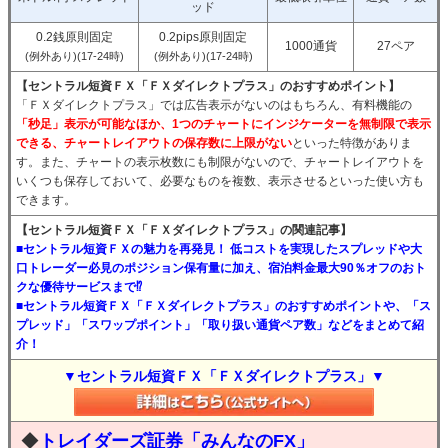
ッド
0.2銭原則固定
0.2pips原則固定
1000通貨
27ペア
(例外あり)(17-24時)
(例外あり)(17-24時)
【セントラル短資ＦＸ「ＦＸダイレクトプラス」のおすすめポイント】
「ＦＸダイレクトプラス」では広告表示がないのはもちろん、有料機能の
「秒足」表示が可能なほか、1つのチャートにインジケーターを無制限で表示
できる、チャートレイアウトの保存数に上限がない
といった特徴がありま
す。また、チャートの表示枚数にも制限がないので、チャートレイアウトを
いくつも保存しておいて、必要なものを複数、表示させるといった使い方も
できます。
【セントラル短資ＦＸ「ＦＸダイレクトプラス」の関連記事】
■セントラル短資ＦＸの魅力を再発見！ 低コストを実現したスプレッドや大
口トレーダー必見のポジション保有量に加え、宿泊料金最大90％オフのおト
クな優待サービスまで⁉
■セントラル短資ＦＸ「ＦＸダイレクトプラス」のおすすめポイントや、「ス
プレッド」「スワップポイント」「取り扱い通貨ペア数」などをまとめて紹
介！
▼セントラル短資ＦＸ「ＦＸダイレクトプラス」▼
◆
トレイダーズ証券「みんなのFX」