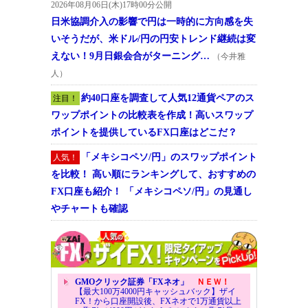
2026年08月06日(木)17時00分公開
日米協調介入の影響で円は一時的に方向感を失
いそうだが、米ドル/円の円安トレンド継続は変
えない！9月日銀会合がターニング…
（今井雅
人）
約40口座を調査して人気12通貨ペアのス
注目！
ワップポイントの比較表を作成！高いスワップ
ポイントを提供しているFX口座はどこだ？
「メキシコペソ/円」のスワップポイント
人気！
を比較！ 高い順にランキングして、おすすめの
FX口座も紹介！ 「メキシコペソ/円」の見通し
やチャートも確認
GMOクリック証券「FXネオ」
ＮＥＷ！
【最大100万4000円キャッシュバック】ザイ
FX！から口座開設後、FXネオで1万通貨以上