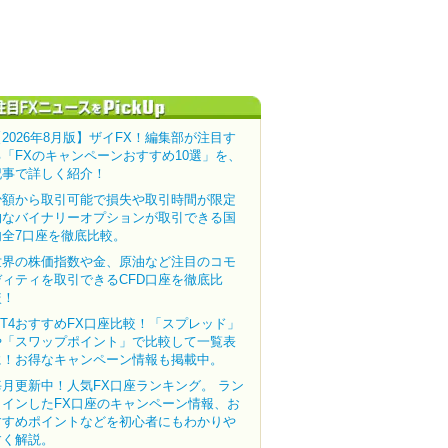
【2026年8月版】ザイFX！編集部が注目す
る「FXのキャンペーンおすすめ10選」を、
記事で詳しく紹介！
少額から取引可能で損失や取引時間が限定
的なバイナリーオプションが取引できる国
内全7口座を徹底比較。
世界の株価指数や金、原油など注目のコモ
ディティを取引できるCFD口座を徹底比
較！
MT4おすすめFX口座比較！「スプレッド」
や「スワップポイント」で比較して一覧表
に！お得なキャンペーン情報も掲載中。
毎月更新中！人気FX口座ランキング。 ラン
クインしたFX口座のキャンペーン情報、お
すすめポイントなどを初心者にもわかりや
すく解説。