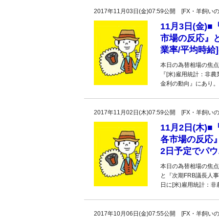
2017年11月03日(金)07:59公開 [FX・
11月3日(金)
市場の反応』と
業率/平均時給
本日の為替相場の焦点
『[米)雇用統計：非
金利の動向』にあり。
2017年11月02日(木)07:59公開 [FX・
11月2日(木)
各市場の反応』
2日予定でパウ
本日の為替相場の焦点
と『次期FRB議長人
日に[米)雇用統計：非
2017年10月06日(金)07:55公開 [FX・