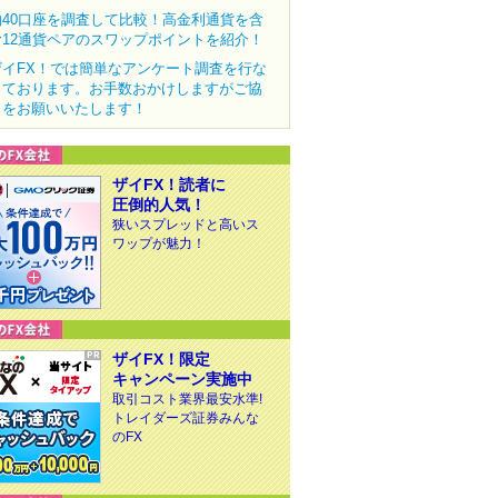
約40口座を調査して比較！高金利通貨を含
む12通貨ペアのスワップポイントを紹介！
ザイFX！では簡単なアンケート調査を行な
っております。お手数おかけしますがご協
力をお願いいたします！
ザイFX！読者に
圧倒的人気！
狭いスプレッドと高いス
ワップが魅力！
ザイFX！限定
キャンペーン実施中
取引コスト業界最安水準!
トレイダーズ証券みんな
のFX