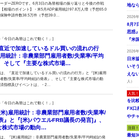
ーダーZEROです。6月3日の為替相場の振り返りと今後の作戦
地な
相場のポイント】・米5月ADP雇用統計97.8万人増（予想65.0
険申請件数38.5万件（予想39.0…
2026
8月7
思惑
羊飼いの「今日の為替はこれで動く！」]
『米
■『直近で加速しているドル買いの流れの行
2026
雇用統計：非農業部門雇用者数/失業率/平均
日米
』、そして『主要な株式市場…
いそ
は、『直近で加速しているドル買いの流れの行方』と『[米)雇用
えな
者数/失業率/平均時給]の発表』、そして『主要な株式市場の動
人）
済指標及びイベントは、・2…
人気！
を比
羊飼いの「今日の為替はこれで動く！」]
FX口
『[米)雇用統計：非農業部門雇用者数/失業率/
やチ
表』と『[米)パウエルFRB議長の発言]』、
な株式市場の動向…
注目！
最短
は、『[米)雇用統計：非農業部門雇用者数/失業率/平均時給]の発