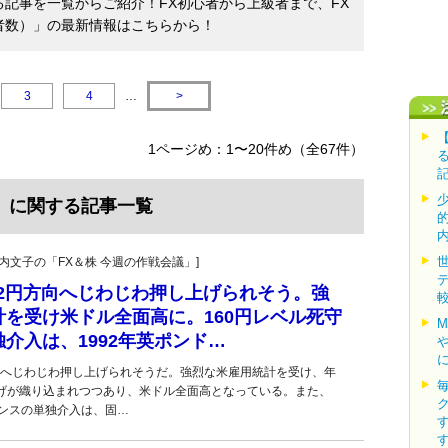
る記事を一覧からご紹介！FX初心者から上級者まで、FX
者数）」の最新情報はこちらから！
3
4
…
>
1ページめ：1〜20件め（全67件）
」に関する記事一覧
・叶内文子の「FX＆株 今週の作戦会議」]
62円方向へじわじわ押し上げられそう。強
を受け米ドル全面高に。160円レベル死守
介入は、1992年英ポンド…
方向へじわじわ押し上げられそうだ。強烈な米雇用統計を受け、年
げが織り込まれつつあり、米ドル全面高となっている。また、
タンスの単独介入は、固…