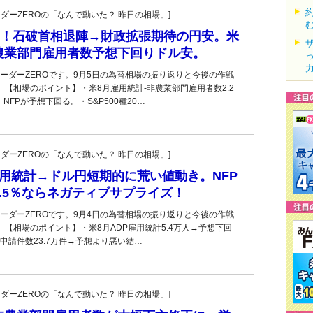
トレーダーZEROの「なんで動いた？ 昨日の相場」]
台！石破首相退陣→財政拡張期待の円安。米
農業部門雇用者数予想下回りドル安。
ーダーZEROです。9月5日の為替相場の振り返りと今後の作戦
。【相場のポイント】・米8月雇用統計-非農業部門雇用者数2.2
NFPが予想下回る。・S&P500種20…
トレーダーZEROの「なんで動いた？ 昨日の相場」]
米雇用統計→ドル円短期的に荒い値動き。NFP
.5％ならネガティブサプライズ！
ーダーZEROです。9月4日の為替相場の振り返りと今後の作戦
。【相場のポイント】・米8月ADP雇用統計5.4万人→予想下回
申請件数23.7万件→予想より悪い結…
トレーダーZEROの「なんで動いた？ 昨日の相場」]