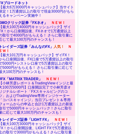
FXブロードネット
【最大6万3000円キャッシュバック】当サイト
限定！1万通貨以上の取引で現金3000円がもら
えるキャンペーン実施中！
GMOクリック証券「FXネオ」
ＮＥＷ！
【最大100万4000円キャッシュバック】ザイ
FX！から口座開設後、FXネオで1万通貨以上
の取引で4000円がもらえる！ さらに取引量に
応じて最大100万円のチャンスも！
トレイダーズ証券「みんなのFX」
人気！
Ｎ
ＥＷ！
【最大101万円キャッシュバック】ザイFX！
から口座開設後、FX口座で5万通貨以上の取引
で5000円+シストレ口座で5万通貨以上の取引
で5000円がもらえる！ さらに取引量に応じて
最大100万円のチャンスも！
JFX「MATRIX TRADER」
ＮＥＷ！
【小林芳彦レポート＆TradingViewインジと最
大100万5000円】口座開設完了で小林芳彦オ
リジナルレポート「FXスキャルピングのコ
ツ」およびTradingView専用インジケーター
「コバスキャインジ」当日プレゼント＆専用
フォームからの申込と合計1万通貨以上の新規
取引で5000円キャッシュバック！さらに取引
量に応じて最大100万円のチャンスも！
トレイダーズ証券「LIGHT FX」
ＮＥＷ！
【最大100万3000円キャッシュバック】ザイ
FX！から口座開設後、LIGHT FXで5万通貨以
上の取引で3000円がもらえる！さらに取引量