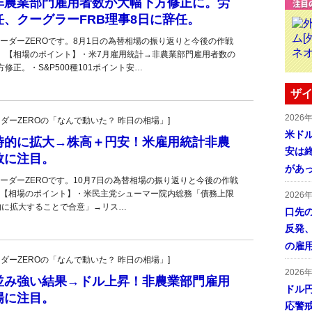
非農業部門雇用者数が大幅下方修正に。労
、クーグラーFRB理事8日に辞任。
ーダーZEROです。8月1日の為替相場の振り返りと今後の作戦
。【相場のポイント】・米7月雇用統計→非農業部門雇用者数の
修正。・S&P500種101ポイント安…
ザイ
2026
トレーダーZEROの「なんで動いた？ 昨日の相場」]
米ドル
時的に拡大→株高＋円安！米雇用統計非農
安は終
数に注目。
があ
ーダーZEROです。10月7日の為替相場の振り返りと今後の作戦
【相場のポイント】・米民主党シューマー院内総務「債務上限
2026
的に拡大することで合意」→リス…
口先
反発
の雇
トレーダーZEROの「なんで動いた？ 昨日の相場」]
2026
並み強い結果→ドル上昇！非農業部門雇用
ドル
場に注目。
応警