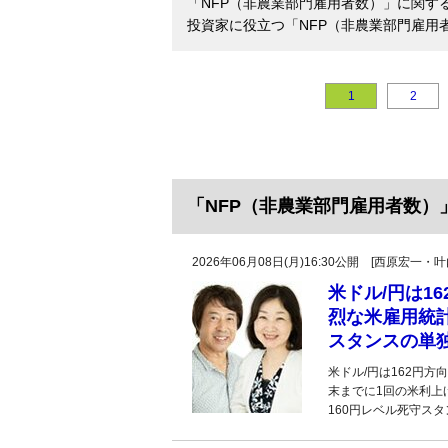
「NFP（非農業部門雇用者数）」に関す
投資家に役立つ「NFP（非農業部門雇用
1
2
「NFP（非農業部門雇用者数）
2026年06月08日(月)16:30公開 [西原宏一
米ドル/円は1
烈な米雇用統計
スタンスの単独
米ドル/円は162円
末までに1回の米利上
160円レベル死守ス