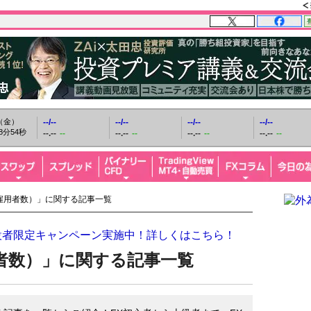
日（金）
--/--
--/--
--/--
--/--
8分55秒
--.--
--
--.--
--
--.--
--
--.--
--
門雇用者数）」に関する記事一覧
設者限定キャンペーン実施中！詳しくはこちら！
用者数）」に関する記事一覧