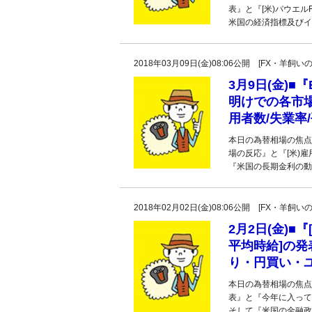
表』と『[米)パウエ
米国の経済指標及びイベ
2018年03月09日(金)08:06公開 [FX・
3月9日(金)
明けでの各市場
用者数/失業率
本日の為替相場の焦点
場の反応』と『[米)
『米国の長期金利の動
2018年02月02日(金)08:06公開 [FX・
2月2日(金)■
平均時給]の
り・円買い・
本日の為替相場の焦点
表』と『今年に入って
そして『米国の金融政