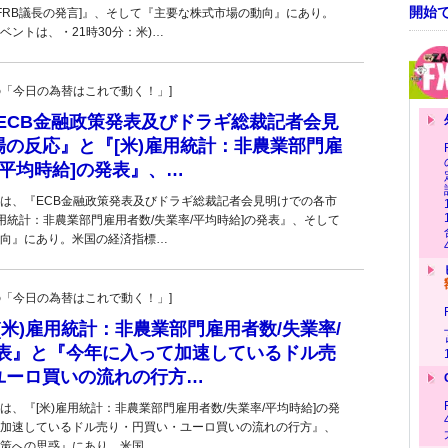
開始
ルFRB議長の発言]』、そして『主要な株式市場の動向』にあり。
ントは、・21時30分：米)…
羊飼いの「今日の為替はこれで動く！」]
■『ECB金融政策発表及びドラギ総裁記者会見
の反応』と『[米)雇用統計：非農業部門雇
/平均時給]の発表』、…
は、『ECB金融政策発表及びドラギ総裁記者会見明けでの各市
雇用統計：非農業部門雇用者数/失業率/平均時給]の発表』、そして
向』にあり。米国の経済指標…
羊飼いの「今日の為替はこれで動く！」]
『[米)雇用統計：非農業部門雇用者数/失業率/
発表』と『今年に入って加速しているドル売
ユーロ買いの流れの行方…
は、『[米)雇用統計：非農業部門雇用者数/失業率/平均時給]の発
加速しているドル売り・円買い・ユーロ買いの流れの行方』、
策への思惑』にあり。米国…