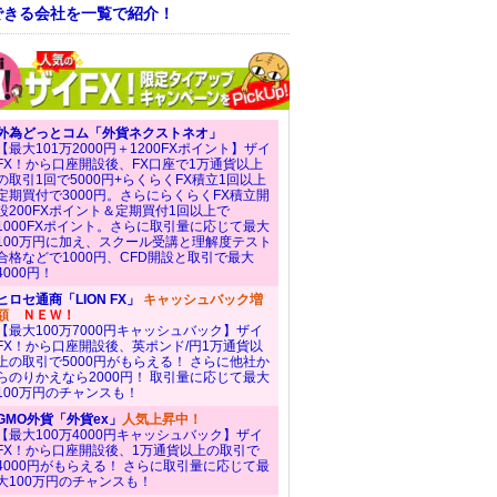
できる会社を一覧で紹介！
外為どっとコム「外貨ネクストネオ」
【最大101万2000円＋1200FXポイント】ザイ
FX！から口座開設後、FX口座で1万通貨以上
の取引1回で5000円+らくらくFX積立1回以上
定期買付で3000円。さらにらくらくFX積立開
設200FXポイント＆定期買付1回以上で
1000FXポイント。さらに取引量に応じて最大
100万円に加え、スクール受講と理解度テスト
合格などで1000円、CFD開設と取引で最大
4000円！
ヒロセ通商「LION FX」
キャッシュバック増
額
ＮＥＷ！
【最大100万7000円キャッシュバック】ザイ
FX！から口座開設後、英ポンド/円1万通貨以
上の取引で5000円がもらえる！ さらに他社か
らのりかえなら2000円！ 取引量に応じて最大
100万円のチャンスも！
GMO外貨「外貨ex」
人気上昇中！
【最大100万4000円キャッシュバック】ザイ
FX！から口座開設後、1万通貨以上の取引で
4000円がもらえる！ さらに取引量に応じて最
大100万円のチャンスも！