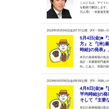
こんにちは。デイトレ
を動画で解説します。【
万人増）・米新規失業保
2018年05月04日(金)07:57公開 [FX・
5月4日(金)
方』と『[米)
時給]の発表
本日の為替相場の焦点
統計：非農業部門雇用
向』にあり。米国の経
2018年04月06日(金)08:06公開 [FX・
4月6日(金)■
平均時給]の発
そして『主要
本日の為替相場の焦点