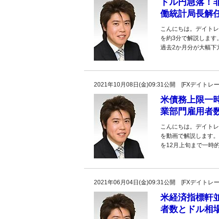
ドル円急落！
働統計局長解任
こんにちは。デイトレ
を約3分で解説します
過去2か月分が大幅下方
2021年10月08日(金)09:31公開 [FXデイ
米債務上限一
業部門雇用者
こんにちは。デイトレ
を動画で解説します。
を12月上旬まで一時
2021年06月04日(金)09:31公開 [FXデイ
米経済指標軒
者数とドル相