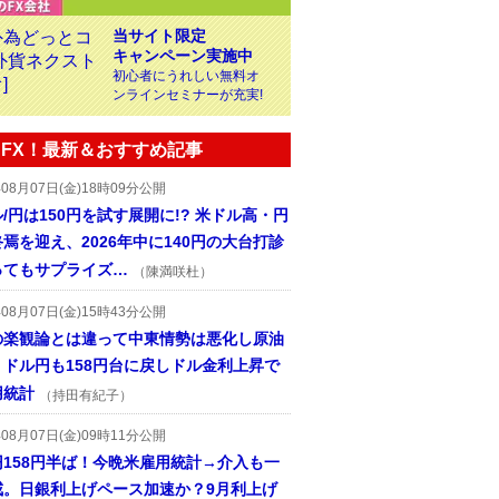
当サイト限定
キャンペーン実施中
初心者にうれしい無料オ
ンラインセミナーが充実!
FX！最新＆おすすめ記事
年08月07日(金)18時09分公開
/円は150円を試す展開に!? 米ドル高・円
焉を迎え、2026年中に140円の大台打診
ってもサプライズ…
（陳満咲杜）
年08月07日(金)15時43分公開
の楽観論とは違って中東情勢は悪化し原油
、ドル円も158円台に戻しドル金利上昇で
用統計
（持田有紀子）
年08月07日(金)09時11分公開
円158円半ば！今晩米雇用統計→介入も一
戒。日銀利上げペース加速か？9月利上げ