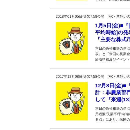
2018年01月05日(金)07:58公開 [FX・
1月5日(金)■
平均時給]の
『主要な株式
本日の為替相場の焦点
表』と『米国の長期金
経済指標及びイベントは
2017年12月08日(金)07:58公開 [FX・
12月8日(金
計：非農業部門
して『来週(13
本日の為替相場の焦点
用者数/失業率/平均時
る点』にあり。米国の