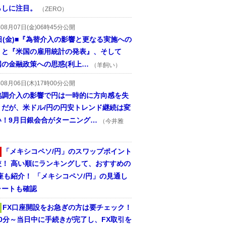
らしに注目。
（ZERO）
年08月07日(金)06時45分公開
日(金)■『為替介入の影響と更なる実施への
』と『米国の雇用統計の発表』、そして
国の金融政策への思惑(利上…
（羊飼い）
年08月06日(木)17時00分公開
協調介入の影響で円は一時的に方向感を失
うだが、米ドル/円の円安トレンド継続は変
い！9月日銀会合がターニング…
（今井雅
「メキシコペソ/円」のスワップポイント
較！ 高い順にランキングして、おすすめの
座も紹介！ 「メキシコペソ/円」の見通し
ャートも確認
FX口座開設をお急ぎの方は要チェック！
30分～当日中に手続きが完了し、FX取引を