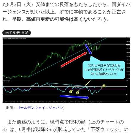
た8月2日（火）安値までの反落をもたらしたから、同ダイバ
ージェンスが効いた以上、すでに本物であることが証左さ
れ、
早期、高値再更新の可能性は高くない
だろう。
米ドル/円 日足
（出所：
ゴールデンウェイ・ジャパン
）
また前述のように、現時点でRSIの頭（上のチャートの
3）は、6月半ば以降RSIが形成していた「下落ウェッジ」の