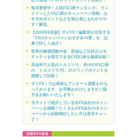
毎月更新中！人気FX口座ランキング。 ラン
クインしたFX口座のキャンペーン情報、お
すすめポイントなどを初心者にもわかりや
すく解説。
【2026年8月版】ザイFX！編集部が注目する
「FXのキャンペーンおすすめ10選」を、記
事で詳しく紹介！
世界の株価指数や金、原油など注目のコモ
ディティを取引できるCFD口座を徹底比較！
高金利で人気のトルコリラ。 約30のFX口座
の「トルコリラ/円」のスワップポイントを
調査して比較！
ザイFX！では簡単なアンケート調査を行な
っております。お手数おかけしますがご協
力をお願いいたします！
当サイトで紹介している全FX会社のキャン
ペーンを掲載！たくさんのFX会社のキャン
ペーンから比較検討したい方は是非チェッ
ク！