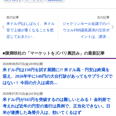
前の記事
次の記事
米ドル/円はしばらく、米ドル
ジャクソンホール会議でのパ
安で上値が重くなることを想
ウエルFRB議長講演の注目ポ
定しておきたい…
イントは、講演…
■陳満咲杜の「マーケットをズバリ裏読み」の最新記事
2026年08月07日(金)18:09公開
米ドル/円は150円を試す展開に!? 米ドル高・円安は終焉を
迎え、2026年中に140円の大台打診があってもサプライズで
はない！ 今回の介入は成功…
2026年07月31日(金)14:50公開
米ドル/円が165円を突破するのは難しいとみる！ 金利差で
考えれば近年の円安の進行は異例で、正当化できない。日
米が連携した為替介入は、効いてくるはず