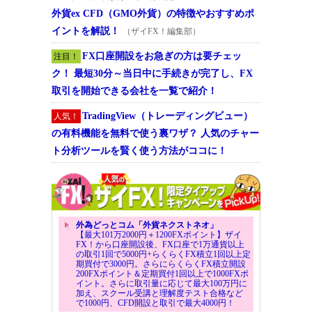
外貨ex CFD（GMO外貨）の特徴やおすすめポ
イントを解説！
（ザイFX！編集部）
FX口座開設をお急ぎの方は要チェッ
注目！
ク！ 最短30分～当日中に手続きが完了し、FX
取引を開始できる会社を一覧で紹介！
TradingView（トレーディングビュー）
人気！
の有料機能を無料で使う裏ワザ？ 人気のチャー
ト分析ツールを賢く使う方法がココに！
外為どっとコム「外貨ネクストネオ」
【最大101万2000円＋1200FXポイント】ザイ
FX！から口座開設後、FX口座で1万通貨以上
の取引1回で5000円+らくらくFX積立1回以上定
期買付で3000円。さらにらくらくFX積立開設
200FXポイント＆定期買付1回以上で1000FXポ
イント。さらに取引量に応じて最大100万円に
加え、スクール受講と理解度テスト合格など
で1000円、CFD開設と取引で最大4000円！