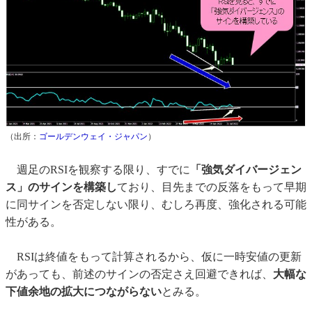
（出所：
ゴールデンウェイ・ジャパン
）
週足のRSIを観察する限り、すでに
「強気ダイバージェン
ス」のサインを構築し
ており、目先までの反落をもって早期
に同サインを否定しない限り、むしろ再度、強化される可能
性がある。
RSIは終値をもって計算されるから、仮に一時安値の更新
があっても、前述のサインの否定さえ回避できれば、
大幅な
下値余地の拡大につながらない
とみる。