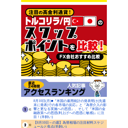
8月10日(月)■『米国の雇用統計の発表明け(先週
末に発表)での各市場の反応』と『為替介入の影
響と更なる実施への思惑』、そして『米国の金
融政策への思惑(利上げへの思惑に敏感)』に注
目！(羊飼い)
【8月10日～の週】為替相場の注目材料スケジ
ュールと焦点(羊飼い)