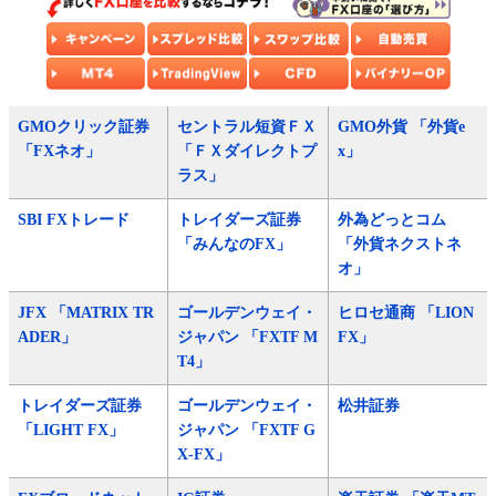
GMOクリック証券
セントラル短資ＦＸ
GMO外貨 「外貨e
「FXネオ」
「ＦＸダイレクトプ
x」
ラス」
SBI FXトレード
トレイダーズ証券
外為どっとコム
「みんなのFX」
「外貨ネクストネ
オ」
JFX 「MATRIX TR
ゴールデンウェイ・
ヒロセ通商 「LION
ADER」
ジャパン 「FXTF M
FX」
T4」
トレイダーズ証券
ゴールデンウェイ・
松井証券
「LIGHT FX」
ジャパン 「FXTF G
X-FX」