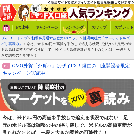
FX比較
キャンペーン
ランキング
スワップ
スプレッド
ザイFX！トップ
>
相場を見通す超強力FXコラム
>
陳満咲杜の「マーケットをズ
バリ裏読み」
> 今は、米ドル/円の高値を手放しで追える状況ではない！足元の米
ドル高は調整の中の揺り戻しで、米ドルの高値更新が見られなければ、一段と大
きな調整の可能性も！
GMO外貨「外貨ex」はザイFX！経由の口座開設者限定
キャンペーン実施中！
今は、米ドル/円の高値を手放しで追える状況ではない！
足
元の米ドル高は調整の中の揺り戻しで、米ドルの高値
更新が
見られなければ、一段と大きな調整の可能性も！