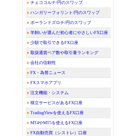
チェココルナ/円のスワップ
ハンガリーフォリント/円のスワップ
ポーランドズロチ/円のスワップ
羊飼いが選んだ初心者にやさしいFX口座
少額で取引できるFX口座
取扱通貨ペア数や取引量ランキング
会社の信頼性
FX・為替ニュース
FXスマホアプリ
注文機能・システム
積立サービスがあるFX口座
TradingViewを使えるFX口座
MT4やMT5を使えるFX口座
FX自動売買（シストレ）口座