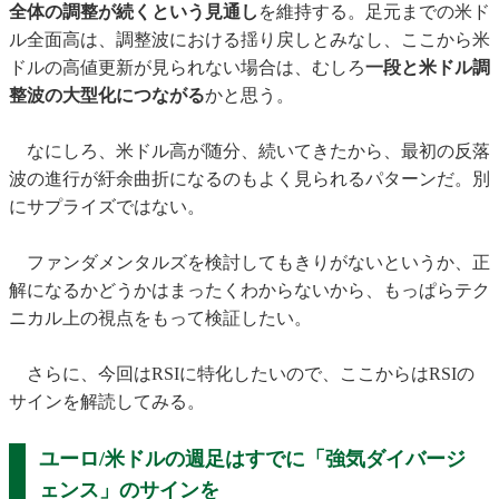
全体の調整が続くという見通し
を維持する。足元までの米ド
ル全面高は、調整波における揺り戻しとみなし、ここから米
ドルの高値更新が見られない場合は、むしろ
一段と米ドル調
整波の大型化につながる
かと思う。
なにしろ、米ドル高が随分、続いてきたから、最初の反落
波の進行が紆余曲折になるのもよく見られるパターンだ。別
にサプライズではない。
ファンダメンタルズを検討してもきりがないというか、正
解になるかどうかはまったくわからないから、もっぱらテク
ニカル上の視点をもって検証したい。
さらに、今回はRSIに特化したいので、ここからはRSIの
サインを解読してみる。
ユーロ/米ドルの週足はすでに
「強気ダイバージ
ェンス」のサインを