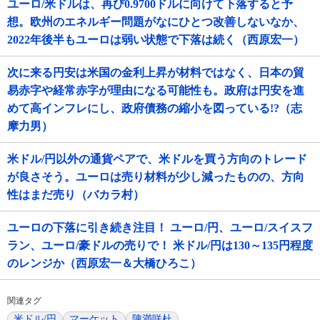
ユーロ/米ドルは、再び0.9700ドルに向けて下落すると予
想。欧州のエネルギー問題がなにひとつ改善しないなか、
2022年後半もユーロは弱い状態で下落は続く（西原宏一）
次に来る円安は米国の金利上昇が材料ではなく、日本の貿
易赤字や経常赤字が理由になる可能性も。政府は円安を進
めて高インフレにし、政府債務の縮小を図っている!?（志
摩力男）
米ドル/円以外の通貨ペアで、米ドルを買う方向のトレード
が良さそう。ユーロは売り材料が少し減ったものの、方向
性はまだ売り（バカラ村）
ユーロの下落に引き続き注目！ ユーロ/円、ユーロ/スイスフ
ラン、ユーロ/豪ドルの売りで！ 米ドル/円は130～135円程度
のレンジか（西原宏一＆大橋ひろこ）
関連タグ
米ドル/円
マーケット
陳満咲杜