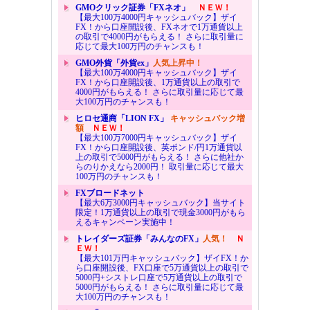
GMOクリック証券「FXネオ」
ＮＥＷ！
【最大100万4000円キャッシュバック】ザイ
FX！から口座開設後、FXネオで1万通貨以上
の取引で4000円がもらえる！ さらに取引量に
応じて最大100万円のチャンスも！
GMO外貨「外貨ex」
人気上昇中！
【最大100万4000円キャッシュバック】ザイ
FX！から口座開設後、1万通貨以上の取引で
4000円がもらえる！ さらに取引量に応じて最
大100万円のチャンスも！
ヒロセ通商「LION FX」
キャッシュバック増
額
ＮＥＷ！
【最大100万7000円キャッシュバック】ザイ
FX！から口座開設後、英ポンド/円1万通貨以
上の取引で5000円がもらえる！ さらに他社か
らのりかえなら2000円！ 取引量に応じて最大
100万円のチャンスも！
FXブロードネット
【最大6万3000円キャッシュバック】当サイト
限定！1万通貨以上の取引で現金3000円がもら
えるキャンペーン実施中！
トレイダーズ証券「みんなのFX」
人気！
Ｎ
ＥＷ！
【最大101万円キャッシュバック】ザイFX！か
ら口座開設後、FX口座で5万通貨以上の取引で
5000円+シストレ口座で5万通貨以上の取引で
5000円がもらえる！ さらに取引量に応じて最
大100万円のチャンスも！