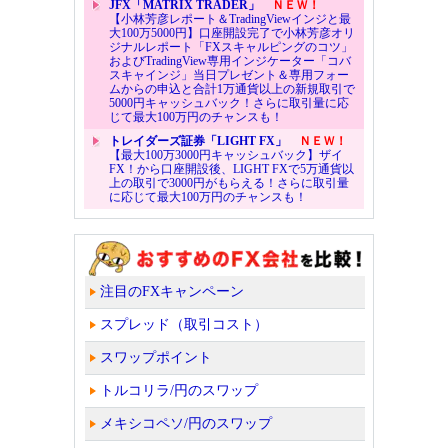
JFX「MATRIX TRADER」
ＮＥＷ！
【小林芳彦レポート＆TradingViewインジと最
大100万5000円】口座開設完了で小林芳彦オリ
ジナルレポート「FXスキャルピングのコツ」
およびTradingView専用インジケーター「コバ
スキャインジ」当日プレゼント＆専用フォー
ムからの申込と合計1万通貨以上の新規取引で
5000円キャッシュバック！さらに取引量に応
じて最大100万円のチャンスも！
トレイダーズ証券「LIGHT FX」
ＮＥＷ！
【最大100万3000円キャッシュバック】ザイ
FX！から口座開設後、LIGHT FXで5万通貨以
上の取引で3000円がもらえる！さらに取引量
に応じて最大100万円のチャンスも！
注目のFXキャンペーン
スプレッド（取引コスト）
スワップポイント
トルコリラ/円のスワップ
メキシコペソ/円のスワップ