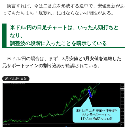
換言すれば、今は二番底を形成する途中で、安値更新があ
ってもたちまち「底割れ」にはならない可能性がある。
米ドル/円の日足チャートは、
いったん頭打ちと
なり、
調整波の段階に入ったことを暗示している
米ドル/円の場合は、まず、
3月安値と5月安値を連結した
元サポートラインの割り込み
が確認されている。
米ドル/円 日足