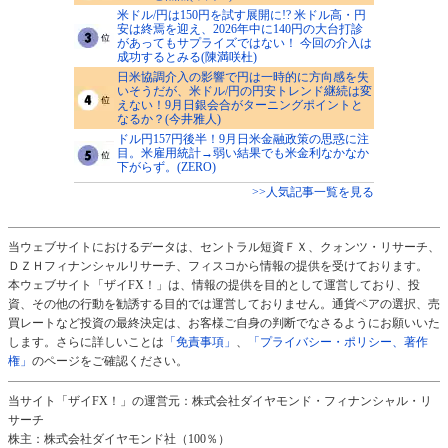
米ドル/円は150円を試す展開に!? 米ドル高・円
安は終焉を迎え、2026年中に140円の大台打診
があってもサプライズではない！ 今回の介入は
成功するとみる(陳満咲杜)
日米協調介入の影響で円は一時的に方向感を失
いそうだが、米ドル/円の円安トレンド継続は変
えない！9月日銀会合がターニングポイントと
なるか？(今井雅人)
ドル円157円後半！9月日米金融政策の思惑に注
目。米雇用統計→弱い結果でも米金利なかなか
下がらず。(ZERO)
>>人気記事一覧を見る
当ウェブサイトにおけるデータは、セントラル短資ＦＸ、クォンツ・リサーチ、
ＤＺＨフィナンシャルリサーチ、フィスコから情報の提供を受けております。
本ウェブサイト「ザイFX！」は、情報の提供を目的として運営しており、投
資、その他の行動を勧誘する目的では運営しておりません。通貨ペアの選択、売
買レートなど投資の最終決定は、お客様ご自身の判断でなさるようにお願いいた
します。さらに詳しいことは
「免責事項」
、
「プライバシー・ポリシー、著作
権」
のページをご確認ください。
当サイト「ザイFX！」の運営元：株式会社ダイヤモンド・フィナンシャル・リ
サーチ
株主：株式会社ダイヤモンド社（100％）