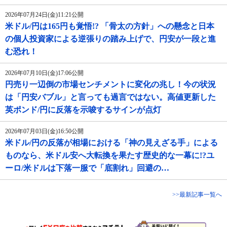
2026年07月24日(金)11:21公開
米ドル/円は165円も覚悟!? 「骨太の方針」への懸念と日本
の個人投資家による逆張りの踏み上げで、円安が一段と進
む恐れ！
2026年07月10日(金)17:06公開
円売り一辺倒の市場センチメントに変化の兆し！今の状況
は「円安バブル」と言っても過言ではない。高値更新した
英ポンド/円に反落を示唆するサインが点灯
2026年07月03日(金)16:50公開
米ドル/円の反落が相場における「神の見えざる手」による
ものなら、米ドル安へ大転換を果たす歴史的な一幕に!?ユ
ーロ/米ドルは下落一服で「底割れ」回避の…
>>最新記事一覧へ