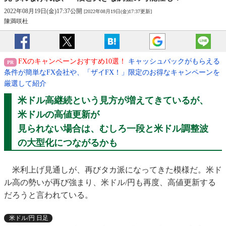
2022年08月19日(金)17:37公開
[2022年08月19日(金)17:37更新]
陳満咲杜
FXのキャンペーンおすすめ10選！
キャッシュバックがもらえる
条件が簡単なFX会社や、「ザイFX！」限定のお得なキャンペーンを
厳選して紹介
米ドル高継続という見方が増えてきているが、
米ドルの高値更新が
見られない場合は、むしろ
一段と米ドル調整波
の大型化につながるかも
米利上げ見通しが、再びタカ派になってきた模様だ。米ド
ル高の勢いが再び強まり、米ドル/円も再度、高値更新する
だろうと言われている。
米ドル/円 日足