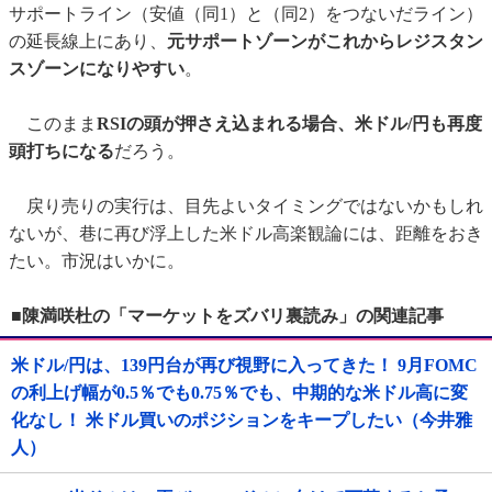
サポートライン（安値（同1）と（同2）をつないだライン）
の延長線上にあり、
元サポートゾーンがこれからレジスタン
スゾーンになりやすい
。
このまま
RSIの頭が押さえ込まれる場合、米ドル/円も再度
頭打ちになる
だろう。
戻り売りの実行は、目先よいタイミングではないかもしれ
ないが、巷に再び浮上した米ドル高楽観論には、距離をおき
たい。市況はいかに。
■陳満咲杜の「マーケットをズバリ裏読み」の関連記事
米ドル/円は、139円台が再び視野に入ってきた！ 9月FOMC
の利上げ幅が0.5％でも0.75％でも、中期的な米ドル高に変
化なし！ 米ドル買いのポジションをキープしたい（今井雅
人）