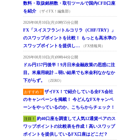
数料・取扱銘柄数・取引ツールで国内CFD口座
を紹介
（ザイFX！編集部）
2026年08月10日(月)10時55分公開
FX「スイスフラン/トルコリラ（CHF/TRY）」
のスワップポイントを比較！ もっとも高水準の
スワップポイントを提供し…
（FX情報局）
2026年08月10日(月)09時44分公開
ドル円157円後半！9月日米金融政策の思惑に注
目。米雇用統計→弱い結果でも米金利なかなか
下がらず。
（ZERO）
ザイFX！で紹介している全FX会社
おすすめ！
のキャンペーンを掲載！ 今どんなFXキャンペ
ーンをやっているのか、こちらからチェック！
約40口座を調査して人気12通貨ペアのス
注目！
ワップポイントの比較表を作成！高いスワップ
ポイントを提供しているFX口座はどこだ？