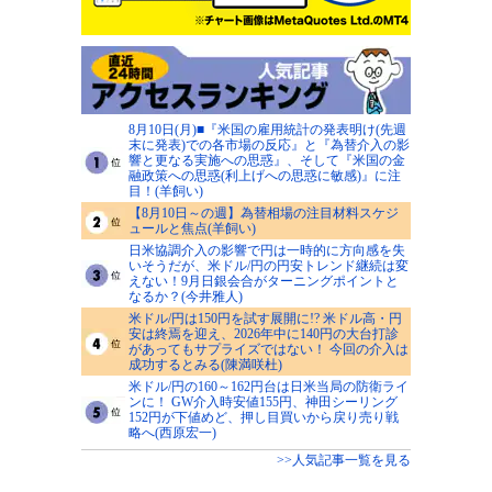
8月10日(月)■『米国の雇用統計の発表明け(先週
末に発表)での各市場の反応』と『為替介入の影
響と更なる実施への思惑』、そして『米国の金
融政策への思惑(利上げへの思惑に敏感)』に注
目！(羊飼い)
【8月10日～の週】為替相場の注目材料スケジ
ュールと焦点(羊飼い)
日米協調介入の影響で円は一時的に方向感を失
いそうだが、米ドル/円の円安トレンド継続は変
えない！9月日銀会合がターニングポイントと
なるか？(今井雅人)
米ドル/円は150円を試す展開に!? 米ドル高・円
安は終焉を迎え、2026年中に140円の大台打診
があってもサプライズではない！ 今回の介入は
成功するとみる(陳満咲杜)
米ドル/円の160～162円台は日米当局の防衛ライ
ンに！ GW介入時安値155円、神田シーリング
152円が下値めど、押し目買いから戻り売り戦
略へ(西原宏一)
>>人気記事一覧を見る