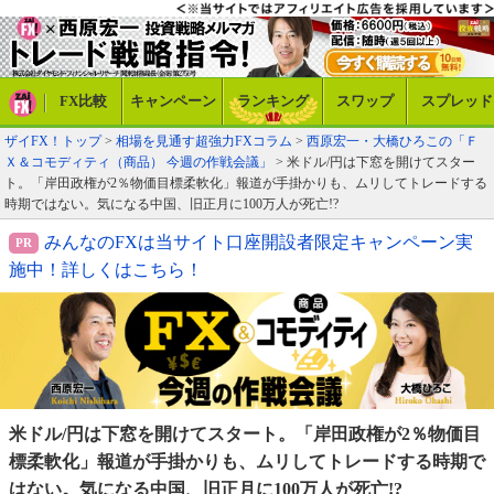
FX比較
キャンペーン
ランキング
スワップ
スプレッド
ザイFX！トップ
>
相場を見通す超強力FXコラム
>
西原宏一・大橋ひろこの「Ｆ
Ｘ＆コモディティ（商品） 今週の作戦会議」
> 米ドル/円は下窓を開けてスター
ト。「岸田政権が2％物価目標柔軟化」報道が手掛かりも、ムリしてトレードする
時期ではない。気になる中国、旧正月に100万人が死亡!?
みんなのFXは当サイト口座開設者限定キャンペーン実
施中！詳しくはこちら！
米ドル/円は下窓を開けてスタート。「岸田政権が2％物価
目
標柔軟化」報道が手掛かりも、ムリしてトレードする
時期で
はない。気になる中国、旧正月に100万人が死亡!?