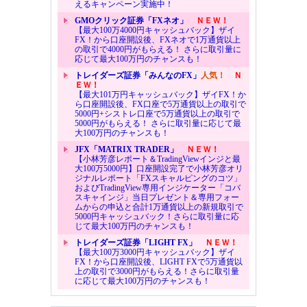
えるキャンペーン実施中！
GMOクリック証券「FXネオ」
ＮＥＷ！
【最大100万4000円キャッシュバック】ザイ
FX！から口座開設後、FXネオで1万通貨以上
の取引で4000円がもらえる！ さらに取引量に
応じて最大100万円のチャンスも！
トレイダーズ証券「みんなのFX」
人気！
Ｎ
ＥＷ！
【最大101万円キャッシュバック】ザイFX！か
ら口座開設後、FX口座で5万通貨以上の取引で
5000円+シストレ口座で5万通貨以上の取引で
5000円がもらえる！ さらに取引量に応じて最
大100万円のチャンスも！
JFX「MATRIX TRADER」
ＮＥＷ！
【小林芳彦レポート＆TradingViewインジと最
大100万5000円】口座開設完了で小林芳彦オリ
ジナルレポート「FXスキャルピングのコツ」
およびTradingView専用インジケーター「コバ
スキャインジ」当日プレゼント＆専用フォー
ムからの申込と合計1万通貨以上の新規取引で
5000円キャッシュバック！さらに取引量に応
じて最大100万円のチャンスも！
トレイダーズ証券「LIGHT FX」
ＮＥＷ！
【最大100万3000円キャッシュバック】ザイ
FX！から口座開設後、LIGHT FXで5万通貨以
上の取引で3000円がもらえる！さらに取引量
に応じて最大100万円のチャンスも！