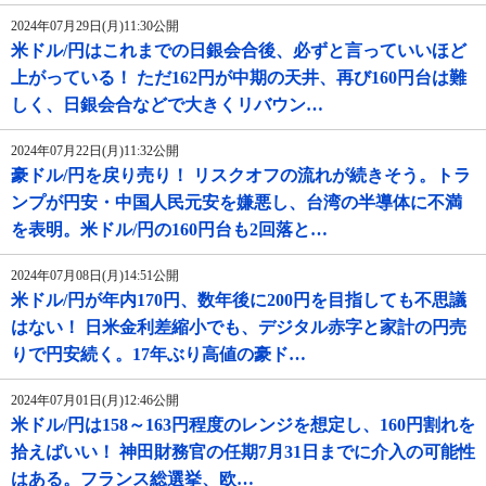
2024年07月29日(月)11:30公開
米ドル/円はこれまでの日銀会合後、必ずと言っていいほど
上がっている！ ただ162円が中期の天井、再び160円台は難
しく、日銀会合などで大きくリバウン…
2024年07月22日(月)11:32公開
豪ドル/円を戻り売り！ リスクオフの流れが続きそう。トラ
ンプが円安・中国人民元安を嫌悪し、台湾の半導体に不満
を表明。米ドル/円の160円台も2回落と…
2024年07月08日(月)14:51公開
米ドル/円が年内170円、数年後に200円を目指しても不思議
はない！ 日米金利差縮小でも、デジタル赤字と家計の円売
りで円安続く。17年ぶり高値の豪ド…
2024年07月01日(月)12:46公開
米ドル/円は158～163円程度のレンジを想定し、160円割れを
拾えばいい！ 神田財務官の任期7月31日までに介入の可能性
はある。フランス総選挙、欧…