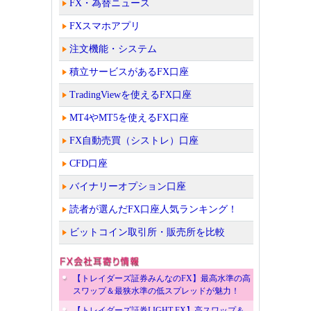
FX・為替ニュース
FXスマホアプリ
注文機能・システム
積立サービスがあるFX口座
TradingViewを使えるFX口座
MT4やMT5を使えるFX口座
FX自動売買（シストレ）口座
CFD口座
バイナリーオプション口座
読者が選んだFX口座人気ランキング！
ビットコイン取引所・販売所を比較
【トレイダーズ証券みんなのFX】最高水準の高
スワップ＆最狭水準の低スプレッドが魅力！
【トレイダーズ証券LIGHT FX】高スワップ＆