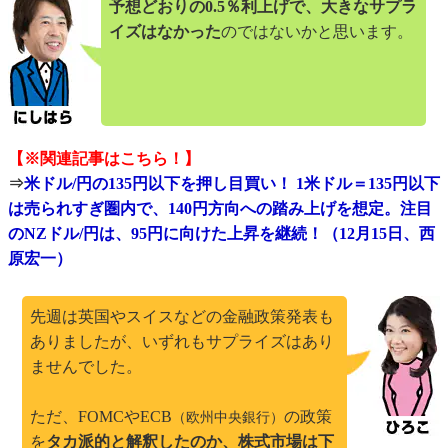
予想どおりの0.5％利上げで、大きなサプラ
イズはなかった
のではないかと思います。
【※関連記事はこちら！】
⇒
米ドル/円の135円以下を押し目買い！ 1米ドル＝135円以下
は売られすぎ圏内で、140円方向への踏み上げを想定。注目
のNZドル/円は、95円に向けた上昇を継続！（12月15日、西
原宏一）
先週は英国やスイスなどの金融政策発表も
ありましたが、いずれもサプライズはあり
ませんでした。
ただ、FOMCやECB
の政策
（欧州中央銀行）
を
タカ派的と解釈したのか、株式市場は下