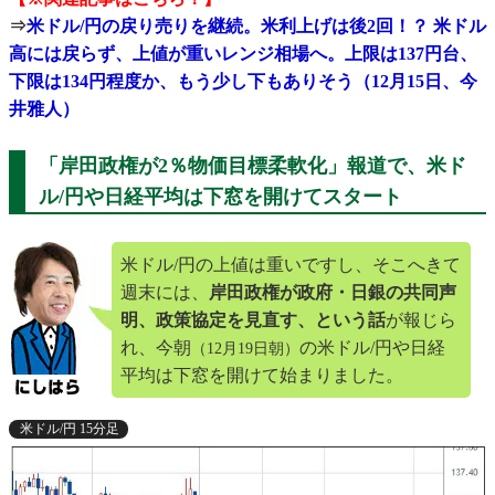
⇒
米ドル/円の戻り売りを継続。米利上げは後2回！？ 米ドル
高には戻らず、上値が重いレンジ相場へ。上限は137円台、
下限は134円程度か、もう少し下もありそう（12月15日、今
井雅人）
「岸田政権が2％物価目標柔軟化」報道で、米ド
ル/円や日経平均は下窓を開けてスタート
米ドル/円の上値は重いですし、そこへきて
週末には、
岸田政権が政府・日銀の共同声
明、政策協定を見直す、という話
が報じら
れ、今朝
の米ドル/円や日経
（12月19日朝）
平均は下窓を開けて始まりました。
米ドル/円 15分足