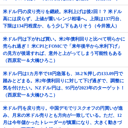
米ドル/円の戻り売りを継続。米利上げは後2回！？ 米ドル
高には戻らず、上値が重いレンジ相場へ。上限は137円台、
下限は134円程度か、もう少し下もありそう（今井雅人）
米ドル/円は下がれば買い。米2年債利回りと比べて明らかに
売られ過ぎ！ 米CPIとFOMCで「来年後半から米利下げ」
の見方が後退すれば、意外と上がってしまう可能性もある
（西原宏一＆大橋ひろこ）
米ドル/円は1カ月半で18円急落も、38.2％押しの133.09円で
踏みとどまる。米2年債利回りに対して下げ過ぎで、調整に
気を付けたい。NZドル/円は、95円が2023年のターゲット！
（西原宏一＆大橋ひろこ）
米ドル/円を戻り売り。中国デモでリスクオフの円買いが進
み、月末の米ドル売りとも方向が一致している。ただ、12
月は今年儲かったトレーダーが慎重になり、大きく動きづ