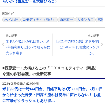
らいか（西原宏一＆大橋ひろこ）
関連タグ
米ドル/円
コモディティ（商品）
西原宏一
大橋ひろこ
窓開
前の記事
次の記事
米ドル/円は下がれば買い。米
【2023年のFX予想】米ドル/円
2年債利回りと比べて明らかに
は120～145円程度のレンジ
売られ過ぎ！…
か。…
■西原宏一・大橋ひろこの「ＦＸ＆コモディティ（商品）
今週の作戦会議」の最新記事
2024年08月05日(月)12:05公開
米ドル/円は一時144円台、日経平均は3万3000円台。7月11日
から始まった株安・円高の流れは簡単に変わらない！ お盆
に市場がクラッシュもあり得…