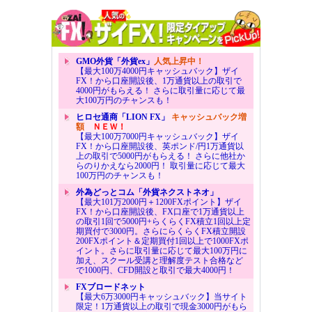
GMO外貨「外貨ex」
人気上昇中！
【最大100万4000円キャッシュバック】ザイ
FX！から口座開設後、1万通貨以上の取引で
4000円がもらえる！ さらに取引量に応じて最
大100万円のチャンスも！
ヒロセ通商「LION FX」
キャッシュバック増
額
ＮＥＷ！
【最大100万7000円キャッシュバック】ザイ
FX！から口座開設後、英ポンド/円1万通貨以
上の取引で5000円がもらえる！ さらに他社か
らのりかえなら2000円！ 取引量に応じて最大
100万円のチャンスも！
外為どっとコム「外貨ネクストネオ」
【最大101万2000円＋1200FXポイント】ザイ
FX！から口座開設後、FX口座で1万通貨以上
の取引1回で5000円+らくらくFX積立1回以上定
期買付で3000円。さらにらくらくFX積立開設
200FXポイント＆定期買付1回以上で1000FXポ
イント。さらに取引量に応じて最大100万円に
加え、スクール受講と理解度テスト合格など
で1000円、CFD開設と取引で最大4000円！
FXブロードネット
【最大6万3000円キャッシュバック】当サイト
限定！1万通貨以上の取引で現金3000円がもら