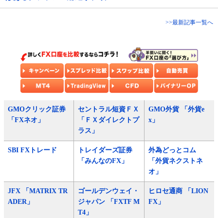
>>最新記事一覧へ
GMOクリック証券
セントラル短資ＦＸ
GMO外貨 「外貨e
「FXネオ」
「ＦＸダイレクトプ
x」
ラス」
SBI FXトレード
トレイダーズ証券
外為どっとコム
「みんなのFX」
「外貨ネクストネ
オ」
JFX 「MATRIX TR
ゴールデンウェイ・
ヒロセ通商 「LION
ADER」
ジャパン 「FXTF M
FX」
T4」