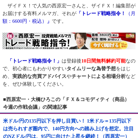
ザイＦＸ！で人気の西原宏一さんと、ザイＦＸ！編集部が
お届けする有料メルマガ、それが
「トレード戦略指令！
（月
額：6600円・税込）
」
です。
「トレード戦略指令！」
は登録後
10日間
無料解約可能
なの
で、初心者にもわかりやすい
タイムリーな為替予想
をはじ
め、
実践的な売買アドバイス
や
チャートによる相場分析
など
を、ぜひ体験してください。
■西原宏一・大橋ひろこの「ＦＸ＆コモディティ（商品）
今週の作戦会議」の関連記事
米ドル/円の135円以下を押し目買い！ 1米ドル＝135円以下
は売られすぎ圏内で、140円方向への踏み上げを想定。注目
のNZドル/円は、95円に向けた上昇を継続！（西原宏一）