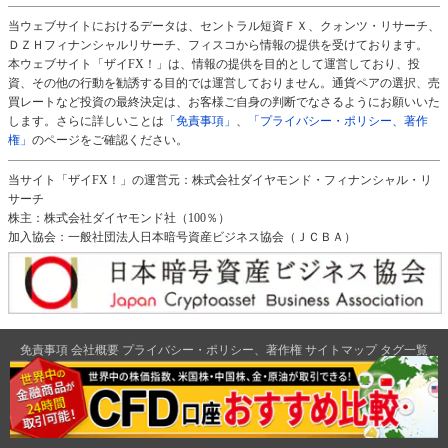
当ウェブサイトにおけるデータは、セントラル短資ＦＸ、クォンツ・リサーチ、
ＤＺＨフィナンシャルリサーチ、フィスコから情報の提供を受けております。
本ウェブサイト「ザイFX！」は、情報の提供を目的として運営しており、投
資、その他の行動を勧誘する目的では運営しておりません。通貨ペアの選択、売
買レートなど投資の最終決定は、お客様ご自身の判断でなさるようにお願いいた
します。さらに詳しいことは
「免責事項」
、
「プライバシー・ポリシー、著作
権」
のページをご確認ください。
当サイト「ザイFX！」の運営元：株式会社ダイヤモンド・フィナンシャル・リ
サーチ
株主：株式会社ダイヤモンド社（100％）
加入協会：一般社団法人日本暗号資産ビジネス協会（ＪＣＢＡ）
免責事項
会社概要
プライバシー・ポリシー、著作権
サイトマップ
タグ一覧
広告のご案内
ダイヤモンド社のサイト
ダイヤモンド・オンライン
|
週刊ダイヤモンド
|
ザイ・オンライン
|
クリプトインサイト
|
ザイFX！
2026 Diamond Financial Research,Inc All Rights Reserved.