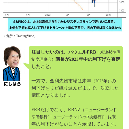
（出所：TradingView）
注目したいのは、パウエルFRB
（米連邦準備
議長が2023年中の利下げを否定
制度理事会）
したこと
。
一方で、金利先物市場は来年
の
（2023年）
利下げをまだ織り込んだままで、対立した
構図となりました。
FRBだけでなく、RBNZ
（ニュージーランド
も来
準備銀行[ニュージーランドの中央銀行]）
年の利下げがないことを示唆しています。