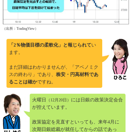
（出所：TradingView）
「2％物価目標の柔軟化」と報じられて
い
ます。
まだ詳細はわかりませんが、「アベノミク
スの終わり」であり、
株安・円高材料であ
ることは確か
ですね。
火曜日
には日銀の政策決定会合
（12月20日）
が控えています。
政策協定を見直すといっても、来年4月に
次期日銀総裁が就任してからの話であっ