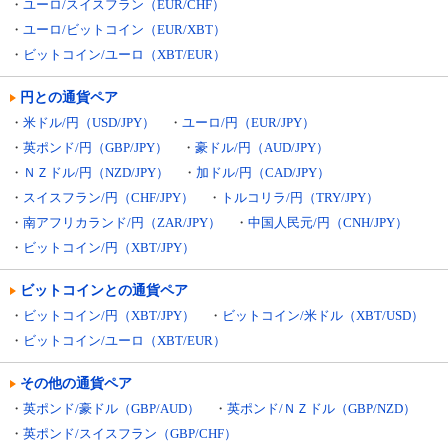
・
ユーロ/スイスフラン（EUR/CHF）
・
ユーロ/ビットコイン（EUR/XBT）
・
ビットコイン/ユーロ（XBT/EUR）
円との通貨ペア
・
米ドル/円（USD/JPY）
・
ユーロ/円（EUR/JPY）
・
英ポンド/円（GBP/JPY）
・
豪ドル/円（AUD/JPY）
・
ＮＺドル/円（NZD/JPY）
・
加ドル/円（CAD/JPY）
・
スイスフラン/円（CHF/JPY）
・
トルコリラ/円（TRY/JPY）
・
南アフリカランド/円（ZAR/JPY）
・
中国人民元/円（CNH/JPY）
・
ビットコイン/円（XBT/JPY）
ビットコインとの通貨ペア
・
ビットコイン/円（XBT/JPY）
・
ビットコイン/米ドル（XBT/USD）
・
ビットコイン/ユーロ（XBT/EUR）
その他の通貨ペア
・
英ポンド/豪ドル（GBP/AUD）
・
英ポンド/ＮＺドル（GBP/NZD）
・
英ポンド/スイスフラン（GBP/CHF）