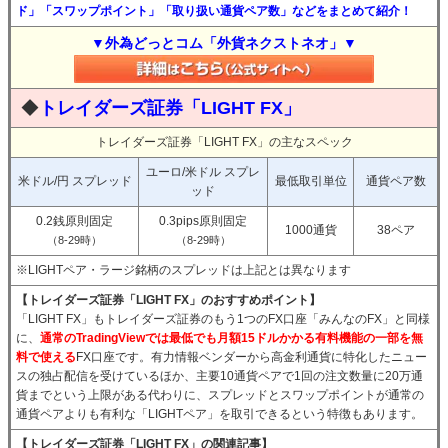
ド」「スワップポイント」「取り扱い通貨ペア数」などをまとめて紹介！
▼外為どっとコム「外貨ネクストネオ」▼
◆
トレイダーズ証券「LIGHT FX」
トレイダーズ証券「LIGHT FX」の主なスペック
ユーロ/米ドル スプレ
米ドル/円 スプレッド
最低取引単位
通貨ペア数
ッド
0.2銭原則固定
0.3pips原則固定
1000通貨
38ペア
（8-29時）
（8-29時）
※LIGHTペア・ラージ銘柄のスプレッドは上記とは異なります
【トレイダーズ証券「LIGHT FX」のおすすめポイント】
「LIGHT FX」もトレイダーズ証券のもう1つのFX口座「みんなのFX」と同様
に、
通常のTradingViewでは最低でも月額15ドルかかる有料機能の一部を無
料で使える
FX口座です。有力情報ベンダーから高金利通貨に特化したニュー
スの独占配信を受けているほか、主要10通貨ペアで1回の注文数量に20万通
貨までという上限がある代わりに、スプレッドとスワップポイントが通常の
通貨ペアよりも有利な「LIGHTペア」を取引できるという特徴もあります。
【トレイダーズ証券「LIGHT FX」の関連記事】