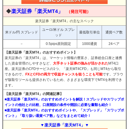
◆
楽天証券「楽天MT4」
（発注可能）
楽天証券「楽天MT4」の主なスペック
ユーロ/米ドル スプレ
米ドル/円 スプレッド
最低取引単位
通貨ペア数
ッド
－
0.5pips原則固定
1000通貨
24ペア
【楽天証券「楽天MT4」のおすすめポイント】
楽天証券の「楽天MT4」は、マーケット情報の豊富さ、証券総合口座と連携
した資金管理のしやすさなど、
大手ネット証券の強みが活かされた
MT4口
座。楽天証券のCFDサービスの1つ、「楽天MT4CFD」も同じMT4から取引
できるので、
FXとCFDの両方で収益チャンスを狙うことも可能
です。ブラウ
ザ版取引ツールも提供されているため、さまざまな環境下でMT4を利用でき
ます。
【楽天証券「楽天MT4」の関連記事】
■楽天証券「楽天MT4」のおすすめポイントを解説！スプレッドやスワップポ
イントの他社との比較、口座開設の条件や開設に必要な書類も紹介！
■楽天証券「楽天MT4」のおすすめポイントや、「スプレッド」「スワップポ
イント」「取り扱い通貨ペア数」などをまとめて紹介！
▼楽天証券「楽天MT4」▼