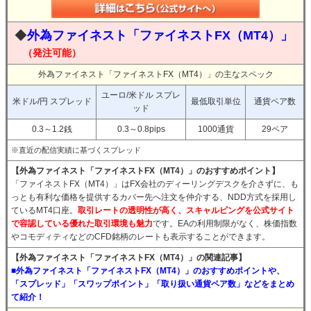
◆
外為ファイネスト「ファイネストFX（MT4）」
（発注可能）
外為ファイネスト「ファイネストFX（MT4）」の主なスペック
ユーロ/米ドル スプレ
米ドル/円 スプレッド
最低取引単位
通貨ペア数
ッド
0.3～1.2銭
0.3～0.8pips
1000通貨
29ペア
※直近の配信実績に基づくスプレッド
【外為ファイネスト「ファイネストFX（MT4）」のおすすめポイント】
「ファイネストFX（MT4）」はFX会社のディーリングデスクを介さずに、も
っとも有利な価格を提供するカバー先へ注文を仲介する、NDD方式を採用し
ているMT4口座。
取引レートの透明性が高く、スキャルピングを公式サイト
で容認している優れた取引環境も魅力
です。EAの利用制限がなく、株価指数
やコモディティなどのCFD銘柄のレートも表示することができます。
【外為ファイネスト「ファイネストFX（MT4）」の関連記事】
■外為ファイネスト「ファイネストFX（MT4）」のおすすめポイントや、
「スプレッド」「スワップポイント」「取り扱い通貨ペア数」などをまとめ
て紹介！