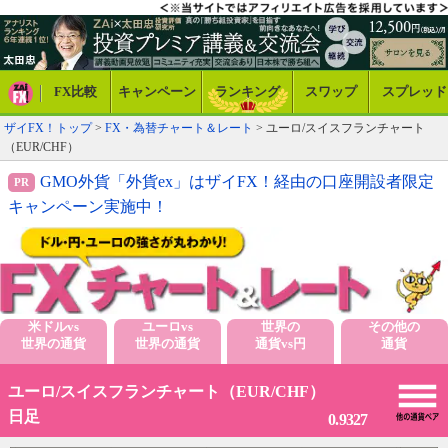
FX比較
キャンペーン
ランキング
スワップ
スプレッド
ザイFX！トップ
>
FX・為替チャート＆レート
> ユーロ/スイスフランチャート
（EUR/CHF）
GMO外貨「外貨ex」はザイFX！経由の口座開設者限定
キャンペーン実施中！
米ドルvs
ユーロvs
世界の
その他の
世界の通貨
世界の通貨
通貨vs円
通貨
ユーロ/スイスフランチャート（EUR/CHF）
日足
0.9327