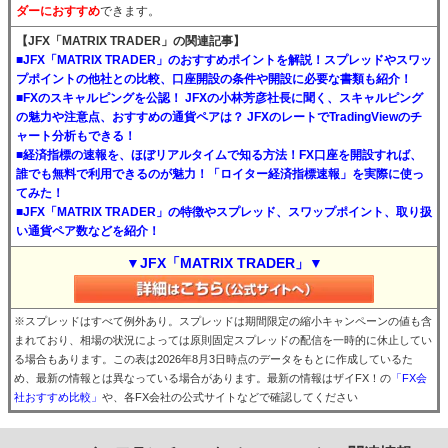
ダーにおすすめ
できます。
【JFX「MATRIX TRADER」の関連記事】
■JFX「MATRIX TRADER」のおすすめポイントを解説！スプレッドやスワッ
プポイントの他社との比較、口座開設の条件や開設に必要な書類も紹介！
■FXのスキャルピングを公認！ JFXの小林芳彦社長に聞く、スキャルピング
の魅力や注意点、おすすめの通貨ペアは？ JFXのレートでTradingViewのチ
ャート分析もできる！
■経済指標の速報を、ほぼリアルタイムで知る方法！FX口座を開設すれば、
誰でも無料で利用できるのが魅力！「ロイター経済指標速報」を実際に使っ
てみた！
■JFX「MATRIX TRADER」の特徴やスプレッド、スワップポイント、取り扱
い通貨ペア数などを紹介！
▼JFX「MATRIX TRADER」▼
※スプレッドはすべて例外あり。スプレッドは期間限定の縮小キャンペーンの値も含
まれており、相場の状況によっては原則固定スプレッドの配信を一時的に休止してい
る場合もあります。この表は2026年8月3日時点のデータをもとに作成しているた
め、最新の情報とは異なっている場合があります。最新の情報はザイFX！の
「FX会
社おすすめ比較」
や、各FX会社の公式サイトなどで確認してください