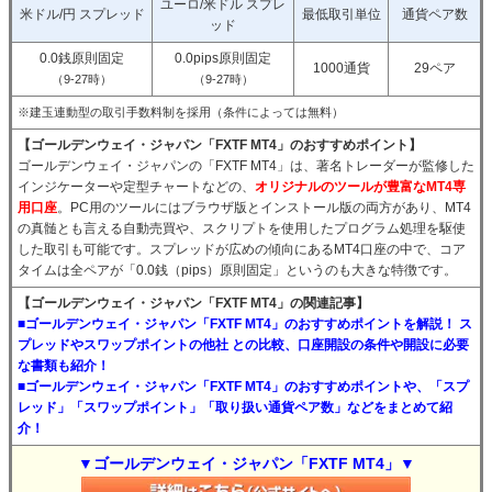
ユーロ/米ドル スプレ
米ドル/円 スプレッド
最低取引単位
通貨ペア数
ッド
0.0銭原則固定
0.0pips原則固定
1000通貨
29ペア
（9-27時）
（9-27時）
※建玉連動型の取引手数料制を採用（条件によっては無料）
【ゴールデンウェイ・ジャパン「FXTF MT4」のおすすめポイント】
ゴールデンウェイ・ジャパンの「FXTF MT4」は、著名トレーダーが監修した
インジケーターや定型チャートなどの、
オリジナルのツールが豊富なMT4専
用口座
。PC用のツールにはブラウザ版とインストール版の両方があり、MT4
の真髄とも言える自動売買や、スクリプトを使用したプログラム処理を駆使
した取引も可能です。スプレッドが広めの傾向にあるMT4口座の中で、コア
タイムは全ペアが「0.0銭（pips）原則固定」というのも大きな特徴です。
【ゴールデンウェイ・ジャパン「FXTF MT4」の関連記事】
■ゴールデンウェイ・ジャパン「FXTF MT4」のおすすめポイントを解説！ ス
プレッドやスワップポイントの他社 との比較、口座開設の条件や開設に必要
な書類も紹介！
■ゴールデンウェイ・ジャパン「FXTF MT4」のおすすめポイントや、「スプ
レッド」「スワップポイント」「取り扱い通貨ペア数」などをまとめて紹
介！
▼ゴールデンウェイ・ジャパン「FXTF MT4」▼