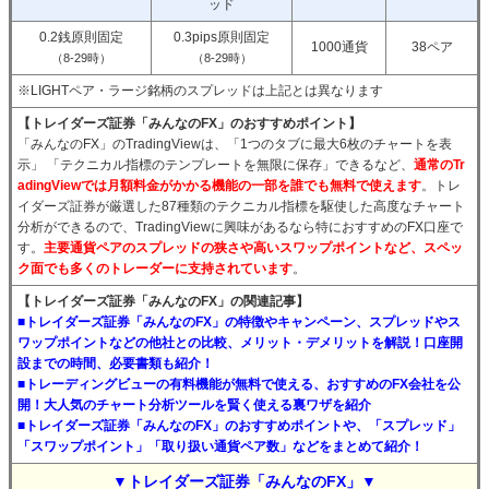
ッド
0.2銭原則固定
0.3pips原則固定
1000通貨
38ペア
（8-29時）
（8-29時）
※LIGHTペア・ラージ銘柄のスプレッドは上記とは異なります
【トレイダーズ証券「みんなのFX」のおすすめポイント】
「みんなのFX」のTradingViewは、「1つのタブに最大6枚のチャートを表
示」 「テクニカル指標のテンプレートを無限に保存」できるなど、
通常のTr
adingViewでは月額料金がかかる機能の一部を誰でも無料で使えます
。トレ
イダーズ証券が厳選した87種類のテクニカル指標を駆使した高度なチャート
分析ができるので、TradingViewに興味があるなら特におすすめのFX口座で
す。
主要通貨ペアのスプレッドの狭さや高いスワップポイントなど、スペッ
ク面でも多くのトレーダーに支持されています
。
【トレイダーズ証券「みんなのFX」の関連記事】
■トレイダーズ証券「みんなのFX」の特徴やキャンペーン、スプレッドやス
ワップポイントなどの他社との比較、メリット・デメリットを解説！口座開
設までの時間、必要書類も紹介！
■トレーディングビューの有料機能が無料で使える、おすすめのFX会社を公
開！大人気のチャート分析ツールを賢く使える裏ワザを紹介
■トレイダーズ証券「みんなのFX」のおすすめポイントや、「スプレッド」
「スワップポイント」「取り扱い通貨ペア数」などをまとめて紹介！
▼トレイダーズ証券「みんなのFX」▼