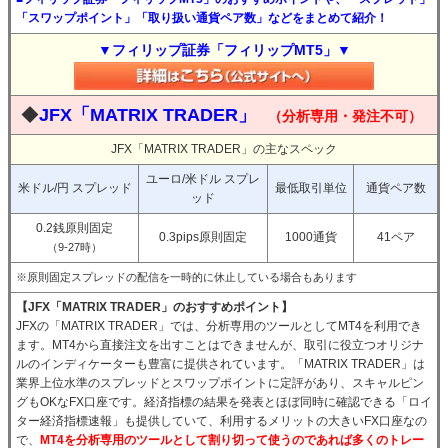
「スワップポイント」「取り扱い通貨ペア数」などをまとめて紹介！
▼フィリップ証券「フィリップMT5」▼
◆
JFX「MATRIX TRADER」
（分析専用・発注不可）
JFX「MATRIX TRADER」の主なスペック
ユーロ/米ドル スプレ
米ドル/円 スプレッド
最低取引単位
通貨ペア数
ッド
0.2銭原則固定
0.3pips原則固定
1000通貨
41ペア
（9-27時）
※原則固定スプレッドの配信を一時的に休止している場合もあります
【JFX「MATRIX TRADER」のおすすめポイント】
JFXの「MATRIX TRADER」では、分析専用のツールとしてMT4を利用でき
ます。MT4から直接注文を出すことはできませんが、取引に役立つオリジナ
ルのインディケーターも豊富に提供されています。「MATRIX TRADER」は
業界上位水準のスプレッドとスワップポイントに定評があり、スキャルピン
グもOKなFX口座です。経済指標の結果を発表とほぼ同時に確認できる「ロイ
ター経済指標速報」も提供していて、利用するメリットの大きいFX口座なの
で、
MT4を分析専用のツールとして割り切って使うのであれば多くのトレー