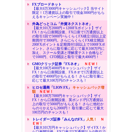
FXブロードネット
【最大6万3000円キャッシュバック】当サイト
限定！1万通貨以上の取引で現金3000円がもら
えるキャンペーン実施中！
外為どっとコム「外貨ネクストネオ」
【最大101万2000円＋1200FXポイント】ザイ
FX！から口座開設後、FX口座で1万通貨以上
の取引1回で5000円+らくらくFX積立1回以上定
期買付で3000円。さらにらくらくFX積立開設
200FXポイント＆定期買付1回以上で1000FXポ
イント。さらに取引量に応じて最大100万円に
加え、スクール受講と理解度テスト合格など
で1000円、CFD開設と取引で最大4000円！
GMOクリック証券「FXネオ」
ＮＥＷ！
【最大100万4000円キャッシュバック】ザイ
FX！から口座開設後、FXネオで1万通貨以上
の取引で4000円がもらえる！ さらに取引量に
応じて最大100万円のチャンスも！
ヒロセ通商「LION FX」
キャッシュバック増
額
ＮＥＷ！
【最大100万7000円キャッシュバック】ザイ
FX！から口座開設後、英ポンド/円1万通貨以
上の取引で5000円がもらえる！ さらに他社か
らのりかえなら2000円！ 取引量に応じて最大
100万円のチャンスも！
トレイダーズ証券「みんなのFX」
人気！
Ｎ
ＥＷ！
【最大101万円キャッシュバック】ザイFX！か
ら口座開設後、FX口座で5万通貨以上の取引で