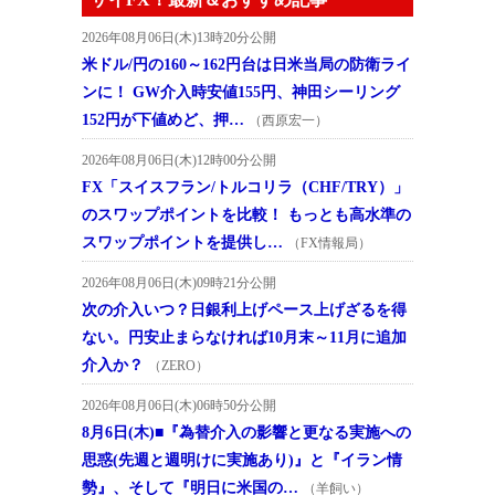
2026年08月06日(木)13時20分公開
米ドル/円の160～162円台は日米当局の防衛ライ
ンに！ GW介入時安値155円、神田シーリング
152円が下値めど、押…
（西原宏一）
2026年08月06日(木)12時00分公開
FX「スイスフラン/トルコリラ（CHF/TRY）」
のスワップポイントを比較！ もっとも高水準の
スワップポイントを提供し…
（FX情報局）
2026年08月06日(木)09時21分公開
次の介入いつ？日銀利上げペース上げざるを得
ない。円安止まらなければ10月末～11月に追加
介入か？
（ZERO）
2026年08月06日(木)06時50分公開
8月6日(木)■『為替介入の影響と更なる実施への
思惑(先週と週明けに実施あり)』と『イラン情
勢』、そして『明日に米国の…
（羊飼い）