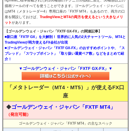
ngViewに標準搭載された約100種類のテクニカル指標に加え、50種類以上の
描画ツールのすべてを使うことができます。ゴールデンウェイ・ジャパンに
はMT4（メタトレーダー4）専用口座の「FXTF MT4」もあるので、両方の口
座を開設しておけば、
TradingViewとMT4の両方を使えるという大きなメリ
ット
があります。
【ゴールデンウェイ・ジャパン「FXTF GX-FX」の関連記事】
■新口座「FXTF GX」を大解剖！ 世界的に人気の2大チャートツール、MT4と
TradingViewが両方使えるFX会社が出現
■ゴールデンウェイ・ジャパン「FXTF GX-FX」のおすすめポイントや、「ス
プレッド」「スワップポイント」「取り扱い通貨ペア数」などをまとめて紹
介！
▼ゴールデンウェイ・ジャパン「FXTF GX-FX」▼
「メタトレーダー（MT4・MT5）」が使えるFX口
座
◆
ゴールデンウェイ・ジャパン「FXTF MT4」
（発注可能）
ゴールデンウェイ・ジャパン「FXTF MT4」の主なスペック