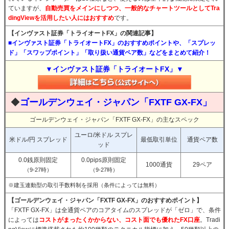
ていますが、
自動売買をメインにしつつ、一般的なチャートツールとしてTra
dingViewを活用したい人にはおすすめ
です。
【インヴァスト証券「トライオートFX」の関連記事】
■インヴァスト証券「トライオートFX」のおすすめポイントや、「スプレッ
ド」「スワップポイント」「取り扱い通貨ペア数」などをまとめて紹介！
▼インヴァスト証券「トライオートFX」▼
◆
ゴールデンウェイ・ジャパン「FXTF GX-FX」
ゴールデンウェイ・ジャパン「FXTF GX-FX」の主なスペック
ユーロ/米ドル スプレ
米ドル/円 スプレッド
最低取引単位
通貨ペア数
ッド
0.0銭原則固定
0.0pips原則固定
1000通貨
29ペア
（9-27時）
（9-27時）
※建玉連動型の取引手数料制を採用（条件によっては無料）
【ゴールデンウェイ・ジャパン「FXTF GX-FX」のおすすめポイント】
「FXTF GX-FX」は全通貨ペアのコアタイムのスプレッドが「ゼロ」で、条件
によっては
コストがまったくかからない、コスト面でも優れたFX口座
。Tradi