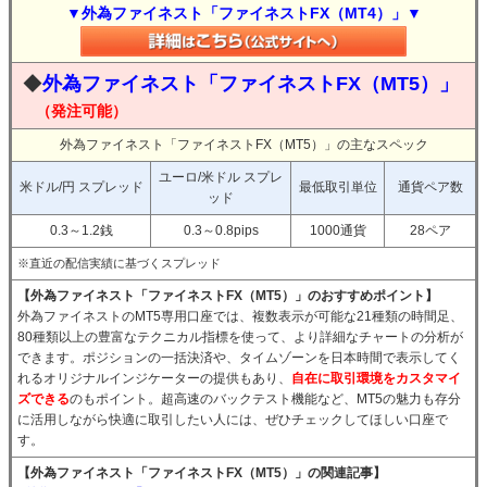
▼外為ファイネスト「ファイネストFX（MT4）」▼
◆
外為ファイネスト「ファイネストFX（MT5）」
（発注可能）
外為ファイネスト「ファイネストFX（MT5）」の主なスペック
ユーロ/米ドル スプレ
米ドル/円 スプレッド
最低取引単位
通貨ペア数
ッド
0.3～1.2銭
0.3～0.8pips
1000通貨
28ペア
※直近の配信実績に基づくスプレッド
【外為ファイネスト「ファイネストFX（MT5）」のおすすめポイント】
外為ファイネストのMT5専用口座では、複数表示が可能な21種類の時間足、
80種類以上の豊富なテクニカル指標を使って、より詳細なチャートの分析が
できます。ポジションの一括決済や、タイムゾーンを日本時間で表示してく
れるオリジナルインジケーターの提供もあり、
自在に取引環境をカスタマイ
ズできる
のもポイント。超高速のバックテスト機能など、MT5の魅力も存分
に活用しながら快適に取引したい人には、ぜひチェックしてほしい口座で
す。
【外為ファイネスト「ファイネストFX（MT5）」の関連記事】