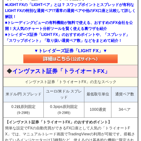
■LIGHT FXの「LIGHTペア」とは？ スワップポイントとスプレッドが有利な
LIGHT FXの特別な通貨ペア!?通常の通貨ペアや他のFX口座と比較して詳しく
解説！
■トレーディングビューの有料機能が無料で使える、おすすめのFX会社を公
開！大人気のチャート分析ツールを賢く使える裏ワザを紹介
■トレイダーズ証券「LIGHT FX」のおすすめポイントや、「スプレッド」
「スワップポイント」「取り扱い通貨ペア数」などをまとめて紹介！
▼トレイダーズ証券「LIGHT FX」▼
◆
インヴァスト証券「トライオートFX」
インヴァスト証券「トライオートFX」の主なスペック
ユーロ/米ドル スプレ
米ドル/円 スプレッド
最低取引単位
通貨ペア数
ッド
0.2銭原則固定
0.3pips原則固定
1000通貨
34ペア
(9-29時)
(9-29時)
【インヴァスト証券「トライオートFX」のおすすめポイント】
簡単な設定でFXの自動売買ができるFX口座として人気の「トライオートF
X」では、マニュアルトレード画面でTradingViewの利用が可能です。搭載さ
れているインジケーターは13種類など、使えるのは基本的な機能に限定され