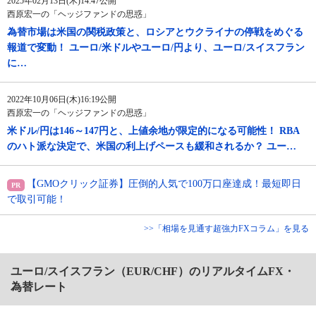
2025年02月13日(木)14:47公開
西原宏一の「ヘッジファンドの思惑」
為替市場は米国の関税政策と、ロシアとウクライナの停戦をめぐる
報道で変動！ ユーロ/米ドルやユーロ/円より、ユーロ/スイスフラン
に…
2022年10月06日(木)16:19公開
西原宏一の「ヘッジファンドの思惑」
米ドル/円は146～147円と、上値余地が限定的になる可能性！ RBA
のハト派な決定で、米国の利上げペースも緩和されるか？ ユー…
【GMOクリック証券】圧倒的人気で100万口座達成！最短即日
で取引可能！
>>「相場を見通す超強力FXコラム」を見る
ユーロ/スイスフラン（EUR/CHF）のリアルタイムFX・
為替レート