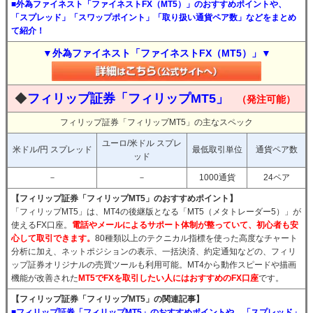
■外為ファイネスト「ファイネストFX（MT5）」のおすすめポイントや、
「スプレッド」「スワップポイント」「取り扱い通貨ペア数」などをまとめ
て紹介！
▼外為ファイネスト「ファイネストFX（MT5）」▼
◆
フィリップ証券「フィリップMT5」
（発注可能）
フィリップ証券「フィリップMT5」の主なスペック
ユーロ/米ドル スプレ
米ドル/円 スプレッド
最低取引単位
通貨ペア数
ッド
－
－
1000通貨
24ペア
【フィリップ証券「フィリップMT5」のおすすめポイント】
「フィリップMT5」は、MT4の後継版となる「MT5（メタトレーダー5）」が
使えるFX口座。
電話やメールによるサポート体制が整っていて、初心者も安
心して取引できます。
80種類以上のテクニカル指標を使った高度なチャート
分析に加え、ネットポジションの表示、一括決済、約定通知などの、フィリ
ップ証券オリジナルの売買ツールも利用可能。MT4から動作スピードや描画
機能が改善された
MT5でFXを取引したい人にはおすすめのFX口座
です。
【フィリップ証券「フィリップMT5」の関連記事】
■フィリップ証券「フィリップMT5」のおすすめポイントや、「スプレッド」