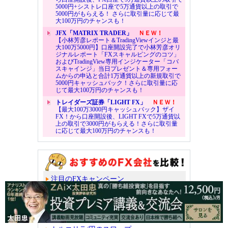
5000円+シストレ口座で5万通貨以上の取引で
5000円がもらえる！ さらに取引量に応じて最
大100万円のチャンスも！
JFX「MATRIX TRADER」
ＮＥＷ！
【小林芳彦レポート＆TradingViewインジと最
大100万5000円】口座開設完了で小林芳彦オリ
ジナルレポート「FXスキャルピングのコツ」
およびTradingView専用インジケーター「コバ
スキャインジ」当日プレゼント＆専用フォー
ムからの申込と合計1万通貨以上の新規取引で
5000円キャッシュバック！さらに取引量に応
じて最大100万円のチャンスも！
トレイダーズ証券「LIGHT FX」
ＮＥＷ！
【最大100万3000円キャッシュバック】ザイ
FX！から口座開設後、LIGHT FXで5万通貨以
上の取引で3000円がもらえる！さらに取引量
に応じて最大100万円のチャンスも！
注目のFXキャンペーン
スプレッド（取引コスト）
スワップポイント