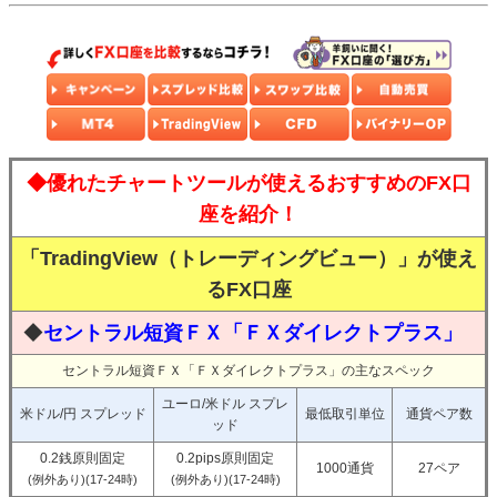
◆優れたチャートツールが使えるおすすめのFX口
座を紹介！
「TradingView（トレーディングビュー）」が使え
るFX口座
◆
セントラル短資ＦＸ「ＦＸダイレクトプラス」
セントラル短資ＦＸ「ＦＸダイレクトプラス」の主なスペック
ユーロ/米ドル スプレ
米ドル/円 スプレッド
最低取引単位
通貨ペア数
ッド
0.2銭原則固定
0.2pips原則固定
1000通貨
27ペア
(例外あり)(17-24時)
(例外あり)(17-24時)