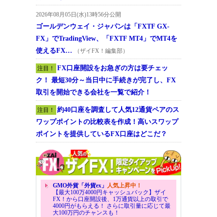
2026年08月05日(水)13時56分公開
ゴールデンウェイ・ジャパンは「FXTF GX-
FX」でTradingView、「FXTF MT4」でMT4を
使えるFX…
（ザイFX！編集部）
FX口座開設をお急ぎの方は要チェッ
注目！
ク！ 最短30分～当日中に手続きが完了し、FX
取引を開始できる会社を一覧で紹介！
約40口座を調査して人気12通貨ペアのス
注目！
ワップポイントの比較表を作成！高いスワップ
ポイントを提供しているFX口座はどこだ？
GMO外貨「外貨ex」
人気上昇中！
【最大100万4000円キャッシュバック】ザイ
FX！から口座開設後、1万通貨以上の取引で
4000円がもらえる！ さらに取引量に応じて最
大100万円のチャンスも！