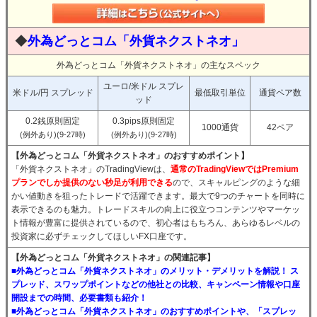
◆
外為どっとコム「外貨ネクストネオ」
外為どっとコム「外貨ネクストネオ」の主なスペック
ユーロ/米ドル スプレ
米ドル/円 スプレッド
最低取引単位
通貨ペア数
ッド
0.2銭原則固定
0.3pips原則固定
1000通貨
42ペア
(例外あり)(9-27時)
(例外あり)(9-27時)
【外為どっとコム「外貨ネクストネオ」のおすすめポイント】
「外貨ネクストネオ」のTradingViewは、
通常のTradingViewではPremium
プランでしか提供のない秒足が利用できる
ので、スキャルピングのような細
かい値動きを狙ったトレードで活躍できます。最大で9つのチャートを同時に
表示できるのも魅力。トレードスキルの向上に役立つコンテンツやマーケッ
ト情報が豊富に提供されているので、初心者はもちろん、あらゆるレベルの
投資家に必ずチェックしてほしいFX口座です。
【外為どっとコム「外貨ネクストネオ」の関連記事】
■外為どっとコム「外貨ネクストネオ」のメリット・デメリットを解説！ ス
プレッド、スワップポイントなどの他社との比較、キャンペーン情報や口座
開設までの時間、必要書類も紹介！
■外為どっとコム「外貨ネクストネオ」のおすすめポイントや、「スプレッ