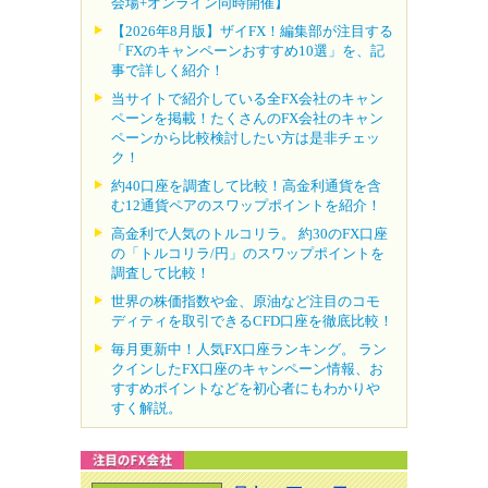
会場+オンライン同時開催】
【2026年8月版】ザイFX！編集部が注目する
「FXのキャンペーンおすすめ10選」を、記
事で詳しく紹介！
当サイトで紹介している全FX会社のキャン
ペーンを掲載！たくさんのFX会社のキャン
ペーンから比較検討したい方は是非チェッ
ク！
約40口座を調査して比較！高金利通貨を含
む12通貨ペアのスワップポイントを紹介！
高金利で人気のトルコリラ。 約30のFX口座
の「トルコリラ/円」のスワップポイントを
調査して比較！
世界の株価指数や金、原油など注目のコモ
ディティを取引できるCFD口座を徹底比較！
毎月更新中！人気FX口座ランキング。 ラン
クインしたFX口座のキャンペーン情報、お
すすめポイントなどを初心者にもわかりや
すく解説。