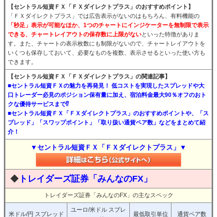
【セントラル短資ＦＸ「ＦＸダイレクトプラス」のおすすめポイント】
「ＦＸダイレクトプラス」では広告表示がないのはもちろん、有料機能の
「秒足」表示が可能なほか、1つのチャートにインジケーターを無制限で表示
できる、チャートレイアウトの保存数に上限がない
といった特徴がありま
す。また、チャートの表示枚数にも制限がないので、チャートレイアウトを
いくつも保存しておいて、必要なものを複数、表示させるといった使い方も
できます。
【セントラル短資ＦＸ「ＦＸダイレクトプラス」の関連記事】
■セントラル短資ＦＸの魅力を再発見！ 低コストを実現したスプレッドや大
口トレーダー必見のポジション保有量に加え、宿泊料金最大90％オフのおト
クな優待サービスまで⁉
■セントラル短資ＦＸ「ＦＸダイレクトプラス」のおすすめポイントや、「ス
プレッド」「スワップポイント」「取り扱い通貨ペア数」などをまとめて紹
介！
▼セントラル短資ＦＸ「ＦＸダイレクトプラス」▼
◆
トレイダーズ証券「みんなのFX」
トレイダーズ証券「みんなのFX」の主なスペック
ユーロ/米ドル スプレ
米ドル/円 スプレッド
最低取引単位
通貨ペア数