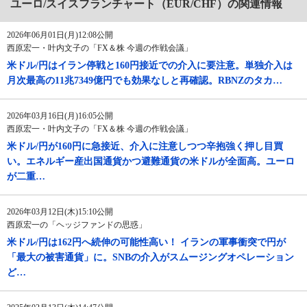
ユーロ/スイスフランチャート（EUR/CHF）の関連情報
2026年06月01日(月)12:08公開
西原宏一・叶内文子の「FX＆株 今週の作戦会議」
米ドル/円はイラン停戦と160円接近での介入に要注意。単独介入は
月次最高の11兆7349億円でも効果なしと再確認。RBNZのタカ…
2026年03月16日(月)16:05公開
西原宏一・叶内文子の「FX＆株 今週の作戦会議」
米ドル/円が160円に急接近、介入に注意しつつ辛抱強く押し目買
い。エネルギー産出国通貨かつ避難通貨の米ドルが全面高。ユーロ
が二重…
2026年03月12日(木)15:10公開
西原宏一の「ヘッジファンドの思惑」
米ドル/円は162円へ続伸の可能性高い！ イランの軍事衝突で円が
「最大の被害通貨」に。SNBの介入がスムージングオペレーション
ど…