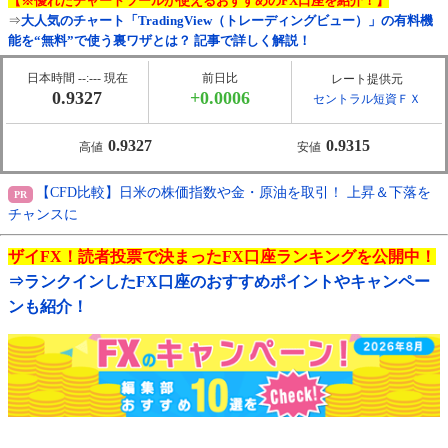
【※優れたチャートツールが使えるおすすめのFX口座を紹介！】
⇒
大人気のチャート「TradingView（トレーディングビュー）」の有料機
能を“無料”で使う裏ワザとは？ 記事で詳しく解説！
日本時間 --:--- 現在
前日比
レート提供元
0.9327
+0.0006
セントラル短資ＦＸ
0.9327
0.9315
高値
安値
【CFD比較】日米の株価指数や金・原油を取引！ 上昇＆下落を
チャンスに
ザイFX！読者投票で決まったFX口座ランキングを公開中！
⇒ランクインしたFX口座のおすすめポイントやキャンペー
ンも紹介！