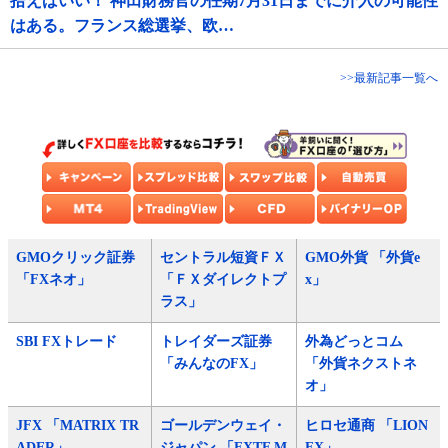
拾えばいい！ 神田財務官の任期7月31日までに介入の可能性
はある。フランス総選挙、欧…
>>最新記事一覧へ
GMOクリック証券
セントラル短資ＦＸ
GMO外貨 「外貨e
「FXネオ」
「ＦＸダイレクトプ
x」
ラス」
SBI FXトレード
トレイダーズ証券
外為どっとコム
「みんなのFX」
「外貨ネクストネ
オ」
JFX 「MATRIX TR
ゴールデンウェイ・
ヒロセ通商 「LION
ADER」
ジャパン 「FXTF M
FX」