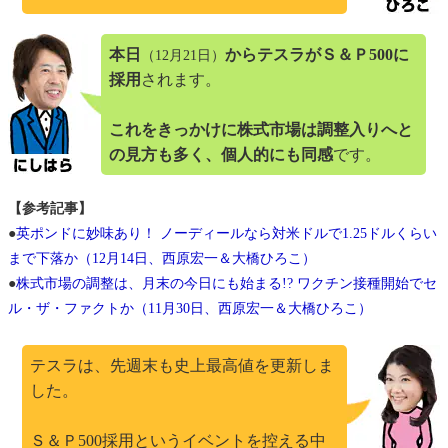
本日
からテスラがＳ＆Ｐ500に
（12月21日）
採用
されます。
これをきっかけに株式市場は調整入りへと
の見方も多く、個人的にも同感
です。
【参考記事】
●
英ポンドに妙味あり！ ノーディールなら対米ドルで1.25ドルくらい
まで下落か（12月14日、西原宏一＆大橋ひろこ）
●
株式市場の調整は、月末の今日にも始まる!? ワクチン接種開始でセ
ル・ザ・ファクトか（11月30日、西原宏一＆大橋ひろこ）
テスラは、先週末も史上最高値を更新しま
した。
Ｓ＆Ｐ500採用というイベントを控える中