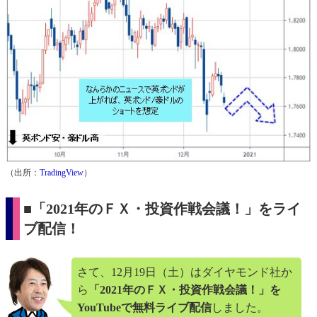
（出所：
TradingView
）
■「2021年のＦＸ・投資作戦会議！」をライ
ブ配信！
さて、12月19日（土）はダイヤモンド社か
ら
「2021年のＦＸ・投資作戦会議！」を
YouTubeで無料ライブ配信
しました。