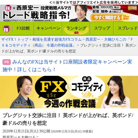
FX比較
キャンペーン
ランキング
スワップ
スプレッド
ザイFX！トップ
>
相場を見通す超強力FXコラム
>
西原宏一・大橋ひろこの「Ｆ
Ｘ＆コモディティ（商品） 今週の作戦会議」
> ブレグジット交渉に注目！ 英ポン
ドが上がれば、英ポンド/豪ドルの売りを想定
みんなのFXは当サイト口座開設者限定キャンペーン実
施中！詳しくはこちら！
ブレグジット交渉に注目！ 英ポンドが
上がれば、英ポンド/
豪ドルの売りを想定
2020年12月21日(月)12:39公開
[2020年12月21日(月)12:39更新]
西原宏一＆大橋ひろこ