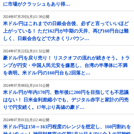
に市場がクラッシュもあり得…
2024年07月29日(月)11:30公開
米ドル/円はこれまでの日銀会合後、必ずと言っていいほど
上がっている！ ただ162円が中期の天井、再び160円台は難
しく、日銀会合などで大きくリバウン…
2024年07月22日(月)11:32公開
豪ドル/円を戻り売り！ リスクオフの流れが続きそう。トラ
ンプが円安・中国人民元安を嫌悪し、台湾の半導体に不満
を表明。米ドル/円の160円台も2回落と…
2024年07月08日(月)14:51公開
米ドル/円が年内170円、数年後に200円を目指しても不思議
はない！ 日米金利差縮小でも、デジタル赤字と家計の円売
りで円安続く。17年ぶり高値の豪ド…
2024年07月01日(月)12:46公開
米ドル/円は158～163円程度のレンジを想定し、160円割れを