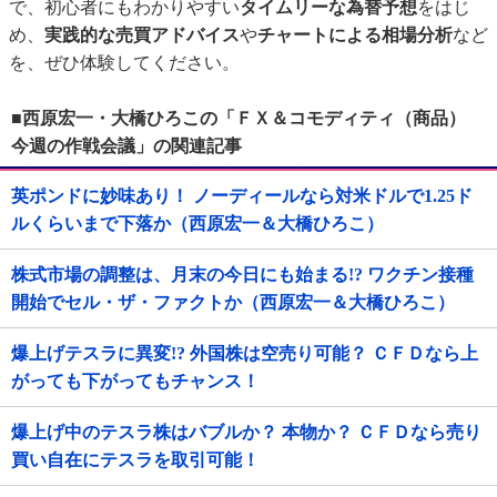
で、初心者にもわかりやすい
タイムリーな為替予想
をはじ
め、
実践的な売買アドバイス
や
チャートによる相場分析
など
を、ぜひ体験してください。
■西原宏一・大橋ひろこの「ＦＸ＆コモディティ（商品）
今週の作戦会議」の関連記事
英ポンドに妙味あり！ ノーディールなら対米ドルで1.25ド
ルくらいまで下落か（西原宏一＆大橋ひろこ）
株式市場の調整は、月末の今日にも始まる!? ワクチン接種
開始でセル・ザ・ファクトか（西原宏一＆大橋ひろこ）
爆上げテスラに異変!? 外国株は空売り可能？ ＣＦＤなら上
がっても下がってもチャンス！
爆上げ中のテスラ株はバブルか？ 本物か？ ＣＦＤなら売り
買い自在にテスラを取引可能！