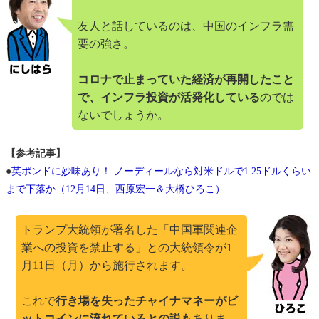
友人と話しているのは、中国のインフラ需
要の強さ。
コロナで止まっていた経済が再開したこと
で、インフラ投資が活発化している
のでは
ないでしょうか。
【参考記事】
●
英ポンドに妙味あり！ ノーディールなら対米ドルで1.25ドルくらい
まで下落か（12月14日、西原宏一＆大橋ひろこ）
トランプ大統領が署名した「中国軍関連企
業への投資を禁止する」との大統領令が1
月11日（月）から施行されます。
これで
行き場を失ったチャイナマネーがビ
ットコインに流れているとの説も
ありま