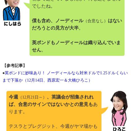
でしたね。
僕も含め、ノーディール
はない
（合意なし）
だろうとの見方が大半
。
英ポンドもノーディールは織り込んでいま
せん
。
【参考記事】
●
英ポンドに妙味あり！ ノーディールなら対米ドルで1.25ドルくらい
まで下落か（12月14日、西原宏一＆大橋ひろこ）
今週
、英議会が招集されれ
（12月21日～）
ば、合意のサインではないかとの意見も
あ
ります。
テスラとブレグジット、今週がヤマ場かも