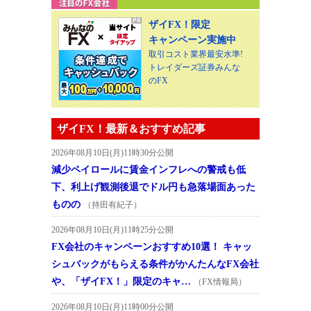
ザイFX！限定
キャンペーン実施中
取引コスト業界最安水準!
トレイダーズ証券みんな
のFX
ザイFX！最新＆おすすめ記事
2026年08月10日(月)11時30分公開
減少ペイロールに賃金インフレへの警戒も低
下、利上げ観測後退でドル円も急落場面あった
ものの
（持田有紀子）
2026年08月10日(月)11時25分公開
FX会社のキャンペーンおすすめ10選！ キャッ
シュバックがもらえる条件がかんたんなFX会社
や、「ザイFX！」限定のキャ…
（FX情報局）
2026年08月10日(月)11時00分公開