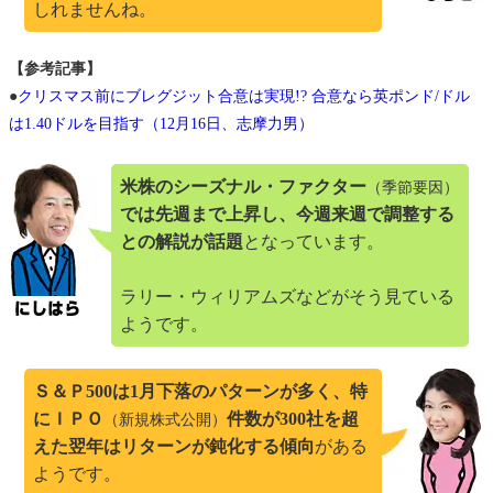
しれませんね。
【参考記事】
●
クリスマス前にブレグジット合意は実現!? 合意なら英ポンド/ドル
は1.40ドルを目指す（12月16日、志摩力男）
米株のシーズナル・ファクター
（季節要因）
では先週まで上昇し、今週来週で調整する
との解説が話題
となっています。
ラリー・ウィリアムズなどがそう見ている
ようです。
Ｓ＆Ｐ500は1月下落のパターンが多く、特
にＩＰＯ
件数が300社を超
（新規株式公開）
えた翌年はリターンが鈍化する傾向
がある
ようです。