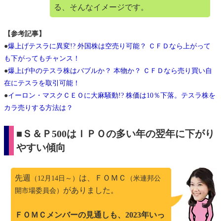
る、そんなイメージです。
【参考記事】
●
爆上げテスラに異変!? 外国株は空売り可能？ ＣＦＤなら上がって
も下がってもチャンス！
●
爆上げ中のテスラ株はバブルか？ 本物か？ ＣＦＤなら売り買い自
在にテスラを取引可能！
●
イーロン・マスクＣＥＯに大麻騒動!? 株価は10％下落。テスラ株を
カラ売りする方法は？
■Ｓ＆Ｐ500はＩＰＯの多い年の翌年に下がり
やすい傾向
先週
は、ＦＯＭＣ
（12月14日～）
（米連邦公
がありました。
開市場委員会）
ＦＯＭＣメンバーの見通しも、2023年いっ