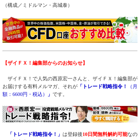
（構成／ミドルマン・高城泰）
【ザイＦＸ！編集部からのお知らせ】
ザイＦＸ！で人気の西原宏一さんと、ザイＦＸ！編集部が
お届けする有料メルマガ、それが
「トレード戦略指令！
（月
額：6600円・税込）
」
です。
「トレード戦略指令！」
は登録後
10日間
無料解約可能
なの