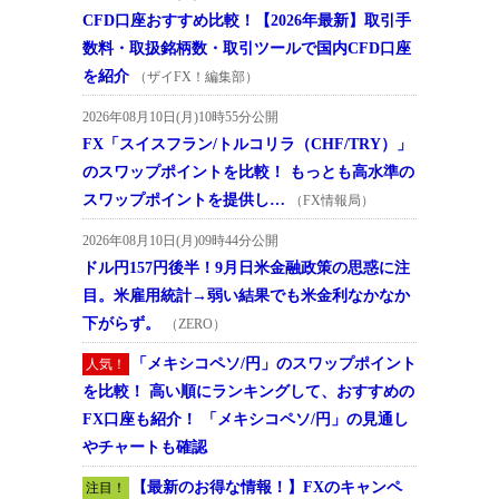
CFD口座おすすめ比較！【2026年最新】取引手
数料・取扱銘柄数・取引ツールで国内CFD口座
を紹介
（ザイFX！編集部）
2026年08月10日(月)10時55分公開
FX「スイスフラン/トルコリラ（CHF/TRY）」
のスワップポイントを比較！ もっとも高水準の
スワップポイントを提供し…
（FX情報局）
2026年08月10日(月)09時44分公開
ドル円157円後半！9月日米金融政策の思惑に注
目。米雇用統計→弱い結果でも米金利なかなか
下がらず。
（ZERO）
「メキシコペソ/円」のスワップポイント
人気！
を比較！ 高い順にランキングして、おすすめの
FX口座も紹介！ 「メキシコペソ/円」の見通し
やチャートも確認
【最新のお得な情報！】FXのキャンペ
注目！