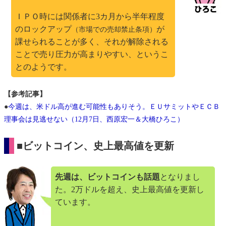
ＩＰＯ時には関係者に3カ月から半年程度
のロックアップ
が
（市場での売却禁止条項）
課せられることが多く、それが解除される
ことで売り圧力が高まりやすい、というこ
とのようです。
【参考記事】
●
今週は、米ドル高が進む可能性もありそう。ＥＵサミットやＥＣＢ
理事会は見逃せない（12月7日、西原宏一＆大橋ひろこ）
■ビットコイン、史上最高値を更新
先週は、ビットコインも話題
となりまし
た。2万ドルを超え、史上最高値を更新し
ています。