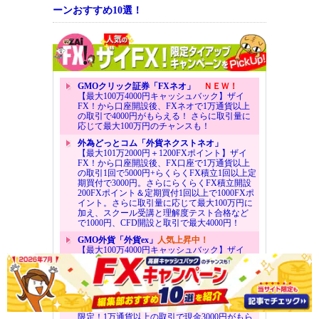
ーンおすすめ10選！
GMOクリック証券「FXネオ」
ＮＥＷ！
【最大100万4000円キャッシュバック】ザイ
FX！から口座開設後、FXネオで1万通貨以上
の取引で4000円がもらえる！ さらに取引量に
応じて最大100万円のチャンスも！
外為どっとコム「外貨ネクストネオ」
【最大101万2000円＋1200FXポイント】ザイ
FX！から口座開設後、FX口座で1万通貨以上
の取引1回で5000円+らくらくFX積立1回以上定
期買付で3000円。さらにらくらくFX積立開設
200FXポイント＆定期買付1回以上で1000FXポ
イント。さらに取引量に応じて最大100万円に
加え、スクール受講と理解度テスト合格など
で1000円、CFD開設と取引で最大4000円！
GMO外貨「外貨ex」
人気上昇中！
【最大100万4000円キャッシュバック】ザイ
FX！から口座開設後、1万通貨以上の取引で
4000円がもらえる！ さらに取引量に応じて最
大100万円のチャンスも！
FXブロードネット
【最大6万3000円キャッシュバック】当サイト
限定！1万通貨以上の取引で現金3000円がもら