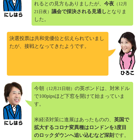
れるとの見方もありましたが、
今夜
（12月
議会で採決される見通し
となりま
21日夜）
した。
決選投票は共和党優位と伝えられていまし
たが、接戦となってきたようです。
今朝
の英ポンドは、対米ドル
（12月21日朝）
で100pipsほど下窓を開けて始まっていま
す。
米経済対策に進展はあったものの、
英国で
拡大するコロナ変異種はロンドンを3度目
のロックダウンへ追い込むなど深刻
です。