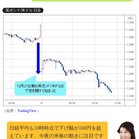
英ポンド/米ドル 日足
（出所：
TradingView
）
日経平均も10時時点で下げ幅が100円を超
えています。今夜の米株の動きに注目です