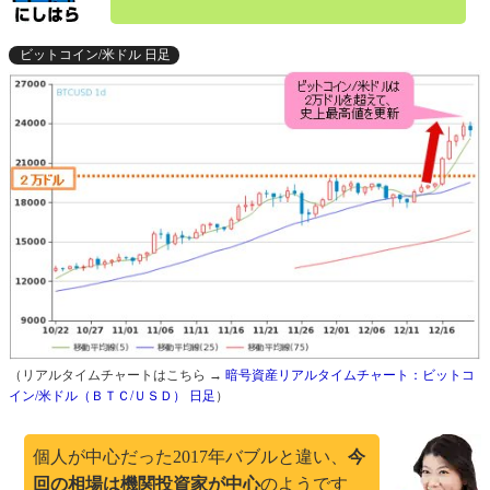
ビットコイン/米ドル 日足
（リアルタイムチャートはこちら →
暗号資産リアルタイムチャート：ビットコ
イン/米ドル（ＢＴＣ/ＵＳＤ） 日足
）
個人が中心だった2017年バブルと違い、
今
回の相場は機関投資家が中心
のようです