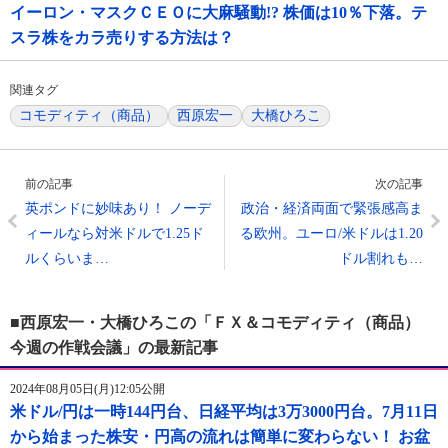
イーロン・マスクＣＥＯに大麻騒動!? 株価は10％下落。テ
スラ株をカラ売りする方法は？
関連タグ
コモディティ（商品）
西原宏一
大橋ひろこ
前の記事
次の記事
英ポンドに妙味あり！ ノーデ
政治・経済両面で緊張感高ま
ィールなら対米ドルで1.25ド
る欧州。ユーロ/米ドルは1.20
ルくらいま…
ドル割れも…
■西原宏一・大橋ひろこの「ＦＸ＆コモディティ（商品）
今週の作戦会議」の最新記事
2024年08月05日(月)12:05公開
米ドル/円は一時144円台、日経平均は3万3000円台。7月11日
から始まった株安・円高の流れは簡単に変わらない！ お盆