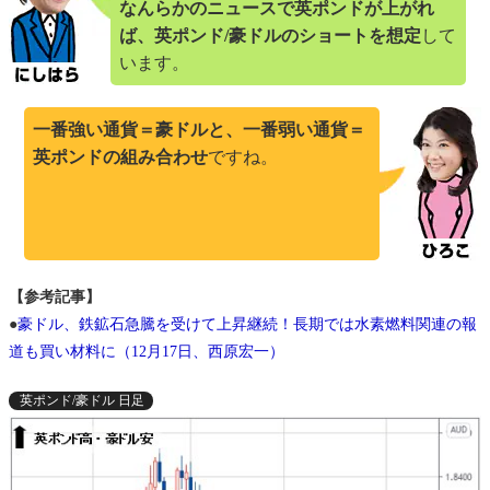
なんらかのニュースで英ポンドが上がれ
ば、英ポンド/豪ドルのショートを想定
して
います。
一番強い通貨＝豪ドルと、一番弱い通貨＝
英ポンドの組み合わせ
ですね。
【参考記事】
●
豪ドル、鉄鉱石急騰を受けて上昇継続！長期では水素燃料関連の報
道も買い材料に（12月17日、西原宏一）
英ポンド/豪ドル 日足