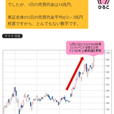
でしたが、1日の売買代金は14兆円。
東証全体の1日の売買代金平均が2～3兆円
程度ですから、とんでもない数字です。
テスラ 日足