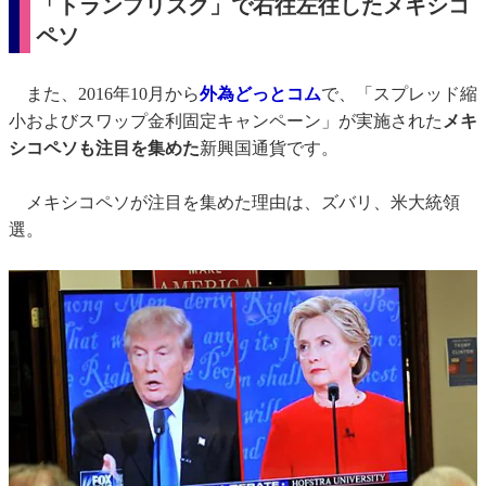
「トランプリスク」で右往左往したメキシコ
ペソ
また、2016年10月から
外為どっとコム
で、「スプレッド縮
小およびスワップ金利固定キャンペーン」が実施された
メキ
シコペソも注目を集めた
新興国通貨です。
メキシコペソが注目を集めた理由は、ズバリ、米大統領
選。