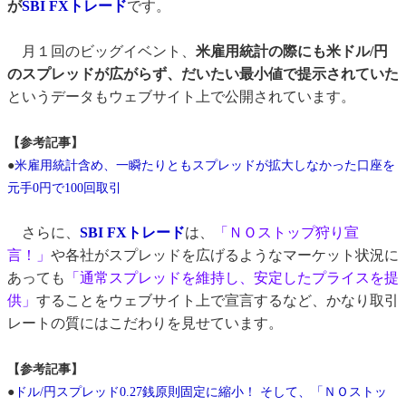
が
SBI FXトレード
です。
月１回のビッグイベント、
米雇用統計の際にも米ドル/円
のスプレッドが広がらず、だいたい最小値で提示されていた
というデータもウェブサイト上で公開されています。
【参考記事】
●
米雇用統計含め、一瞬たりともスプレッドが拡大しなかった口座を
元手0円で100回取引
さらに、
SBI FXトレード
は、
「ＮＯストップ狩り宣
言！」
や各社がスプレッドを広げるようなマーケット状況に
あっても
「通常スプレッドを維持し、安定したプライスを提
供」
することをウェブサイト上で宣言するなど、かなり取引
レートの質にはこだわりを見せています。
【参考記事】
●
ドル/円スプレッド0.27銭原則固定に縮小！ そして、「ＮＯストッ