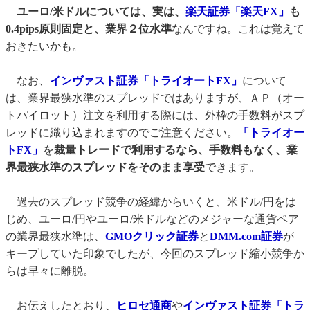
ユーロ/米ドルについては、実は、
楽天証券「楽天FX」
も
0.4pips原則固定と、業界２位水準
なんですね。これは覚えて
おきたいかも。
なお、
インヴァスト証券「トライオートFX」
について
は、業界最狭水準のスプレッドではありますが、ＡＰ（オー
トパイロット）注文を利用する際には、外枠の手数料がスプ
レッドに織り込まれますのでご注意ください。
「トライオー
トFX」
を
裁量トレードで利用するなら、手数料もなく、業
界最狭水準のスプレッドをそのまま享受
できます。
過去のスプレッド競争の経緯からいくと、米ドル/円をは
じめ、ユーロ/円やユーロ/米ドルなどのメジャーな通貨ペア
の業界最狭水準は、
GMOクリック証券
と
DMM.com証券
が
キープしていた印象でしたが、今回のスプレッド縮小競争か
らは早々に離脱。
お伝えしたとおり、
ヒロセ通商
や
インヴァスト証券「トラ