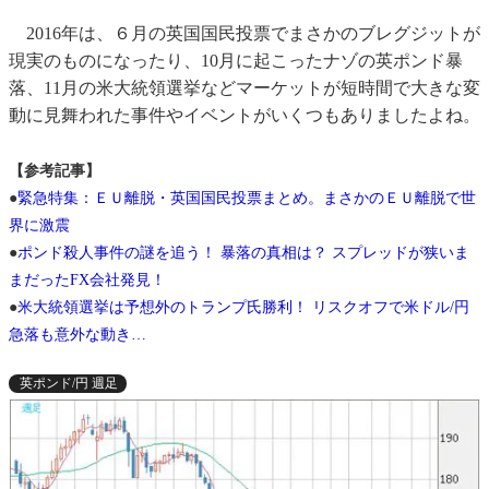
2016年は、６月の英国国民投票でまさかのブレグジットが
現実のものになったり、10月に起こったナゾの英ポンド暴
落、11月の米大統領選挙などマーケットが短時間で大きな変
動に見舞われた事件やイベントがいくつもありましたよね。
【参考記事】
●
緊急特集：ＥＵ離脱・英国国民投票まとめ。まさかのＥＵ離脱で世
界に激震
●
ポンド殺人事件の謎を追う！ 暴落の真相は？ スプレッドが狭いま
まだったFX会社発見！
●
米大統領選挙は予想外のトランプ氏勝利！ リスクオフで米ドル/円
急落も意外な動き…
英ポンド/円 週足