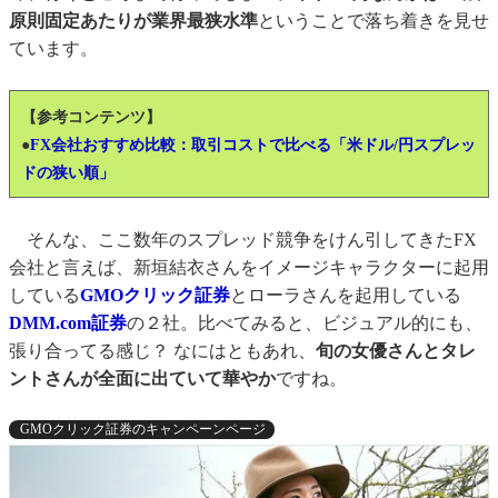
原則固定あたりが業界最狭水準
ということで落ち着きを見せ
ています。
【参考コンテンツ】
●
FX会社おすすめ比較：取引コストで比べる「米ドル/円スプレッ
ドの狭い順」
そんな、ここ数年のスプレッド競争をけん引してきたFX
会社と言えば、新垣結衣さんをイメージキャラクターに起用
している
GMOクリック証券
とローラさんを起用している
DMM.com証券
の２社。比べてみると、ビジュアル的にも、
張り合ってる感じ？ なにはともあれ、
旬の女優さんとタレ
ントさんが全面に出ていて華やか
ですね。
GMOクリック証券のキャンペーンページ