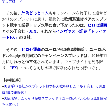
するのは…？
その後、
外為どっとコム
もキャンペーンを終了して通常ど
おりのスプレッドに戻り、最終的に
欧州系通貨ペアのスプレ
ッド競争で業界トップ水準に食い下がったのは、
ヒロセ通商
とその子会社・
JFX
、それから
インヴァスト証券「トライオ
ートFX」
の３社
。
その後、
ヒロセ通商
のユーロ/円0.5銭原則固定、ユーロ/米
ドル0.4pips原則固定のキャンペーンスプレッドは、2016年11
月にしれっと恒常化
されています。ウェブサイトを見る限
り、
JFX
についても同じ水準で恒常化されたっぽいです。
【参考記事】
●
肉食系FX会社がスプレッド戦争持久戦を制した!? 取引高も3カ月連
続3位で絶好調！
●
大阪名物、こっそり極狭スプレッド!? ユーロ/米ドル0.4pips原則固定
を恒常化！