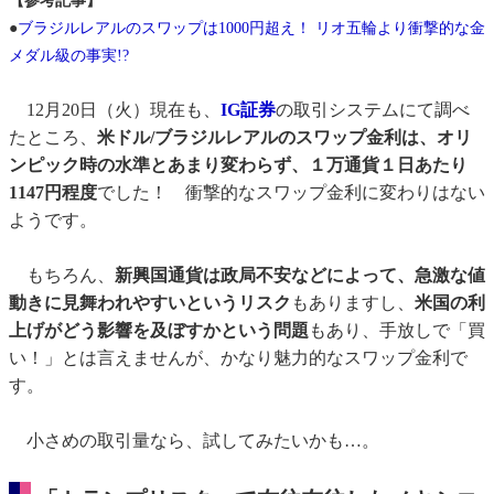
【参考記事】
●
ブラジルレアルのスワップは1000円超え！ リオ五輪より衝撃的な金
メダル級の事実!?
12月20日（火）現在も、
IG証券
の取引システムにて調べ
たところ、
米ドル/ブラジルレアルのスワップ金利は、オリ
ンピック時の水準とあまり変わらず、１万通貨１日あたり
1147円程度
でした！ 衝撃的なスワップ金利に変わりはない
ようです。
もちろん、
新興国通貨は政局不安などによって、急激な値
動きに見舞われやすいというリスク
もありますし、
米国の利
上げがどう影響を及ぼすかという問題
もあり、手放しで「買
い！」とは言えませんが、かなり魅力的なスワップ金利で
す。
小さめの取引量なら、試してみたいかも…。