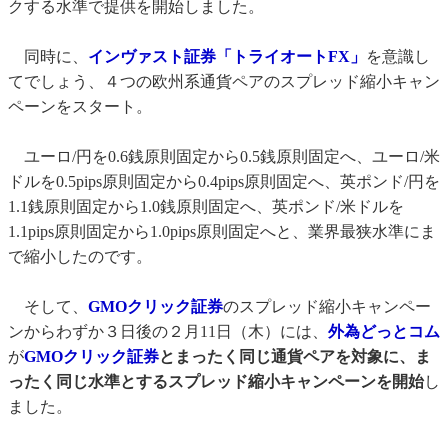
クする水準で提供を開始しました。
同時に、
インヴァスト証券「トライオートFX」
を意識し
てでしょう、４つの欧州系通貨ペアのスプレッド縮小キャン
ペーンをスタート。
ユーロ/円を0.6銭原則固定から0.5銭原則固定へ、ユーロ/米
ドルを0.5pips原則固定から0.4pips原則固定へ、英ポンド/円を
1.1銭原則固定から1.0銭原則固定へ、英ポンド/米ドルを
1.1pips原則固定から1.0pips原則固定へと、業界最狭水準にま
で縮小したのです。
そして、
GMOクリック証券
のスプレッド縮小キャンペー
ンからわずか３日後の２月11日（木）には、
外為どっとコム
が
GMOクリック証券
とまったく同じ通貨ペアを対象に、ま
ったく同じ水準とするスプレッド縮小キャンペーンを開始
し
ました。