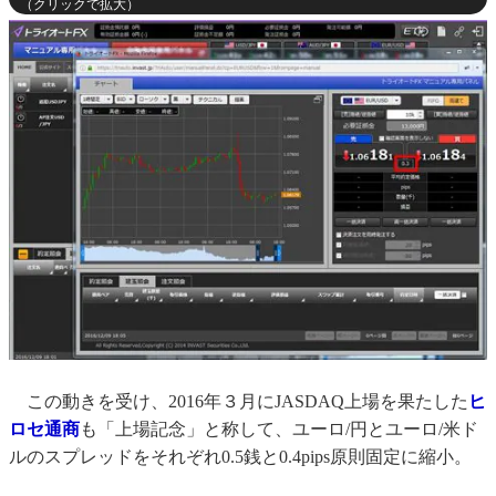
（クリックで拡大）
この動きを受け、2016年３月にJASDAQ上場を果たした
ヒ
ロセ通商
も「上場記念」と称して、ユーロ/円とユーロ/米ド
ルのスプレッドをそれぞれ0.5銭と0.4pips原則固定に縮小。