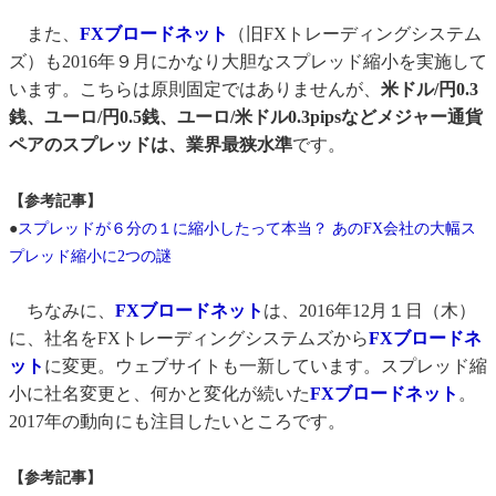
また、
FXブロードネット
（旧FXトレーディングシステム
ズ）も2016年９月にかなり大胆なスプレッド縮小を実施して
います。こちらは原則固定ではありませんが、
米ドル/円0.3
銭、ユーロ/円0.5銭、ユーロ/米ドル0.3pipsなどメジャー通貨
ペアのスプレッドは、業界最狭水準
です。
【参考記事】
●
スプレッドが６分の１に縮小したって本当？ あのFX会社の大幅ス
プレッド縮小に2つの謎
ちなみに、
FXブロードネット
は、2016年12月１日（木）
に、社名をFXトレーディングシステムズから
FXブロードネ
ット
に変更。ウェブサイトも一新しています。スプレッド縮
小に社名変更と、何かと変化が続いた
FXブロードネット
。
2017年の動向にも注目したいところです。
【参考記事】