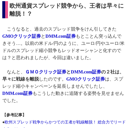
欧州通貨スプレッド競争から、王者は早々に
離脱！？
こうなると、過去のスプレッド競争をけん引してきた
GMOクリック証券
と
DMM.com証券
もとことん突っ込んで
きそう…。以前の米ドル/円のように、ユーロ/円やユーロ/米
ドルのスプレッド縮小競争もレッドオーシャンと化すので
は？と思われましたが、今回は違いました。
なんと、
Ｇ
ＭＯクリック証券
と
DMM.com証券
の２社は、
早々に戦線を離脱
したのです。
GMOクリック証券
は、スプ
レッド縮小キャンペーンを延長しませんでしたし、
DMM.com証券
もこうした動きに追随する姿勢を見せません
でした。
【参考記事】
●
欧州スプレッド戦争からかつての王者が戦線離脱！ 総合力でリード