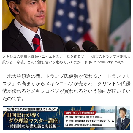
メキシコの男前大統領ペニャエト氏。「壁を作るゾ！」発言のトランプ次期米大
統領と、今後、どんな話し合いを進めていくのか… (C)NurPhoto/Getty Images
米大統領選の間、トランプ氏優勢が伝わると「トランプリ
スク」の高まりからメキシコペソが売られ、クリントン氏優
勢が伝わるとメキシコペソが買われるという傾向が続いてい
たのです。
【参考記事】
●
4.75％の高金利！ カギはトランプ氏が握る!? 今、メキシコペソが注
目されるのはなぜ？