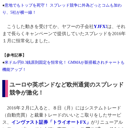
●
意地でもトップを死守！ スプレッド競争に外為どっとコムも加わ
り、5社が横一線！
こうした動きを受けてか、ヤフーの子会社
YJFX!
は、それ
まで長らくキャンペーンで提供していたスプレッドを2016年
１月に恒常化しました。
【参考記事】
●
米ドル/円0.3銭原則固定を恒常化！ GMMAが新搭載されチャートも
機能アップ！
ユーロや英ポンドなど欧州通貨のスプレッド
競争が激化！
2016年２月に入ると、８日（月）にはシステムトレード
（自動売買）と裁量トレードのいいとこ取りをしたサービ
ス、
インヴァスト証券「トライオートFX」
がリニューアル