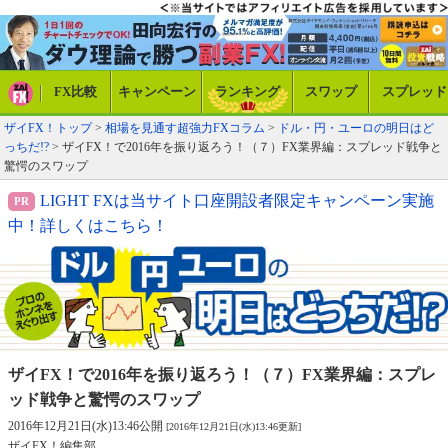
FX比較
キャンペーン
ランキング
スワップ
スプレッド
ザイFX！トップ
>
相場を見通す超強力FXコラム
>
ドル・円・ユーロの明日はど
っちだ!?
> ザイFX！で2016年を振り返ろう！（７）FX業界編：スプレッド戦争と
驚愕のスワップ
LIGHT FXは当サイト口座開設者限定キャンペーン実施
中！詳しくはこちら！
ザイFX！で2016年を振り返ろう！（７）
FX業界編：スプレ
ッド戦争と驚愕のスワップ
2016年12月21日(水)13:46公開
[2016年12月21日(水)13:46更新]
ザイFX！編集部