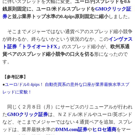
に伴いスプレッドを大幅に変更。
ユーロ/円スプレッドを0.6
銭原則固定に、ユーロ/米ドルスプレッドを
GMOクリック証
券
と並ぶ業界トップ水準の0.4pips原則固定に縮小
しました。
そこまでメジャーではない通貨ペアのスプレッド縮小競争
が終わるか、終らないかという状況のなか、この
インヴァス
ト証券「トライオートFX」
のスプレッド縮小が、
欧州系通
貨ペアのスプレッド縮小競争の口火を切る
形になったので
す。
【参考記事】
●
ユーロ/ドル0.4pips！ 自動売買系の意外な口座が業界最狭水準スプ
レッドに変貌！
同じく２月８日（月）にサービスのリニューアルが行われ
た
GMOクリック証券
は、ＮＺドル/米ドルやユーロ/英ポンド
など、そこまでメジャーではない４通貨ペアを追加。スプレ
ッドは、業界最狭水準の
DMM.com証券
や
ヒロセ通商
をマー