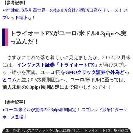
【参考記事】
●
4年連続FX取引高世界一のあのFX会社が新FX口座をリリース！ ス
プレッド縮小も！
トライオートFXがユーロ/米ドル0.3pipsへ突
っ込んだ！
さすがにこれで落ち着くかに見えましたが、2016年２月末
には、
インヴァスト証券「トライオートFX」
が再びスプレ
ッド縮小を実施。ユーロ/円を
GMOクリック証券
や
外為どっ
とコム
と並ぶ0.5銭原則固定へ、
ユーロ/米ドルに至っては、
前人未到の0.3pips原則固定にまで縮小
したのです！
【参考記事】
●
ユーロ/米ドルが驚愕の0.3pips原則固定！ スプレッド競争にダーク
ホース登場！
ユーロ/米ドルのスプレッドを0.3pipsに縮小した「トライオートFX」取引画面