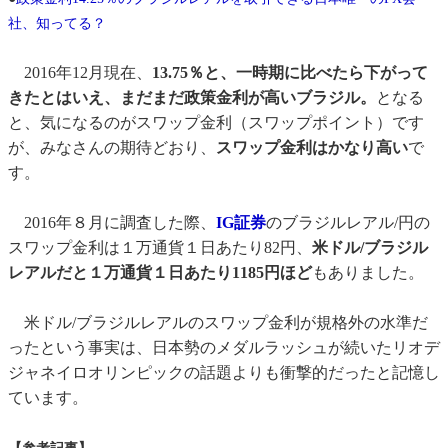
社、知ってる？
2016年12月現在、
13.75％と、一時期に比べたら下がって
きたとはいえ、まだまだ政策金利が高いブラジル。
となる
と、気になるのがスワップ金利（スワップポイント）です
が、みなさんの期待どおり、
スワップ金利はかなり高い
で
す。
2016年８月に調査した際、
IG証券
のブラジルレアル/円の
スワップ金利は１万通貨１日あたり82円、
米ドル/ブラジル
レアルだと１万通貨１日あたり1185円ほど
もありました。
米ドル/ブラジルレアルのスワップ金利が規格外の水準だ
ったという事実は、日本勢のメダルラッシュが続いたリオデ
ジャネイロオリンピックの話題よりも衝撃的だったと記憶し
ています。