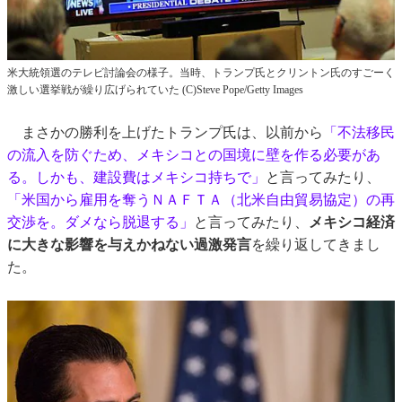
米大統領選のテレビ討論会の様子。当時、トランプ氏とクリントン氏のすごーく
激しい選挙戦が繰り広げられていた (C)Steve Pope/Getty Images
まさかの勝利を上げたトランプ氏は、以前から
「不法移民
の流入を防ぐため、メキシコとの国境に壁を作る必要があ
る。しかも、建設費はメキシコ持ちで」
と言ってみたり、
「米国から雇用を奪うＮＡＦＴＡ（北米自由貿易協定）の再
交渉を。ダメなら脱退する」
と言ってみたり、
メキシコ経済
に大きな影響を与えかねない過激発言
を繰り返してきまし
た。