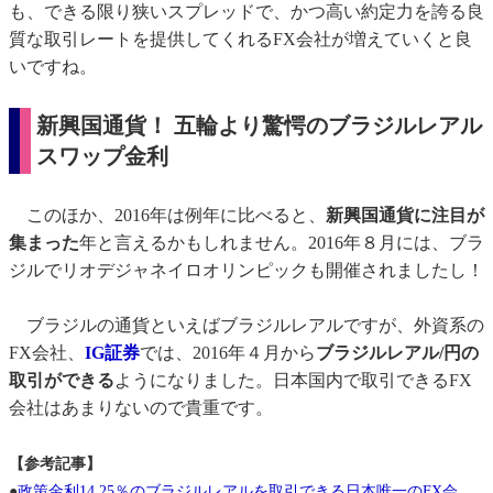
も、できる限り狭いスプレッドで、かつ高い約定力を誇る良
質な取引レートを提供してくれるFX会社が増えていくと良
いですね。
新興国通貨！ 五輪より驚愕のブラジルレアル
スワップ金利
このほか、2016年は例年に比べると、
新興国通貨に注目が
集まった
年と言えるかもしれません。2016年８月には、ブラ
ジルでリオデジャネイロオリンピックも開催されましたし！
ブラジルの通貨といえばブラジルレアルですが、外資系の
FX会社、
IG証券
では、2016年４月から
ブラジルレアル/円の
取引ができる
ようになりました。日本国内で取引できるFX
会社はあまりないので貴重です。
【参考記事】
●
政策金利14.25％のブラジルレアルを取引できる日本唯一のFX会