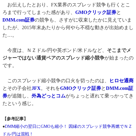
お伝えしたとおり、FX業界のスプレッド競争も行くとこ
ろまで行ってしまった感があり、
GMOクリック証券
と
DMM.com証券
の競争も、さすがに収束したかに見えていま
したが、2015年末あたりから何やら不穏な動きが出始めまし
た…。
今度は、ＮＺドル/円や英ポンド/米ドルなど、
そこまでメ
ジャーではない通貨ペアのスプレッド縮小競争
が始まったの
です。
このスプレッド縮小競争の口火を切ったのは、
ヒロセ通商
とその子会社
JFX
。それを
GMOクリック証券
と
DMM.com証
券
が追随し、
外為どっとコム
がちょっと遅れて乗っかってき
たという感じ。
【参考記事】
●
DMM縮小の翌日にGMOも縮小！ 因縁のスプレッド競争再燃でＮＺ
ドル/円は混戦！