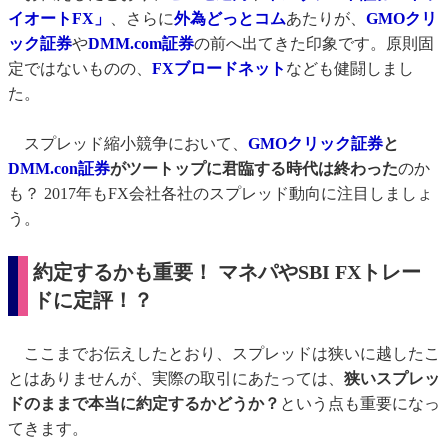
イオートFX」
、さらに
外為どっとコム
あたりが、
GMOクリ
ック証券
や
DMM.com証券
の前へ出てきた印象です。原則固
定ではないものの、
FXブロードネット
なども健闘しまし
た。
スプレッド縮小競争において、
GMOクリック証券
と
DMM.con証券
がツートップに君臨する時代は終わった
のか
も？ 2017年もFX会社各社のスプレッド動向に注目しましょ
う。
約定するかも重要！ マネパやSBI FXトレー
ドに定評！？
ここまでお伝えしたとおり、スプレッドは狭いに越したこ
とはありませんが、実際の取引にあたっては、
狭いスプレッ
ドのままで本当に約定するかどうか？
という点も重要になっ
てきます。