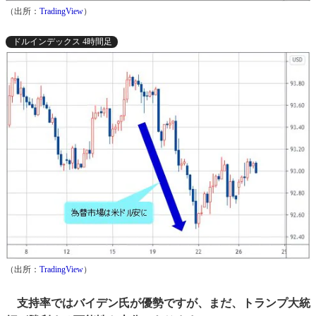
（出所：
TradingView
）
ドルインデックス 4時間足
（出所：
TradingView
）
支持率ではバイデン氏が優勢ですが、まだ、トランプ大統