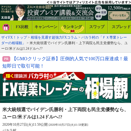
FX比較
キャンペーン
ランキング
スワップ
スプレッド
ザイFX！トップ
>
相場を見通す超強力FXコラム
>
バカラ村の「ＦＸ専業トレー
ダーの相場観」
> 米大統領選でバイデン氏勝利・上下両院も民主党優勢なら、ユ
ーロ/米ドルは1.24ドルへ!?
【GMOクリック証券】圧倒的人気で100万口座達成！最
短即日で取引可能！
米大統領選でバイデン氏勝利・上下両院も
民主党優勢なら、
ユーロ/米ドルは1.24ドルへ!?
2020年10月27日(火)11:59公開
[2020年10月27日(火)11:59更新]
バカラ村