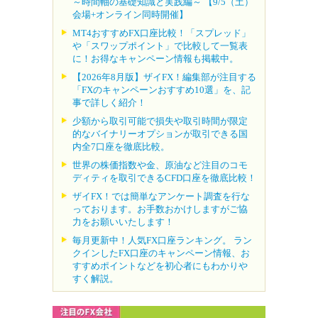
～時間軸の基礎知識と実践編～ 【9/5（土）
会場+オンライン同時開催】
MT4おすすめFX口座比較！「スプレッド」
や「スワップポイント」で比較して一覧表
に！お得なキャンペーン情報も掲載中。
【2026年8月版】ザイFX！編集部が注目する
「FXのキャンペーンおすすめ10選」を、記
事で詳しく紹介！
少額から取引可能で損失や取引時間が限定
的なバイナリーオプションが取引できる国
内全7口座を徹底比較。
世界の株価指数や金、原油など注目のコモ
ディティを取引できるCFD口座を徹底比較！
ザイFX！では簡単なアンケート調査を行な
っております。お手数おかけしますがご協
力をお願いいたします！
毎月更新中！人気FX口座ランキング。 ラン
クインしたFX口座のキャンペーン情報、お
すすめポイントなどを初心者にもわかりや
すく解説。