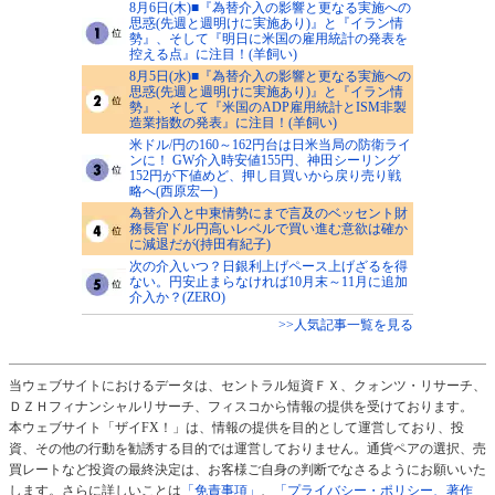
8月6日(木)■『為替介入の影響と更なる実施への
思惑(先週と週明けに実施あり)』と『イラン情
勢』、そして『明日に米国の雇用統計の発表を
控える点』に注目！(羊飼い)
8月5日(水)■『為替介入の影響と更なる実施への
思惑(先週と週明けに実施あり)』と『イラン情
勢』、そして『米国のADP雇用統計とISM非製
造業指数の発表』に注目！(羊飼い)
米ドル/円の160～162円台は日米当局の防衛ライ
ンに！ GW介入時安値155円、神田シーリング
152円が下値めど、押し目買いから戻り売り戦
略へ(西原宏一)
為替介入と中東情勢にまで言及のベッセント財
務長官ドル円高いレベルで買い進む意欲は確か
に減退だが(持田有紀子)
次の介入いつ？日銀利上げペース上げざるを得
ない。円安止まらなければ10月末～11月に追加
介入か？(ZERO)
>>人気記事一覧を見る
当ウェブサイトにおけるデータは、セントラル短資ＦＸ、クォンツ・リサーチ、
ＤＺＨフィナンシャルリサーチ、フィスコから情報の提供を受けております。
本ウェブサイト「ザイFX！」は、情報の提供を目的として運営しており、投
資、その他の行動を勧誘する目的では運営しておりません。通貨ペアの選択、売
買レートなど投資の最終決定は、お客様ご自身の判断でなさるようにお願いいた
します。さらに詳しいことは
「免責事項」
、
「プライバシー・ポリシー、著作