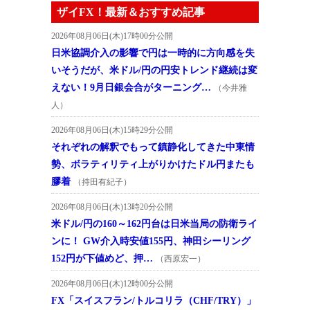
ザイFX！最新＆おすすめ記事
2026年08月06日(木)17時00分公開
日米協調介入の影響で円は一時的に方向感を失
いそうだが、米ドル/円の円安トレンド継続は変
えない！9月日銀会合がターニング…
（今井雅
人）
2026年08月06日(木)15時29分公開
それぞれの解釈でもって鎮静化してきた中東情
勢、ボラティリティ上がりかけたドル円またも
膠着
（持田有紀子）
2026年08月06日(木)13時20分公開
米ドル/円の160～162円台は日米当局の防衛ライ
ンに！ GW介入時安値155円、神田シーリング
152円が下値めど、押…
（西原宏一）
2026年08月06日(木)12時00分公開
FX「スイスフラン/トルコリラ（CHF/TRY）」