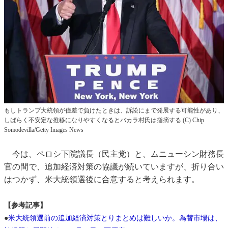
もしトランプ大統領が僅差で負けたときは、訴訟にまで発展する可能性があり、
しばらく不安定な推移になりやすくなるとバカラ村氏は指摘する (C) Chip
Somodevilla/Getty Images News
今は、ペロシ下院議長（民主党）と、ムニューシン財務長
官の間で、追加経済対策の協議が続いていますが、折り合い
はつかず、米大統領選後に合意すると考えられます。
【参考記事】
●
米大統領選前の追加経済対策とりまとめは難しいか。為替市場は、