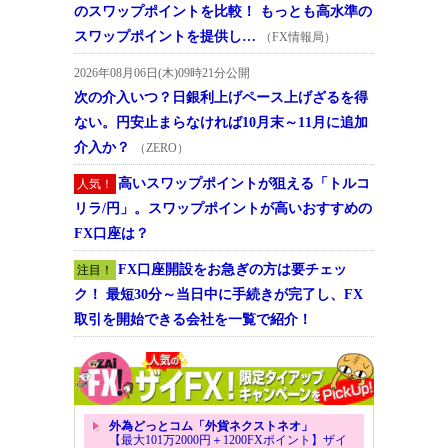
のスワップポイントを比較！ もっとも高水準の
スワップポイントを提供し…
（FX情報局）
2026年08月06日(木)09時21分公開
次の介入いつ？日銀利上げペース上げざるを得
ない。円安止まらなければ10月末～11月に追加
介入か？
（ZERO）
高いスワップポイントが狙える「トルコ
人気！
リラ/円」。スワップポイントが高いおすすめの
FX口座は？
FX口座開設をお急ぎの方は要チェッ
注目！
ク！ 最短30分～当日中に手続きが完了し、FX
取引を開始できる会社を一覧で紹介！
外為どっとコム「外貨ネクストネオ」
【最大101万2000円＋1200FXポイント】ザイ