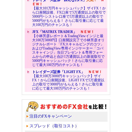
ＥＷ！
【最大101万円キャッシュバック】ザイFX！か
ら口座開設後、FX口座で5万通貨以上の取引で
5000円+シストレ口座で5万通貨以上の取引で
5000円がもらえる！ さらに取引量に応じて最
大100万円のチャンスも！
JFX「MATRIX TRADER」
ＮＥＷ！
【小林芳彦レポート＆TradingViewインジと最
大100万5000円】口座開設完了で小林芳彦オリ
ジナルレポート「FXスキャルピングのコツ」
およびTradingView専用インジケーター「コバ
スキャインジ」当日プレゼント＆専用フォー
ムからの申込と合計1万通貨以上の新規取引で
5000円キャッシュバック！さらに取引量に応
じて最大100万円のチャンスも！
トレイダーズ証券「LIGHT FX」
ＮＥＷ！
【最大100万3000円キャッシュバック】ザイ
FX！から口座開設後、LIGHT FXで5万通貨以
上の取引で3000円がもらえる！さらに取引量
に応じて最大100万円のチャンスも！
注目のFXキャンペーン
スプレッド（取引コスト）