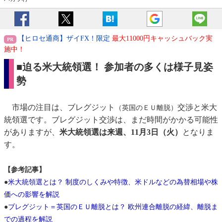
【ヒロセ通商】ザイFX！限定
最大11000円キャッシュバック実
施中！
■迫る米大統領選！ 参加者の多くは様子見姿
勢
市場の注目は、ブレグジット
交渉と米大
（英国のＥＵ離脱）
統領選です。ブレグジット交渉は、まだ時間がかかる可能性
がありますが、
米大統領選は来週、11月3日（火）
となりま
す。
【参考記事】
●
米大統領選とは？ 制度のしくみや特徴、米ドルなどの為替相場や株
価への影響を解説
●
ブレグジット＝英国のＥＵ離脱とは？ 欧州連合離脱の経緯、離脱ま
での過程を解説