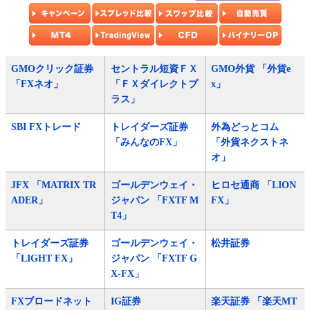
GMOクリック証券
セントラル短資ＦＸ
GMO外貨 「外貨e
「FXネオ」
「ＦＸダイレクトプ
x」
ラス」
SBI FXトレード
トレイダーズ証券
外為どっとコム
「みんなのFX」
「外貨ネクストネ
オ」
JFX 「MATRIX TR
ゴールデンウェイ・
ヒロセ通商 「LION
ADER」
ジャパン 「FXTF M
FX」
T4」
トレイダーズ証券
ゴールデンウェイ・
松井証券
「LIGHT FX」
ジャパン 「FXTF G
X-FX」
FXブロードネット
IG証券
楽天証券 「楽天MT