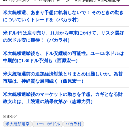
米大統領選、あまり予想に執着しないで！ そのときの動き
についていくトレードを（バカラ村）
米ドル/円は戻り売り。11月から年末にかけて、リスク選好
の米ドル安に期待！（バカラ村）
米大統領選挙後も、ドル安継続の可能性。ユーロ/米ドルは
中期的に1.30ドル予測も（西原宏一）
米大統領選前の追加経済対策とりまとめは難しいか。為替
市場は、神経質な展開続く（西原宏一）
米大統領選挙後のマーケットの動きを予想。カギとなる財
政支出は、上院選の結果次第か（志摩力男）
関連タグ
米大統領選挙
ユーロ/米ドル
バカラ村