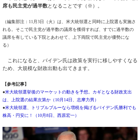
席も民主党が過半数
となることです（※）。
（編集部注：11月3日（火）は、米大統領選と同時に上院選も実施さ
れる。そこで民主党が過半数の議席を獲得すれば、すでに過半数の
議席を有している下院とあわせて、上下両院で民主党が優勢にな
る）
これになると、バイデン氏は政策を実行に移しやすくなる
ため、大規模な財政出動も出てきます。
【参考記事】
●
米大統領選挙後のマーケットの動きを予想。カギとなる財政支出
は、上院選の結果次第か（10月14日、志摩力男）
●
米大統領選、トリプルブルーなら増税を掲げるバイデン氏勝利でも
株高・円安に！（10月8日、西原宏一）