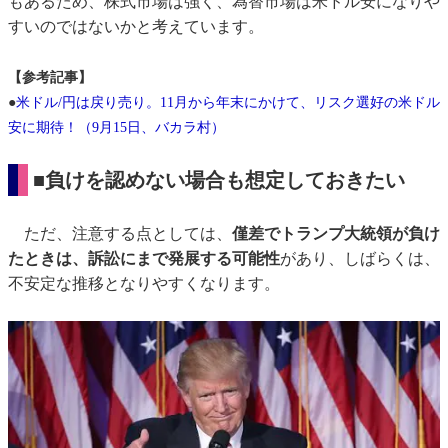
もあるため、株式市場は強く、為替市場は米ドル安になりや
すいのではないかと考えています。
【参考記事】
●
米ドル/円は戻り売り。11月から年末にかけて、リスク選好の米ドル
安に期待！（9月15日、バカラ村）
■負けを認めない場合も想定しておきたい
ただ、注意する点としては、
僅差でトランプ大統領が負け
たときは、訴訟にまで発展する可能性
があり、しばらくは、
不安定な推移となりやすくなります。