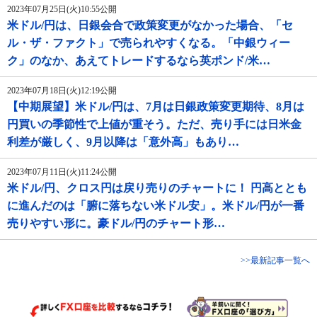
2023年07月25日(火)10:55公開
米ドル/円は、日銀会合で政策変更がなかった場合、「セ
ル・ザ・ファクト」で売られやすくなる。「中銀ウィー
ク」のなか、あえてトレードするなら英ポンド/米…
2023年07月18日(火)12:19公開
【中期展望】米ドル/円は、7月は日銀政策変更期待、8月は
円買いの季節性で上値が重そう。ただ、売り手には日米金
利差が厳しく、9月以降は「意外高」もあり…
2023年07月11日(火)11:24公開
米ドル/円、クロス円は戻り売りのチャートに！ 円高ととも
に進んだのは「腑に落ちない米ドル安」。米ドル/円が一番
売りやすい形に。豪ドル/円のチャート形…
>>最新記事一覧へ