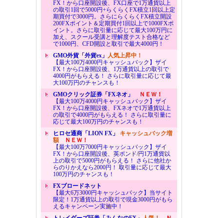
FX！から口座開設後、FX口座で1万通貨以上
の取引1回で5000円+らくらくFX積立1回以上定
期買付で3000円。さらにらくらくFX積立開設
200FXポイント＆定期買付1回以上で1000FXポ
イント。さらに取引量に応じて最大100万円に
加え、スクール受講と理解度テスト合格など
で1000円、CFD開設と取引で最大4000円！
GMO外貨「外貨ex」
人気上昇中！
【最大100万4000円キャッシュバック】ザイ
FX！から口座開設後、1万通貨以上の取引で
4000円がもらえる！ さらに取引量に応じて最
大100万円のチャンスも！
GMOクリック証券「FXネオ」
ＮＥＷ！
【最大100万4000円キャッシュバック】ザイ
FX！から口座開設後、FXネオで1万通貨以上
の取引で4000円がもらえる！ さらに取引量に
応じて最大100万円のチャンスも！
ヒロセ通商「LION FX」
キャッシュバック増
額
ＮＥＷ！
【最大100万7000円キャッシュバック】ザイ
FX！から口座開設後、英ポンド/円1万通貨以
上の取引で5000円がもらえる！ さらに他社か
らのりかえなら2000円！ 取引量に応じて最大
100万円のチャンスも！
FXブロードネット
【最大6万3000円キャッシュバック】当サイト
限定！1万通貨以上の取引で現金3000円がもら
えるキャンペーン実施中！
トレイダーズ証券「みんなのFX」
人気！
Ｎ