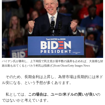
バイデン氏が勝利し、上下両院で民主党が過半数の議席を占めれば、大規模な財
政出動も出てくるとバカラ村氏は指摘 (C)Scott Olson/Getty Images News
そのため、長期金利は上昇し、為替市場は長期的には米ド
ル安になる、という予想が多くあります。
私としては、
この場合は、ユーロ/米ドルの買いが良い
の
ではないかと考えています。