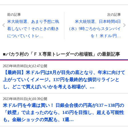
前の記事
次の記事
米大統領選、あまり予想に執
米大統領選、日本時間4日
着しないで！そのときの動き
（水）9時ごろからスタンバイ
についていくトレ…
を！ 米ドル/円…
■バカラ村の「ＦＸ専業トレーダーの相場観」の最新記事
2023年08月08日(火)12:47公開
【最終回】米ドル/円は8月が目先の底となり、年末に向けて
上がっていくイメージ。137円を最終的な損切りラインと
し、どこで買えばいいかを考える相場が、…
2023年08月01日(火)10:39公開
米ドル/円を今週は買い！ 日銀会合後の円高が137～138円の
「鉄壁」で止まったのなら、145円を目指し、超える可能性
も。金融ショックの気配も、1週…